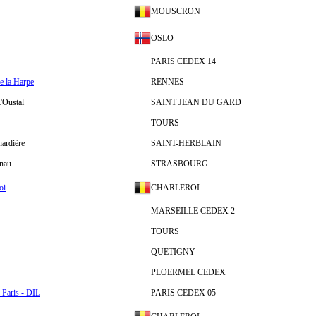
MOUSCRON
OSLO
PARIS CEDEX 14
e la Harpe
RENNES
L'Oustal
SAINT JEAN DU GARD
TOURS
nardière
SAINT-HERBLAIN
inau
STRASBOURG
oi
CHARLEROI
MARSEILLE CEDEX 2
TOURS
QUETIGNY
PLOERMEL CEDEX
 Paris - DIL
PARIS CEDEX 05