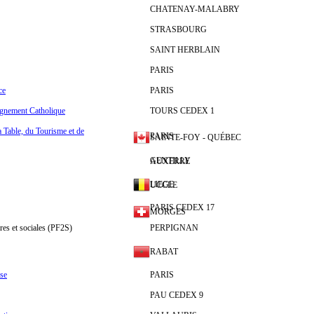
CHATENAY-MALABRY
STRASBOURG
SAINT HERBLAIN
PARIS
ce
PARIS
ignement Catholique
TOURS CEDEX 1
a Table, du Tourisme et de
PARIS
SAINTE-FOY - QUÉBEC
GENTILLY
AUXERRE
LIEGE
UCCLE
PARIS CEDEX 17
MORGES
res et sociales (PF2S)
PERPIGNAN
RABAT
se
PARIS
PAU CEDEX 9