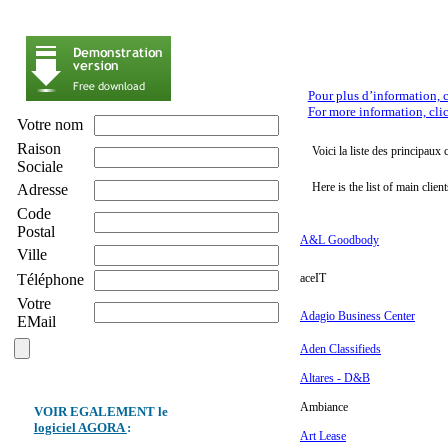
Pour plus d’information, c
For more information, cli
Votre nom
Raison
Voici la liste des principaux c
Sociale
Here is the list of main client
Adresse
Code
Postal
A&L Goodbody
Ville
Téléphone
aceIT
Votre
Adagio Business Center
EMail
Aden Classifieds
Altares - D&B
Ambiance
VOIR EGALEMENT le
logiciel AGORA
:
Art Lease