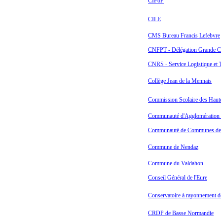
CIFoP
CILE
CMS Bureau Francis Lefebvre
CNFPT - Délégation Grande Co
CNRS - Service Logistique et 
Collège Jean de la Mennais
Commission Scolaire des Haute
Communauté d'Agglomération 
Communauté de Communes de M
Commune de Nendaz
Commune du Valdahon
Conseil Général de l'Eure
Conservatoire à rayonnement d
CRDP de Basse Normandie