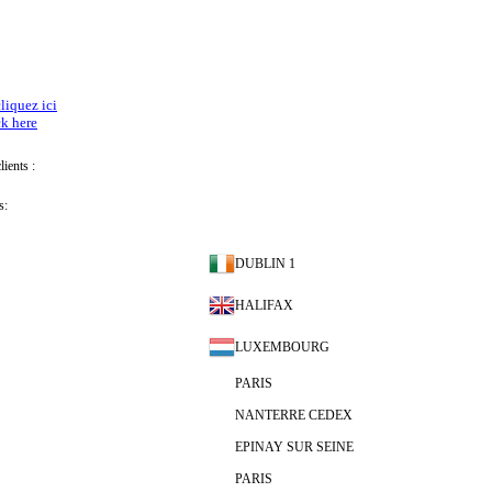
liquez ici
ck here
lients :
s:
DUBLIN 1
HALIFAX
LUXEMBOURG
PARIS
NANTERRE CEDEX
EPINAY SUR SEINE
PARIS