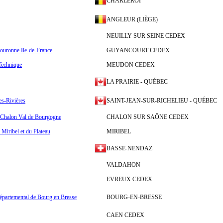
CHARLEROI
ANGLEUR (LIÈGE)
NEUILLY SUR SEINE CEDEX
uronne Ile-de-France
GUYANCOURT CEDEX
Technique
MEUDON CEDEX
LA PRAIRIE - QUÉBEC
s-Rivières
SAINT-JEAN-SUR-RICHELIEU - QUÉBEC
Chalon Val de Bourgogne
CHALON SUR SAÔNE CEDEX
iribel et du Plateau
MIRIBEL
BASSE-NENDAZ
VALDAHON
EVREUX CEDEX
épartemental de Bourg en Bresse
BOURG-EN-BRESSE
CAEN CEDEX