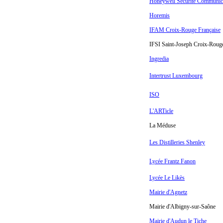
Honeywell Sécurité Communic
Horemis
IFAM Croix-Rouge Française
IFSI Saint-Joseph Croix-Rouge
Ingredia
Intertrust Luxembourg
ISO
L'ARTicle
La Méduse
Les Distilleries Shenley
Lycée Frantz Fanon
Lycée Le Likès
Mairie d'Agnetz
Mairie d'Albigny-sur-Saône
Mairie d'Audun le Tiche