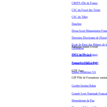
CREPS d'Ile de France
CSC du Fossé des Treize
CSC du Tillay
Dauchez
Dexia Asset Management Fran
Direction Diocésaine de l'Ense
Ecole de Paris des Métiers de l
Fabrique Sainte-Ursule
l'Hôtellerie
FMA de l'Ile de France
EPCC de l'Yonne
Formation PME Liège
Espace Formation PME
GDF Suez
Etudes Modernes SA
GIP Pôle de Formations sanitai
Goethe-Institut Rabat
Grande Loge Nationale Françai
Hippodrome de Pau