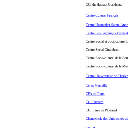
CCI du Hainaut Occidental
Centre Culturel Français
Centre Hospitalier Sainte-Anne
Centre Léo Lagrange - Ferme d
Centre Social et Socioculturel 
Centre Social Giraudeau
Centre Socio-culturel de la Ber
Centre Socio-culturel de la Me
Centre Universitaire de Charler
Céreq Marseille
CFA de Tours
CG Finances
CG Frères de Ploërmel
Chancellerie des Universités de