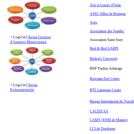
Arts et Loisirs d'Arlac
ASEC Sillon de Bretagne
Aséo
Association des Supélec
> Logiciel
Agora Gestion
Association Saint Sixte
d’espaces Municipaux
Bird & Bird AARPI
Bishop's University
BNP Paribas Arbitrage
Bowman Arts Centre
> Logiciel
Agora
Evènementiels
BTS Language Center
Bureau International du Travai
CACEIS SA
CAMY (ENM de Mantes)
CCI de Dordogne