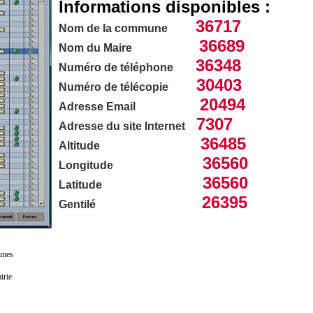
Informations disponibles :
36717
Nom de la commune
36689
Nom du Maire
36348
Numéro de téléphone
30403
Numéro de télécopie
20494
Adresse Email
7307
Adresse du site Internet
36485
Altitude
36560
Longitude
36560
Latitude
26395
Gentilé
unes
irie