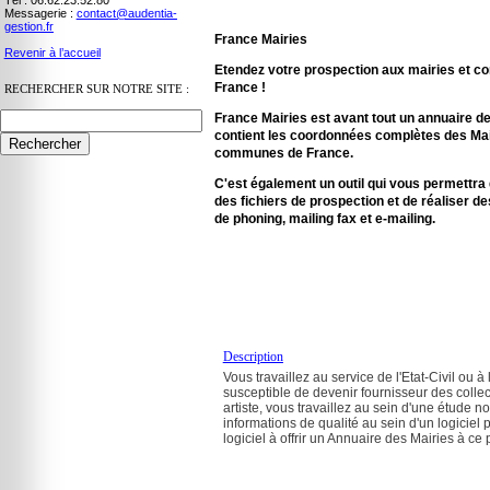
Tél : 06.62.23.52.80
Messagerie :
contact@audentia-
gestion.fr
France Mairies
Revenir à l’accueil
Etendez votre prospection aux mairies et 
France !
RECHERCHER SUR NOTRE SITE :
France Mairies est avant tout un annuaire des
contient les coordonnées complètes des Mai
communes de France.
C'est également un outil qui vous permettra 
des fichiers de prospection et de réaliser d
de phoning, mailing fax et e-mailing.
Description
Vous travaillez au service de l'Etat-Civil ou 
susceptible de devenir fournisseur des collect
artiste, vous travaillez au sein d'une étude n
informations de qualité au sein d'un logiciel 
logiciel à offrir un Annuaire des Mairies à ce