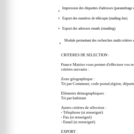
Impression des étiquettes d'adresses (paramétrage d
Export des numéros de télécopie (mailing-fax)
Export des adresses emails (emailing)
Module permettant des recherches multi-critères 
CRITERES DE SELECTION :
France Mairies vous permet d'effectuer vos re
critères suivants :
Zone géographique :
Tri par Commune, code postal,région, dépar
Eléments démographiques :
Tri par habitant
Autres critères de sélection :
- Télephone (si renseigné)
- Fax (si renseigné)
- Email (si renseigné)
EXPORT :