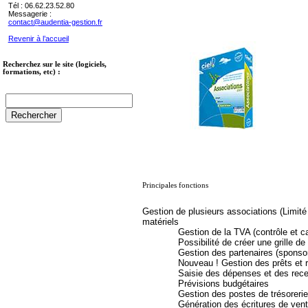
Tél : 06.62.23.52.80
Messagerie :
contact@audentia-gestion.fr
Revenir à l’accueil
Recherchez sur le site (logiciels,
formations, etc) :
Principales fonctions
Gestion de plusieurs associations (Limité 
matériels
Gestion de la TVA (contrôle et calc
Possibilité de créer une grille de tar
Gestion des partenaires (sponsor, e
Nouveau ! Gestion des prêts et rése
Saisie des dépenses et des rece
Prévisions budgétaires
Gestion des postes de trésorerie
Génération des écritures de vente, d