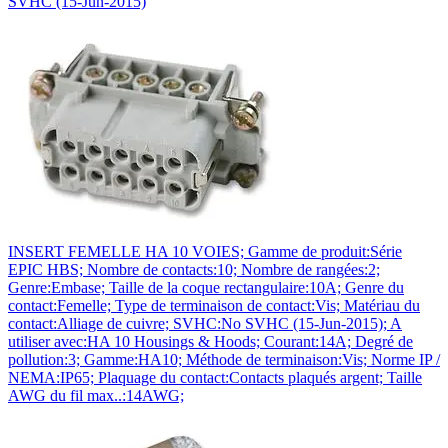
SVHC (15-Jun-2015)
INSERT FEMELLE HA 10 VOIES; Gamme de produit:Série
EPIC HBS; Nombre de contacts:10; Nombre de rangées:2;
Genre:Embase; Taille de la coque rectangulaire:10A; Genre du
contact:Femelle; Type de terminaison de contact:Vis; Matériau du
contact:Alliage de cuivre; SVHC:No SVHC (15-Jun-2015); A
utiliser avec:HA 10 Housings & Hoods; Courant:14A; Degré de
pollution:3; Gamme:HA10; Méthode de terminaison:Vis; Norme IP /
NEMA:IP65; Plaquage du contact:Contacts plaqués argent; Taille
AWG du fil max..:14AWG;