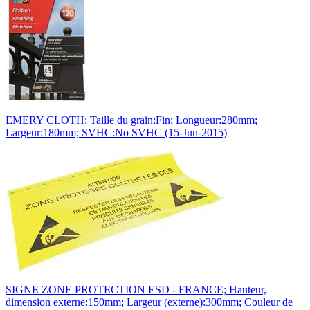
EMERY CLOTH; Taille du grain:Fin; Longueur:280mm;
Largeur:180mm; SVHC:No SVHC (15-Jun-2015)
SIGNE ZONE PROTECTION ESD - FRANCE; Hauteur,
dimension externe:150mm; Largeur (externe):300mm; Couleur de