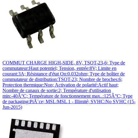
COMMUT CHARGE HIGH-SIDE, 8V, TSOT-23-6; Type de
commutateur:Haut potentiel; Tension, entrée:8V; Limite en
courant:3A; Résistance d'état On:0.032ohm; Type de boîtier de
commutateur de distribution:TSOT-23; Nombre de broches:6;
Protection thermique:Non; Activation de polarité:Actif haut;
Nombre de canaux de sortie:2; Température d'utilisation
min:-40Â°C; Température de fonctionnement max..:125Â°C; Type
de packaging:PiÃ¨ce; MSL:MSL 1 - Illimité; SVHC:No SVHC (15-
Jun-2015)