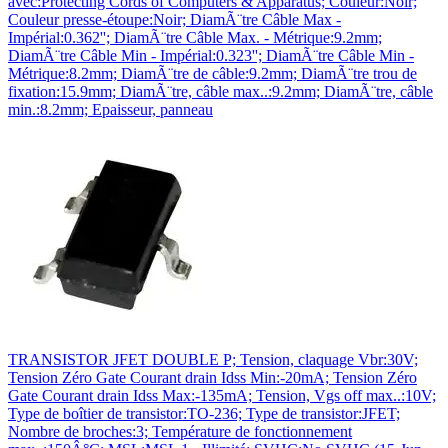
avec:Protecting Cords of Computers & Apparatus; Couleur:Noir;
Couleur presse-étoupe:Noir; DiamÃ¨tre Câble Max -
Impérial:0.362''; DiamÃ¨tre Câble Max. - Métrique:9.2mm;
DiamÃ¨tre Câble Min - Impérial:0.323''; DiamÃ¨tre Câble Min -
Métrique:8.2mm; DiamÃ¨tre de câble:9.2mm; DiamÃ¨tre trou de
fixation:15.9mm; DiamÃ¨tre, câble max..:9.2mm; DiamÃ¨tre, câble
min.:8.2mm; Epaisseur, panneau
TRANSISTOR JFET DOUBLE P; Tension, claquage Vbr:30V;
Tension Zéro Gate Courant drain Idss Min:-20mA; Tension Zéro
Gate Courant drain Idss Max:-135mA; Tension, Vgs off max..:10V;
Type de boîtier de transistor:TO-236; Type de transistor:JFET;
Nombre de broches:3; Température de fonctionnement