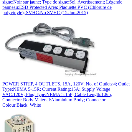
signe:Noir sur jaune; Type de signe:Sol, Avertissement; Légende
panneau:ESD Protected Area; Plaquette:PVC (Chlorure de
polyvinyle); SVHC:No SVHC (15-Jun-2015)
POWER STRIP, 4 OUTLETS, 15A, 120V; No. of Outlets:4; Outlet
Type:NEMA 5-15R; Current Rating:15A; Supply Voltage
VAC:120V; Plug Type:NEMA 5-15P; Cable Length:1.8m;
Connector Body Material:Aluminium Body; Connector
Colour:Black, White