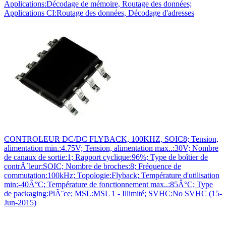
Applications:Décodage de mémoire, Routage des données;
Applications CI:Routage des données, Décodage d'adresses
CONTROLEUR DC/DC FLYBACK, 100KHZ, SOIC8; Tension,
alimentation min.:4.75V; Tension, alimentation max..:30V; Nombre
de canaux de sortie:1; Rapport cyclique:96%; Type de boîtier de
contrÃ´leur:SOIC; Nombre de broches:8; Fréquence de
commutation:100kHz; Topologie:Flyback; Température d'utilisation
min:-40Â°C; Température de fonctionnement max..:85Â°C; Type
de packaging:PiÃ¨ce; MSL:MSL 1 - Illimité; SVHC:No SVHC (15-
Jun-2015)