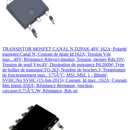
TRANSISTOR MOSFET CANAL N D2PAK 40V 162A; Polarité
transistor:Canal N; Courant de drain Id:162A; Tension Vds
max..:40V; Résistance Rds(on):4mohm; Tension, mesure Rds:10V;
Tension de seuil Vgs:4V; Dissipation de puissance Pd:200W; Type
de boîtier de transistor:TO-263; Nombre de broches:3; Température
de fonctionnement max..:175Â°C; MSL:MSL 1 - Illimité;
SVHC:No SVHC (15-Jun-2015); Courant, Id max..:162A; Courant,
Idm impul.:650A; Résistance thermique, jonction-
carcasse:0.75Â°C/W; Résistance, Rds on