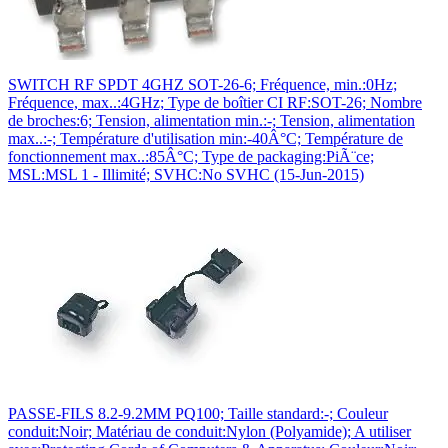
SWITCH RF SPDT 4GHZ SOT-26-6; Fréquence, min.:0Hz;
Fréquence, max..:4GHz; Type de boîtier CI RF:SOT-26; Nombre
de broches:6; Tension, alimentation min.:-; Tension, alimentation
max..:-; Température d'utilisation min:-40Â°C; Température de
fonctionnement max..:85Â°C; Type de packaging:PiÃ¨ce;
MSL:MSL 1 - Illimité; SVHC:No SVHC (15-Jun-2015)
PASSE-FILS 8.2-9.2MM PQ100; Taille standard:-; Couleur
conduit:Noir; Matériau de conduit:Nylon (Polyamide); A utiliser