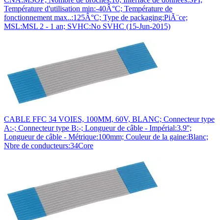
Température d'utilisation min:-40Â°C; Température de
fonctionnement max..:125Â°C; Type de packaging:PiÃ¨ce;
MSL:MSL 2 - 1 an; SVHC:No SVHC (15-Jun-2015)
CABLE FFC 34 VOIES, 100MM, 60V, BLANC; Connecteur type
A:-; Connecteur type B:-; Longueur de câble - Impérial:3.9'';
Longueur de câble - Métrique:100mm; Couleur de la gaine:Blanc;
Nbre de conducteurs:34Core