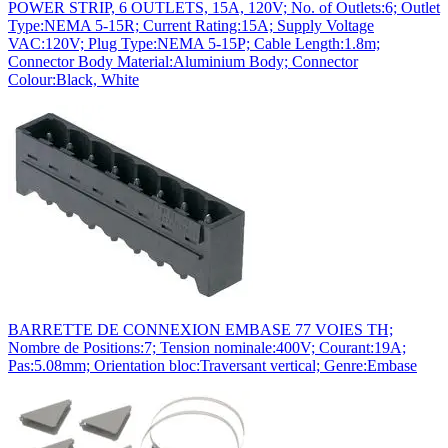
POWER STRIP, 6 OUTLETS, 15A, 120V; No. of Outlets:6; Outlet
Type:NEMA 5-15R; Current Rating:15A; Supply Voltage
VAC:120V; Plug Type:NEMA 5-15P; Cable Length:1.8m;
Connector Body Material:Aluminium Body; Connector
Colour:Black, White
BARRETTE DE CONNEXION EMBASE 77 VOIES TH;
Nombre de Positions:7; Tension nominale:400V; Courant:19A;
Pas:5.08mm; Orientation bloc:Traversant vertical; Genre:Embase