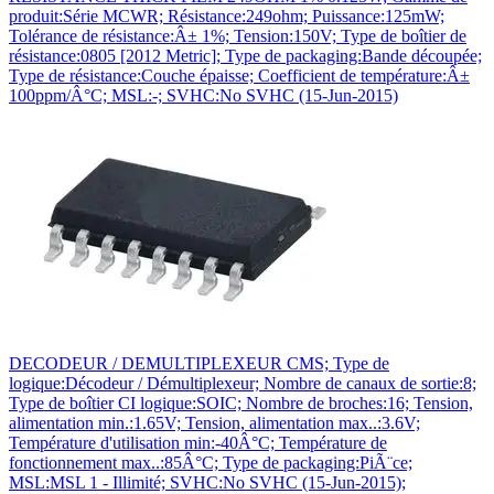
produit:Série MCWR; Résistance:249ohm; Puissance:125mW;
Tolérance de résistance:Â± 1%; Tension:150V; Type de boîtier de
résistance:0805 [2012 Metric]; Type de packaging:Bande découpée;
Type de résistance:Couche épaisse; Coefficient de température:Â±
100ppm/Â°C; MSL:-; SVHC:No SVHC (15-Jun-2015)
DECODEUR / DEMULTIPLEXEUR CMS; Type de
logique:Décodeur / Démultiplexeur; Nombre de canaux de sortie:8;
Type de boîtier CI logique:SOIC; Nombre de broches:16; Tension,
alimentation min.:1.65V; Tension, alimentation max..:3.6V;
Température d'utilisation min:-40Â°C; Température de
fonctionnement max..:85Â°C; Type de packaging:PiÃ¨ce;
MSL:MSL 1 - Illimité; SVHC:No SVHC (15-Jun-2015);