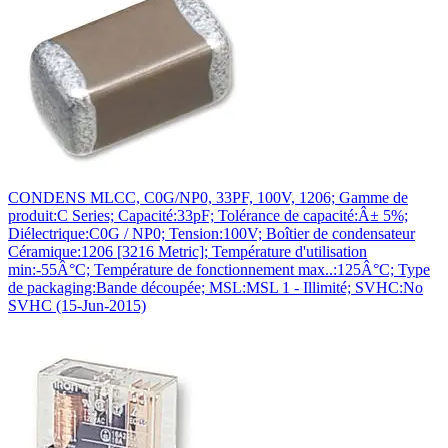
CONDENS MLCC, C0G/NP0, 33PF, 100V, 1206; Gamme de
produit:C Series; Capacité:33pF; Tolérance de capacité:Â± 5%;
Diélectrique:C0G / NP0; Tension:100V; Boîtier de condensateur
Céramique:1206 [3216 Metric]; Température d'utilisation
min:-55Â°C; Température de fonctionnement max..:125Â°C; Type
de packaging:Bande découpée; MSL:MSL 1 - Illimité; SVHC:No
SVHC (15-Jun-2015)