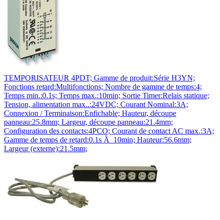
TEMPORISATEUR 4PDT; Gamme de produit:Série H3YN;
Fonctions retard:Multifonctions; Nombre de gamme de temps:4;
Temps min.:0.1s; Temps max.:10min; Sortie Timer:Relais statique;
Tension, alimentation max..:24VDC; Courant Nominal:3A;
Connexion / Terminaison:Enfichable; Hauteur, découpe
panneau:25.8mm; Largeur, découpe panneau:21.4mm;
Configuration des contacts:4PCO; Courant de contact AC max.:3A;
Gamme de temps de retard:0.1s Ã 10min; Hauteur:56.6mm;
Largeur (externe):21.5mm;