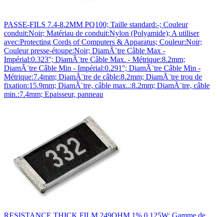
PASSE-FILS 7.4-8.2MM PQ100; Taille standard:-; Couleur
conduit:Noir; Matériau de conduit:Nylon (Polyamide); A utiliser
avec:Protecting Cords of Computers & Apparatus; Couleur:Noir;
Couleur presse-étoupe:Noir; DiamÃ¨tre Câble Max -
Impérial:0.323''; DiamÃ¨tre Câble Max. - Métrique:8.2mm;
DiamÃ¨tre Câble Min - Impérial:0.291''; DiamÃ¨tre Câble Min -
Métrique:7.4mm; DiamÃ¨tre de câble:8.2mm; DiamÃ¨tre trou de
fixation:15.9mm; DiamÃ¨tre, câble max..:8.2mm; DiamÃ¨tre, câble
min.:7.4mm; Epaisseur, panneau
RESISTANCE THICK FILM 249OHM 1% 0.125W; Gamme de