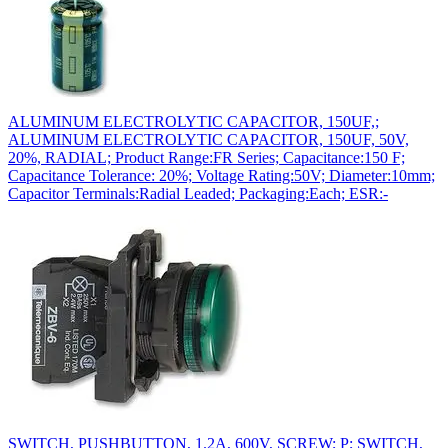
ALUMINUM ELECTROLYTIC CAPACITOR, 150UF,;
ALUMINUM ELECTROLYTIC CAPACITOR, 150UF, 50V,
20%, RADIAL; Product Range:FR Series; Capacitance:150 F;
Capacitance Tolerance: 20%; Voltage Rating:50V; Diameter:10mm;
Capacitor Terminals:Radial Leaded; Packaging:Each; ESR:-
SWITCH, PUSHBUTTON, 1.2A, 600V, SCREW; P; SWITCH,