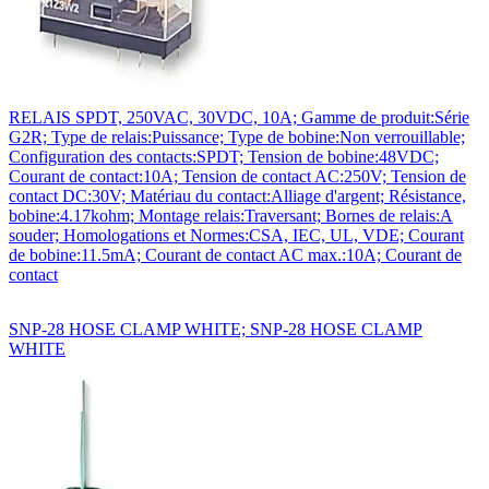
RELAIS SPDT, 250VAC, 30VDC, 10A; Gamme de produit:Série
G2R; Type de relais:Puissance; Type de bobine:Non verrouillable;
Configuration des contacts:SPDT; Tension de bobine:48VDC;
Courant de contact:10A; Tension de contact AC:250V; Tension de
contact DC:30V; Matériau du contact:Alliage d'argent; Résistance,
bobine:4.17kohm; Montage relais:Traversant; Bornes de relais:A
souder; Homologations et Normes:CSA, IEC, UL, VDE; Courant
de bobine:11.5mA; Courant de contact AC max.:10A; Courant de
contact
SNP-28 HOSE CLAMP WHITE; SNP-28 HOSE CLAMP
WHITE