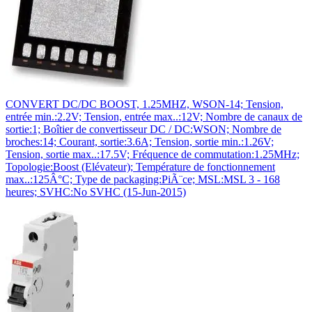
CONVERT DC/DC BOOST, 1.25MHZ, WSON-14; Tension,
entrée min.:2.2V; Tension, entrée max..:12V; Nombre de canaux de
sortie:1; Boîtier de convertisseur DC / DC:WSON; Nombre de
broches:14; Courant, sortie:3.6A; Tension, sortie min.:1.26V;
Tension, sortie max..:17.5V; Fréquence de commutation:1.25MHz;
Topologie:Boost (Elévateur); Température de fonctionnement
max..:125Â°C; Type de packaging:PiÃ¨ce; MSL:MSL 3 - 168
heures; SVHC:No SVHC (15-Jun-2015)