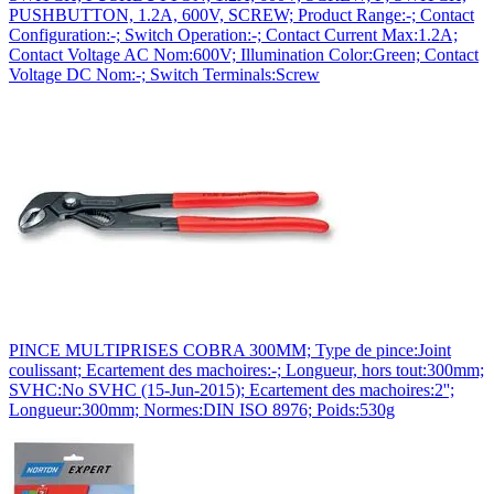
PUSHBUTTON, 1.2A, 600V, SCREW; Product Range:-; Contact
Configuration:-; Switch Operation:-; Contact Current Max:1.2A;
Contact Voltage AC Nom:600V; Illumination Color:Green; Contact
Voltage DC Nom:-; Switch Terminals:Screw
PINCE MULTIPRISES COBRA 300MM; Type de pince:Joint
coulissant; Ecartement des machoires:-; Longueur, hors tout:300mm;
SVHC:No SVHC (15-Jun-2015); Ecartement des machoires:2'';
Longueur:300mm; Normes:DIN ISO 8976; Poids:530g