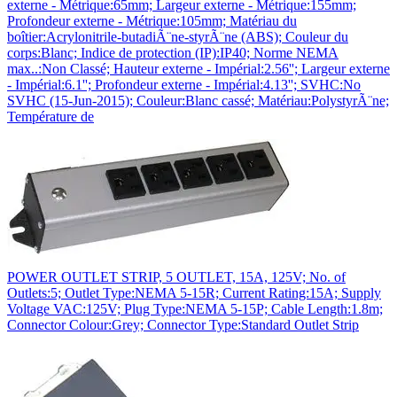
externe - Métrique:65mm; Largeur externe - Métrique:155mm;
Profondeur externe - Métrique:105mm; Matériau du
boîtier:Acrylonitrile-butadiÃ¨ne-styrÃ¨ne (ABS); Couleur du
corps:Blanc; Indice de protection (IP):IP40; Norme NEMA
max..:Non Classé; Hauteur externe - Impérial:2.56''; Largeur externe
- Impérial:6.1''; Profondeur externe - Impérial:4.13''; SVHC:No
SVHC (15-Jun-2015); Couleur:Blanc cassé; Matériau:PolystyrÃ¨ne;
Température de
POWER OUTLET STRIP, 5 OUTLET, 15A, 125V; No. of
Outlets:5; Outlet Type:NEMA 5-15R; Current Rating:15A; Supply
Voltage VAC:125V; Plug Type:NEMA 5-15P; Cable Length:1.8m;
Connector Colour:Grey; Connector Type:Standard Outlet Strip