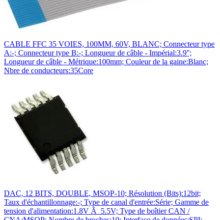
CABLE FFC 35 VOIES, 100MM, 60V, BLANC; Connecteur type
A:-; Connecteur type B:-; Longueur de câble - Impérial:3.9'';
Longueur de câble - Métrique:100mm; Couleur de la gaine:Blanc;
Nbre de conducteurs:35Core
DAC, 12 BITS, DOUBLE, MSOP-10; Résolution (Bits):12bit;
Taux d'échantillonnage:-; Type de canal d'entrée:Série; Gamme de
tension d'alimentation:1.8V Ã 5.5V; Type de boîtier CAN /
CNA:MSOP; Nombre de broches:10; Interface de données:SPI;