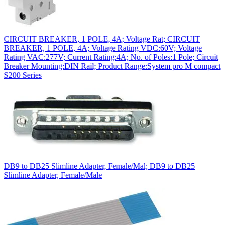
CIRCUIT BREAKER, 1 POLE, 4A; Voltage Rat; CIRCUIT
BREAKER, 1 POLE, 4A; Voltage Rating VDC:60V; Voltage
Rating VAC:277V; Current Rating:4A; No. of Poles:1 Pole; Circuit
Breaker Mounting:DIN Rail; Product Range:System pro M compact
S200 Series
DB9 to DB25 Slimline Adapter, Female/Mal; DB9 to DB25
Slimline Adapter, Female/Male