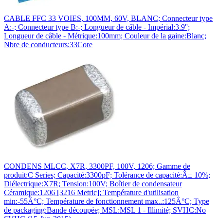
CABLE FFC 33 VOIES, 100MM, 60V, BLANC; Connecteur type
A:-; Connecteur type B:-; Longueur de câble - Impérial:3.9'';
Longueur de câble - Métrique:100mm; Couleur de la gaine:Blanc;
Nbre de conducteurs:33Core
CONDENS MLCC, X7R, 3300PF, 100V, 1206; Gamme de
produit:C Series; Capacité:3300pF; Tolérance de capacité:Â± 10%;
Diélectrique:X7R; Tension:100V; Boîtier de condensateur
Céramique:1206 [3216 Metric]; Température d'utilisation
min:-55Â°C; Température de fonctionnement max..:125Â°C; Type
de packaging:Bande découpée; MSL:MSL 1 - Illimité; SVHC:No