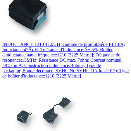
INDUCTANCE 1210 47.0UH; Gamme de produit:Série ELJ-FA;
Inductance:47ÂµH; Tolérance d'Inductance:Â± 5%; Boîtier
d'inductance haute fréquence:1210 [3225 Metric]; Fréquence de
résonance:15MHz; Résistance DC max.:7ohm; Courant nominal
DC:75mA; Construction inductance:Bobiné; Type de
packaging:Bande découpée; SVHC:No SVHC (15-Jun-2015); Type
de boîtier d'inductance:1210 [3225 Metric]