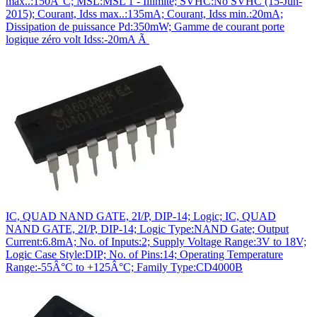
max..:150Â°C; MSL:MSL 1 - Illimité; SVHC:No SVHC (15-Jun-
2015); Courant, Idss max..:135mA; Courant, Idss min.:20mA;
Dissipation de puissance Pd:350mW; Gamme de courant porte
logique zéro volt Idss:-20mA Ã
IC, QUAD NAND GATE, 2I/P, DIP-14; Logic; IC, QUAD
NAND GATE, 2I/P, DIP-14; Logic Type:NAND Gate; Output
Current:6.8mA; No. of Inputs:2; Supply Voltage Range:3V to 18V;
Logic Case Style:DIP; No. of Pins:14; Operating Temperature
Range:-55Â°C to +125Â°C; Family Type:CD4000B