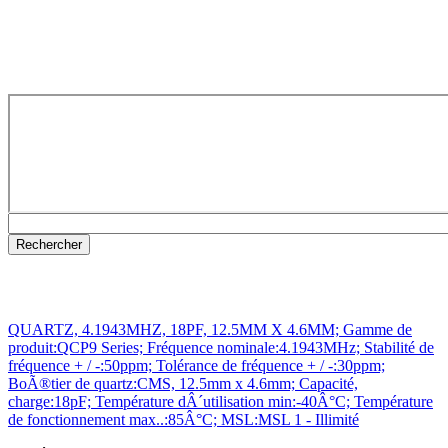
QUARTZ, 4.1943MHZ, 18PF, 12.5MM X 4.6MM; Gamme de
produit:QCP9 Series; Fréquence nominale:4.1943MHz; Stabilité de
fréquence + / -:50ppm; Tolérance de fréquence + / -:30ppm;
BoÃ®tier de quartz:CMS, 12.5mm x 4.6mm; Capacité,
charge:18pF; Température dÂ´utilisation min:-40Â°C; Température
de fonctionnement max..:85Â°C; MSL:MSL 1 - Illimité