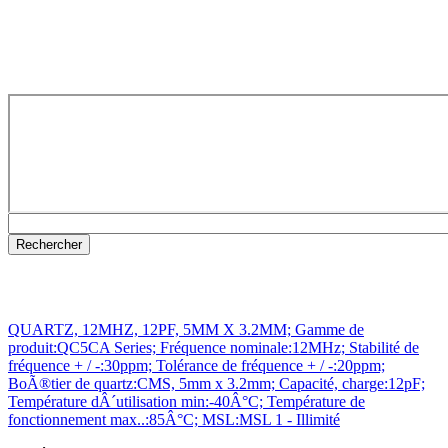
QUARTZ, 12MHZ, 12PF, 5MM X 3.2MM; Gamme de
produit:QC5CA Series; Fréquence nominale:12MHz; Stabilité de
fréquence + / -:30ppm; Tolérance de fréquence + / -:20ppm;
BoÃ®tier de quartz:CMS, 5mm x 3.2mm; Capacité, charge:12pF;
Température dÂ´utilisation min:-40Â°C; Température de
fonctionnement max..:85Â°C; MSL:MSL 1 - Illimité