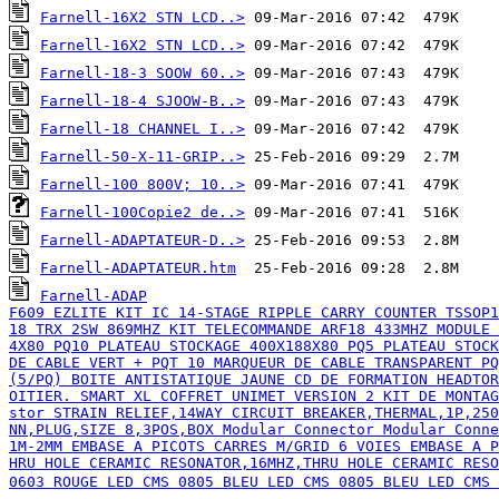
Farnell-16X2 STN LCD..>
Farnell-16X2 STN LCD..>
Farnell-18-3 SOOW 60..>
Farnell-18-4 SJOOW-B..>
Farnell-18 CHANNEL I..>
Farnell-50-X-11-GRIP..>
Farnell-100 800V; 10..>
Farnell-100Copie2 de..>
Farnell-ADAPTATEUR-D..>
Farnell-ADAPTATEUR.htm
Farnell-ADAP

F609 EZLITE KIT IC 14-STAGE RIPPLE CARRY COUNTER TSSOP1
18 TRX 2SW 869MHZ KIT TELECOMMANDE ARF18 433MHZ MODULE 