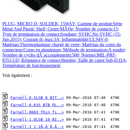
PLUG, MICRO D, SOLDER, 15WAY; Gamme de produit:Série
Metal And Plastic Shell; Genre:MÃ¢le; Nombre de contacts:15;
Type de terminaison de contact:Soudage; SVHC:No SVHC (15-
Jun-2015); Courant dc max:3A; Inflammabilité:UL94V-0;
Matériau:Thermoplastique chargé de verre; Matériau du corps du
connecteur:Corps en aluminium; Méthode de terminaison:A souder;
Nombre de cycles dÂ´accouplements:500; Normes:MIL-PRF-
83513-D; Résistance de contact:8mohm; Taille de capot Sub-D:DA;
Température de fonctionnement
Voir également :
Farnell-0.5LSB 8 BIT..>
Farnell-0.635 BTB PL..>
Farnell-0603 Thin fi..>
Farnell-1.0LSB 10 BI..>
Farnell-1 1-2Ã‚Â´Ã‚Â..>