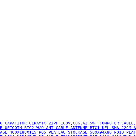
6 CAPACITOR CERAMIC 22PF 100V,C0G,Â± 5%, COMPUTER CABLE,
 BLUETOOTH BTC2 W/O ANT CABLE ANTENNE BTC1 UFL SMA 22CM A