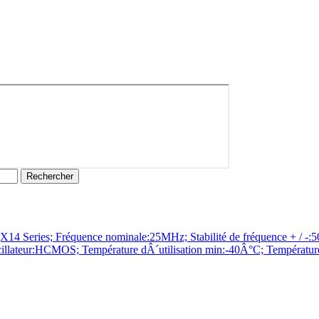
ies; Fréquence nominale:25MHz; Stabilité de fréquence + / -:50
 oscillateur:HCMOS; Température dÂ´utilisation min:-40Â°C; Températu