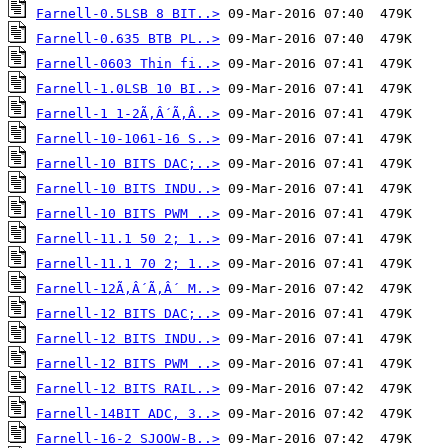
Farnell-0.5LSB 8 BIT..>
Farnell-0.635 BTB PL..>
Farnell-0603 Thin fi..>
Farnell-1.0LSB 10 BI..>
Farnell-1 1-2Ã‚Â´Ã‚Â..>
Farnell-10-1061-16 S..>
Farnell-10 BITS DAC;..>
Farnell-10 BITS INDU..>
Farnell-10 BITS PWM ..>
Farnell-11.1 50 2; 1..>
Farnell-11.1 70 2; 1..>
Farnell-12Ã‚Â´Ã‚Â´ M..>
Farnell-12 BITS DAC;..>
Farnell-12 BITS INDU..>
Farnell-12 BITS PWM ..>
Farnell-12 BITS RAIL..>
Farnell-14BIT ADC, 3..>
Farnell-16-2 SJOOW-B..>