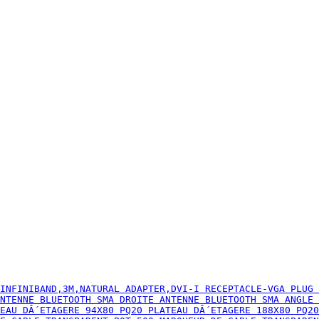
INFINIBAND,3M,NATURAL ADAPTER,DVI-I RECEPTACLE-VGA PLUG 
NTENNE BLUETOOTH SMA DROITE ANTENNE BLUETOOTH SMA ANGLE 