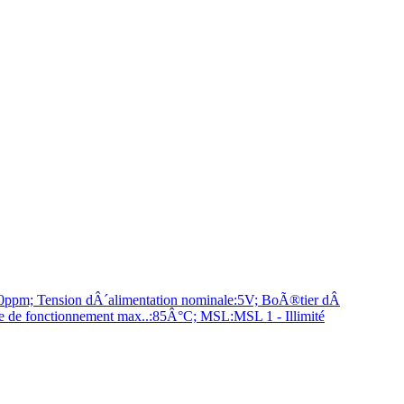
ppm; Tension dÂ´alimentation nominale:5V; BoÃ®tier dÂ
re de fonctionnement max..:85Â°C; MSL:MSL 1 - Illimité