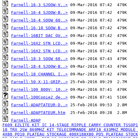
Farnell-16-3 SJOOW-V..>
Farnell-16-4 SJOOW-B..>
Farnell-16-4 SOOW 60..>
Farnell-16-10 SOOW-B..>
Farnell-16BIT DAC QU..>
Farnell-16X2 STN LCD..>
Farnell-16X2 STN LCD..>
Farnell-18-3 SOOW 60..>
Farnell-18-4 SJOOW-B..>
Farnell-18 CHANNEL I..>
Farnell-50-X-11-GRIP..>
Farnell-100 800V; 10..>
Farnell-100Copie2 de..>
Farnell-ADAPTATEUR-D..>
Farnell-ADAPTATEUR.htm
Farnell-ADAP

F609 EZLITE KIT IC 14-STAGE RIPPLE CARRY COUNTER TSSOP1
18 TRX 2SW 869MHZ KIT TELECOMMANDE ARF18 433MHZ MODULE