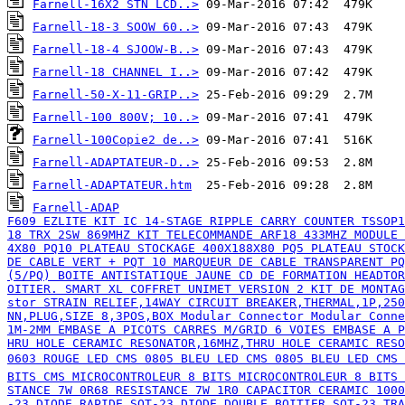
Farnell-16X2 STN LCD..>
Farnell-18-3 SOOW 60..>
Farnell-18-4 SJOOW-B..>
Farnell-18 CHANNEL I..>
Farnell-50-X-11-GRIP..>
Farnell-100 800V; 10..>
Farnell-100Copie2 de..>
Farnell-ADAPTATEUR-D..>
Farnell-ADAPTATEUR.htm
Farnell-ADAP

F609 EZLITE KIT IC 14-STAGE RIPPLE CARRY COUNTER TSSOP1
18 TRX 2SW 869MHZ KIT TELECOMMANDE ARF18 433MHZ MODULE 