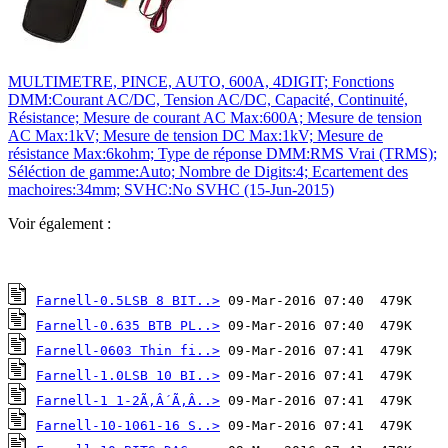
MULTIMETRE, PINCE, AUTO, 600A, 4DIGIT; Fonctions
DMM:Courant AC/DC, Tension AC/DC, Capacité, Continuité,
Résistance; Mesure de courant AC Max:600A; Mesure de tension
AC Max:1kV; Mesure de tension DC Max:1kV; Mesure de
résistance Max:6kohm; Type de réponse DMM:RMS Vrai (TRMS);
Séléction de gamme:Auto; Nombre de Digits:4; Ecartement des
machoires:34mm; SVHC:No SVHC (15-Jun-2015)
Voir également :
Farnell-0.5LSB 8 BIT..>
Farnell-0.635 BTB PL..>
Farnell-0603 Thin fi..>
Farnell-1.0LSB 10 BI..>
Farnell-1 1-2Ã‚Â´Ã‚Â..>
Farnell-10-1061-16 S..>