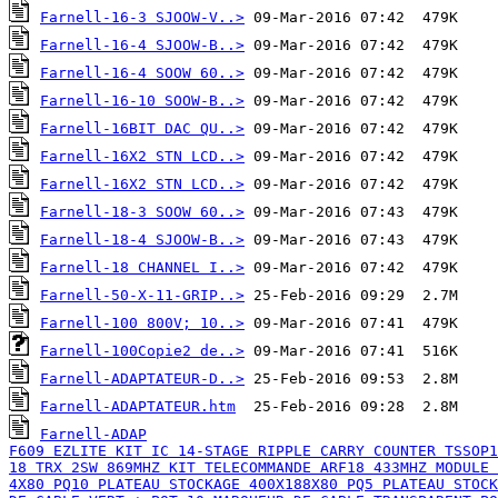
Farnell-16-3 SJOOW-V..>
Farnell-16-4 SJOOW-B..>
Farnell-16-4 SOOW 60..>
Farnell-16-10 SOOW-B..>
Farnell-16BIT DAC QU..>
Farnell-16X2 STN LCD..>
Farnell-16X2 STN LCD..>
Farnell-18-3 SOOW 60..>
Farnell-18-4 SJOOW-B..>
Farnell-18 CHANNEL I..>
Farnell-50-X-11-GRIP..>
Farnell-100 800V; 10..>
Farnell-100Copie2 de..>
Farnell-ADAPTATEUR-D..>
Farnell-ADAPTATEUR.htm
Farnell-ADAP

F609 EZLITE KIT IC 14-STAGE RIPPLE CARRY COUNTER TSSOP1
18 TRX 2SW 869MHZ KIT TELECOMMANDE ARF18 433MHZ MODULE 