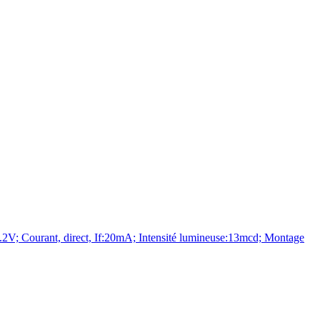
V; Courant, direct, If:20mA; Intensité lumineuse:13mcd; Montage