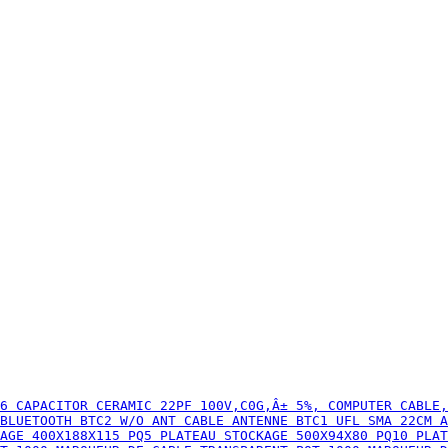
6 CAPACITOR CERAMIC 22PF 100V,C0G,Â± 5%, COMPUTER CABLE,
BLUETOOTH BTC2 W/O ANT CABLE ANTENNE BTC1 UFL SMA 22CM A