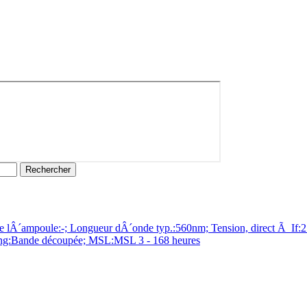
´ampoule:-; Longueur dÂ´onde typ.:560nm; Tension, direct Ã If:2.2
ging:Bande découpée; MSL:MSL 3 - 168 heures