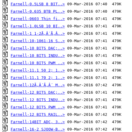
Farnell-0.5LSB 8 BIT..>
Farnell-0.635 BTB PL..>
Farnell-0603 Thin fi..>
Farnell-1.0LSB 10 BI..>
Farnell-1 1-2Ã‚Â´Ã‚Â..>
Farnell-10-1061-16 S..>
Farnell-10 BITS DAC;..>
Farnell-10 BITS INDU..>
Farnell-10 BITS PWM ..>
Farnell-11.1 50 2; 1..>
Farnell-11.1 70 2; 1..>
Farnell-12Ã‚Â´Ã‚Â´ M..>
Farnell-12 BITS DAC;..>
Farnell-12 BITS INDU..>
Farnell-12 BITS PWM ..>
Farnell-12 BITS RAIL..>
Farnell-14BIT ADC, 3..>
Farnell-16-2 SJOOW-B..>