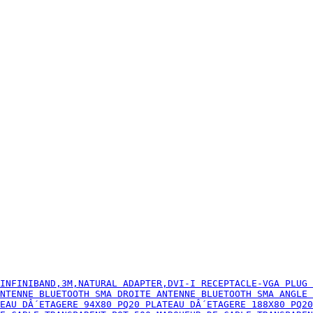
INFINIBAND,3M,NATURAL ADAPTER,DVI-I RECEPTACLE-VGA PLUG 
NTENNE BLUETOOTH SMA DROITE ANTENNE BLUETOOTH SMA ANGLE 