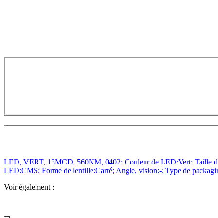
LED, VERT, 13MCD, 560NM, 0402; Couleur de LED:Vert; Taille de lÂ
LED:CMS; Forme de lentille:Carré; Angle, vision:-; Type de packa
Voir également :