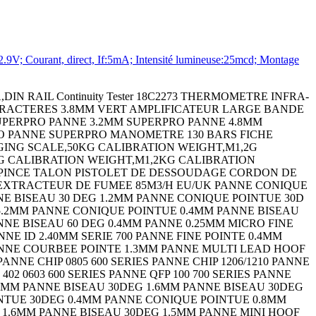
V; Courant, direct, If:5mA; Intensité lumineuse:25mcd; Montage
14 SIP SOCKET,3POS,THROUGH HOLE LED,RED,T-1 3/4 (5MM),11CD,622NM EMBASE DIN FEMELLE 3P LAMP,STACKABLE,IND,RED/GRN/AMB LENS,RECTANGULAR,WHITE CIRCULAR CONNECTOR RCPT,SIZE 14S,6POS,WALL CIRCULAR CONNECTOR PLUG SIZE 13,22POS, RESISTOR,METAL FILM,1 MOHM,3 W,5% ENCLOSURE,BOX,ALUMINIUM,GRAY ENCLOSURE,BOX,ALUMINIUM,GRAY ENCLOSURE,BOX,ALUMINIUM ENCLOSURE,BOX,ALUMINIUM,GRAY ENCLOSURE,BOX,ALUMINIUM ENCLOSURE,BOX,ALUMINIUM,GRAY ENCLOSURE,BOX,ALUMINIUM,GRAY ENCLOSURE,BOX,ALUMINIUM,GRAY CIRCULAR CONNECTOR PLUG,SIZE 22,3POS,CABLE CABLE GLAND (CLAMP) CONTACT,SOCKET,14AWG,CRIMP POWER RELAY,DPDT,110VDC,10A,PC BOARD EMBASE DIN FEMELLES 5P EMBASE DIN FEMELLE 5P TERMINAL,COMPRESSION LUG,3/8IN,CRIMP MICRO SWITCH PIN PLUNGER SPST-NO 5A 250V MICRO SWITCH PIN PLUNGER SPDT 10.1A 250V TVS Diode FICHE DIN FEMELLE 7P TERMINAL BLOCK,BARRIER,3POS,22-12AWG ZENER DIODE,5W,16V,AXIAL FICHE DIN FEMELLE 8P PIECE THERMORETRACTABLE COUDEE TUBE HAUTE TEMPERATURE KYNAR NOIR 1.2M PASSE-FIL THERMORETRACTABLE PASSE-FIL THERMORETRACTABLE 1.2M FICHE DIN FEMELLE 4P GAINE THERMO 12.7MM NOIR 6M FICHE DIN FEMELLE 5P CAPACITOR TANT,150UF,16V,RADIAL 10% CAPACITOR TANT,330UF,6.3V,RADIAL 20% DARLINGTON TRANSISTOR,PNP,-80V,TO-126 FICHE DIN FEMELLE 5P SWITCH,TOGGLE,DPDT,6A,250V SCHOTTKY RECTIFIER,30mA,5V,DO-35 ZENER DIODE,1W,110V,AXIAL STANDARD DIODE,3A,1KV,DO-15 METAL OXIDE VARISTOR,31V,80V,16MM DIS FICHE DIN FEMELLE 6P Zener Diode Bridge Rectifier TRIAC,400V,800mA,TO-92 BIPOLAR TRANSISTOR,PNP,-140V TO-3 IC,QUAD OR GATE,2I/P,DIP-14 FICHE DIN FEMELLE 8P F OITIER. SMART XL COFFRET UNIMET VERSION 2 KIT DE MONTAGE CI UNIMET COFFRET UNIDESK VERSION M200 COFFRET ALUCASE AC 090 COFFRET ALUCASE AC 092 COFFRET ALUCASE ACF 132 COFFRET ALUCASE AC 150 COFFRET ALUCASE ACF 152 BOITIER. ABS CH-4 BOITIER. ABS CH-6 BOITIER. ABS CH-8 BOITIER. ABS CH-8 BOITIER. ABS H-45 BOITIER. ABS H-65 LUBRICANT,375ML,AEROSOL CLOU M2.5X22 PQ250 DIODE,STANDARD,1A,200V,DO-41 FLASQUE DÂ´EXTREMITE GRIS 2.5MM CARTE DE REPERAGE 1-50 (X2) HORIZONTALE INDUCTIVE PROXIMITY SENSOR,3MM,12VDC TO 24VDC ISOLATEUR 3P 25A Ceramic chip capacitor,22 uF,10 VDC,c CERAMIC CHIP CAPACITOR,10 UF,6.3 VDC WIRE-BOARD CONNECTOR,MALE,3POS,1ROW SUPPORT DE CHAINE PORTE CABLE PQ2 SUPPORT DE CHAINE PORTE CABLE PQ2 RESISTOR,WIREWOUND,50 OHM,1W,5% RESISTOR,WIREWOUND,20 OHM,5W,5% Power Resistor BIPOLAR TRANSISTOR,PNP,-120V,TO-220 CONNECTOR CONNECTOR LED,RED,T-1 3/4 (5MM),5MCD,700NM CRYSTAL,10MHZ,16PF,SMD FUSE BLOCK,CLASS CC FUSE FUSE BLOCK,CLASS CC FUSE TERMINAL,MALE DISCONNECT,0.187IN,BLUE TERMINAL,RING TONGUE,#8,CRIMP,BLUE RESISTOR,CURRENT SENSE,0.02 OHM,15W,5% QUICK DISCONNECT CABLE,M12 4POS STRAIGHT QUICK DISCONNECT CABLE,M12,4POS,R/A QUICK DISCONNECT CABLE,M12 4POS STRAIGHT SENSOR MOUNTING BRACKET PHOTOELECTRIC SENSOR CIRCUIT PROTECTOR,HYD-MAG,1P,240V,5A CIRCUIT BREAKER,HYD-MAG,1P,250V,1A SCHOTTKY RECTIFIER,3A 20V DO-201AD Connector Dust Cap For Use With:MIL-C-38 Connector Dust Cap RESISTOR,METAL FILM,249 OHM,600mW,1% Tools,Extractors CAPACITOR CERAMIC 100PF 50V,C0G,5%,AXIAL CAPACITOR CERAMIC 1000PF 50V,C0G,5%,AXIAL MICRO SWITCH,PIN PLUNGER,SPDT 15A 250V CAPACITOR POLY FILM FILM 1UF,10%,63V, CAPACITOR TANT,10UF,50V,AXIAL 10% Wirewound Resistor Wirewound Chassis Mount LAMP,STACKABLE,IND,RYG Indicating Light - 3 Lights - D - 24V AC Indicating Light - 3 Lights - D