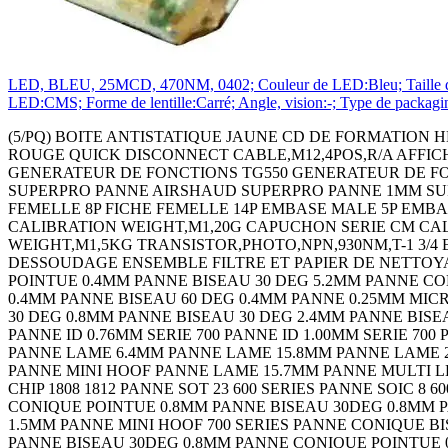
LED, BLEU, 25MCD, 470NM, 0402; Couleur de LED:Bleu; Taille de lÂ
LED:CMS; Forme de lentille:Carré; Angle, vision:-; Type de packa
(5/PQ) BOITE ANTISTATIQUE JAUNE CD DE FORMATION HEADTORCH - LEADACID CONTACTOR 3PST-NO,240VAC,32A,DIN RAIL Continuity Tester 18C2273 THERMOMETRE INFRA-ROUGE QUICK DISCONNECT CABLE,M12,4POS,R/A AFFICH. A LED 4 CARACTERES 3.8MM ROUGE AFFICH. A LED4 CARACTERES 3.8MM VERT AMPLIFICATEUR LARGE BANDE GENERATEUR DE FONCTIONS TG550 GENERATEUR DE FONCTIONS TG1010 THERMOMETRE DIGITAL PANNE 1MM SUPERPRO PANNE 3.2MM SUPERPRO PANNE 4.8MM SUPERPRO PANNE AIRSHAUD SUPERPRO PANNE 1MM SUPERPRO PANNE 3.2MM SUPERPRO PANNE 4.8MM SUPERPRO PANNE SUPERPRO MANOMETRE 130 BARS FICHE FEMELLE 8P FICHE FEMELLE 14P EMBASE MALE 5P EMBASE MALE 8P CALIBRATOR,4-20MA EMBASE MALE 14P HANGING SCALE,50KG CALIBRATION WEIGHT,M1,2G CALIBRATION WEIGHT,M1,20G CAPUCHON SERIE CM CALIBRATION WEIGHT,M1,500G CALIBRATION WEIGHT,M1,1KG CALIBRATION WEIGHT,M1,2KG CALIBRATION WEIGHT,M1,5KG TRANSISTOR,PHOTO,NPN,930NM,T-1 3/4 EMBASE MALE 3P+T STATION DE REPARATION - PISTOLET PINCE TALON PISTOLET DE DESSOUDAGE CORDON DE DESSOUDAGE ENSEMBLE FILTRE ET PAPIER DE NETTOYAGE FER ANTISTATIQUE EPONGE EMBASE FEMELLE 2P+T EXTRACTEUR DE FUMEE 85M3/H EU/UK PANNE CONIQUE POINTUE 0.4MM PANNE BISEAU 30 DEG 5.2MM PANNE CONIQUE POINTUE 0.4MM PANNE BISEAU 30 DEG 0.8MM PANNE BISEAU 30 DEG 1.2MM PANNE CONIQUE POINTUE 30D 0.4MM PANNE BISEAU 60 DEG 0.4MM PANNE 0.25MM MICRO FINE PANNE CONIQUE POINTUE 0.4MM PANNE BISEAU 5.2MM PANNE CONIQUE POINTUE 0.4MM PANNE BISEAU 30 DEG 0.8MM PANNE BISEAU 30 DEG 2.4MM PANNE BISEAU 30 DEG 1.2MM PANNE CONIQUE POINTUE 30D0.4MM PANNE BISEAU 60 DEG 0.4MM PANNE 0.25MM MICRO FINE PANNE ID 0.76MM SERIE 700 PANNE ID 1.00MM SERIE 700 PANNE ID 1.30MM SERIE 700 PANNE ID 1.50MM SERIE 700 PANNE ID 2.40MM SERIE 700 PANNE FINE POINTE 0.4MM PANNE LAME 6.4MM PANNE LAME 15.8MM PANNE LAME 20.6MM PANNE LAME TSOP 10.2MM PANNE LAME 28MM PANNE COURBEE POINTE 1.3MM PANNE MULTI LEAD HOOF PANNE MINI HOOF PANNE LAME 15.7MM PANNE MULTI LEAD KNIFE PANNE MULTI LEAD HOOF PANNE MINI HOOF PANNE CHIP 0805 600 SERIES PANNE CHIP 1206/1210 PANNE CHIP 1808 1812 PANNE SOT 23 600 SERIES PANNE SOIC 8 600 SERIES PANNE SOIC 14 16 PANNE TSOP 600 SERIES PANNE 402 0603 600 SERIES PANNE QFP 100 700 SERIES PANNE CONIQUE POINTUE 0.8MM PANNE BISEAU 30DEG 0.8MM PANNE CONIQUE POINTUE 0.4MM PANNE BISEAU 30DEG 2.4MM PANNE BISEAU 30DEG 1.6MM PANNE BISEAU 30DEG 1.5MM PANNE MINI HOOF 700 SERIES PANNE CONIQUE BISEAU 0.8MM PANNE CONIQUE POINTUE 0.4MM PANNE POINTUE 30DEG 0.4MM PANNE CONIQUE POINTUE 0.8MM PANNE BISEAU 30DEG 0.8MM PANNE CONIQUE POINTUE 0.4MM PANNE BISEAU 30DEG 2.4MM PANNE BISEAU 30DEG 1.6MM PANNE BISEAU 30DEG 1.5MM PANNE MINI HOOF 700 SERIES PANNE CONIQUE BISEAU 0.8MM PANNE CONIQUE POINTUE 0.4MM PANNE POINTUE 30DEG 0.4MM PRE FILTRE POUR SYSTEME BVX (5PQ) FILTRE PRINCIPALE POUR SYSTEME BVX BRAS ANTISTATIQUE- 600MM ENCLOSURE,HAND HELD,PLASTIC,BLACK ENCLOSURE,HAND HELD,PLASTIC,BLACK COFFRET HH 100 FT PP3 NOIR COFFRET HH 100 LCD NB CREME COFFRET HH 100 LCD 4AA CREME COFFRET HH 100 LCD PP3 CREME COFFRET HH 100 LCD NB NOIR COFFRET HH 100 LCD 4AA NOIR COFFRET HH 100 LCD PP3 NOIR COQUE DE PROTECT. BLEU POUR BOITIER 100 COQUE DE PROTECT. BLEU POUR BOITIER 100 COQUE DE PROTECT. ORANGE POUR BOITIER100 COQUE DE PROTECT. JAUNE POUR BOITIER 100 COQUE DE PROTECT. ROUGE POUR BOITIER 100 COQUE DE PROTECT. NOIRE POUR BOITIER 100 COFFRET HH 90 NB NOIR COFFRET HH90 