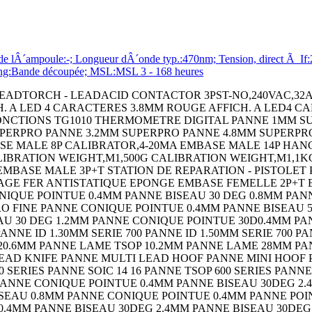
´ampoule:-; Longueur dÂ´onde typ.:470nm; Tension, direct Ã If:2.9
ging:Bande découpée; MSL:MSL 3 - 168 heures
LCD PP3 NOIR COQUE DE PROTECT. BLEU POUR BOITIER 90 COQUE DE PROTECT. JAUNE POUR BOITIER 90 COQUE DE PROTECT. NOIRE POUR BOITIER 90 COFFRET HH55 RT NB GY COFFRET HH55 RT 2AA GY COFFRET HH55 RT 4AA GY COFFRET HH55 RT PP3 GY COFFRET HH55 RT NB NOIR COFFRET HH55 RT 2AA NOIR COFFRET HH55 RT 4AA NOIR COFFRET HH55 RT PP3 NOIR COQUE DE PROTECT. BLEU POUR BOITIER 55 COQUE DE PROTECT. ORANGE POUR BOITIER 55 COQUE DE PROTECT. JAUNE POUR BOITIER 55 COQUE DE PROTECT. ROUGE POUR BOITIER 55 COQUE DE PROTECT. NOIRE POUR BOITIER 55 COFFRET HH40 RT NB CREME COFFRET HH40 RT PP3 CREME COFFRET HH40 RT NB NOIR COFFRET HH40 RT PP3 NOIR COFFRET HH40 FT PP3 CREME COFFRET HH40 FT NB NOIR COFFRET HH40 FT PP3 NOIR COQUE DE PROTECT. BLEU POUR BOITIER 40 COQUE DE PROTECT. BLEU POUR BOITIER 40 COQUE DE PROTECT. ORANGE POUR BOITIER 40 COQUE DE PROTECT. JAUNE POUR BOITIER 40 COQUE DE PROTECT. ROUGE POUR BOITIER 40 COQUE DE PROTECT. NOIRE POUR BOITIER 40 CEINTURE A CLIP NOIR CEINTURE A CLIP CREME PANNEAU DÂ´EXTENSION 100 NOIR SWITCH,SLIDE,SPDT,100mA,THROUGH HOLE CAPACITOR PP FILM 0.22UF,400V,5%,RADIAL BOARD-BOARD CONNECTOR HEADER 20WAY,2ROW RESISTOR,WIREWOUND,0.5 OHM,1W,5% RESISTOR,WIREWOUND,100 OHM,1W,5% RESISTOR,WIREWOUND,300OHM,1W,5% RESISTOR,WIREWOUND,500 OHM,1W,5% RESISTOR,WIREWOUND,240 OHM,5W,5% RESISTOR,WIREWOUND,68 OHM,5W,5% BIPOLAR TRANSISTOR,NPN,80V TO-220 DC-DC CONV,ISO POL,1 O/P,504W,42A,12V DC-DC CONV,ISO POL,1 O/P,504W,18A,2 CRYSTAL,3.6864MHZ,16PF,SMD CRYSTAL,32.768KHZ,6PF,SMD FUSE BLOCK,CLASS CC FUSE FUSE BLOCK,CLASS CC FUSE FUSE BLOCK,10.3 X 38MM FUSE BLOCK,10.3 X 38MM CONTACT,RECEPTACLE,24-18AWG,CRIMP RESISTOR,CURRENT SENSE,50 OHM,15W,1% CAPOT DATAMATE 2MM 12 VOIES RESISTOR,CURRENT SENSE,100KOHM,25W,1% RESISTOR,CURRENT SENSE,1KOHM,30W,1% RESISTOR,CURRENT SENSE,2KOHM,30W,1% SAFETY RELAY,SPST-NO,115VAC,4A SAFETY RELAY,SPST-NO,24VDC,4A TAPE,RETRO REFLECTIVE,25MMX2.5M SENSOR REFLECTOR SENSOR REFLECTOR SENSOR CABLE ASSEMBLY SENSOR MOUNTING BRACKET SENSOR MOUNTING BRACKET PHOTOELECTRIC SENSOR PHOTOELECTRIC SENSOR,0MM TO 43MM,NPN/PNP OUTPUT PHOTOELECTRIC SENSOR PHOTOELECTRIC SENSOR PHOTOELECTRIC SENSOR PHOTOELECTRIC SENSOR CAPOT DATAMATE 2MM 16 VOIES CAPOT DATAMATE 2MM 20 VOIES CIRCUIT BREAKER,HYD-MAG,1P,125V,10A CIRCUIT BREAKER,HYD-MAG,1P,250V,2A CIRCUIT BREAKER,HYD-MAG,1P,250V,5A MOSFET MICRO SWITCH,ROLLER LEVER SPDT 10A 250V SIDE ENTRY HOOD SIZE PG21 ALUMINIUM ALLOY BULKHEAD HOUSING,SIZE 3A,PLASTIC RESISTOR,METAL FILM,49.9 OHM,400mW,1% PINCE A SERTIR RESISTOR,WIREWOUND,33 OHM,5W,5% Wirewound Resistor Wirewound Resistor Wirewound Chassis Mount Wirewound Chassis Mount DIODE MODULE,100V,40A,D-55 DIODE MODULE,100V,70A,D-55 Hook-Up Wire MOUNTING BRACKET MOUNTING BRACKET Hand Held Enclosure TERMINAL,FEMALE DISCONNECT,0.25IN BLUE Ceramic Multilayer Capacitor Capacitance CAPACITOR POLY FILM FILM 1UF,5%,63V, CIRCUIT BREAKER,THERMAL,1P,250V,15A Power Rectifier Diode STANDARD DIODE,35A,800V,DO-203AB TERMINAL BLOCK,PCB,10POS,24-12AWG CONTACT,PIN,14AWG,CRIMP TERMINAL BLOCK,DIN RAIL,2POS,26-14AWG Cable Leaded Process Compatible:Yes SHLD MULTICOND CABLE,5COND,24AWG,1000 CIRCUIT BREAKER,THERMAL MAG,2P,20A MICRO SWITCH,HINGE LEVER,SPDT 15A 250V CHIP INDUCTOR,82NH 300MA 5% 900MHZ CAPACITOR ALUM ELEC 100UF,100V,20%,AXIAL MEASURING,RULER,RULER,MEASURING,RULE CRIMPALL 8000 CRIMPER W/DIE Analog Switch IC On-Resistance,Rds(on): IC,OP-AMP,525KHZ,0.43V/ us,DIP-