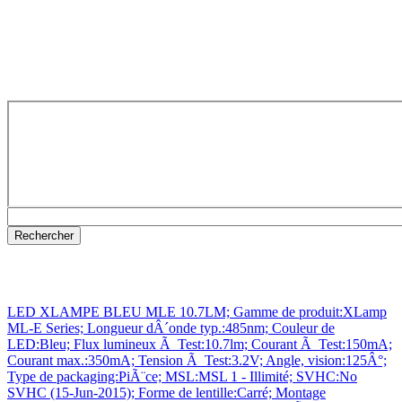
LED XLAMPE BLEU MLE 10.7LM; Gamme de produit:XLamp
ML-E Series; Longueur dÂ´onde typ.:485nm; Couleur de
LED:Bleu; Flux lumineux Ã Test:10.7lm; Courant Ã Test:150mA;
Courant max.:350mA; Tension Ã Test:3.2V; Angle, vision:125Â°;
Type de packaging:PiÃ¨ce; MSL:MSL 1 - Illimité; SVHC:No
SVHC (15-Jun-2015); Forme de lentille:Carré; Montage