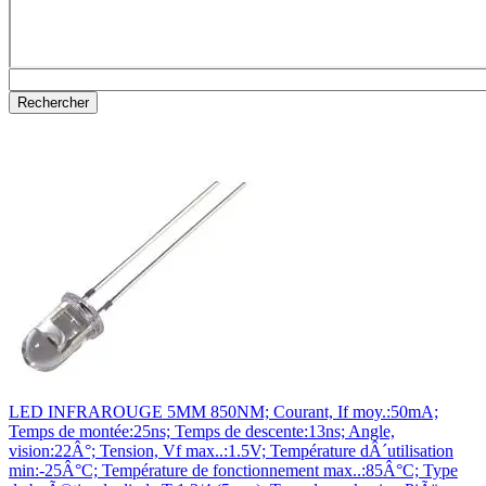
LED INFRAROUGE 5MM 850NM; Courant, If moy.:50mA;
Temps de montée:25ns; Temps de descente:13ns; Angle,
vision:22Â°; Tension, Vf max..:1.5V; Température dÂ´utilisation
min:-25Â°C; Température de fonctionnement max..:85Â°C; Type