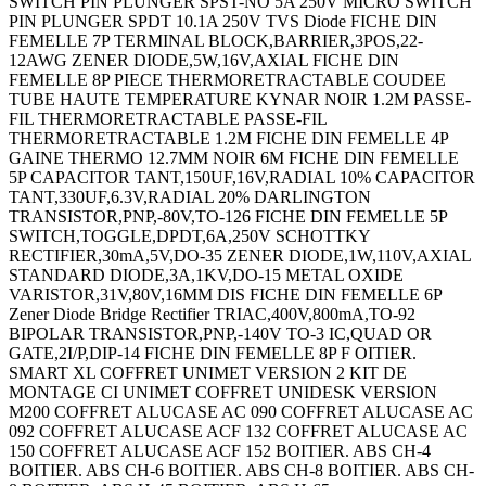
SWITCH PIN PLUNGER SPST-NO 5A 250V MICRO SWITCH
PIN PLUNGER SPDT 10.1A 250V TVS Diode FICHE DIN
FEMELLE 7P TERMINAL BLOCK,BARRIER,3POS,22-
12AWG ZENER DIODE,5W,16V,AXIAL FICHE DIN
FEMELLE 8P PIECE THERMORETRACTABLE COUDEE
TUBE HAUTE TEMPERATURE KYNAR NOIR 1.2M PASSE-
FIL THERMORETRACTABLE PASSE-FIL
THERMORETRACTABLE 1.2M FICHE DIN FEMELLE 4P
GAINE THERMO 12.7MM NOIR 6M FICHE DIN FEMELLE
5P CAPACITOR TANT,150UF,16V,RADIAL 10% CAPACITOR
TANT,330UF,6.3V,RADIAL 20% DARLINGTON
TRANSISTOR,PNP,-80V,TO-126 FICHE DIN FEMELLE 5P
SWITCH,TOGGLE,DPDT,6A,250V SCHOTTKY
RECTIFIER,30mA,5V,DO-35 ZENER DIODE,1W,110V,AXIAL
STANDARD DIODE,3A,1KV,DO-15 METAL OXIDE
VARISTOR,31V,80V,16MM DIS FICHE DIN FEMELLE 6P
Zener Diode Bridge Rectifier TRIAC,400V,800mA,TO-92
BIPOLAR TRANSISTOR,PNP,-140V TO-3 IC,QUAD OR
GATE,2I/P,DIP-14 FICHE DIN FEMELLE 8P F OITIER.
SMART XL COFFRET UNIMET VERSION 2 KIT DE
MONTAGE CI UNIMET COFFRET UNIDESK VERSION
M200 COFFRET ALUCASE AC 090 COFFRET ALUCASE AC
092 COFFRET ALUCASE ACF 132 COFFRET ALUCASE AC
150 COFFRET ALUCASE ACF 152 BOITIER. ABS CH-4
BOITIER. ABS CH-6 BOITIER. ABS CH-8 BOITIER. ABS CH-