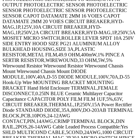
OUTPUT PHOTOELECTRIC SENSOR PHOTOELECTRIC
SENSOR PHOTOELECTRIC SENSOR PHOTOELECTRIC
SENSOR CAPOT DATAMATE 2MM 16 VOIES CAPOT
DATAMATE 2MM 20 VOIES CIRCUIT BREAKER,HYD-
MAG,1P,125V,10A CIRCUIT BREAKER,HYD-
MAG,1P,250V,2A CIRCUIT BREAKER,HYD-MAG,1P,250V,5A
MOSFET MICRO SWITCH,ROLLER LEVER SPDT 10A 250V
SIDE ENTRY HOOD SIZE PG21 ALUMINIUM ALLOY
BULKHEAD HOUSING,SIZE 3A,PLASTIC
RESISTOR,METAL FILM,49.9 OHM,400mW,1% PINCE A
SERTIR RESISTOR,WIREWOUND,33 OHM,5W,5%
Wirewound Resistor Wirewound Resistor Wirewound Chassis
Mount Wirewound Chassis Mount DIODE
MODULE,100V,40A,D-55 DIODE MODULE,100V,70A,D-55
Hook-Up Wire MOUNTING BRACKET MOUNTING
BRACKET Hand Held Enclosure TERMINAL,FEMALE
DISCONNECT,0.25IN BLUE Ceramic Multilayer Capacitor
Capacitance CAPACITOR POLY FILM FILM 1UF,5%,63V,
CIRCUIT BREAKER,THERMAL,1P,250V,15A Power Rectifier
Diode STANDARD DIODE,35A,800V,DO-203AB TERMINAL
BLOCK,PCB,10POS,24-12AWG
CONTACT,PIN,14AWG,CRIMP TERMINAL BLOCK,DIN
RAIL,2POS,26-14AWG Cable Leaded Process Compatible:Yes
SHLD MULTICOND CABLE,5COND,24AWG,1000 CIRCUIT
BREAKER,THERMAL MAG,2P,20A MICRO SWITCH,HINGE