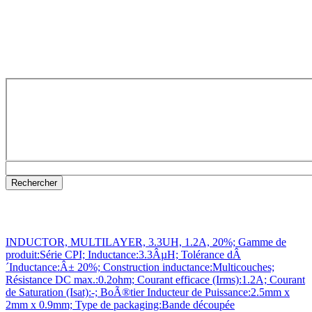
INDUCTOR, MULTILAYER, 3.3UH, 1.2A, 20%; Gamme de
produit:Série CPI; Inductance:3.3ÂµH; Tolérance dÂ
´Inductance:Â± 20%; Construction inductance:Multicouches;
Résistance DC max.:0.2ohm; Courant efficace (Irms):1.2A; Courant
de Saturation (Isat):-; BoÃ®tier Inducteur de Puissance:2.5mm x
2mm x 0.9mm; Type de packaging:Bande découpée