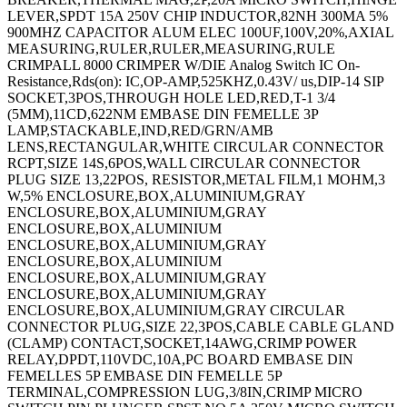
LEVER,SPDT 15A 250V CHIP INDUCTOR,82NH 300MA 5%
900MHZ CAPACITOR ALUM ELEC 100UF,100V,20%,AXIAL
MEASURING,RULER,RULER,MEASURING,RULE
CRIMPALL 8000 CRIMPER W/DIE Analog Switch IC On-
Resistance,Rds(on): IC,OP-AMP,525KHZ,0.43V/ us,DIP-14 SIP
SOCKET,3POS,THROUGH HOLE LED,RED,T-1 3/4
(5MM),11CD,622NM EMBASE DIN FEMELLE 3P
LAMP,STACKABLE,IND,RED/GRN/AMB
LENS,RECTANGULAR,WHITE CIRCULAR CONNECTOR
RCPT,SIZE 14S,6POS,WALL CIRCULAR CONNECTOR
PLUG SIZE 13,22POS, RESISTOR,METAL FILM,1 MOHM,3
W,5% ENCLOSURE,BOX,ALUMINIUM,GRAY
ENCLOSURE,BOX,ALUMINIUM,GRAY
ENCLOSURE,BOX,ALUMINIUM
ENCLOSURE,BOX,ALUMINIUM,GRAY
ENCLOSURE,BOX,ALUMINIUM
ENCLOSURE,BOX,ALUMINIUM,GRAY
ENCLOSURE,BOX,ALUMINIUM,GRAY
ENCLOSURE,BOX,ALUMINIUM,GRAY CIRCULAR
CONNECTOR PLUG,SIZE 22,3POS,CABLE CABLE GLAND
(CLAMP) CONTACT,SOCKET,14AWG,CRIMP POWER
RELAY,DPDT,110VDC,10A,PC BOARD EMBASE DIN
FEMELLES 5P EMBASE DIN FEMELLE 5P
TERMINAL,COMPRESSION LUG,3/8IN,CRIMP MICRO