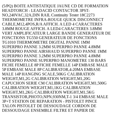
(5/PQ) BOITE ANTISTATIQUE JAUNE CD DE FORMATION
HEADTORCH - LEADACID CONTACTOR 3PST-
NO,240VAC,32A,DIN RAIL Continuity Tester 18C2273
THERMOMETRE INFRA-ROUGE QUICK DISCONNECT
CABLE,M12,4POS,R/A AFFICH. A LED 4 CARACTERES
3.8MM ROUGE AFFICH. A LED4 CARACTERES 3.8MM
VERT AMPLIFICATEUR LARGE BANDE GENERATEUR DE
FONCTIONS TG550 GENERATEUR DE FONCTIONS
TG1010 THERMOMETRE DIGITAL PANNE 1MM
SUPERPRO PANNE 3.2MM SUPERPRO PANNE 4.8MM
SUPERPRO PANNE AIRSHAUD SUPERPRO PANNE 1MM
SUPERPRO PANNE 3.2MM SUPERPRO PANNE 4.8MM
SUPERPRO PANNE SUPERPRO MANOMETRE 130 BARS
FICHE FEMELLE 8P FICHE FEMELLE 14P EMBASE MALE
5P EMBASE MALE 8P CALIBRATOR,4-20MA EMBASE
MALE 14P HANGING SCALE,50KG CALIBRATION
WEIGHT,M1,2G CALIBRATION WEIGHT,M1,20G
CAPUCHON SERIE CM CALIBRATION WEIGHT,M1,500G
CALIBRATION WEIGHT,M1,1KG CALIBRATION
WEIGHT,M1,2KG CALIBRATION WEIGHT,M1,5KG
TRANSISTOR,PHOTO,NPN,930NM,T-1 3/4 EMBASE MALE
3P+T STATION DE REPARATION - PISTOLET PINCE
TALON PISTOLET DE DESSOUDAGE CORDON DE
DESSOUDAGE ENSEMBLE FILTRE ET PAPIER DE