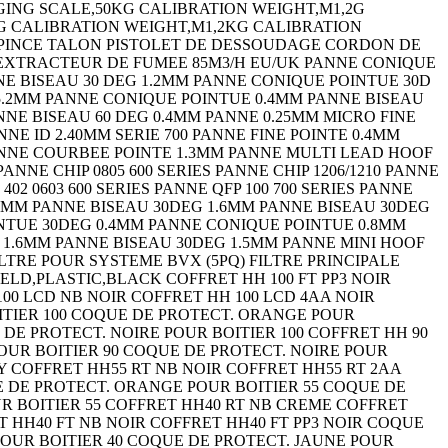
GING SCALE,50KG CALIBRATION WEIGHT,M1,2G
G CALIBRATION WEIGHT,M1,2KG CALIBRATION
T PINCE TALON PISTOLET DE DESSOUDAGE CORDON DE
 EXTRACTEUR DE FUMEE 85M3/H EU/UK PANNE CONIQUE
NE BISEAU 30 DEG 1.2MM PANNE CONIQUE POINTUE 30D
 5.2MM PANNE CONIQUE POINTUE 0.4MM PANNE BISEAU
NNE BISEAU 60 DEG 0.4MM PANNE 0.25MM MICRO FINE
ANNE ID 2.40MM SERIE 700 PANNE FINE POINTE 0.4MM
NNE COURBEE POINTE 1.3MM PANNE MULTI LEAD HOOF
E CHIP 0805 600 SERIES PANNE CHIP 1206/1210 PANNE
 402 0603 600 SERIES PANNE QFP 100 700 SERIES PANNE
4MM PANNE BISEAU 30DEG 1.6MM PANNE BISEAU 30DEG
INTUE 30DEG 0.4MM PANNE CONIQUE POINTUE 0.8MM
 1.6MM PANNE BISEAU 30DEG 1.5MM PANNE MINI HOOF
LTRE POUR SYSTEME BVX (5PQ) FILTRE PRINCIPALE
D,PLASTIC,BLACK COFFRET HH 100 FT PP3 NOIR
00 LCD NB NOIR COFFRET HH 100 LCD 4AA NOIR
OITIER 100 COQUE DE PROTECT. ORANGE POUR
DE PROTECT. NOIRE POUR BOITIER 100 COFFRET HH 90
OUR BOITIER 90 COQUE DE PROTECT. NOIRE POUR
GY COFFRET HH55 RT NB NOIR COFFRET HH55 RT 2AA
E DE PROTECT. ORANGE POUR BOITIER 55 COQUE DE
UR BOITIER 55 COFFRET HH40 RT NB CREME COFFRET
T HH40 FT NB NOIR COFFRET HH40 FT PP3 NOIR COQUE
POUR BOITIER 40 COQUE DE PROTECT. JAUNE POUR