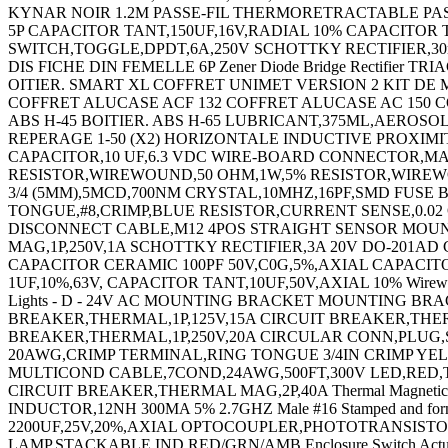
KYNAR NOIR 1.2M PASSE-FIL THERMORETRACTABLE PAS
5P CAPACITOR TANT,150UF,16V,RADIAL 10% CAPACITOR T
SWITCH,TOGGLE,DPDT,6A,250V SCHOTTKY RECTIFIER,30
DIS FICHE DIN FEMELLE 6P Zener Diode Bridge Rectifier 
OITIER. SMART XL COFFRET UNIMET VERSION 2 KIT DE
COFFRET ALUCASE ACF 132 COFFRET ALUCASE AC 150 COFF
ABS H-45 BOITIER. ABS H-65 LUBRICANT,375ML,AEROSO
REPERAGE 1-50 (X2) HORIZONTALE INDUCTIVE PROXIMITY 
CAPACITOR,10 UF,6.3 VDC WIRE-BOARD CONNECTOR,MA
RESISTOR,WIREWOUND,50 OHM,1W,5% RESISTOR,WIREWOU
3/4 (5MM),5MCD,700NM CRYSTAL,10MHZ,16PF,SMD FUSE
TONGUE,#8,CRIMP,BLUE RESISTOR,CURRENT SENSE,0.0
DISCONNECT CABLE,M12 4POS STRAIGHT SENSOR MOUN
MAG,1P,250V,1A SCHOTTKY RECTIFIER,3A 20V DO-201AD C