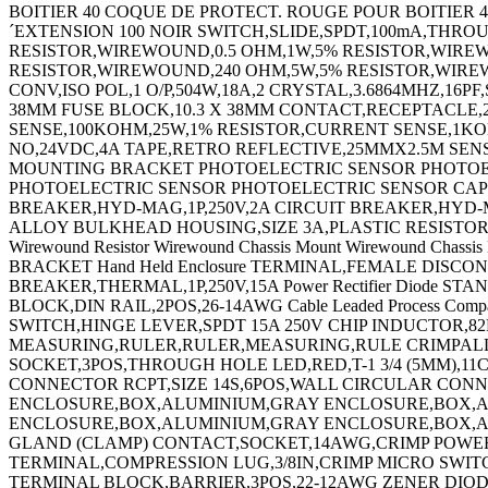
BOITIER 40 COQUE DE PROTECT. ROUGE POUR BOITIER 4
´EXTENSION 100 NOIR SWITCH,SLIDE,SPDT,100mA,THR
RESISTOR,WIREWOUND,0.5 OHM,1W,5% RESISTOR,WIRE
RESISTOR,WIREWOUND,240 OHM,5W,5% RESISTOR,WIREWO
CONV,ISO POL,1 O/P,504W,18A,2 CRYSTAL,3.6864MHZ,16
38MM FUSE BLOCK,10.3 X 38MM CONTACT,RECEPTACLE,
SENSE,100KOHM,25W,1% RESISTOR,CURRENT SENSE,1KOH
NO,24VDC,4A TAPE,RETRO REFLECTIVE,25MMX2.5M S
MOUNTING BRACKET PHOTOELECTRIC SENSOR PHOTOEL
PHOTOELECTRIC SENSOR PHOTOELECTRIC SENSOR CAPOT
BREAKER,HYD-MAG,1P,250V,2A CIRCUIT BREAKER,HYD-M
ALLOY BULKHEAD HOUSING,SIZE 3A,PLASTIC RESISTOR,M
Wirewound Resistor Wirewound Chassis Mount Wirewound 
BRACKET Hand Held Enclosure TERMINAL,FEMALE DISCONNECT
BREAKER,THERMAL,1P,250V,15A Power Rectifier Diode 
BLOCK,DIN RAIL,2POS,26-14AWG Cable Leaded Process 
SWITCH,HINGE LEVER,SPDT 15A 250V CHIP INDUCTOR,82
MEASURING,RULER,RULER,MEASURING,RULE CRIMPALL 8000 CR
SOCKET,3POS,THROUGH HOLE LED,RED,T-1 3/4 (5MM),
CONNECTOR RCPT,SIZE 14S,6POS,WALL CIRCULAR CONN
ENCLOSURE,BOX,ALUMINIUM,GRAY ENCLOSURE,BOX,
ENCLOSURE,BOX,ALUMINIUM,GRAY ENCLOSURE,BOX,AL
GLAND (CLAMP) CONTACT,SOCKET,14AWG,CRIMP POWER 
TERMINAL,COMPRESSION LUG,3/8IN,CRIMP MICRO SWITCH
TERMINAL BLOCK,BARRIER,3POS,22-12AWG ZENER DIO