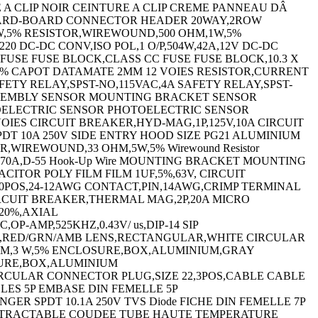
E A CLIP NOIR CEINTURE A CLIP CREME PANNEAU DÂ
 BOARD-BOARD CONNECTOR HEADER 20WAY,2ROW
,5% RESISTOR,WIREWOUND,500 OHM,1W,5%
 DC-DC CONV,ISO POL,1 O/P,504W,42A,12V DC-DC
C FUSE FUSE BLOCK,CLASS CC FUSE FUSE BLOCK,10.3 X
,1% CAPOT DATAMATE 2MM 12 VOIES RESISTOR,CURRENT
ETY RELAY,SPST-NO,115VAC,4A SAFETY RELAY,SPST-
SSEMBLY SENSOR MOUNTING BRACKET SENSOR
ELECTRIC SENSOR PHOTOELECTRIC SENSOR
ES CIRCUIT BREAKER,HYD-MAG,1P,125V,10A CIRCUIT
DT 10A 250V SIDE ENTRY HOOD SIZE PG21 ALUMINIUM
,WIREWOUND,33 OHM,5W,5% Wirewound Resistor
100V,70A,D-55 Hook-Up Wire MOUNTING BRACKET MOUNTING
APACITOR POLY FILM FILM 1UF,5%,63V, CIRCUIT
B,10POS,24-12AWG CONTACT,PIN,14AWG,CRIMP TERMINAL
 CIRCUIT BREAKER,THERMAL MAG,2P,20A MICRO
,20%,AXIAL
OP-AMP,525KHZ,0.43V/ us,DIP-14 SIP
IND,RED/GRN/AMB LENS,RECTANGULAR,WHITE CIRCULAR
OHM,3 W,5% ENCLOSURE,BOX,ALUMINIUM,GRAY
URE,BOX,ALUMINIUM
CULAR CONNECTOR PLUG,SIZE 22,3POS,CABLE CABLE
ES 5P EMBASE DIN FEMELLE 5P
ER SPDT 10.1A 250V TVS Diode FICHE DIN FEMELLE 7P
ORETRACTABLE COUDEE TUBE HAUTE TEMPERATURE