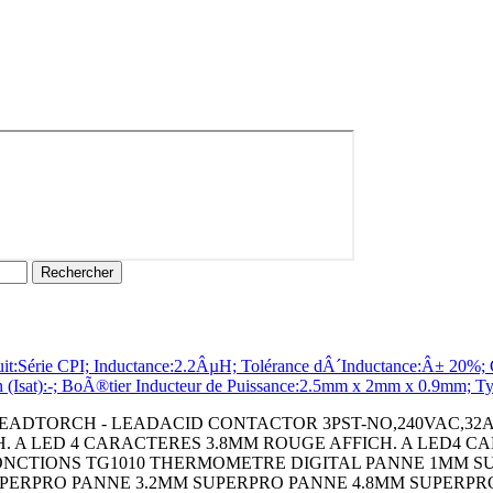
ie CPI; Inductance:2.2ÂµH; Tolérance dÂ´Inductance:Â± 20%; Con
on (Isat):-; BoÃ®tier Inducteur de Puissance:2.5mm x 2mm x 0.9mm; 
ADTORCH - LEADACID CONTACTOR 3PST-NO,240VAC,32A,DIN
H. A LED 4 CARACTERES 3.8MM ROUGE AFFICH. A LED4 
NCTIONS TG1010 THERMOMETRE DIGITAL PANNE 1MM SU
PERPRO PANNE 3.2MM SUPERPRO PANNE 4.8MM SUPERPR