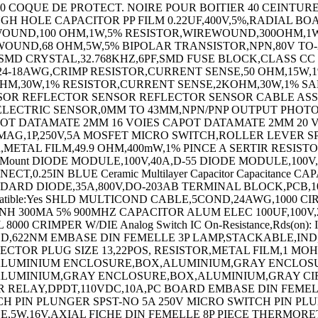
0 COQUE DE PROTECT. NOIRE POUR BOITIER 40 CEINTUR
OUGH HOLE CAPACITOR PP FILM 0.22UF,400V,5%,RADIAL
WOUND,100 OHM,1W,5% RESISTOR,WIREWOUND,300OHM,1W
UND,68 OHM,5W,5% BIPOLAR TRANSISTOR,NPN,80V TO-220
PF,SMD CRYSTAL,32.768KHZ,6PF,SMD FUSE BLOCK,CLASS C
24-18AWG,CRIMP RESISTOR,CURRENT SENSE,50 OHM,15W
M,30W,1% RESISTOR,CURRENT SENSE,2KOHM,30W,1% SAF
ENSOR REFLECTOR SENSOR REFLECTOR SENSOR CABLE A
ECTRIC SENSOR,0MM TO 43MM,NPN/PNP OUTPUT PHOTO
 DATAMATE 2MM 16 VOIES CAPOT DATAMATE 2MM 20 VOI
AG,1P,250V,5A MOSFET MICRO SWITCH,ROLLER LEVER SP
ETAL FILM,49.9 OHM,400mW,1% PINCE A SERTIR RESISTOR
Chassis Mount DIODE MODULE,100V,40A,D-55 DIODE MODULE,
,0.25IN BLUE Ceramic Multilayer Capacitor Capacitance C
STANDARD DIODE,35A,800V,DO-203AB TERMINAL BLOCK,PC
Compatible:Yes SHLD MULTICOND CABLE,5COND,24AWG,1000
NH 300MA 5% 900MHZ CAPACITOR ALUM ELEC 100UF,100V
IMPER W/DIE Analog Switch IC On-Resistance,Rds(on): IC,
11CD,622NM EMBASE DIN FEMELLE 3P LAMP,STACKABLE,
ECTOR PLUG SIZE 13,22POS, RESISTOR,METAL FILM,1 M
ALUMINIUM ENCLOSURE,BOX,ALUMINIUM,GRAY ENCLOS
UMINIUM,GRAY ENCLOSURE,BOX,ALUMINIUM,GRAY CIR
RELAY,DPDT,110VDC,10A,PC BOARD EMBASE DIN FEMELL
 PIN PLUNGER SPST-NO 5A 250V MICRO SWITCH PIN PLUNG
DE,5W,16V,AXIAL FICHE DIN FEMELLE 8P PIECE THERM