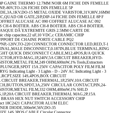
P GAINE THERMO 12.7MM NOIR 6M FICHE DIN FEMELLE
,-80V,TO-126 FICHE DIN FEMELLE 5P
DE,3A,1KV,DO-15 METAL OXIDE VARISTOR,31V,80V,16MM
 IC,QUAD OR GATE,2I/P,DIP-14 FICHE DIN FEMELLE 8P F
OFFRET ALUCASE AC 090 COFFRET ALUCASE AC 092
H-6 BOITIER. ABS CH-8 BOITIER. ABS CH-8 BOITIER.
FLASQUE DÂ´EXTREMITE GRIS 2.5MM CARTE DE
ip capacitor,22 uF,10 VDC,c CERAMIC CHIP
UPPORT DE CHAINE PORTE CABLE PQ2
PNP,-120V,TO-220 CONNECTOR CONNECTOR LED,RED,T-1
MINAL,MALE DISCONNECT,0.187IN,BLUE TERMINAL,RING
IGHT QUICK DISCONNECT CABLE,M12,4POS,R/A QUICK
CTOR,HYD-MAG,1P,240V,5A CIRCUIT BREAKER,HYD-
,#8,CRIMP,RED TERMINAL,RING TONGUE,#10,CRIMP YELLOW TERMINAL,SPADE/FORK,#8,CRIMP,BLUE TERMINAL,CLOSED END SPLICE,RED TERMINAL,RING TONGUE,#6,CRIMP,BLUE TERMINAL,RING TONGUE,#10,CRIMP YELLOW TERMINAL,RING TONGUE,#6,CRIMP,RED TERMINAL,RING TONGUE 1/4IN CRIMP YELLOW TERMINAL,RING TONGUE,#2,CRIMP TERMINAL,SPADE/FORK,#4,CRIMP TERMINAL,RING TONGUE,#6,CRIMP,BLUE TERMINAL,RING TONGUE,#6,CRIMP,RED SWITCH,ROCKER,DPST,10A,250V,ORANGE CONTACT,SOCKET,30-26AWG,CRIMP CIRCULAR CONNECTOR,PLUG,7POS,CABLE RESISTOR,METAL FILM,3.32KOHM,600mW,1% RESISTOR,METAL FILM,51.1 OHM,600mW,1% RESISTOR,METAL FILM,75KOHM,600mW,1% RESISTOR,METAL FILM,7.5KOHM,600mW,1% Analog/Digital Converter IC Number of Bi IC,OP-AMP,2MHZ,15V/Âµs,SOIC-8 IC,AUDIO PWR AMP,CLASS AB 700mW MSOP-8 ENCLOSURE,WALL MOUNT POLYCARBONATE GRAY N CHANNEL MOSFET,400V,3A TO-205AF ENCLOSURES,ACCESSORIES TERMINAL,FEMALE DISCONNECT,0.187IN BLUE TACHOMETER CIRCULAR CONNECTOR PLUG SIZE 11,13POS,CABLE SWITCH,ROCKER,DPST,10A,250V,BLACK IR EMITTER,940NM,T-1 3/4,THROUGH HOLE TERMINAL BLOCK JUMPER,10WAY RESISTOR,METAL FILM,9.09KOHM,250mW,1% STRAIGHT KEY POWER RELAY,4PDT,24VDC,6A,PLUG IN KEYCAP ENCLOSURE MULTIPURPOSE POLYCARBONATE RED MICRO SW,SPRING PLUNGER,SPDT,25A 250V WIRE-BOARD CONNECTOR RECEPTACLE,7POS,2.54MM CONTACT,PIN,30-26AWG,CRIMP CIRCULAR CONTACT,PIN,18-14AWG,CRIMP CIRCULAR CONN,RCPT,SIZE 20,17POS,BOX CIRCULAR CONNECTOR PLUG SIZE 14S,5POS,CABLE CIRCULAR CONNECTOR PLUG SIZE 14S,3POS,CABLE CIRCULAR CONNECTOR PLUG,SIZE 16,3POS,CABLE CIRCULAR CONN,RCPT,SIZE 12,10POS,BOX CIRCULAR CONN,RCPT,SIZE 12,3POS,BOX CIRCULAR CONN,PLUG,SIZE 16,8POS,BOX CIRCULAR CONN,RCPT,SIZE 16,8POS,BOX CIRCULAR CONN,RCPT,SIZE 18,32POS,BOX CIRCULAR CONNECTOR PLUG,SIZE 12,3POS,CABLE CIRCULAR CONNECTOR PLUG,SIZE 16,8POS,CABLE CIRCULAR CONNECTOR PLUG,SIZE 16,8POS,CABLE CIRCULAR CONN,RCPT,SIZE 10,6POS,BOX CIRCULAR CONN,RCPT,SIZE 16,26POS,BOX CIRCULAR CONN,RCPT,SIZE 16,26POS,BOX CIRCULAR CONN,RCPT,SIZE 18,32POS,BOX CIRCULAR CONN,RCPT,SIZE 20,41POS,BOX CIRCULAR CONNECTOR,PLUG,12-10P,CABLE CIRCULAR CONNECTOR PLUG,SIZE 12,3POS,CABLE CIRCULAR CONNECTOR PLUG SIZE 16,26POS,CABLE CIRC stor STRAIN RELIEF,14WAY CIRCUIT BREAKER,THERMAL,1P,250V,5A SPXO,10MHZ,SMD CRYSTAL,18.432MHZ,20PF,SMD CRYSTAL,12MHZ,16PF,SMD RF/COAXIAL ADAPTER,N JACK-7/16 DIN PLUG FUSE BLOCK,CLASS CC FUSE FUSE HOLDER Switch Knob Alphanumeric LED Display Panel FERRITE BEAD,0.2OHM,300mA,0805 FERRITE CORE,CYLINDRICAL Thick Film Resistor Series:MP900 RESISTOR,CURRENT SENSE,5KOHM,25W,1% LOOP POWERED METER SAFETY RELAY,2NO,24VDC,6A QUICK DISCONNECT CABLE,M12,4POS,R/A PHOTOELECTRIC SENSOR PHOTOELECTRIC SENSOR SCREENCLENS Photoelectric Sensor KIT DE NETTOYAGE PHOTOELECTRIC SENSOR POWER RELAY,SPDT,12VDC,10A,PC BOARD CHIFFONS DE NETTOYAGE SWITCH,SAFETY INTERLOCK,2NC/1NO,10A SENSOR MOUNTING BRACKET PHOTOELECTRIC SENSOR PHOTOELECTRIC SENSOR PHOTOELECTRIC SENSOR PHOTOELECTRIC SENSOR PHOTOELECTRIC SENSOR PHOTOELECTRIC SENSOR PHOTOELECTRIC SENSOR PHOTOELECTRIC SENSOR PHOTOELECTRIC SENSOR PHOTOELECTRIC SENSOR PHOTOELECTRIC SENSOR PHOTOELECTRIC SENSOR PHOTOELECTRIC SENSOR PHOTOELECTRIC SENSOR PHOTOELECTRIC SENSOR PHOTOELECTRIC SENSOR PHOTOELECTRIC SENSOR PHOTOELECTRIC SENSOR CAPACITANCE:18000PF CAPACITOR PP FILM 0.047UF,400V,5%,RADIAL CAPACITOR CERAMIC 1500PF,50V,X7R,10%,0402 CAPACITOR CERAMIC 47PF 50V,C0G,5%,0402 CAPACITOR CERAMIC,680PF,50V,X7R,10%,0402 CIRCUIT BREAKER,HYD-MAG,1P,125V,10A CIRCUIT BREAKER,HYD-MAG,1P,250V,2A CIRCUIT BREAKER,HYD-MAG,1P,250V,10A SHLD MULTIPR CABLE 10PR 100FT 300V CHR TRIMMER,POTENTIOMETER,5KOHM 12TURN THRU HOLE TRIMMER,POT 10KOHM 22TURN Panel Cermet Potentiometer Resistance Toleranc CIRCUIT BREAKER,HYD-MAG,1P,240V,20A CIRCUIT BREAKER,HYD-MAG,1P,240V,5A UNSHLD SOOW CORD 2COND 12AWG 250FT 600V TRIMMER,POTENTIOMETER,5KOHM 25TURN THRU HOLE TRIMMER,POTENTIOMETER,100KOHM 12TURN THRU HOLE TRIMMER,POTENTIOMETER,100 OHM 12TURN THRU HOLE TRIMMER,POTENTIOMETER,500 OHM 12TURN THRU HOLE POT,COND PLASTIC,5MOHM,20%,2W PLUG DUST CAP Proximity Sensor Proximity Sensor Input LIMIT SWITCH CONNECTEUR BORD DE CARTE 20 VOIES CONNECTEUR DIP 20V CONNECTEUR DIP 34V CONNECTEUR DIP 64V HE10 FEMELLE 14V ST FIBER OPTIC CONNECTOR 62.5/125?M MULTIMODE MODULAR BATTERY CONTACT,2 WAY,3A Lamps,Indicator Leaded Process Compatib TERMINAL,RING TONGUE,1/2IN,CRIMP TERMINAL,RING TONGUE,#10,CRIMP FERRITE CORE,CYLINDRICAL,220 OHM/100MHZ,300MHZ CONDENSATEUR SERIES:101 Hook-Up Wire Number of Conductors:1 ENCLOSURES,ACCESSORIES ENCLOSURE,JUNCTION BOX,STEEL,GRAY HOLE SEAL,STEEL,22MM HOLE SEAL,STAINLESS STEEL,27MM ENCLOSURE,WALL MOUNT,STEEL,GRAY EMBASE SIL 18V STAINLESS STEEL MOUNTING BRACKET KIT EMBASE SIL 8V EMBASE SIL 14V Wirewound Resistor Thick Film Resistor Series:HD Thick Film Resistor Series:HD Wirewound Resistor Series:PV Wirewound Resistor Wirewound Resistor Series:200 CAT5E RJ45 MODULAR JACK,8POS,1 PORT EMBASE MALE SUB-D COUDEE PLAST. 9 V EMBASE FEM. SUB-D COUDEE PLAST. 9 V EMBASE FEM. SUB-D COUDEE PLAST. 25 V DIODE MODULE,600V,70A,D-55 IC,PRECISION COMP,DUAL,1.3 uS,SOIC-8 LAMP,INCANDESCENT,BI PIN,12V TERMINAL,WIDE ROLL EYELET,0.07IN,THD TERMINAL,RING TONGUE,#8,CRIMP NATURAL LAMP,STACKABLE,INDICATOR,RED Indicating Light - 1 Light - D - 24V AC/ Indicating Light - 2 Lights - P - 24V AC LAMP STACKABLE IN