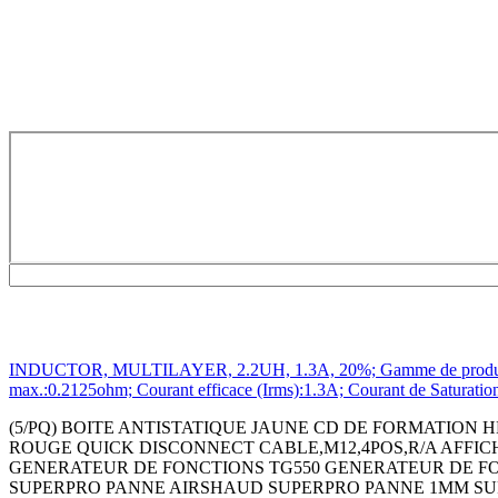
INDUCTOR, MULTILAYER, 2.2UH, 1.3A, 20%; Gamme de produit:Sér
max.:0.2125ohm; Courant efficace (Irms):1.3A; Courant de Saturati
(5/PQ) BOITE ANTISTATIQUE JAUNE CD DE FORMATION HE
ROUGE QUICK DISCONNECT CABLE,M12,4POS,R/A AFFIC
GENERATEUR DE FONCTIONS TG550 GENERATEUR DE FO
SUPERPRO PANNE AIRSHAUD SUPERPRO PANNE 1MM SU