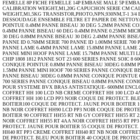
FEMELLE 8P FICHE FEMELLE 14P EMBASE MALE 5P EMB
CALIBRATION WEIGHT,M1,20G CAPUCHON SERIE CM CAL
WEIGHT,M1,5KG TRANSISTOR,PHOTO,NPN,930NM,T-1 3/4
DESSOUDAGE ENSEMBLE FILTRE ET PAPIER DE NETTOY
POINTUE 0.4MM PANNE BISEAU 30 DEG 5.2MM PANNE CO
0.4MM PANNE BISEAU 60 DEG 0.4MM PANNE 0.25MM MI
30 DEG 0.8MM PANNE BISEAU 30 DEG 2.4MM PANNE BIS
PANNE ID 0.76MM SERIE 700 PANNE ID 1.00MM SERIE 700 
PANNE LAME 6.4MM PANNE LAME 15.8MM PANNE LAME 
PANNE MINI HOOF PANNE LAME 15.7MM PANNE MULTI LEA
CHIP 1808 1812 PANNE SOT 23 600 SERIES PANNE SOIC 8 6
CONIQUE POINTUE 0.8MM PANNE BISEAU 30DEG 0.8MM 
1.5MM PANNE MINI HOOF 700 SERIES PANNE CONIQUE 
PANNE BISEAU 30DEG 0.8MM PANNE CONIQUE POINTUE 
700 SERIES PANNE CONIQUE BISEAU 0.8MM PANNE CONI
POUR SYSTEME BVX BRAS ANTISTATIQUE- 600MM ENCL
COFFRET HH 100 LCD NB CREME COFFRET HH 100 LCD 4
COFFRET HH 100 LCD PP3 NOIR COQUE DE PROTECT. BL
BOITIER100 COQUE DE PROTECT. JAUNE POUR BOITIER 1
NB NOIR COFFRET HH90 LCD PP3 NOIR COQUE DE PROTE
BOITIER 90 COFFRET HH55 RT NB GY COFFRET HH55 RT 
NOIR COFFRET HH55 RT 4AA NOIR COFFRET HH55 RT PP
PROTECT. JAUNE POUR BOITIER 55 COQUE DE PROTECT.
HH40 RT PP3 CREME COFFRET HH40 RT NB NOIR COFFRET
DE PROTECT. BLEU POUR BOITIER 40 COQUE DE PROTEC