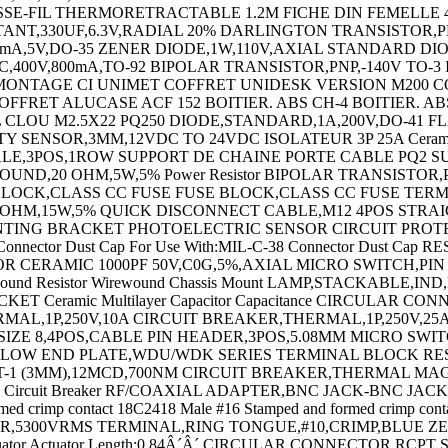
SE-FIL THERMORETRACTABLE 1.2M FICHE DIN FEMELLE 4
ANT,330UF,6.3V,RADIAL 20% DARLINGTON TRANSISTOR,PNP
mA,5V,DO-35 ZENER DIODE,1W,110V,AXIAL STANDARD DIO
TRIAC,400V,800mA,TO-92 BIPOLAR TRANSISTOR,PNP,-140V TO-3
 MONTAGE CI UNIMET COFFRET UNIDESK VERSION M200 C
RET ALUCASE ACF 152 BOITIER. ABS CH-4 BOITIER. ABS C
L CLOU M2.5X22 PQ250 DIODE,STANDARD,1A,200V,DO-41 
SENSOR,3MM,12VDC TO 24VDC ISOLATEUR 3P 25A Ceramic ch
LE,3POS,1ROW SUPPORT DE CHAINE PORTE CABLE PQ2 S
ND,20 OHM,5W,5% Power Resistor BIPOLAR TRANSISTOR,
 BLOCK,CLASS CC FUSE FUSE BLOCK,CLASS CC FUSE TER
2 OHM,15W,5% QUICK DISCONNECT CABLE,M12 4POS STRA
TING BRACKET PHOTOELECTRIC SENSOR CIRCUIT PROTE
onnector D
ust Cap For Use With:MIL-C-38 Connector Dust Cap RESISTOR,METAL FILM,249 OHM,600mW,1% Tools,Extractors CAPACITOR CERAMIC 100PF 50V,C0G,5%,AXIAL CAPACITOR CERAMIC 1000PF 50V,C0G,5%,AXIAL MICRO SWITCH,PIN PLUNGER,SPDT 15A 250V CAPACITOR POLY FILM FILM 1UF,10%,63V, CAPACITOR TANT,10UF,50V,AXIAL 10% Wirewound Resistor Wirewound Chassis Mount LAMP,STACKABLE,IND,RYG Indicating Light - 3 Lights - D - 24V AC Indicating Light - 3 Lights - D - 24V AC MOUNTING BRACKET MOUNTING BRACKET Ceramic Multilayer Capacitor Capacitance CIRCULAR CONN,RCPT,SIZE 14S,4POS,BOX CIRCUIT BREAKER,THERMAL,1P,125V,15A CIRCUIT BREAKER,THERMAL,1P,250V,10A CIRCUIT BREAKER,THERMAL,1P,250V,25A CIRCUIT BREAKER,THERMAL,1P,250V,10A CIRCUIT BREAKER,THERMAL,1P,250V,20A CIRCULAR CONN,PLUG,SIZE 8,4POS,CABLE PIN HEADER,3POS,5.08MM MICRO SWITCH,BUTTON,SPDT,3A,250V CIRCULAR CONTACT,PIN,24-20AWG,CRIMP TERMINAL,RING TONGUE 3/4IN CRIMP YELLOW END PLATE,WDU/WDK SERIES TERMINAL BLOCK RESISTOR,METAL FILM,332 OHM,400mW,1% SHLD MULTICOND CABLE,7COND,24AWG,500FT,300V LED,RED,T-1 (3MM),12MCD,700NM CIRCUIT BREAKER,THERMAL MAG,1P,20A CIRCUIT BREAKER,THERMAL MAG,2P,15A CIRCUIT BREAKER,THERMAL MAG,2P,40A Thermal Magnetic Circuit Breaker RF/COAXIAL ADAPTER,BNC JACK-BNC JACK BRASS HEX NUT SWITCH ACCESSORY CHIP INDUCTOR,12NH 300MA 5% 2.7GHZ Male #16 Stamped and formed crimp contact 18C2418 Male #16 Stamped and formed crimp contact 18C2421 CAPACITOR ALUM ELEC 2200UF,25V,20%,AXIAL OPTOCOUPLER,PHOTOTRANSISTOR,5300VRMS TERMINAL,RING TONGUE,#10,CRIMP,BLUE ZENER DIODE,500mW,56V,DO-35 LAMP,STACKABLE,IND,RED/GRN/AMB Enclosure Switch Actuator Actuator Length:0.84Â´Â´ CIRCULAR CONNECTOR RCPT SIZE 14S,3POS,CABLE Circular Connector ENCLOSURE,BOX,ALUMINIUM ENCLOSURE,BOX,PLASTIC,BLACK Metal Connector Backshell LAMP,INDICATOR,INCAND,WHT RESISTOR,CURRENT SENSE,1 OHM,1W,1% IC,OP-AMP,9.4MHZ,35V/ us,DIP-8 CIRCULAR CONNECTOR RCPT,SIZE 12,3POS,CABLE BARE PCB NO HOLES - PLANE SINGLE SIDED TERMINAL,RING TONGUE,#8,CRIMP,YELLOW TVS Diode TVS Diode CARD EDGE CONNECTOR,SOCKET,98POS SOFTWARE BIPOLAR TRANSISTOR,PNP,-160V IC,IF SYSTEM,DIP-16 Crimp Connector Housing CIRCUIT BREAKER,THERMAL,2P,250V,10A DIODE,PHOTO,950NM,65Â°,SIDE LOOKING AVALANCHE DIODE,1A,400V,SOD-57 WIRE-BOARD CONNECTOR RECEPTACLE 11POS,2.54MM WIRE-BOARD CONNECTOR RECEPTACLE 15POS,2.54MM TRANSISTOR,PHOTO,NPN,925NM,T-1 LED,YELLOW,T-1 3/4 (5MM),12MCD,594NM AVALANCHE DIODE,3A,200V,SOD-64 PLUG & SOCKET CONN,PLUG,4POS,5.08MM CIRCULAR CONNECTOR RECEPTACLE 3POS CABLE CIRCULAR CONNECTOR RECEPTACLE 7POS CABLE CIRCULAR CONNECTOR,PLUG,7POS,CABLE CIRCULAR CONNECTOR RECEPTACLE 4POS PANEL CIRCULAR CONNECTOR RECEPTACLE 6POS PANEL CIRCULAR CONNECTOR RECEPTACLE 8POS PANEL CONDENSATEUR 25V 5600UF CAPACITOR POLY FILM FILM 0.1UF 5%,630V CIRCULAR CONNECTOR RCPT,SIZE 10SL,2POS,BOX CIRCULAR CONNECTOR RCPT,SIZE 10SL,3POS,BOX CIRCULAR CONN,RCPT,SIZE 14S,5POS,BOX CIRCULAR CONN,PLUG,SIZE 14,12POS,BOX CIRCULAR CONN,PLUG,SIZE 14,18POS,BOX CIRCULAR CONN,RECEPTACLE,SIZE 8,2POS,CABLE CIRCULAR CONN,RCPT,SIZE 14,18POS,BOX CIRCULAR CONNECTOR PLUG,SIZE 14,5POS,CABLE CIRCULAR CONNECTOR PLUG SIZE 24,61POS,CABLE CIRCULAR CONN,PLUG,SIZE 16,26POS,BOX CIRCULAR CONNECTOR PLUG SIZE 14,12POS,CABLE CIRCULAR CONNECTOR PLUG,SIZE 14,12POS,CABLE TERMINAL,RING,#10 STUD,CRIMP,22-16AWG PROXIMITY SENSOR WIRE-BOARD CONN RECEPTACLE,5POS,2.54MM WIRE-BOARD CONNECTOR,HEADER 3POS,1ROW,3.96MM Pushbutton Switch ZENER DIODE,350mW,3.6V,SOT-23 LED,5MM,RED / GREEN,RADIAL PLUG & SOCKET HOUSING,RECEPTACLE,NYLON Multipole Connector CONNECTOR HOUSING,RECEPTACLE 10POS,2.54MM PLUG & SOCKET CONN,HEADER,16POS,4.2MM MICRO SWITCH,PIN PLUNGER,SPDT 11A 250V LED,WHITE,T-1 (3MM),2.25CD,550NM LED,BLUE,T-1 (3MM),250MCD,466NM ROUND KNOB,6.35MM CAPACITOR CERAMIC 12PF 50V,C0G,5%,080 STRAIN RELIEF COVER KIT,POLYPHENYLENE CAPACITOR CERAMIC 0.022UF 100V,X7R,10% CAPACITOR CERAMIC,0.1UF,50V,X7R,10%,1210 CAPACITOR TANT,220UF,10V,0.065 OHM,0.1,SMD ENCLOSURE,WALL MOUNT,ALUMINIUM ENCLOSURE,WALL MOUNT,ALUMINIUM STATIC PROTECTION PLUG & SOCKET CONN,HEADER,6POS,4.2MM FEMALE SCREW LOCK KIT,#4-40 POWER RELAY,DPDT,115VAC,3A,PLUG IN TERMINAL,RING TONGUE,#6,CRIMP,RED TERMINAL,RING TONGUE,#6,CRIMP,RED TERMINAL,RING TONGUE,#4,CRIMP LAMP,FLUORESCENT,BI-PIN,34W GROUNDING CORD GROUNDING CORD BOARD-BOARD CONN,HEADER,36WAY,1ROW HALL EFFECT MAGNETIC SENSOR CIRCULAR CONN,RCPT,SIZE 14,12POS,BOX Terminal TERMINAL,RING TONGUE,#8,CRIMP,RED TERMINAL,RING TONGUE,#10,CRIMP YELLOW CONTACT,SOCKET,SOLDER TERMINAL,MALE DISCONNECT,0.25IN,BLUE TERMINAL,FEMALE DISCONNECT,0.187IN RED TERMINAL,FEMALE DISCONNECT,0.11IN,RED TERMINAL,FEMALE DISCONNECT,0.187IN RED TERMINAL,RING TONGUE,5/16IN,CRIMP CAPACITOR CERAMIC 0.033UF 100V,X7R,10%,RAD CAPACITOR CERAMIC 220PF,1000V,X5F,10%,RAD TERMINAL,RING TONGUE,#4,CRIMP,RED TERMINAL,RING TONGUE