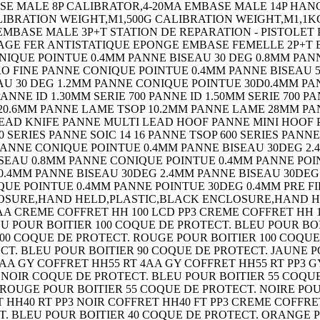
ASE MALE 8P CALIBRATOR,4-20MA EMBASE MALE 14P HAN
IBRATION WEIGHT,M1,500G CALIBRATION WEIGHT,M1,1K
 EMBASE MALE 3P+T STATION DE REPARATION - PISTOLE
AGE FER ANTISTATIQUE EPONGE EMBASE FEMELLE 2P+T
NIQUE POINTUE 0.4MM PANNE BISEAU 30 DEG 0.8MM PAN
CRO FINE PANNE CONIQUE POINTUE 0.4MM PANNE BISEAU
EAU 30 DEG 1.2MM PANNE CONIQUE POINTUE 30D0.4MM PA
PANNE ID 1.30MM SERIE 700 PANNE ID 1.50MM SERIE 700 P
20.6MM PANNE LAME TSOP 10.2MM PANNE LAME 28MM PA
D KNIFE PANNE MULTI LEAD HOOF PANNE MINI HOOF PANN
00 SERIES PANNE SOIC 14 16 PANNE TSOP 600 SERIES PANNE
PANNE CONIQUE POINTUE 0.4MM PANNE BISEAU 30DEG 2.
BISEAU 0.8MM PANNE CONIQUE POINTUE 0.4MM PANNE PO
0.4MM PANNE BISEAU 30DEG 2.4MM PANNE BISEAU 30DEG
QUE POINTUE 0.4MM PANNE POINTUE 30DEG 0.4MM PRE FI
OSURE,HAND HELD,PLASTIC,BLACK ENCLOSURE,HAND HEL
AA CREME COFFRET HH 100 LCD PP3 CREME COFFRET HH 1
EU POUR BOITIER 100 COQUE DE PROTECT. BLEU POUR B
00 COQUE DE PROTECT. ROUGE POUR BOITIER 100 COQUE 
CT. BLEU POUR BOITIER 90 COQUE DE PROTECT. JAUNE P
2AA GY COFFRET HH55 RT 4AA GY COFFRET HH55 RT PP3 
3 NOIR COQUE DE PROTECT. BLEU POUR BOITIER 55 COQU
 ROUGE POUR BOITIER 55 COQUE DE PROTECT. NOIRE PO
 HH40 RT PP3 NOIR COFFRET HH40 FT PP3 CREME COFFRE
T. BLEU POUR BOITIER 40 COQUE DE PROTECT. ORANGE 