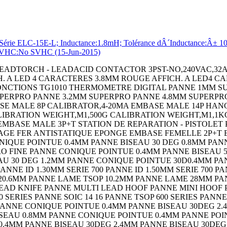
ELC-15E-L; Inductance:1.8mH; Tolérance dÂ´Inductance:Â± 10%; 
e; SVHC:No SVHC (15-Jun-2015)
LCD PP3 NOIR COQUE DE PROTECT. BLEU POUR BOITIER 90 COQUE DE PROTECT. JAUNE POUR BOITIER 90 COQUE DE PROTECT. NOIRE POUR BOITIER 90 COFFRET HH55 RT NB GY COFFRET HH55 RT 2AA GY COFFRET HH55 RT 4AA GY COFFRET HH55 RT PP3 GY COFFRET HH55 RT NB NOIR COFFRET HH55 RT 2AA NOIR COFFRET HH55 RT 4AA NOIR COFFRET HH55 RT PP3 NOIR COQUE DE PROTECT. BLEU POUR BOITIER 55 COQUE DE PROTECT. ORANGE POUR BOITIER 55 COQUE DE PROTECT. JAUNE POUR BOITIER 55 COQUE DE PROTECT. ROUGE POUR BOITIER 55 COQUE DE PROTECT. NOIRE POUR BOITIER 55 COFFRET HH40 RT NB CREME COFFRET HH40 RT PP3 CREME COFFRET HH40 RT NB NOIR COFFRET HH40 RT PP3 NOIR COFFRET HH40 FT PP3 CREME COFFRET HH40 FT NB NOIR COFFRET HH40 FT PP3 NOIR COQUE DE PROTECT. BLEU POUR BOITIER 40 COQUE DE PROTECT. BLEU POUR BOITIER 40 COQUE DE PROTECT. ORANGE POUR BOITIER 40 COQUE DE PROTECT. JAUNE POUR BOITIER 40 COQUE DE PROTECT. ROUGE POUR BOITIER 40 COQUE DE PROTECT. NOIRE POUR BOITIER 40 CEINTURE A CLIP NOIR CEINTURE A CLIP CREME PANNEAU DÂ´EXTENSION 100 NOIR SWITCH,SLIDE,SPDT,100mA,THROUGH HOLE CAPACITOR PP FILM 0.22UF,400V,5%,RADIAL BOARD-BOARD CONNECTOR HEADER 20WAY,2ROW RESISTOR,WIREWOUND,0.5 OHM,1W,5% RESISTOR,WIREWOUND,100 OHM,1W,5% RESISTOR,WIREWOUND,300OHM,1W,5% RESISTOR,WIREWOUND,500 OHM,1W,5% RESISTOR,WIREWOUND,240 OHM,5W,5% RESISTOR,WIREWOUND,68 OHM,5W,5% BIPOLAR TRANSISTOR,NPN,80V TO-220 DC-DC CONV,ISO POL,1 O/P,504W,42A,12V DC-DC CONV,ISO POL,1 O/P,504W,18A,2 CRYSTAL,3.6864MHZ,16PF,SMD CRYSTAL,32.768KHZ,6PF,SMD FUSE BLOCK,CLASS CC FUSE FUSE BLOCK,CLASS CC FUSE FUSE BLOCK,10.3 X 38MM FUSE BLOCK,10.3 X 38MM CONTACT,RECEPTACLE,24-18AWG,CRIMP RESISTOR,CURRENT SENSE,50 OHM,15W,1% CAPOT DATAMATE 2MM 12 VOIES RESISTOR,CURRENT SENSE,100KOHM,25W,1% RESISTOR,CURRENT SENSE,1KOHM,30W,1% RESISTOR,CURRENT SENSE,2KOHM,30W,1% SAFETY RELAY,SPST-NO,115VAC,4A SAFETY RELAY,SPST-NO,24VDC,4A TAPE,RETRO REFLECTIVE,25MMX2.5M SENSOR REFLECTOR SENSOR REFLECTOR SENSOR CABLE ASSEMBLY SENSOR MOUNTING BRACKET SENSOR MOUNTING BRACKET PHOTOELECTRIC SENSOR PHOTOELECTRIC SENSOR,0MM TO 43MM,NPN/PNP OUTPUT PHOTOELECTRIC SENSOR PHOTOELECTRIC SENSOR PHOTOELECTRIC SENSOR PHOTOELECTRIC SENSOR CAPOT DATAMATE 2MM 16 VOIES CAPOT DATAMATE 2MM 20 VOIES CIRCUIT BREAKER,HYD-MAG,1P,125V,10A CIRCUIT BREAKER,HYD-MAG,1P,250V,2A CIRCUIT BREAKER,HYD-MAG,1P,250V,5A MOSFET MICRO SWITCH,ROLLER LEVER SPDT 10A 250V SIDE ENTRY HOOD SIZE PG21 ALUMINIUM ALLOY BULKHEAD HOUSING,SIZE 3A,PLASTIC RESISTOR,METAL FILM,49.9 OHM,400mW,1% PINCE A SERTIR RESISTOR,WIREWOUND,33 OHM,5W,5% Wirewound Resistor Wirewound Resistor Wirewound Chassis Mount Wirewound Chassis Mount DIODE MODULE,100V,40A,D-55 DIODE MODULE,100V,70A,D-55 Hook-Up Wire MOUNTING BRACKET MOUNTING BRACKET Hand Held Enclosure TERMINAL,FEMALE DISCONNECT,0.25IN BLUE Ceramic Multilayer Capacitor Capacitance CAPACITOR POLY FILM FILM 1UF,5%,63V, CIRCUIT BREAKER,THERMAL,1P,250V,15A Power Rectifier Diode STANDARD DIODE,35A,800V,DO-203AB TERMINAL BLOCK,PCB,10POS,24-12AWG CONTACT,PIN,14AWG,CRIMP TERMINAL BLOCK,DIN RAIL,2POS,26-14AWG Cable Leaded Process Compatible:Yes SHLD MULTICOND CABLE,5COND,24AWG,1000 CIRCUIT BREAKER,THERMAL MAG,2P,20A MICRO SWITCH,HINGE LEVER,SPDT 15A 250V CHIP INDUCTOR,82NH 300MA 5% 900MHZ CAPACITOR ALUM ELEC 100UF,100V,20%,AXIAL MEASURING,RULER,RULER,MEASURING,RULE CRIMPALL 8000 CRIMPER W/DIE Analog Switch IC On-Resistance,Rds(on): IC,OP-AMP,525KHZ,0.43V/ us,DIP-