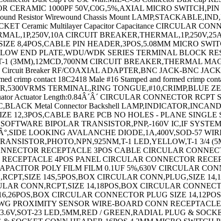
X CIRCULAR CONN,RCPT,SIZE 18,32POS,BOX CIRCULAR CONN,RCPT,SIZE 20,41POS,BOX CIRCULAR CONNECTOR,PLUG,12-10P,CABLE CIRCULAR CONNECTOR PLUG,SIZE 12,3POS,CABLE CIRCULAR CONNECTOR PLUG SIZE 16,26POS,CABLE CIRC stor STRAIN RELIEF,14WAY CIRCUIT BREAKER,THERMAL,1P,250V,5A SPXO,10MHZ,SMD CRYSTAL,18.432MHZ,20PF,SMD CRYSTAL,12MHZ,16PF,SMD RF/COAXIAL ADAPTER,N JACK-7/16 DIN PLUG FUSE BLOCK,CLASS CC FUSE FUSE HOLDER Switch Knob Alphanumeric LED Display Panel FERRITE BEAD,0.2OHM,300mA,0805 FERRITE CORE,CYLINDRICAL Thick Film Resistor Series:MP900 RESISTOR,CURRENT SENSE,5KOHM,25W,1% LOOP POWERED METER SAFETY RELAY,2NO,24VDC,6A QUICK DISCONNECT CABLE,M12,4POS,R/A PHOTOELECTRIC SENSOR PHOTOELECTRIC SENSOR SCREENCLENS Photoelectric Sensor KIT DE NETTOYAGE PHOTOELECTRIC SENSOR POWER RELAY,SPDT,12VDC,10A,PC BOARD CHIFFONS DE NETTOYAGE SWITCH,SAFETY INTERLOCK,2NC/1NO,10A SENSOR MOUNTING BRACKET PHOTOELECTRIC SENSOR PHOTOELECTRIC SENSOR PHOTOELECTRIC SENSOR PHOTOELECTRIC SENSOR PHOTOELECTRIC SENSOR PHOTOELECTRIC SENSOR PHOTOELECTRIC SENSOR PHOTOELECTRIC SENSOR PHOTOELECTRIC SENSOR PHOTOELECTRIC SENSOR PHOTOELECTRIC SENSOR PHOTOELECTRIC SENSOR PHOTOELECTRIC SENSOR PHOTOELECTRIC SENSOR PHOTOELECTRIC SENSOR PHOTOELECTRIC SENSOR PHOTOELECTRIC SENSOR PHOTOELECTRIC SENSOR CAPACITANCE:18000PF CAPACITOR PP FILM 0.047UF,400V,5%,RADIAL CAPACITOR CERAMIC 1500PF,50V,X7R,10%,0402 CAPACITOR CERAMIC 47PF 50V,C0G,5%,0402 CAPACITOR CERAMIC,680PF,50V,X7R,10%,0402 CIRCUIT BREAKER,HYD-MAG,1P,125V,10A CIRCUIT BREAKER,HYD-MAG,1P,250V,2A CIRCUIT BREAKER,HYD-MAG,1P,250V,10A SHLD MULTIPR CABLE 10PR 100FT 300V CHR TRIMMER,POTENTIOMETER,5KOHM 12TURN THRU HOLE TRIMMER,POT 10KOHM 22TURN Panel Cermet Potentiometer Resistance Toleranc CIRCUIT BREAKER,HYD-MAG,1P,240V,20A CIRCUIT BREAKER,HYD-MAG,1P,240V,5A UNSHLD SOOW CORD 2COND 12AWG 250FT 600V TRIMMER,POTENTIOMETER,5KOHM 25TURN THRU HOLE TRIMMER,POTENTIOMETER,100KOHM 12TURN THRU HOLE TRIMMER,POTENTIOMETER,100 OHM 12TURN THRU HOLE TRIMMER,POTENTIOMETER,500 OHM 12TURN THRU HOLE POT,COND PLASTIC,5MOHM,20%,2W PLUG DUST CAP Proximity Sensor Proximity Sensor Input LIMIT SWITCH CONNECTEUR BORD DE CARTE 20 VOIES CONNECTEUR DIP 20V CONNECTEUR DIP 34V CONNECTEUR DIP 64V HE10 FEMELLE 14V ST FIBER OPTIC CONNECTOR 62.5/125?M MULTIMODE MODULAR BATTERY CONTACT,2 WAY,3A Lamps,Indicator Leaded Process Compatib TERMINAL,RING TONGUE,1/2IN,CRIMP TERMINAL,RING TONGUE,#10,CRIMP FERRITE CORE,CYLINDRICAL,220 OHM/100MHZ,300MHZ CONDENSATEUR SERIES:101 Hook-Up Wire Number of Conductors:1 ENCLOSURES,ACCESSORIES ENCLOSURE,JUNCTION BOX,STEEL,GRAY HOLE SEAL,STEEL,22MM HOLE SEAL,STAINLESS STEEL,27MM ENCLOSURE,WALL MOUNT,STEEL,GRAY EMBASE SIL 18V STAINLESS STEEL MOUNTING BRACKET KIT EMBASE SIL 8V EMBASE SIL 14V Wirewound Resistor Thick Film Resistor Series:HD Thick Film Resistor Series:HD Wirewound Resistor Series:PV Wirewound Resistor Wirewound Resistor Series:200 CAT5E RJ45 MODULAR JACK,8POS,1 PORT EMBASE MALE SUB-D COUDEE PLAST. 9 V EMBASE FEM. SUB-D COUDEE PLAST. 9 V EMBASE FEM. SUB-D COUDEE PLAST. 25 V DIODE MODULE,600V,70A,D-55 IC,PRECISION COMP,DUAL,1.3 uS,SOIC-8 LAMP,INCANDESCENT,BI PIN,12V TERMINAL,WIDE ROLL EYELET,0.07IN,THD TERMINAL,RING TONGUE,#8,CRIMP NATURAL LAMP,STACKABLE,INDICATOR,RED Indicating Light - 1 Light - D - 24V AC/ Indicating Light - 2 Lights - P - 24V AC LAMP STACKABLE IND RED/YEL/GRN/BLUE LAMP,STACKABLE,IND,RYG Super Slim Indicating Light - 3 Lights - Super Slim Indicating Light - 3 Lights - TERMINAL,MALE DISCONNECT,0.187IN,RED HOOK & LOOP FASTENER,203.2MM PERFORATED WIRE-BOARD CONNECTOR HEADER 8POS,2.54MM Ceramic Multilayer Capacitor HEAT SINK FEMALE SCREW LOCK KIT,#4-40 Switch Knob CIRCUIT BREAKER,THE