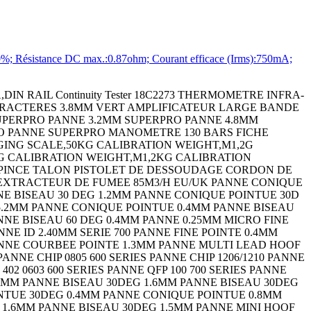
Résistance DC max.:0.87ohm; Courant efficace (Irms):750mA;
14 SIP SOCKET,3POS,THROUGH HOLE LED,RED,T-1 3/4 (5MM),11CD,622NM EMBASE DIN FEMELLE 3P LAMP,STACKABLE,IND,RED/GRN/AMB LENS,RECTANGULAR,WHITE CIRCULAR CONNECTOR RCPT,SIZE 14S,6POS,WALL CIRCULAR CONNECTOR PLUG SIZE 13,22POS, RESISTOR,METAL FILM,1 MOHM,3 W,5% ENCLOSURE,BOX,ALUMINIUM,GRAY ENCLOSURE,BOX,ALUMINIUM,GRAY ENCLOSURE,BOX,ALUMINIUM ENCLOSURE,BOX,ALUMINIUM,GRAY ENCLOSURE,BOX,ALUMINIUM ENCLOSURE,BOX,ALUMINIUM,GRAY ENCLOSURE,BOX,ALUMINIUM,GRAY ENCLOSURE,BOX,ALUMINIUM,GRAY CIRCULAR CONNECTOR PLUG,SIZE 22,3POS,CABLE CABLE GLAND (CLAMP) CONTACT,SOCKET,14AWG,CRIMP POWER RELAY,DPDT,110VDC,10A,PC BOARD EMBASE DIN FEMELLES 5P EMBASE DIN FEMELLE 5P TERMINAL,COMPRESSION LUG,3/8IN,CRIMP MICRO SWITCH PIN PLUNGER SPST-NO 5A 250V MICRO SWITCH PIN PLUNGER SPDT 10.1A 250V TVS Diode FICHE DIN FEMELLE 7P TERMINAL BLOCK,BARRIER,3POS,22-12AWG ZENER DIODE,5W,16V,AXIAL FICHE DIN FEMELLE 8P PIECE THERMORETRACTABLE COUDEE TUBE HAUTE TEMPERATURE KYNAR NOIR 1.2M PASSE-FIL THERMORETRACTABLE PASSE-FIL THERMORETRACTABLE 1.2M FICHE DIN FEMELLE 4P GAINE THERMO 12.7MM NOIR 6M FICHE DIN FEMELLE 5P CAPACITOR TANT,150UF,16V,RADIAL 10% CAPACITOR TANT,330UF,6.3V,RADIAL 20% DARLINGTON TRANSISTOR,PNP,-80V,TO-126 FICHE DIN FEMELLE 5P SWITCH,TOGGLE,DPDT,6A,250V SCHOTTKY RECTIFIER,30mA,5V,DO-35 ZENER DIODE,1W,110V,AXIAL STANDARD DIODE,3A,1KV,DO-15 METAL OXIDE VARISTOR,31V,80V,16MM DIS FICHE DIN FEMELLE 6P Zener Diode Bridge Rectifier TRIAC,400V,800mA,TO-92 BIPOLAR TRANSISTOR,PNP,-140V TO-3 IC,QUAD OR GATE,2I/P,DIP-14 FICHE DIN FEMELLE 8P F OITIER. SMART XL COFFRET UNIMET VERSION 2 KIT DE MONTAGE CI UNIMET COFFRET UNIDESK VERSION M200 COFFRET ALUCASE AC 090 COFFRET ALUCASE AC 092 COFFRET ALUCASE ACF 132 COFFRET ALUCASE AC 150 COFFRET ALUCASE ACF 152 BOITIER. ABS CH-4 BOITIER. ABS CH-6 BOITIER. ABS CH-8 BOITIER. ABS CH-8 BOITIER. ABS H-45 BOITIER. ABS H-65 LUBRICANT,375ML,AEROSOL CLOU M2.5X22 PQ250 DIODE,STANDARD,1A,200V,DO-41 FLASQUE DÂ´EXTREMITE GRIS 2.5MM CARTE DE REPERAGE 1-50 (X2) HORIZONTALE INDUCTIVE PROXIMITY SENSOR,3MM,12VDC TO 24VDC ISOLATEUR 3P 25A Ceramic chip capacitor,22 uF,10 VDC,c CERAMIC CHIP CAPACITOR,10 UF,6.3 VDC WIRE-BOARD CONNECTOR,MALE,3POS,1ROW SUPPORT DE CHAINE PORTE CABLE PQ2 SUPPORT DE CHAINE PORTE CABLE PQ2 RESISTOR,WIREWOUND,50 OHM,1W,5% RESISTOR,WIREWOUND,20 OHM,5W,5% Power Resistor BIPOLAR TRANSISTOR,PNP,-120V,TO-220 CONNECTOR CONNECTOR LED,RED,T-1 3/4 (5MM),5MCD,700NM CRYSTAL,10MHZ,16PF,SMD FUSE BLOCK,CLASS CC FUSE FUSE BLOCK,CLASS CC FUSE TERMINAL,MALE DISCONNECT,0.187IN,BLUE TERMINAL,RING TONGUE,#8,CRIMP,BLUE RESISTOR,CURRENT SENSE,0.02 OHM,15W,5% QUICK DISCONNECT CABLE,M12 4POS STRAIGHT QUICK DISCONNECT CABLE,M12,4POS,R/A QUICK DISCONNECT CABLE,M12 4POS STRAIGHT SENSOR MOUNTING BRACKET PHOTOELECTRIC SENSOR CIRCUIT PROTECTOR,HYD-MAG,1P,240V,5A CIRCUIT BREAKER,HYD-MAG,1P,250V,1A SCHOTTKY RECTIFIER,3A 20V DO-201AD Connector Dust Cap For Use With:MIL-C-38 Connector Dust Cap RESISTOR,METAL FILM,249 OHM,600mW,1% Tools,Extractors CAPACITOR CERAMIC 100PF 50V,C0G,5%,AXIAL CAPACITOR CERAMIC 1000PF 50V,C0G,5%,AXIAL MICRO SWITCH,PIN PLUNGER,SPDT 15A 250V CAPACITOR POLY FILM FILM 1UF,10%,63V, CAPACITOR TANT,10UF,50V,AXIAL 10% Wirewound Resistor Wirewound Chassis Mount LAMP,STACKABLE,IND,RYG Indicating Light - 3 Lights - D - 24V AC Indicating Light - 3 Lights - D