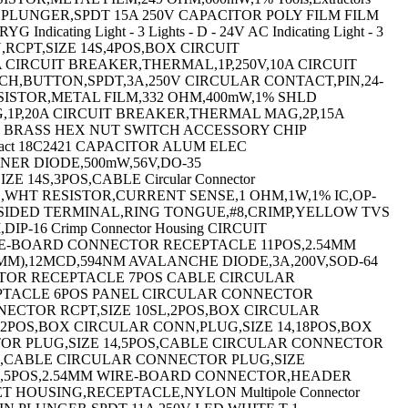
RMAL,1P,125V,10A CIRCUIT BREAKER,THERMAL,1P,125V,20A CIRCUIT BREAKER,THERMAL,1P,125V,5A CIRCUIT BREAKER,THERMAL,1P,250V,15A MICRO SWITCH PIN PLUNGER SPDT 100mA 250V POWER RELAY,6PDT,115VAC,3A,PLUG IN CIRCUIT BREAKER,THERMAL,2P,250V,20A POWER RELAY,SPDT,24VDC,30A,FLANGE CAPACITOR TANT,1UF,20V,AXIAL 10% HF INDUCTOR,470NH 150MA 10% 160MHZ N CH MOSFET,500V,12A,TO-204AA IC,SINGLE INVERTER,SOT-353-5 Pin Header Number of Contacts:10 PIN HEADER,6POS,3.5MM Standard Terminal Block TURNS COUNTING DIAL,20,6.35MM Terminal Block Number of Positions:10 Circular Connector Body Material:Metal CONTACT,MALE,20-16AWG,CRIMP CONTACT,RECEPTACLE,20-16AWG,CRIMP CONNECTOR CONTACT,PIN,CRIMP CONTACT BLOCK,1NO/1NC,10A,SCREW/CLAMP CAPACITOR ALUM ELEC 100UF,450V,20%,SNAP-IN CARD EJECTOR HEAT SINK IC-AUDIO DIGITAL FILTER CONVERTISSEUR N/A AUDIO CIRCULAR CONN PLUG SIZE 25 128POS,CABLE TERMINAL BLOCK,DIN RAIL,4POS,22-12AWG TERMINAL,RING TONGUE,#10,CRIMP TERMINAL,RING TONGUE,3/8IN,CRIMP TERMINAL,RING TONGUE,#4,CRIMP,RED CONNECTOR,HOUSING,PLUG,16POS,CABLE Jumper TAPE,SPLICING,RUBBER,BLACK 25MMX9.1MM MULTICONDUCTOR DATA CABLE,6 CONDUCTORS CABLE,COAXIAL,UNJKTED,RG405/U,24AWG,50FT,TIN BRD #18 GIFHDLDPE DBSH PVC Hook-Up Wire Conductor Size AWG:18 Hook-Up Wire #18GIFHDLDPE SH FS FRPVC HOOK-UP WIRE,250FT,8AWG,CU,BLACK Single inlet blower,centrifugal,AC mot LED,RED,T-1 3/4 (5MM),18MCD,700NM LED,RED,T-1 3/4 (5MM),150MCD,625NM POWER RELAY DPST-NO/NC,24V,25A BRACKET POWER RELAY,4PST-NO,24VDC,25A BRACKET TERMINAL,RING TONGUE,3/8IN,CRIMP BLUE TERMINAL,RING TONGUE,#4,CRIMP,RED CIRCUIT BREAKER,THERMAL MAG,2P,15A CIRCUIT BREAKER,THERMAL MAG,3P,10A MOUNTING BRACKET CIRCUIT BREAKER,THERMAL MAG,1P,25A CIRCUIT BREAKER,THERMAL MAG,1P,60A CIRCUIT BREAKER,THERMAL MAG,2P,60A SWITCH ACTUATOR RELAY SOCKET 300 VAC 7AMP TYPE R Long Nose Keying Plug For Use With:AMP S MICRO SWITCH,HINGE LEVER,SPDT,5A 250V MICRO SWITCH,HINGE LEVER,SPDT 15A 250V SWITCH,PUSHBUTTON,SPST-NO,10A,400V SWITCH,PUSHBUTTON,SPST-NO,10A,400V POWER RELAY,3PDT,240VAC,15A,PLUG IN TERMINAL,RING TONGUE,#10,CRIMP TERMINA,PARALLEL SPLICE,CRIMP,BRASS,22-18AWG Replacement Keys (2) ROTARY CAM SWITCH Female #16 Stamped and formed crimp contact 18C2411 SHLD MULTICOND CABLE,6COND,22AWG,500FT,300V TERMINAL,RING TONGUE 1/4IN CRIMP YELLOW SWITCH,SLIDE,SPDT,20V,THROUGH HOLE 1624R CMR 4P24 RED 1000 SIB MEASURING,WIRE GAUGE,WIRE GAUGE,U.S. SHLD MULTICOND CABLE,2COND,16AWG,500FT,300V CABLE,SHLD MULTICOND,2COND,18AWG,500FT,300V CABLE,SHLD MULTICOND,4COND,18AWG,1000FT,300V CABLE,SHLD MULTICOND,4COND,18AWG,500FT,300V SHLD MULTICOND CABLE,6COND,18AWG,500FT,300V CABLE,SHLD MULTICOND,6COND,18AWG,500FT,300V Multiconductor Cable SHLD MULTICOND CABLE,2COND,20AWG,500FT,300V SHLD MULTICOND CABLE,4COND,22AWG,1000FT