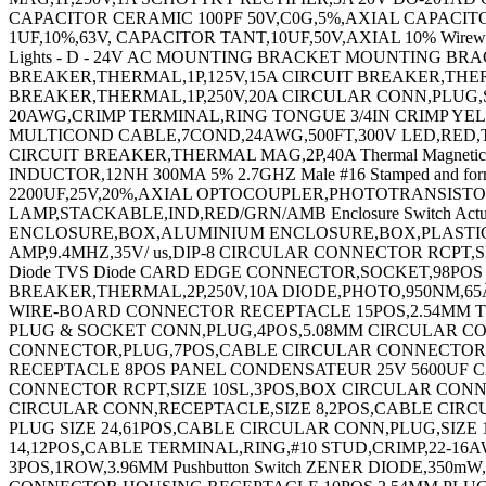
PLUG SIZE 24,61POS,CABLE CIRCULAR CONN,PLUG,SIZE 16,26POS,BOX CIRCULAR CONNECTOR PLUG SIZE 14,12POS,CABLE CIRCULAR CONNECTOR PLUG,SIZE 14,12POS,CABLE TERMINAL,RING,#10 STUD,CRIMP,22-16AWG PROXIMITY SENSOR WIRE-BOARD CONN RECEPTACLE,5POS,2.54MM WIRE-BOARD CONNECTOR,HEADER 3POS,1ROW,3.96MM Pushbutton Switch ZENER DIODE,350mW,3.6V,SOT-23 LED,5MM,RED / GREEN,RADIAL PLUG & SOCKET HOUSING,RECEPTACLE,NYLON Multipole Connector CONNECTOR HOUSING,RECEPTACLE 10POS,2.54MM PLUG & SOCKET CONN,HEADER,16POS,4.2MM MICRO SWITCH,PIN PLUNGER,SPDT 11A 250V LED,WHITE,T-1 (3MM),2.25CD,550NM LED,BLUE,T-1 (3MM),250MCD,466NM ROUND KNOB,6.35MM CAPACITOR CERAMIC 12PF 50V,C0G,5%,080 STRAIN RELIEF COVER KIT,POLYPHENYLENE CAPACITOR CERAMIC 0.022UF 100V,X7R,10% CAPACITOR CERAMIC,0.1UF,50V,X7R,10%,1210 CAPACITOR TANT,220UF,10V,0.065 OHM,0.1,SMD ENCLOSURE,WALL MOUNT,ALUMINIUM ENCLOSURE,WALL MOUNT,ALUMINIUM STATIC PROTECTION PLUG & SOCKET CONN,HEADER,6POS,4.2MM FEMALE SCREW LOCK KIT,#4-40 POWER RELAY,DPDT,115VAC,3A,PLUG IN TERMINAL,RING TONGUE,#6,CRIMP,RED TERMINAL,RING TONGUE,#6,CRIMP,RED TERMINAL,RING TONGUE,#4,CRIMP LAMP,FLUORESCENT,BI-PIN,34W GROUNDING CORD GROUNDING CORD BOARD-BOARD CONN,HEADER,36WAY,1ROW HALL EFFECT MAGNETIC SENSOR CIRCULAR CONN,RCPT,SIZE 14,12POS,BOX Terminal TERMINAL,RING TONGUE,#8,CRIMP,RED TERMINAL,RING TONGUE,#10,CRIMP YELLOW CONTACT,SOCKET,SOLDER TERMINAL,MALE DISCONNECT,0.25IN,BLUE TERMINAL,FEMALE DISCONNECT,0.187IN RED TERMINAL,FEMALE DISCONNECT,0.11IN,RED TERMINAL,FEMALE DISCONNECT,0.187IN RED TERMINAL,RING TONGUE,5/16IN,CRIMP CAPACITOR CERAMIC 0.033UF 100V,X7R,10%,RAD CAPACITOR CERAMIC 220PF,1000V,X5F,10%,RAD TERMINAL,RING TONGUE,#4,CRIMP,RED TERMINAL,RING TONGUE,#8,CRIMP,RED TERMINAL,RING TONGUE,#10,CRIMP YELLOW TERMINAL,SPADE/FORK,#8,CRIMP,BLUE TERMINAL,CLOSED END SPLICE,RED TERMINAL,RING TONGUE,#6,CRIMP,BLUE TERMINAL,RING TONGUE,#10,CRIMP YELLOW TERMINAL,RING TONGUE,#6,CRIMP,RED TERMINAL,RING TONGUE 1/4IN CRIMP YELLOW TERMINAL,RING TONGUE,#2,CRIMP TERMINAL,SPADE/FORK,#4,CRIMP TERMINAL,RING TONGUE,#6,CRIMP,BLUE TERMINAL,RING TONGUE,#6,CRIMP,RED SWITCH,ROCKER,DPST,10A,250V,ORANGE CONTACT,SOCKET,30-26AWG,CRIMP CIRCULAR CONNECTOR,PLUG,7POS,CABLE RESISTOR,METAL FILM,3.32KOHM,600mW,1% RESISTOR,METAL FILM,51.1 OHM,600mW,1% RESISTOR,METAL FILM,75KOHM,600mW,1% RESISTOR,METAL FILM,7.5KOHM,600mW,1% Analog/Digital Converter IC Number of Bi IC,OP-AMP,2MHZ,15V/Âµs,SOIC-8 IC,AUDIO PWR AMP,CLASS AB 700mW MSOP-8 ENCLOSURE,WALL MOUNT POLYCARBONATE GRAY N CHANNEL MOSFET,400V,3A TO-205AF ENCLOSURES,ACCESSORIES TERMINAL,FEMALE DISCONNECT,0.187IN BLUE TACHOMETER CIRCULAR CONNECTOR PLUG SIZE 11,13POS,CABLE SWITCH,ROCKER,DPST,10A,250V,BLACK IR EMITTER,940NM,T-1 3/4,THROUGH HOLE TERMINAL BLOCK JUMPER,10WAY RESISTOR,METAL FILM,9.09KOHM,250mW,1% STRAIGHT KEY POWER RELAY,4PDT,24VDC,6A,PLUG IN KEYCAP ENCLOSURE MULTIPURPOSE POLYCARBONATE RED MICRO SW,SPRING PLUNGER,SPDT,25A 250V WIRE-BOARD CONNECTOR RECEPTACLE,7POS,2.54MM CONTACT,PIN,30-26AWG,CRIMP CIRCULAR CONTACT,PIN,18-14AWG,CRIMP CIRCULAR CONN,RCPT,SIZE 20,17POS,BOX CIRCULAR CONNECTOR PLUG SIZE 14S,5POS,CABLE CIRCULAR CONNECTOR PLUG SIZE 14S,3POS,CABLE CIRCULAR CONNECTOR PLUG,SIZE 16,3POS,CABLE CIRCULAR CONN,RCPT,SIZE 12,10POS,BOX CIRCULAR CONN,RCPT,SIZE 12,3POS,BOX CIRCULAR CONN,PLUG,SIZE 16,8POS,BOX CIRCULAR CONN,RCPT,SIZE 16,8POS,BOX CIRCULAR CONN,RCPT,SIZE 18,32POS,BOX CIRCULAR CONNECTOR PLUG,SIZE 12,3POS,CABLE CIRCULAR CONNECTOR PLUG,SIZE 16,8POS,CABLE CIRCULAR CONNECTOR PLUG,SIZE 16,8POS,CABLE CIRCULAR CONN,RCPT,SIZE 10,6POS,BOX CIRCULAR CONN,RCPT,SIZE 16,26POS,BOX CIRCULAR CONN,RCPT,SIZE 16,26POS,BO