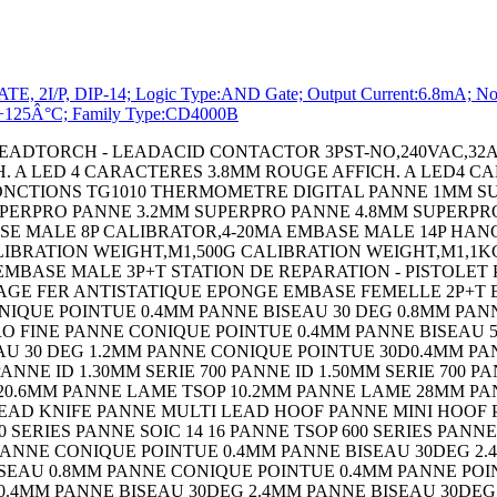
2I/P, DIP-14; Logic Type:AND Gate; Output Current:6.8mA; No. of
to +125Â°C; Family Type:CD4000B
LCD PP3 NOIR COQUE DE PROTECT. BLEU POUR BOITIER 90 COQUE DE PROTECT. JAUNE POUR BOITIER 90 COQUE DE PROTECT. NOIRE POUR BOITIER 90 COFFRET HH55 RT NB GY COFFRET HH55 RT 2AA GY COFFRET HH55 RT 4AA GY COFFRET HH55 RT PP3 GY COFFRET HH55 RT NB NOIR COFFRET HH55 RT 2AA NOIR COFFRET HH55 RT 4AA NOIR COFFRET HH55 RT PP3 NOIR COQUE DE PROTECT. BLEU POUR BOITIER 55 COQUE DE PROTECT. ORANGE POUR BOITIER 55 COQUE DE PROTECT. JAUNE POUR BOITIER 55 COQUE DE PROTECT. ROUGE POUR BOITIER 55 COQUE DE PROTECT. NOIRE POUR BOITIER 55 COFFRET HH40 RT NB CREME COFFRET HH40 RT PP3 CREME COFFRET HH40 RT NB NOIR COFFRET HH40 RT PP3 NOIR COFFRET HH40 FT PP3 CREME COFFRET HH40 FT NB NOIR COFFRET HH40 FT PP3 NOIR COQUE DE PROTECT. BLEU POUR BOITIER 40 COQUE DE PROTECT. BLEU POUR BOITIER 40 COQUE DE PROTECT. ORANGE POUR BOITIER 40 COQUE DE PROTECT. JAUNE POUR BOITIER 40 COQUE DE PROTECT. ROUGE POUR BOITIER 40 COQUE DE PROTECT. NOIRE POUR BOITIER 40 CEINTURE A CLIP NOIR CEINTURE A CLIP CREME PANNEAU DÂ´EXTENSION 100 NOIR SWITCH,SLIDE,SPDT,100mA,THROUGH HOLE CAPACITOR PP FILM 0.22UF,400V,5%,RADIAL BOARD-BOARD CONNECTOR HEADER 20WAY,2ROW RESISTOR,WIREWOUND,0.5 OHM,1W,5% RESISTOR,WIREWOUND,100 OHM,1W,5% RESISTOR,WIREWOUND,300OHM,1W,5% RESISTOR,WIREWOUND,500 OHM,1W,5% RESISTOR,WIREWOUND,240 OHM,5W,5% RESISTOR,WIREWOUND,68 OHM,5W,5% BIPOLAR TRANSISTOR,NPN,80V TO-220 DC-DC CONV,ISO POL,1 O/P,504W,42A,12V DC-DC CONV,ISO POL,1 O/P,504W,18A,2 CRYSTAL,3.6864MHZ,16PF,SMD CRYSTAL,32.768KHZ,6PF,SMD FUSE BLOCK,CLASS CC FUSE FUSE BLOCK,CLASS CC FUSE FUSE BLOCK,10.3 X 38MM FUSE BLOCK,10.3 X 38MM CONTACT,RECEPTACLE,24-18AWG,CRIMP RESISTOR,CURRENT SENSE,50 OHM,15W,1% CAPOT DATAMATE 2MM 12 VOIES RESISTOR,CURRENT SENSE,100KOHM,25W,1% RESISTOR,CURRENT SENSE,1KOHM,30W,1% RESISTOR,CURRENT SENSE,2KOHM,30W,1% SAFETY RELAY,SPST-NO,115VAC,4A SAFETY RELAY,SPST-NO,24VDC,4A TAPE,RETRO REFLECTIVE,25MMX2.5M SENSOR REFLECTOR SENSOR REFLECTOR SENSOR CABLE ASSEMBLY SENSOR MOUNTING BRACKET SENSOR MOUNTING BRACKET PHOTOELECTRIC SENSOR PHOTOELECTRIC SENSOR,0MM TO 43MM,NPN/PNP OUTPUT PHOTOELECTRIC SENSOR PHOTOELECTRIC SENSOR PHOTOELECTRIC SENSOR PHOTOELECTRIC SENSOR CAPOT DATAMATE 2MM 16 VOIES CAPOT DATAMATE 2MM 20 VOIES CIRCUIT BREAKER,HYD-MAG,1P,125V,10A CIRCUIT BREAKER,HYD-MAG,1P,250V,2A CIRCUIT BREAKER,HYD-MAG,1P,250V,5A MOSFET MICRO SWITCH,ROLLER LEVER SPDT 10A 250V SIDE ENTRY HOOD SIZE PG21 ALUMINIUM ALLOY BULKHEAD HOUSING,SIZE 3A,PLASTIC RESISTOR,METAL FILM,49.9 OHM,400mW,1% PINCE A SERTIR RESISTOR,WIREWOUND,33 OHM,5W,5% Wirewound Resistor Wirewound Resistor Wirewound Chassis Mount Wirewound Chassis Mount DIODE MODULE,100V,40A,D-55 DIODE MODULE,100V,70A,D-55 Hook-Up Wire MOUNTING BRACKET MOUNTING BRACKET Hand Held Enclosure TERMINAL,FEMALE DISCONNECT,0.25IN BLUE Ceramic Multilayer Capacitor Capacitance CAPACITOR POLY FILM FILM 1UF,5%,63V, CIRCUIT BREAKER,THERMAL,1P,250V,15A Power Rectifier Diode STANDARD DIODE,35A,800V,DO-203AB TERMINAL BLOCK,PCB,10POS,24-12AWG CONTACT,PIN,14AWG,CRIMP TERMINAL BLOCK,DIN RAIL,2POS,26-14AWG Cable Leaded Process Compatible:Yes SHLD MULTICOND CABLE,5COND,24AWG,1000 CIRCUIT BREAKER,THERMAL MAG,2P,20A MICRO SWITCH,HINGE LEVER,SPDT 15A 250V CHIP INDUCTOR,82NH 300MA 5% 900MHZ CAPACITOR ALUM ELEC 100UF,100V,20%,AXIAL MEASURING,RULER,RULER,MEASURING,RULE CRIMPALL 8000 CRIMPER W/DIE Analog Switch IC On-Resistance,Rds(on): IC,OP-AMP,525KHZ,0.43V/ us,DIP-