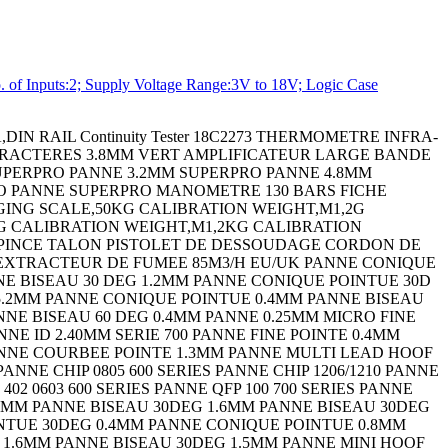
 Inputs:2; Supply Voltage Range:3V to 18V; Logic Case
14 SIP SOCKET,3POS,THROUGH HOLE LED,RED,T-1 3/4 (5MM),11CD,622NM EMBASE DIN FEMELLE 3P LAMP,STACKABLE,IND,RED/GRN/AMB LENS,RECTANGULAR,WHITE CIRCULAR CONNECTOR RCPT,SIZE 14S,6POS,WALL CIRCULAR CONNECTOR PLUG SIZE 13,22POS, RESISTOR,METAL FILM,1 MOHM,3 W,5% ENCLOSURE,BOX,ALUMINIUM,GRAY ENCLOSURE,BOX,ALUMINIUM,GRAY ENCLOSURE,BOX,ALUMINIUM ENCLOSURE,BOX,ALUMINIUM,GRAY ENCLOSURE,BOX,ALUMINIUM ENCLOSURE,BOX,ALUMINIUM,GRAY ENCLOSURE,BOX,ALUMINIUM,GRAY ENCLOSURE,BOX,ALUMINIUM,GRAY CIRCULAR CONNECTOR PLUG,SIZE 22,3POS,CABLE CABLE GLAND (CLAMP) CONTACT,SOCKET,14AWG,CRIMP POWER RELAY,DPDT,110VDC,10A,PC BOARD EMBASE DIN FEMELLES 5P EMBASE DIN FEMELLE 5P TERMINAL,COMPRESSION LUG,3/8IN,CRIMP MICRO SWITCH PIN PLUNGER SPST-NO 5A 250V MICRO SWITCH PIN PLUNGER SPDT 10.1A 250V TVS Diode FICHE DIN FEMELLE 7P TERMINAL BLOCK,BARRIER,3POS,22-12AWG ZENER DIODE,5W,16V,AXIAL FICHE DIN FEMELLE 8P PIECE THERMORETRACTABLE COUDEE TUBE HAUTE TEMPERATURE KYNAR NOIR 1.2M PASSE-FIL THERMORETRACTABLE PASSE-FIL THERMORETRACTABLE 1.2M FICHE DIN FEMELLE 4P GAINE THERMO 12.7MM NOIR 6M FICHE DIN FEMELLE 5P CAPACITOR TANT,150UF,16V,RADIAL 10% CAPACITOR TANT,330UF,6.3V,RADIAL 20% DARLINGTON TRANSISTOR,PNP,-80V,TO-126 FICHE DIN FEMELLE 5P SWITCH,TOGGLE,DPDT,6A,250V SCHOTTKY RECTIFIER,30mA,5V,DO-35 ZENER DIODE,1W,110V,AXIAL STANDARD DIODE,3A,1KV,DO-15 METAL OXIDE VARISTOR,31V,80V,16MM DIS FICHE DIN FEMELLE 6P Zener Diode Bridge Rectifier TRIAC,400V,800mA,TO-92 BIPOLAR TRANSISTOR,PNP,-140V TO-3 IC,QUAD OR GATE,2I/P,DIP-14 FICHE DIN FEMELLE 8P F OITIER. SMART XL COFFRET UNIMET VERSION 2 KIT DE MONTAGE CI UNIMET COFFRET UNIDESK VERSION M200 COFFRET ALUCASE AC 090 COFFRET ALUCASE AC 092 COFFRET ALUCASE ACF 132 COFFRET ALUCASE AC 150 COFFRET ALUCASE ACF 152 BOITIER. ABS CH-4 BOITIER. ABS CH-6 BOITIER. ABS CH-8 BOITIER. ABS CH-8 BOITIER. ABS H-45 BOITIER. ABS H-65 LUBRICANT,375ML,AEROSOL CLOU M2.5X22 PQ250 DIODE,STANDARD,1A,200V,DO-41 FLASQUE DÂ´EXTREMITE GRIS 2.5MM CARTE DE REPERAGE 1-50 (X2) HORIZONTALE INDUCTIVE PROXIMITY SENSOR,3MM,12VDC TO 24VDC ISOLATEUR 3P 25A Ceramic chip capacitor,22 uF,10 VDC,c CERAMIC CHIP CAPACITOR,10 UF,6.3 VDC WIRE-BOARD CONNECTOR,MALE,3POS,1ROW SUPPORT DE CHAINE PORTE CABLE PQ2 SUPPORT DE CHAINE PORTE CABLE PQ2 RESISTOR,WIREWOUND,50 OHM,1W,5% RESISTOR,WIREWOUND,20 OHM,5W,5% Power Resistor BIPOLAR TRANSISTOR,PNP,-120V,TO-220 CONNECTOR CONNECTOR LED,RED,T-1 3/4 (5MM),5MCD,700NM CRYSTAL,10MHZ,16PF,SMD FUSE BLOCK,CLASS CC FUSE FUSE BLOCK,CLASS CC FUSE TERMINAL,MALE DISCONNECT,0.187IN,BLUE TERMINAL,RING TONGUE,#8,CRIMP,BLUE RESISTOR,CURRENT SENSE,0.02 OHM,15W,5% QUICK DISCONNECT CABLE,M12 4POS STRAIGHT QUICK DISCONNECT CABLE,M12,4POS,R/A QUICK DISCONNECT CABLE,M12 4POS STRAIGHT SENSOR MOUNTING BRACKET PHOTOELECTRIC SENSOR CIRCUIT PROTECTOR,HYD-MAG,1P,240V,5A CIRCUIT BREAKER,HYD-MAG,1P,250V,1A SCHOTTKY RECTIFIER,3A 20V DO-201AD Connector Dust Cap For Use With:MIL-C-38 Connector Dust Cap RESISTOR,METAL FILM,249 OHM,600mW,1% Tools,Extractors CAPACITOR CERAMIC 100PF 50V,C0G,5%,AXIAL CAPACITOR CERAMIC 1000PF 50V,C0G,5%,AXIAL MICRO SWITCH,PIN PLUNGER,SPDT 15A 250V CAPACITOR POLY FILM FILM 1UF,10%,63V, CAPACITOR TANT,10UF,50V,AXIAL 10% Wirewound Resistor Wirewound Chassis Mount LAMP,STACKABLE,IND,RYG Indicating Light - 3 Lights - D - 24V AC Indicating Light - 3 Lights - D