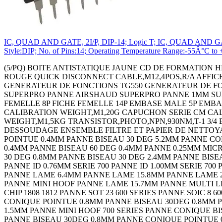
IC, QUAD AND GATE, 2I/P, DIP-14; Logic T; IC, QUAD AND GATE, 
Style:DIP; No. of Pins:14; Operating Temperature Range:-55Â°C 
(5/PQ) BOITE ANTISTATIQUE JAUNE CD DE FORMATION HEADTORCH - LEADACID CONTACTOR 3PST-NO,240VAC,32A,DIN RAIL Continuity Tester 18C2273 THERMOMETRE INFRA-ROUGE QUICK DISCONNECT CABLE,M12,4POS,R/A AFFICH. A LED 4 CARACTERES 3.8MM ROUGE AFFICH. A LED4 CARACTERES 3.8MM VERT AMPLIFICATEUR LARGE BANDE GENERATEUR DE FONCTIONS TG550 GENERATEUR DE FONCTIONS TG1010 THERMOMETRE DIGITAL PANNE 1MM SUPERPRO PANNE 3.2MM SUPERPRO PANNE 4.8MM SUPERPRO PANNE AIRSHAUD SUPERPRO PANNE 1MM SUPERPRO PANNE 3.2MM SUPERPRO PANNE 4.8MM SUPERPRO PANNE SUPERPRO MANOMETRE 130 BARS FICHE FEMELLE 8P FICHE FEMELLE 14P EMBASE MALE 5P EMBASE MALE 8P CALIBRATOR,4-20MA EMBASE MALE 14P HANGING SCALE,50KG CALIBRATION WEIGHT,M1,2G CALIBRATION WEIGHT,M1,20G CAPUCHON SERIE CM CALIBRATION WEIGHT,M1,500G CALIBRATION WEIGHT,M1,1KG CALIBRATION WEIGHT,M1,2KG CALIBRATION WEIGHT,M1,5KG TRANSISTOR,PHOTO,NPN,930NM,T-1 3/4 EMBASE MALE 3P+T STATION DE REPARATION - PISTOLET PINCE TALON PISTOLET DE DESSOUDAGE CORDON DE DESSOUDAGE ENSEMBLE FILTRE ET PAPIER DE NETTOYAGE FER ANTISTATIQUE EPONGE EMBASE FEMELLE 2P+T EXTRACTEUR DE FUMEE 85M3/H EU/UK PANNE CONIQUE POINTUE 0.4MM PANNE BISEAU 30 DEG 5.2MM PANNE CONIQUE POINTUE 0.4MM PANNE BISEAU 30 DEG 0.8MM PANNE BISEAU 30 DEG 1.2MM PANNE CONIQUE POINTUE 30D 0.4MM PANNE BISEAU 60 DEG 0.4MM PANNE 0.25MM MICRO FINE PANNE CONIQUE POINTUE 0.4MM PANNE BISEAU 5.2MM PANNE CONIQUE POINTUE 0.4MM PANNE BISEAU 30 DEG 0.8MM PANNE BISEAU 30 DEG 2.4MM PANNE BISEAU 30 DEG 1.2MM PANNE CONIQUE POINTUE 30D0.4MM PANNE BISEAU 60 DEG 0.4MM PANNE 0.25MM MICRO FINE PANNE ID 0.76MM SERIE 700 PANNE ID 1.00MM SERIE 700 PANNE ID 1.30MM SERIE 700 PANNE ID 1.50MM SERIE 700 PANNE ID 2.40MM SERIE 700 PANNE FINE POINTE 0.4MM PANNE LAME 6.4MM PANNE LAME 15.8MM PANNE LAME 20.6MM PANNE LAME TSOP 10.2MM PANNE LAME 28MM PANNE COURBEE POINTE 1.3MM PANNE MULTI LEAD HOOF PANNE MINI HOOF PANNE LAME 15.7MM PANNE MULTI LEAD KNIFE PANNE MULTI LEAD HOOF PANNE MINI HOOF PANNE CHIP 0805 600 SERIES PANNE CHIP 1206/1210 PANNE CHIP 1808 1812 PANNE SOT 23 600 SERIES PANNE SOIC 8 600 SERIES PANNE SOIC 14 16 PANNE TSOP 600 SERIES PANNE 402 0603 600 SERIES PANNE QFP 100 700 SERIES PANNE CONIQUE POINTUE 0.8MM PANNE BISEAU 30DEG 0.8MM PANNE CONIQUE POINTUE 0.4MM PANNE BISEAU 30DEG 2.4MM PANNE BISEAU 30DEG 1.6MM PANNE BISEAU 30DEG 1.5MM PANNE MINI HOOF 700 SERIES PANNE CONIQUE BISEAU 0.8MM PANNE CONIQUE POINTUE 0.4MM PANNE POINTUE 30DEG 0.4MM PANNE CONIQUE POINTUE 0.8MM PANNE BISEAU 30DEG 0.8MM PANNE CONIQUE POINTUE 0.4MM PANNE BISEAU 30DEG 2.4MM PANNE BISEAU 30DEG 1.6MM PANNE BISEAU 30DEG 1.5MM PANNE MINI HOOF 700 SERIES PANNE CONIQUE BISEAU 0.8MM PANNE CONIQUE POINTUE 0.4MM PANNE POINTUE 30DEG 0.4MM PRE FILTRE POUR SYSTEME BVX (5PQ) FILTRE PRINCIPALE POUR SYSTEME BVX BRAS ANTISTATIQUE- 600MM ENCLOSURE,HAND HELD,PLASTIC,BLACK ENCLOSURE,HAND HELD,PLASTIC,BLACK COFFRET HH 100 FT PP3 NOIR COFFRET HH 100 LCD NB CREME COFFRET HH 100 LCD 4AA CREME COFFRET HH 100 LCD PP3 CREME COFFRET HH 100 LCD NB NOIR COFFRET HH 100 LCD 4AA NOIR COFFRET HH 100 LCD PP3 NOIR COQUE DE PROTECT. BLEU POUR BOITIER 100 COQUE DE PROTECT. BLEU POUR BOITIER 100 COQUE DE PROTECT. ORANGE POUR BOITIER100 COQUE DE PROTECT. JAUNE POUR BOITIER 100 COQUE DE PROTECT. ROUGE POUR BOITIER 100 COQUE DE PROTECT. NOIRE POUR BOITIER 100 COFFRET HH 90 NB NOIR COFFRET HH90 