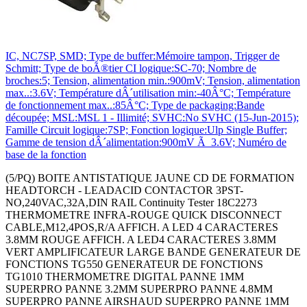
IC, NC7SP, SMD; Type de buffer:Mémoire tampon, Trigger de
Schmitt; Type de boÃ®tier CI logique:SC-70; Nombre de
broches:5; Tension, alimentation min.:900mV; Tension, alimentation
max..:3.6V; Température dÂ´utilisation min:-40Â°C; Température
de fonctionnement max..:85Â°C; Type de packaging:Bande
découpée; MSL:MSL 1 - Illimité; SVHC:No SVHC (15-Jun-2015);
Famille Circuit logique:7SP; Fonction logique:Ulp Single Buffer;
Gamme de tension dÂ´alimentation:900mV Ã 3.6V; Numéro de
base de la fonction
(5/PQ) BOITE ANTISTATIQUE JAUNE CD DE FORMATION
HEADTORCH - LEADACID CONTACTOR 3PST-
NO,240VAC,32A,DIN RAIL Continuity Tester 18C2273
THERMOMETRE INFRA-ROUGE QUICK DISCONNECT
CABLE,M12,4POS,R/A AFFICH. A LED 4 CARACTERES
3.8MM ROUGE AFFICH. A LED4 CARACTERES 3.8MM
VERT AMPLIFICATEUR LARGE BANDE GENERATEUR DE
FONCTIONS TG550 GENERATEUR DE FONCTIONS
TG1010 THERMOMETRE DIGITAL PANNE 1MM
SUPERPRO PANNE 3.2MM SUPERPRO PANNE 4.8MM
SUPERPRO PANNE AIRSHAUD SUPERPRO PANNE 1MM