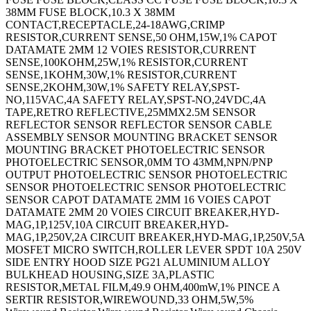
38MM FUSE BLOCK,10.3 X 38MM
CONTACT,RECEPTACLE,24-18AWG,CRIMP
RESISTOR,CURRENT SENSE,50 OHM,15W,1% CAPOT
DATAMATE 2MM 12 VOIES RESISTOR,CURRENT
SENSE,100KOHM,25W,1% RESISTOR,CURRENT
SENSE,1KOHM,30W,1% RESISTOR,CURRENT
SENSE,2KOHM,30W,1% SAFETY RELAY,SPST-
NO,115VAC,4A SAFETY RELAY,SPST-NO,24VDC,4A
TAPE,RETRO REFLECTIVE,25MMX2.5M SENSOR
REFLECTOR SENSOR REFLECTOR SENSOR CABLE
ASSEMBLY SENSOR MOUNTING BRACKET SENSOR
MOUNTING BRACKET PHOTOELECTRIC SENSOR
PHOTOELECTRIC SENSOR,0MM TO 43MM,NPN/PNP
OUTPUT PHOTOELECTRIC SENSOR PHOTOELECTRIC
SENSOR PHOTOELECTRIC SENSOR PHOTOELECTRIC
SENSOR CAPOT DATAMATE 2MM 16 VOIES CAPOT
DATAMATE 2MM 20 VOIES CIRCUIT BREAKER,HYD-
MAG,1P,125V,10A CIRCUIT BREAKER,HYD-
MAG,1P,250V,2A CIRCUIT BREAKER,HYD-MAG,1P,250V,5A
MOSFET MICRO SWITCH,ROLLER LEVER SPDT 10A 250V
SIDE ENTRY HOOD SIZE PG21 ALUMINIUM ALLOY
BULKHEAD HOUSING,SIZE 3A,PLASTIC
RESISTOR,METAL FILM,49.9 OHM,400mW,1% PINCE A
SERTIR RESISTOR,WIREWOUND,33 OHM,5W,5%