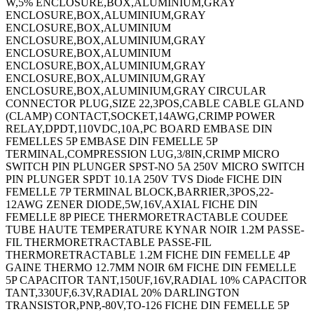
W,5% ENCLOSURE,BOX,ALUMINIUM,GRAY
ENCLOSURE,BOX,ALUMINIUM,GRAY
ENCLOSURE,BOX,ALUMINIUM
ENCLOSURE,BOX,ALUMINIUM,GRAY
ENCLOSURE,BOX,ALUMINIUM
ENCLOSURE,BOX,ALUMINIUM,GRAY
ENCLOSURE,BOX,ALUMINIUM,GRAY
ENCLOSURE,BOX,ALUMINIUM,GRAY CIRCULAR
CONNECTOR PLUG,SIZE 22,3POS,CABLE CABLE GLAND
(CLAMP) CONTACT,SOCKET,14AWG,CRIMP POWER
RELAY,DPDT,110VDC,10A,PC BOARD EMBASE DIN
FEMELLES 5P EMBASE DIN FEMELLE 5P
TERMINAL,COMPRESSION LUG,3/8IN,CRIMP MICRO
SWITCH PIN PLUNGER SPST-NO 5A 250V MICRO SWITCH
PIN PLUNGER SPDT 10.1A 250V TVS Diode FICHE DIN
FEMELLE 7P TERMINAL BLOCK,BARRIER,3POS,22-
12AWG ZENER DIODE,5W,16V,AXIAL FICHE DIN
FEMELLE 8P PIECE THERMORETRACTABLE COUDEE
TUBE HAUTE TEMPERATURE KYNAR NOIR 1.2M PASSE-
FIL THERMORETRACTABLE PASSE-FIL
THERMORETRACTABLE 1.2M FICHE DIN FEMELLE 4P
GAINE THERMO 12.7MM NOIR 6M FICHE DIN FEMELLE
5P CAPACITOR TANT,150UF,16V,RADIAL 10% CAPACITOR
TANT,330UF,6.3V,RADIAL 20% DARLINGTON
TRANSISTOR,PNP,-80V,TO-126 FICHE DIN FEMELLE 5P