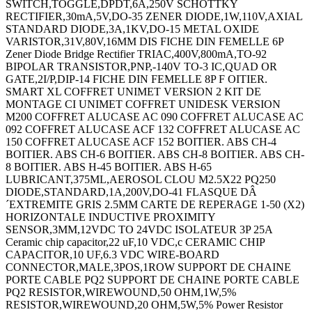
SWITCH,TOGGLE,DPDT,6A,250V SCHOTTKY
RECTIFIER,30mA,5V,DO-35 ZENER DIODE,1W,110V,AXIAL
STANDARD DIODE,3A,1KV,DO-15 METAL OXIDE
VARISTOR,31V,80V,16MM DIS FICHE DIN FEMELLE 6P
Zener Diode Bridge Rectifier TRIAC,400V,800mA,TO-92
BIPOLAR TRANSISTOR,PNP,-140V TO-3 IC,QUAD OR
GATE,2I/P,DIP-14 FICHE DIN FEMELLE 8P F OITIER.
SMART XL COFFRET UNIMET VERSION 2 KIT DE
MONTAGE CI UNIMET COFFRET UNIDESK VERSION
M200 COFFRET ALUCASE AC 090 COFFRET ALUCASE AC
092 COFFRET ALUCASE ACF 132 COFFRET ALUCASE AC
150 COFFRET ALUCASE ACF 152 BOITIER. ABS CH-4
BOITIER. ABS CH-6 BOITIER. ABS CH-8 BOITIER. ABS CH-
8 BOITIER. ABS H-45 BOITIER. ABS H-65
LUBRICANT,375ML,AEROSOL CLOU M2.5X22 PQ250
DIODE,STANDARD,1A,200V,DO-41 FLASQUE DÂ
´EXTREMITE GRIS 2.5MM CARTE DE REPERAGE 1-50 (X2)
HORIZONTALE INDUCTIVE PROXIMITY
SENSOR,3MM,12VDC TO 24VDC ISOLATEUR 3P 25A
Ceramic chip capacitor,22 uF,10 VDC,c CERAMIC CHIP
CAPACITOR,10 UF,6.3 VDC WIRE-BOARD
CONNECTOR,MALE,3POS,1ROW SUPPORT DE CHAINE
PORTE CABLE PQ2 SUPPORT DE CHAINE PORTE CABLE
PQ2 RESISTOR,WIREWOUND,50 OHM,1W,5%
RESISTOR,WIREWOUND,20 OHM,5W,5% Power Resistor