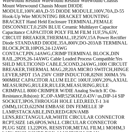
Wirewound Resistor Wirewound Resistor Wirewound Chassis
Mount Wirewound Chassis Mount DIODE
MODULE,100V,40A,D-55 DIODE MODULE,100V,70A,D-55
Hook-Up Wire MOUNTING BRACKET MOUNTING
BRACKET Hand Held Enclosure TERMINAL,FEMALE
DISCONNECT,0.25IN BLUE Ceramic Multilayer Capacitor
Capacitance CAPACITOR POLY FILM FILM 1UF,5%,63V,
CIRCUIT BREAKER,THERMAL,1P,250V,15A Power Rectifier
Diode STANDARD DIODE,35A,800V,DO-203AB TERMINAL
BLOCK,PCB,10POS,24-12AWG
CONTACT,PIN,14AWG,CRIMP TERMINAL BLOCK,DIN
RAIL,2POS,26-14AWG Cable Leaded Process Compatible:Yes
SHLD MULTICOND CABLE,5COND,24AWG,1000 CIRCUIT
BREAKER,THERMAL MAG,2P,20A MICRO SWITCH,HINGE
LEVER,SPDT 15A 250V CHIP INDUCTOR,82NH 300MA 5%
900MHZ CAPACITOR ALUM ELEC 100UF,100V,20%,AXIAL
MEASURING,RULER,RULER,MEASURING,RULE
CRIMPALL 8000 CRIMPER W/DIE Analog Switch IC On-
Resistance,Rds(on): IC,OP-AMP,525KHZ,0.43V/ us,DIP-14 SIP
SOCKET,3POS,THROUGH HOLE LED,RED,T-1 3/4
(5MM),11CD,622NM EMBASE DIN FEMELLE 3P
LAMP,STACKABLE,IND,RED/GRN/AMB
LENS,RECTANGULAR,WHITE CIRCULAR CONNECTOR
RCPT,SIZE 14S,6POS,WALL CIRCULAR CONNECTOR
PLUG SIZE 13,22POS, RESISTOR,METAL FILM,1 MOHM,3