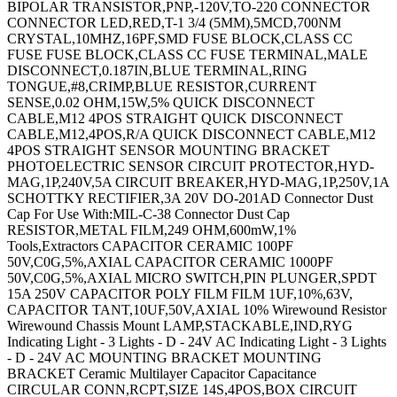
BIPOLAR TRANSISTOR,PNP,-120V,TO-220 CONNECTOR
CONNECTOR LED,RED,T-1 3/4 (5MM),5M
CD,700NM CRYSTAL,10MHZ,16PF,SMD FUSE BLOCK,CLASS CC FUSE FUSE BLOCK,CLASS CC FUSE TERMINAL,MALE DISCONNECT,0.187IN,BLUE TERMINAL,RING TONGUE,#8,CRIMP,BLUE RESISTOR,CURRENT SENSE,0.02 OHM,15W,5% QUICK DISCONNECT CABLE,M12 4POS STRAIGHT QUICK DISCONNECT CABLE,M12,4POS,R/A QUICK DISCONNECT CABLE,M12 4POS STRAIGHT SENSOR MOUNTING BRACKET PHOTOELECTRIC SENSOR CIRCUIT PROTECTOR,HYD-MAG,1P,240V,5A CIRCUIT BREAKER,HYD-MAG,1P,250V,1A SCHOTTKY RECTIFIER,3A 20V DO-201AD Connector Dust Cap For Use With:MIL-C-38 Connector Dust Cap RESISTOR,METAL FILM,249 OHM,600mW,1% Tools,Extractors CAPACITOR CERAMIC 100PF 50V,C0G,5%,AXIAL CAPACITOR CERAMIC 1000PF 50V,C0G,5%,AXIAL MICRO SWITCH,PIN PLUNGER,SPDT 15A 250V CAPACITOR POLY FILM FILM 1UF,10%,63V, CAPACITOR TANT,10UF,50V,AXIAL 10% Wirewound Resistor Wirewound Chassis Mount LAMP,STACKABLE,IND,RYG Indicating Light - 3 Lights - D - 24V AC Indicating Light - 3 Lights - D - 24V AC MOUNTING BRACKET MOUNTING BRACKET Ceramic Multilayer Capacitor Capacitance CIRCULAR CONN,RCPT,SIZE 14S,4POS,BOX CIRCUIT BREAKER,THERMAL,1P,125V,15A CIRCUIT BREAKER,THERMAL,1P,250V,10A CIRCUIT BREAKER,THERMAL,1P,250V,25A CIRCUIT BREAKER,THERMAL,1P,250V,10A CIRCUIT BREAKER,THERMAL,1P,250V,20A CIRCULAR CONN,PLUG,SIZE 8,4POS,CABLE PIN HEADER,3POS,5.08MM MICRO SWITCH,BUTTON,SPDT,3A,250V CIRCULAR CONTACT,PIN,24-20AWG,CRIMP TERMINAL,RING TONGUE 3/4IN CRIMP YELLOW END PLATE,WDU/WDK SERIES TERMINAL BLOCK RESISTOR,METAL FILM,332 OHM,400mW,1% SHLD MULTICOND CABLE,7COND,24AWG,500FT,300V LED,RED,T-1 (3MM),12MCD,700NM CIRCUIT BREAKER,THERMAL MAG,1P,20A CIRCUIT BREAKER,THERMAL MAG,2P,15A CIRCUIT BREAKER,THERMAL MAG,2P,40A Thermal Magnetic Circuit Breaker RF/COAXIAL ADAPTER,BNC JACK-BNC JACK BRASS HEX NUT SWITCH ACCESSORY CHIP INDUCTOR,12NH 300MA 5% 2.7GHZ Male #16 Stamped and formed crimp contact 18C2418 Male #16 Stamped and formed crimp contact 18C2421 CAPACITOR ALUM ELEC 2200UF,25V,20%,AXIAL OPTOCOUPLER,PHOTOTRANSISTOR,5300VRMS TERMINAL,RING TONGUE,#10,CRIMP,BLUE ZENER DIODE,500mW,56V,DO-35 LAMP,STACKABLE,IND,RED/GRN/AMB Enclosure Switch Actuator Actuator Length:0.84Â´Â´ CIRCULAR CONNECTOR RCPT SIZE 14S,3POS,CABLE Circular Connector ENCLOSURE,BOX,ALUMINIUM ENCLOSURE,BOX,PLASTIC,BLACK Metal Connector Backshell LAMP,INDICATOR,INCAND,WHT RESISTOR,CURRENT SENSE,1 OHM,1W,1% IC,OP-AMP,9.4MHZ,35V/ us,DIP-8 CIRCULAR CONNECTOR RCPT,SIZE 12,3POS,CABLE BARE PCB NO HOLES - PLANE SINGLE SIDED TERMINAL,RING TONGUE,#8,CRIMP,YELLOW TVS Diode TVS Diode CARD EDGE CONNECTOR,SOCKET,98POS SOFTWARE BIPOLAR TRANSISTOR,PNP,-160V IC,IF SYSTEM,DIP-16 Crimp Connector Housing CIRCUIT BREAKER,THERMAL,2P,250V,10A DIODE,PHOTO,950NM,65Â°,SIDE LOOKING AVALANCHE DIODE,1A,400V,SOD-57 WIRE-BOARD CONNECTOR RECEPTACLE 11POS,2.54MM WIRE-BOARD CONNECTOR RECEPTACLE 15POS,2.54MM TRANSISTOR,PHOTO,NPN,925NM,T-1 LED,YELLOW,T-1 3/4 (5MM),12MCD,594NM AVALANCHE DIODE,3A,200V,SOD-64 PLUG & SOCKET CONN,PLUG,4POS,5.08MM CIRCULAR CONNECTOR RECEPTACLE 3POS CABLE CIRCULAR CONNECTOR RECEPTACLE 7POS CABLE CIRCULAR CONNECTOR,PLUG,7POS,CABLE CIRCULAR CONNECTOR RECEPTACLE 4POS PANEL CIRCULAR CONNECTOR RECEPTACLE 6POS PANEL CIRCULAR CONNECTOR RECEPTACLE 8POS PANEL CONDENSATEUR 25V 5600UF CAPACITOR POLY FILM FILM 0.1UF 5%,630V CIRCULAR CONNECTOR RCPT,SIZE 10SL,2POS,BOX CIRCULAR CONNECTOR RCPT,SIZE 10SL,3POS,BOX CIRCULAR CONN,RCPT,SIZE 14S,5POS,BOX CIRCULAR CONN,PLUG,SIZE 14,12POS,BOX CIRCULAR CONN,PLUG,SIZE 14,18POS,BOX CIRCULAR CONN,RECEPTACLE,SIZE 8,2POS,CABLE CIRCULAR CONN,RCPT,SIZE 14,18POS,BOX CIRCULAR CONNECTOR PLUG,SIZE 14,5POS,CABLE CIRCULAR CONNECTOR PLUG SIZE 24,61POS,CABLE CIRCULAR CONN,PLUG,SIZE 16,26POS,BOX CIRCULAR CONNECTOR PLUG SIZE 14,12POS,CABLE CIRCULAR CONNECTOR PLUG,SIZE 14,12POS,CABLE TERMINAL,RING,#10 STUD,CRIMP,22-16AWG PROXIMITY SENSOR WIRE-BOARD CONN RECEPTACLE,5POS,2.54MM WIRE-BOARD CONNECTOR,HEADER 3POS,1ROW,3.96MM Pushbutton Switch ZENER DIODE,350mW,3.6V,SOT-23 LED,5MM,RED / GREEN,RADIAL PLUG & SOCKET HOUSING,RECEPTACLE,NYLON Multipole Connector CONNECTOR HOUSING,RECEPTACLE 10POS,2.54MM PLUG & SOCKET CONN,HEADER,16POS,4.2MM MICRO SWITCH,PIN PLUNGER,SPDT 11A 250V LED,WHITE,T-1 (3MM),2.25CD,550NM LED,BLUE,T-1 (3MM),250MCD,466NM ROUND KNOB,6.35MM CAPACITOR CERAMIC 12PF 50V,C0G,5%,080 STRAIN RELIEF COVER KIT,POLYPHENYLENE CAPACITOR CERAMIC 0.022UF 100V,X7R,10% CAPACITOR CERAMIC,0.1UF,50V,X7R,10%,1210 CAPACITOR TANT,220UF,10V,0.065 OHM,0.1,SMD ENCLOSURE,WALL MOUNT,ALUMINIUM ENCLOSURE,WALL MOUNT,ALUMINIUM STATIC PROTECTION PLUG & SOCKET CONN,HEADER,6POS,4.2MM FEMALE SCREW LOCK KIT,#4-40 POWER RELAY,DPDT,115VAC,3A,PLUG IN TERMINAL,RING TONGUE,#6,CRIMP,RED TERMINAL,RING TONGUE,#6,CRIMP,RED TERMINAL,RING TONGUE,#4,CRIMP LAMP,FLUORESCENT,BI-PIN,34W GROUNDING CORD GROUNDING CORD BOARD-BOARD CONN,HEADER,36WAY,1ROW HALL EFFECT MAGNETIC SENSOR CIRCULAR CONN,RCPT,SIZE 14,12POS,BOX Terminal TERMINAL,RING TONGUE,#8,CRIMP,RED TERMINAL,RING TONGUE,#10,CRIMP YELLOW CONTACT,SOCKET,SOLDER TERMINAL,MALE DISCONNECT,0.25IN,BLUE TERMINAL,FEMALE DISCONNECT,0.187IN RED TERMINAL,FEMALE DISCONNECT,0.11IN,RED TERMINAL,FEMALE DISCONNECT,0.187IN RED TERMINAL,RING TONGUE,5/16IN,CRIMP CAPACITOR CERAMIC 0.033UF 100V,X7R,10%,RAD CAPACITOR CERAMIC 220PF,1000V,X5F,10%,RAD TERMINAL,RING TONGUE,#4,CRIMP,RED TERMINAL,RING TONGUE,#8,CRIMP,RED TERMINAL,RING TONGUE,#10,CRIMP YELLOW TERMINAL,SPADE/FORK,#8,CRIMP,BLUE TERMINAL,CLOSED END SPLICE,RED TERMINAL,RING TONGUE,#6,CRIMP,BLUE TERMINAL,RING TONGUE,#10,CRIMP YELLOW TERMINAL,RING TONGUE,#6,CRIMP,RED TERMINAL,RING TONGUE 1/4IN CRIMP YELLOW TERMINAL,RING TONGUE,#2,CRIMP TERMINAL,SPADE/FORK,#4,CRIMP TERMINAL,RING TONGUE,#6,CRIMP,BLUE TERMINAL,RING TONGUE,#6,CRIMP,RED SWITCH,ROCKER,DPST,10A,250V,ORANGE CONTACT,SOCKET,30-26AWG,CRIMP CIRCULAR CONNECTOR,PLUG,7POS,CABLE RESISTOR,METAL FILM,3.32KOHM,600mW,1% RESISTOR,METAL FILM,51.1 OHM,600mW,1% RESISTOR,METAL FILM,75KOHM,600mW,1% RESISTOR,METAL FILM,7.5KOHM,600mW,1% Analog/Digital Converter IC Number of Bi IC,OP-AMP,2MHZ,15V/Âµs,SOIC-8 IC,AUDIO PWR AMP,CLASS AB 700mW MSOP-8 ENCLOSURE,WALL MOUNT POLYCARBONATE GRAY N CHANNEL MOSFET,400V,3A TO-205AF ENCLOSURES,ACCESSORIES TERMINAL,FEMALE DISCONNECT,0.187IN BLUE TACHOMETER CIRCULAR CONNECTOR PLUG SIZE 11,13POS,CABLE SWITCH,ROCKER,DPST,10A,250V,BLACK IR EMITTER,940NM,T-1 3/4,THROUGH HOLE TERMINAL BLOCK JUMPER,10WAY RESISTOR,METAL FILM,9.09KOHM,250mW,1% STRAIGHT KEY POWER RELAY,4PDT,24VDC,6A,PLUG IN KEYCAP ENCLOSURE MULTIPURPOSE POLYCARBONATE RED MICRO SW,SPRING PLUNGER,SPDT,25A 250V WIRE-BOARD CONNECTOR RECEPTACLE,7POS,2.54MM CONTACT,PIN,30-26AWG,CRIMP CIRCULAR CONTACT,PIN,18-14AWG,CRIMP CIRCULAR CONN,RCPT,SIZE 20,17POS,BOX CIRCULAR CONNECTOR PLUG SIZE 14S,5POS,CABLE CIRCULAR CONNECTOR PLUG SIZE 14S,3POS,CABLE CIRCULAR CONNECTOR PLUG,SIZE 16,3POS,CABLE CIRCULAR CONN,RCPT,SIZE 12,10POS,BOX CIRCULAR CONN,RCPT,SIZE 12,3POS,BOX CIRCULAR CONN,PLUG,SIZE 16,8POS,BOX CIRCULAR CONN,RCPT,SIZE 16,8POS,BOX CIRCULAR CONN,RCPT,SIZE 18,32POS,BOX CIRCULAR CONNECTOR PLUG,SIZE 12,3POS,CABLE CIRCULAR CONNECTOR PLUG,SIZE 16,8POS,CABLE CIRCULAR CONNECTOR PLUG,SIZE 16,8POS,CABLE CIRCULAR CONN,RCPT,SIZE 10,6POS,BOX CIRCULAR CONN,RCPT,SIZE 16,26POS,BOX CIRCULAR CONN,RCPT,SIZE 16,26POS,BOX CIRCULAR CONN,RCPT,SIZE 18,32POS,BOX CIRCULAR CONN,RCPT,SIZE 20,41POS,BOX CIRCULAR CONNECTOR,PLUG,12-10P,CABLE CIRCULAR CONNECTOR PLUG,SIZE 12,3POS,CABLE CIRCULAR CONNECTOR PLUG SIZE 16,26POS,CABLE CIRC stor STRAIN RELIEF,14WAY CIRCUIT BREAKER,THERMAL,1P,250V,5A SPXO,10MHZ,SMD CRYSTAL,18.432MHZ,20PF,SMD CRYSTAL,12MHZ,16PF,SMD RF/COAXIAL ADAPTER,N JACK-7/16 DIN PLUG FUSE BLOCK,CLASS CC FUSE FUSE HOLDER Switch Knob Alphanumeric LED Display Panel FERRITE BEAD,0.2OHM,300mA,0805 FERRITE CORE,CYLINDRICAL Thick Film Resistor Series:MP900 RESISTOR,CURRENT SENSE,5KOHM,25W,1% LOOP POWERED METER SAFETY RELAY,2NO,24VDC,6A QUICK DISCONNECT CABLE,M12,4POS,R/A PHOTOELECTRIC SENSOR PHOTOELECTRIC SENSOR SCREENCLENS Photoelectric Sensor KIT DE NETTOYAGE PHOTOELECTRIC SENSOR POWER RELAY,SPDT,12VDC,10A,PC BOARD CHIFFONS DE NETTOYAGE SWITCH,SAFETY INTERLOCK,2NC/1NO,10A SENSOR MOUNTING BRACKET PHOTOELECTRIC SENSOR PHOTOELECTRIC SENSOR PHOTOELECTRIC SENSOR PHOTOELECTRIC SENSOR PHOTOELECTRIC SENSOR PHOTOELECTRIC SENSOR PHOTOELECTRIC SENSOR PHOTOELECTRIC SENSOR PHOTOELECTRIC SENSOR PHOTOELECTRIC SENSOR PHOTOELECTRIC SENSOR PHOTOELECTRIC SENSOR PHOTOELECTRIC SENSOR PHOTOELECTRIC SENSOR PHOTOELECTRIC SENSOR PHOTOELECTRIC SENSOR PHOTOELECTRIC SENSOR PHOTOELECTRIC SENSOR CAPACITANCE:18000PF CAPACITOR PP FILM 0.047UF,400V,5%,RADIAL CAPACITOR CERAMIC 1500PF,50V,X7R,10%,0402 CAPACITOR CERAMIC 47PF 50V,C0G,5%,0402 CAPACITOR CERAMIC,680PF,50V,X7R,10%,0402 CIRCUIT BREAKER,HYD-MAG,1P,125V,10A CIRCUIT BREAKER,HYD-MAG,1P,250V,2A CIRCUIT BREAKER,HYD-MAG,1P,250V,10A SHLD MULTIPR CABLE 10PR 100FT 300V CHR TRIMMER,POTENTIOMETER,5KOHM 12TURN THRU HOLE TRIMMER,POT 10KOHM 22TURN Panel Cermet Potentiometer Resistance Toleranc CIRCUIT BREAKER,HYD-MAG,1P,240V,20A CIRCUIT BREAKER,HYD-MAG,1P,240V,5A UNSHLD SOOW CORD 2COND 12AWG 250FT 600V TRIMMER,POTENTIOMETER,5KOHM 25TURN THRU HOLE TRIMMER,POTENTIOMETER,100KOHM 12TURN THRU HOLE TRIMMER,POTENTIOMETER,100 OHM 12TURN THRU HOLE TRIMMER,POTENTIOMETER,500 OHM 12TURN THRU HOLE POT,COND PLASTIC,5MOHM,20%,2W PLUG DUST CAP Proximity Sensor Proximity Sensor Input LIMIT SWITCH CONNECTEUR BORD DE CARTE 20 VOIES CONNECTEUR DIP 20V CONNECTEUR DIP 34V CONNECTEUR DIP 64V HE10 FEMELLE 14V ST FIBER OPTIC CONNECTOR 62.5/125?M MULTIMODE MODULAR BATTERY CONTACT,2 WAY,3A Lamps,Indicator Leaded Process Compatib TERMINAL,RING TONGUE,1/2IN,CRIMP TERMINAL,RING TONGUE,#10,CRIMP FERRITE CORE,CYLINDRICAL,220 OHM/100MHZ,300MHZ CONDENSATEUR SERIES:101 Hook-Up Wire Number of Conductors:1 ENCLOSURES,ACCESSORIES ENCLOSURE,JUNCTION BOX,STEEL,GRAY HOLE SEAL,STEEL,22MM HOLE SEAL,STAINLESS STEEL,27MM ENCLOSURE,WALL MOUNT,STEEL,GRAY EMBASE SIL 18V STAINLESS STEEL MOUNTING BRACKET KIT EMBASE SIL 8V EMBASE SIL 14V Wirewound Resistor Thick Film Resistor Series:HD Thick Film Resistor Series:HD Wirewound Resistor Series:PV Wirewound Resis