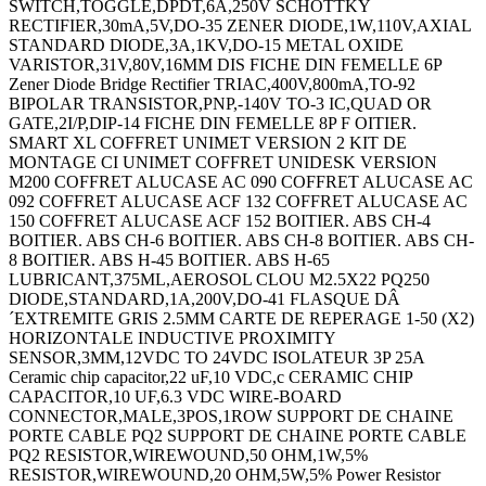
SWITCH,TOGGLE,DPDT,6A,250V SCHOTTKY
RECTIFIER,30mA,5V,DO-35 ZENER DIODE,1W,110V,AXIAL
STANDARD DIODE,3A,1KV,DO-15 METAL OXIDE
VARISTOR,31V,80V,16MM DIS FICHE DIN FEMELLE 6P
Zener Diode Bridge Rectifier TRIAC,400V,800mA,TO-92
BIPOLAR TRANSISTOR,PNP,-140V TO-3 IC,QUAD OR
GATE,2I/P,DIP-14 FICHE DIN FEMELLE 8P F OITIER.
SMART XL COFFRET UNIMET VERSION 2 KIT DE
MONTAGE CI UNIMET COFFRET UNIDESK VERSION
M200 COFFRET ALUCASE AC 090 COFFRET ALUCASE AC
092 COFFRET ALUCASE ACF 132 COFFRET ALUCASE AC
150 COFFRET ALUCASE ACF 152 BOITIER. ABS CH-4
BOITIER. ABS CH-6 BOITIER. ABS CH-8 BOITIER. ABS CH-
8 BOITIER. ABS H-45 BOITIER. ABS H-65
LUBRICANT,375ML,AEROSOL CLOU M2.5X22 PQ250
DIODE,STANDARD,1A,200V,DO-41 FLASQUE DÂ
´EXTREMITE GRIS 2.5MM CARTE DE REPERAGE 1-50 (X2)
HORIZONTALE INDUCTIVE PROXIMITY
SENSOR,3MM,12VDC TO 24VDC ISOLATEUR 3P 25A
Ceramic chip capacitor,22 uF,10 VDC,c CERAMIC CHIP
CAPACITOR,10 UF,6.3 VDC WIRE-BOARD
CONNECTOR,MALE,3POS,1ROW SUPPORT DE CHAINE
PORTE CABLE PQ2 SUPPORT DE CHAINE PORTE CABLE
PQ2 RESISTOR,WIREWOUND,50 OHM,1W,5%
RESISTOR,WIREWOUND,20 OHM,5W,5% Power Resistor