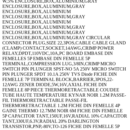
W,5% ENCLOSURE,BOX,ALUMINIUM,GRAY
ENCLOSURE,BOX,ALUMINIUM,GRAY
ENCLOSURE,BOX,ALUMINIUM
ENCLOSURE,BOX,ALUMINIUM,GRAY
ENCLOSURE,BOX,ALUMINIUM
ENCLOSURE,BOX,ALUMINIUM,GRAY
ENCLOSURE,BOX,ALUMINIUM,GRAY
ENCLOSURE,BOX,ALUMINIUM,GRAY CIRCULAR
CONNECTOR PLUG,SIZE 22,3POS,CABLE CABLE GLAND
(CLAMP) CONTACT,SOCKET,14AWG,CRIMP POWER
RELAY,DPDT,110VDC,10A,PC BOARD EMBASE DIN
FEMELLES 5P EMBASE DIN FEMELLE 5P
TERMINAL,COMPRESSION LUG,3/8IN,CRIMP MICRO
SWITCH PIN PLUNGER SPST-NO 5A 250V MICRO SWITCH
PIN PLUNGER SPDT 10.1A 250V TVS Diode FICHE DIN
FEMELLE 7P TERMINAL BLOCK,BARRIER,3POS,22-
12AWG ZENER DIODE,5W,16V,AXIAL FICHE DIN
FEMELLE 8P PIECE THERMORETRACTABLE COUDEE
TUBE HAUTE TEMPERATURE KYNAR NOIR 1.2M PASSE-
FIL THERMORETRACTABLE PASSE-FIL
THERMORETRACTABLE 1.2M FICHE DIN FEMELLE 4P
GAINE THERMO 12.7MM NOIR 6M FICHE DIN FEMELLE
5P CAPACITOR TANT,150UF,16V,RADIAL 10% CAPACITOR
TANT,330UF,6.3V,RADIAL 20% DARLINGTON
TRANSISTOR,PNP,-80V,TO-126 FICHE DIN FEMELLE 5P