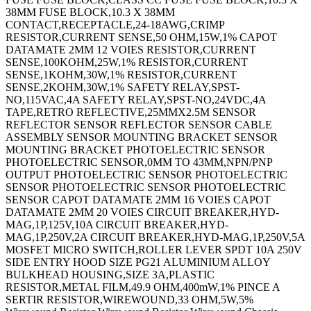
38MM FUSE BLOCK,10.3 X 38MM
CONTACT,RECEPTACLE,24-18AWG,CRIMP
RESISTOR,CURRENT SENSE,50 OHM,15W,1% CAPOT
DATAMATE 2MM 12 VOIES RESISTOR,CURRENT
SENSE,100KOHM,25W,1% RESISTOR,CURRENT
SENSE,1KOHM,30W,1% RESISTOR,CURRENT
SENSE,2KOHM,30W,1% SAFETY RELAY,SPST-
NO,115VAC,4A SAFETY RELAY,SPST-NO,24VDC,4A
TAPE,RETRO REFLECTIVE,25MMX2.5M SENSOR
REFLECTOR SENSOR REFLECTOR SENSOR CABLE
ASSEMBLY SENSOR MOUNTING BRACKET SENSOR
MOUNTING BRACKET PHOTOELECTRIC SENSOR
PHOTOELECTRIC SENSOR,0MM TO 43MM,NPN/PNP
OUTPUT PHOTOELECTRIC SENSOR PHOTOELECTRIC
SENSOR PHOTOELECTRIC SENSOR PHOTOELECTRIC
SENSOR CAPOT DATAMATE 2MM 16 VOIES CAPOT
DATAMATE 2MM 20 VOIES CIRCUIT BREAKER,HYD-
MAG,1P,125V,10A CIRCUIT BREAKER,HYD-
MAG,1P,250V,2A CIRCUIT BREAKER,HYD-MAG,1P,250V,5A
MOSFET MICRO SWITCH,ROLLER LEVER SPDT 10A 250V
SIDE ENTRY HOOD SIZE PG21 ALUMINIUM ALLOY
BULKHEAD HOUSING,SIZE 3A,PLASTIC
RESISTOR,METAL FILM,49.9 OHM,400mW,1% PINCE A
SERTIR RESISTOR,WIREWOUND,33 OHM,5W,5%