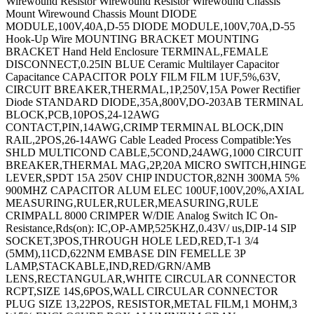
Wirewound Resistor Wirewound Resistor Wirewound Chassis
Mount Wirewound Chassis Mount DIODE
MODULE,100V,40A,D-55 DIODE MODULE,100V,70A,D-55
Hook-Up Wire MOUNTING BRACKET MOUNTING
BRACKET Hand Held Enclosure TERMINAL,FEMALE
DISCONNECT,0.25IN BLUE Ceramic Multilayer Capacitor
Capacitance CAPACITOR POLY FILM FILM 1UF,5%,63V,
CIRCUIT BREAKER,THERMAL,1P,250V,15A Power Rectifier
Diode STANDARD DIODE,35A,800V,DO-203AB TERMINAL
BLOCK,PCB,10POS,24-12AWG
CONTACT,PIN,14AWG,CRIMP TERMINAL BLOCK,DIN
RAIL,2POS,26-14AWG Cable Leaded Process Compatible:Yes
SHLD MULTICOND CABLE,5COND,24AWG,1000 CIRCUIT
BREAKER,THERMAL MAG,2P,20A MICRO SWITCH,HINGE
LEVER,SPDT 15A 250V CHIP INDUCTOR,82NH 300MA 5%
900MHZ CAPACITOR ALUM ELEC 100UF,100V,20%,AXIAL
MEASURING,RULER,RULER,MEASURING,RULE
CRIMPALL 8000 CRIMPER W/DIE Analog Switch IC On-
Resistance,Rds(on): IC,OP-AMP,525KHZ,0.43V/ us,DIP-14 SIP
SOCKET,3POS,THROUGH HOLE LED,RED,T-1 3/4
(5MM),11CD,622NM EMBASE DIN FEMELLE 3P
LAMP,STACKABLE,IND,RED/GRN/AMB
LENS,RECTANGULAR,WHITE CIRCULAR CONNECTOR
RCPT,SIZE 14S,6POS,WALL CIRCULAR CONNECTOR
PLUG SIZE 13,22POS, RESISTOR,METAL FILM,1 MOHM,3