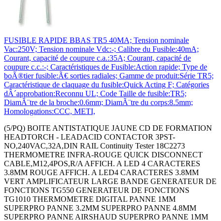
FUSIBLE RAPIDE BBAS TR5 40MA; Tension nominale
Vac:250V; Tension nominale Vdc:-; Calibre du Fusible:40mA;
Courant, capacité de coupure c.a.:35A; Courant, capacité de
coupure c.c.:-; Caractéristiques de Fusible:Action rapide; Type de
boÃ®tier fusible:Ã€ sorties radiales; Gamme de produit:Série TR5;
Caractéristique de claquage du fusible:Quick Acting F; Catégories
dÂ´approbation:Reconnu UL; Code Taille de fusible:TR5;
DiamÃ¨tre de la broche:0.6mm; DiamÃ¨tre du corps:8.5mm;
Homologations:CCC, METI,
(5/PQ) BOITE ANTISTATIQUE JAUNE CD DE FORMATION
HEADTORCH - LEADACID CONTACTOR 3PST-
NO,240VAC,32A,DIN RAIL Continuity Tester 18C2273
THERMOMETRE INFRA-ROUGE QUICK DISCONNECT
CABLE,M12,4POS,R/A AFFICH. A LED 4 CARACTERES
3.8MM ROUGE AFFICH. A LED4 CARACTERES 3.8MM
VERT AMPLIFICATEUR LARGE BANDE GENERATEUR DE
FONCTIONS TG550 GENERATEUR DE FONCTIONS
TG1010 THERMOMETRE DIGITAL PANNE 1MM
SUPERPRO PANNE 3.2MM SUPERPRO PANNE 4.8MM
SUPERPRO PANNE AIRSHAUD SUPERPRO PANNE 1MM