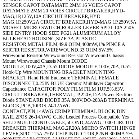
SENSOR CAPOT DATAMATE 2MM 16 VOIES CAPOT
DATAMATE 2MM 20 VOIES CIRCUIT BREAKER,HYD-
MAG,1P,125V,10A CIRCUIT BREAKER,HYD-
MAG,1P,250V,2A CIRCUIT BREAKER,HYD-MAG,1P,250V,5A
MOSFET MICRO SWITCH,ROLLER LEVER SPDT 10A 250V
SIDE ENTRY HOOD SIZE PG21 ALUMINIUM ALLOY
BULKHEAD HOUSING,SIZE 3A,PLASTIC
RESISTOR,METAL FILM,49.9 OHM,400mW,1% PINCE A
SERTIR RESISTOR,WIREWOUND,33 OHM,5W,5%
Wirewound Resistor Wirewound Resistor Wirewound Chassis
Mount Wirewound Chassis Mount DIODE
MODULE,100V,40A,D-55 DIODE MODULE,100V,70A,D-55
Hook-Up Wire MOUNTING BRACKET MOUNTING
BRACKET Hand Held Enclosure TERMINAL,FEMALE
DISCONNECT,0.25IN BLUE Ceramic Multilayer Capacitor
Capacitance CAPACITOR POLY FILM FILM 1UF,5%,63V,
CIRCUIT BREAKER,THERMAL,1P,250V,15A Power Rectifier
Diode STANDARD DIODE,35A,800V,DO-203AB TERMINAL
BLOCK,PCB,10POS,24-12AWG
CONTACT,PIN,14AWG,CRIMP TERMINAL BLOCK,DIN
RAIL,2POS,26-14AWG Cable Leaded Process Compatible:Yes
SHLD MULTICOND CABLE,5COND,24AWG,1000 CIRCUIT
BREAKER,THERMAL MAG,2P,20A MICRO SWITCH,HINGE
LEVER,SPDT 15A 250V CHIP INDUCTOR,82NH 300MA 5%