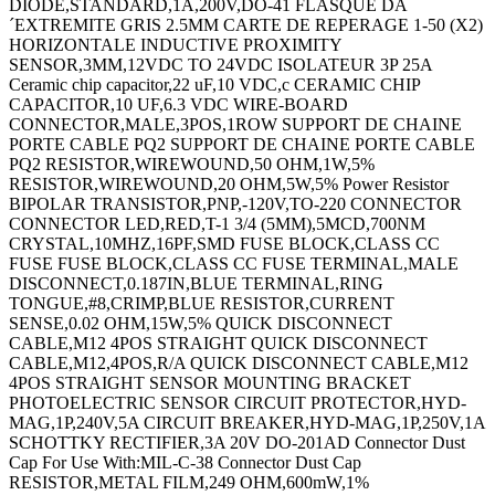
DIODE,STANDARD,1A,200V,DO-41 FLASQUE DÂ
´EXTREMITE GRIS 2.5MM CARTE DE REPERAGE 1-50 (X2)
HORIZONTALE INDUCTIVE PROXIMITY
SENSOR,3MM,12VDC TO 24VDC ISOLATEUR 3P 25A
Ceramic chip capacitor,22 uF,10 VDC,c CERAMIC CHIP
CAPACITOR,10 UF,6.3 VDC WIRE-BOARD
CONNECTOR,MALE,3POS,1ROW SUPPORT DE CHAINE
PORTE CABLE PQ2 SUPPORT DE CHAINE PORTE CABLE
PQ2 RESISTOR,WIREWOUND,50 OHM,1W,5%
RESISTOR,WIREWOUND,20 OHM,5W,5% Power Resistor
BIPOLAR TRANSISTOR,PNP,-120V,TO-220 CONNECTOR
CONNECTOR LED,RED,T-1 3/4 (5MM),5MCD,700NM CRYSTAL,10MHZ,16PF,SMD FUSE BLOCK,CLASS CC FUSE FUSE BLOCK,CLASS CC FUSE TERMINAL,MALE DISCONNECT,0.187IN,BLUE TERMINAL,RING TONGUE,#8,CRIMP,BLUE RESISTOR,CURRENT SENSE,0.02 OHM,15W,5% QUICK DISCONNECT CABLE,M12 4POS STRAIGHT QUICK DISCONNECT CABLE,M12,4POS,R/A QUICK DISCONNECT CABLE,M12 4POS STRAIGHT SENSOR MOUNTING BRACKET PHOTOELECTRIC SENSOR CIRCUIT PROTECTOR,HYD-MAG,1P,240V,5A CIRCUIT BREAKER,HYD-MAG,1P,250V,1A SCHOTTKY RECTIFIER,3A 20V DO-201AD Connector Dust Cap For Use With:MIL-C-38 Connector Dust Cap RESISTOR,METAL FILM,249 OHM,600mW,1% Tools,Extractors CAPACITOR CERAMIC 100PF 50V,C0G,5%,AXIAL CAPACITOR CERAMIC 1000PF 50V,C0G,5%,AXIAL MICRO SWITCH,PIN PLUNGER,SPDT 15A 250V CAPACITOR POLY FILM FILM 1UF,10%,63V, CAPACITOR TANT,10UF,50V,AXIAL 10% Wirewound Resistor Wirewound Chassis Mount LAMP,STACKABLE,IND,RYG Indicating Light - 3 Lights - D - 24V AC Indicating Light - 3 Lights - D - 24V AC MOUNTING BRACKET MOUNTING BRACKET Ceramic Multilayer Capacitor Capacitance CIRCULAR CONN,RCPT,SIZE 14S,4POS,BOX CIRCUIT BREAKER,THERMAL,1P,125V,15A CIRCUIT BREAKER,THERMAL,1P,250V,10A CIRCUIT BREAKER,THERMAL,1P,250V,25A CIRCUIT BREAKER,THERMAL,1P,250V,10A CIRCUIT BREAKER,THERMAL,1P,250V,20A CIRCULAR CONN,PLUG,SIZE 8,4POS,CABLE PIN HEADER,3POS,5.08MM MICRO SWITCH,BUTTON,SPDT,3A,250V CIRCULAR CONTACT,PIN,24-20AWG,CRIMP TERMINAL,RING TONGUE 3/4IN CRIMP YELLOW END PLATE,WDU/WDK SERIES TERMINAL BLOCK RESISTOR,METAL FILM,332 OHM,400mW,1% SHLD MULTICOND CABLE,7COND,24AWG,500FT,300V LED,RED,T-1 (3MM),12MCD,700NM CIRCUIT BREAKER,THERMAL MAG,1P,20A CIRCUIT BREAKER,THERMAL MAG,2P,15A CIRCUIT BREAKER,THERMAL MAG,2P,40A Thermal Magnetic Circuit Breaker RF/COAXIAL ADAPTER,BNC JACK-BNC JACK BRASS HEX NUT SWITCH ACCESSORY CHIP INDUCTOR,12NH 300MA 5% 2.7GHZ Male #16 Stamped and formed crimp contact 18C2418 Male #16 Stamped and formed crimp contact 18C2421 CAPACITOR ALUM ELEC 2200UF,25V,20%,AXIAL OPTOCOUPLER,PHOTOTRANSISTOR,5300VRMS TERMINAL,RING TONGUE,#10,CRIMP,BLUE ZENER DIODE,500mW,56V,DO-35 LAMP,STACKABLE,IND,RED/GRN/AMB Enclosure Switch Actuator Actuator Length:0.84Â´Â´ CIRCULAR CONNECTOR RCPT SIZE 14S,3POS,CABLE Circular Connector ENCLOSURE,BOX,ALUMINIUM ENCLOSURE,BOX,PLASTIC,BLACK Metal Connector Backshell LAMP,INDICATOR,INCAND,WHT RESISTOR,CURRENT SENSE,1 OHM,1W,1% IC,OP-AMP,9.4MHZ,35V/ us,DIP-8 CIRCULAR CONNECTOR RCPT,SIZE 12,3POS,CABLE BARE PCB NO HOLES - PLANE SINGLE SIDED TERMINAL,RING TONGUE,#8,CRIMP,YELLOW TVS Diode TVS Diode CARD EDGE CONNECTOR,SOCKET,98POS SOFTWARE BIPOLAR TRANSISTOR,PNP,-160V IC,IF SYSTEM,DIP-16 Crimp Connector Housing CIRCUIT BREAKER,THERMAL,2P,250V,10A DIODE,PHOTO,950NM,65Â°,SIDE LOOKING AVALANCHE DIODE,1A,400V,SOD-57 WIRE-BOARD CONNECTOR RECEPTACLE 11POS,2.54MM WIRE-BOARD CONNECTOR RECEPTACLE 15POS,2.54MM TRANSISTOR,PHOTO,NPN,925NM,T-1 LED,YELLOW,T-1 3/4 (5MM),12MCD,594NM AVALANCHE DIODE,3A,200V,SOD-64 PLUG & SOCKET CONN,PLUG,4POS,5.08MM CIRCULAR CONNECTOR RECEPTACLE 3POS CABLE CIRCULAR CONNECTOR RECEPTACLE 7POS CABLE CIRCULAR CONNECTOR,PLUG,7POS,CABLE CIRCULAR CONNECTOR RECEPTACLE 4POS PANEL CIRCULAR CONNECTOR RECEPTACLE 6POS PANEL CIRCULAR CONNECTOR RECEPTACLE 8POS PANEL CONDENSATEUR 25V 5600UF CAPACITOR POLY FILM FILM 0.1UF 5%,630V CIRCULAR CONNECTOR RCPT,SIZE 10SL,2POS,BOX CIRCULAR CONNECTOR RCPT,SIZE 10SL,3POS,BOX CIRCULAR CONN,RCPT,SIZE 14S,5POS,BOX CIRCULAR CONN,PLUG,SIZE 14,12POS,BOX CIRCULAR CONN,PLUG,SIZE 14,18POS,BOX CIRCULAR CONN,RECEPTACLE,SIZE 8,2POS,CABLE CIRCULAR CONN,RCPT,SIZE 14,18POS,BOX CIRCULAR CONNECTOR PLUG,SIZE 14,5POS,CABLE CIRCULAR CONNECTOR PLUG SIZE 24,61POS,CABLE CIRCULAR CONN,PLUG,SIZE 16,26POS,BOX CIRCULAR CONNECTOR PLUG SIZE 14,12POS,CABLE CIRCULAR CONNECTOR PLUG,SIZE 14,12POS,CABLE TERMINAL,RING,#10 STUD,CRIMP,22-16AWG PROXIMITY SENSOR WIRE-BOARD CONN RECEPTACLE,5POS,2.54MM WIRE-BOARD CONNECTOR,HEADER 3POS,1ROW,3.96MM Pushbutton Switch ZENER DIODE,350mW,3.6V,SOT-23 LED,5MM,RED / GREEN,RADIAL PLUG & SOCKET HOUSING,RECEPTACLE,NYLON Multipole Connector CONNECTOR HOUSING,RECEPTACLE 10POS,2.54MM PLUG & SOCKET CONN,HEADER,16POS,4.2MM MICRO SWITCH,PIN PLUNGER,SPDT 11A 250V LED,WHITE,T-1 (3MM),2.25CD,550NM LED,BLUE,T-1 (3MM),250MCD,466NM ROUND KNOB,6.35MM CAPACITOR CERAMIC 12PF 50V,C0G,5%,080 STRAIN RELIEF COVER KIT,POLYPHENYLENE CAPACITOR CERAMIC 0.022UF 100V,X7R,10% CAPACITOR CERAMIC,0.1UF,50V,X7R,10%,1210 CAPACITOR TANT,220UF,10V,0.065 OHM,0.1,SMD ENCLOSURE,WALL MOUNT,ALUMINIUM ENCLOSURE,WALL MOUNT,ALUMINIUM STATIC PROTECTION PLUG & SOCKET CONN,HEADER,6POS,4.2MM FEMALE SCREW LOCK KIT,#4-40 POWER RELAY,DPDT,115VAC,3A,PLUG IN TERMINAL,RING TONGUE,#6,CRIMP,RED TERMINAL,RING TONGUE,#6,CRIMP,RED TERMINAL,RING TONGUE,#4,CRIMP LAMP,FLUORESCENT,BI-PIN,34W GROUNDING CORD GROUNDING CORD BOARD-BOARD CONN,HEADER,36WAY,1ROW HALL EFFECT MAGNETIC SENSOR CIRCULAR CONN,RCPT,SIZE 14,12POS,BOX Terminal TERMINAL,RING TONGUE,#8,CRIMP,RED TERMINAL,RING TONGUE,#10,CRIMP YELLOW CONTACT,SOCKET,SOLDER TERMINAL,MALE DISCONNECT,0.25IN,BLUE TERMINAL,FEMALE DISCONNECT,0.187IN RED TERMINAL,FEMALE DISCONNECT,0.11IN,RED TERMINAL,FEMALE DISCONNECT,0.187IN RED TERMINAL,RING TONGUE,5/16IN,CRIMP CAPACITOR CERAMIC 0.033UF 100V,X7R,10%,RAD CAPACITOR CERAMIC 220PF,1000V,X5F,10%,RAD TERMINAL,RING TONGUE,#4,CRIMP,RED TERMINAL,RING TONGUE,#8,CRIMP,RED TERMINAL,RING TONGUE,#10,CRIMP YELLOW TERMINAL,SPADE/FORK,#8,CRIMP,BLUE TERMINAL,CLOSED END SPLICE,RED TERMINAL,RING TONGUE,#6,CRIMP,BLUE TERMINAL,RING TONGUE,#10,CRIMP YELLOW TERMINAL,RING TONGUE,#6,CRIMP,RED TERMINAL,RING TONGUE 1/4IN CRIMP YELLOW TERMINAL,RING TONGUE,#2,CRIMP TERMINAL,SPADE/FORK,#4,CRIMP TERMINAL,RING TONGUE,#6,CRIMP,BLUE TERMINAL,RING TONGUE,#6,CRIMP,RED SWITCH,ROCKER,DPST,10A,250V,ORANGE CONTACT,SOCKET,30-26AWG,CRIMP CIRCULAR CONNECTOR,PLUG,7POS,CABLE RESISTOR,METAL FILM,3.32KOHM,600mW,1% RESISTOR,METAL FILM,51.1 OHM,600mW,1% RESISTOR,METAL FILM,75KOHM,600mW,1% RESISTOR,METAL FILM,7.5KOHM,600mW,1% Analog/Digital Converter IC Number of Bi IC,OP-AMP,2MHZ,15V/Âµs,SOIC-8 IC,AUDIO PWR AMP,CLASS AB 700mW MSOP-8 ENCLOSURE,WALL MOUNT POLYCARBONATE GRAY N CHANNEL MOSFET,400V,3A TO-205AF ENCLOSURES,ACCESSORIES TERMINAL,FEMALE DISCONNECT,0.187IN BLUE TACHOMETER CIRCULAR CONNECTOR PLUG SIZE 11,13POS,CABLE SWITCH,ROCKER,DPST,10A,250V,BLACK IR EMITTER,940NM,T-1 3/4,THROUGH HOLE TERMINAL BLOCK JUMPER,10WAY RESISTOR,METAL FILM,9.09KOHM,250mW,1% STRAIGHT KEY POWER RELAY,4PDT,24VDC,6A,PLUG IN KEYCAP ENCLOSURE MULTIPURPOSE POLYCARBONATE RED MICRO SW,SPRING PLUNGER,SPDT,25A 250V WIRE-BOARD CONNECTOR RECEPTACLE,7POS,2.54MM CONTACT,PIN,30-26AWG,CRIMP CIRCULAR CONTACT,PIN,18-14AWG,CRIMP CIRCULAR CONN,RCPT,SIZE 20,17POS,BOX CIRCULAR CONNECTOR PLUG SIZE 14S,5POS,CABLE CIRCULAR CONNECTOR PLUG SIZE 14S,3POS,CABLE CIRCULAR CONNECTOR PLUG,SIZE 16,3POS,CABLE CIRCULAR CONN,RCPT,SIZE 12,10POS,BOX CIRCULAR CONN,RCPT,SIZE 12,3POS,BOX CIRCULAR CONN,PLUG,SIZE 16,8POS,BOX CIRCULAR CONN,RCPT,SIZE 16,8POS,BOX CIRCULAR CONN,RCPT,SIZE 18,32POS,BOX CIRCULAR CONNECTOR PLUG,SIZE 12,3POS,CABLE CIRCULAR CONNECTOR PLUG,SIZE 16,8POS,CABLE CIRCULAR CONNECTOR PLUG,SIZE 16,8POS,CABLE CIRCULAR CONN,RCPT,SIZE 10,6POS,BOX CIRCULAR CONN,RCPT,SIZE 16,26POS,BOX CIRCULAR CONN,RCPT,SIZE 16,26POS,BOX CIRCULAR CONN,RCPT,SIZE 18,32POS,BOX CIRCULAR CONN,RCPT,SIZE 20,41POS,BOX CIRCULAR CONNECTOR,PLUG,12-10P,CABLE CIRCULAR CONNECTOR PLUG,SIZE 12,3POS,CABLE CIRCULAR CONNECTOR PLUG SIZE 16,26POS,CABLE CIRC stor STRAIN RELIEF,14WAY CIRCUIT BREAKER,THERMAL,1P,250V,5A SPXO,10MHZ,SMD CRYSTAL,18.432MHZ,20PF,SMD CRYSTAL,12MHZ,16PF,SMD RF/COAXIAL ADAPTER,N JACK-7/16 DIN PLUG FUSE BLOCK,CLASS CC FUSE FUSE HOLDER Switch Knob Alphanumeric LED Display Panel FERRITE BEAD,0.2OHM,300mA,0805 FERRITE CORE,CYLINDRICAL Thick Film Resistor Series:MP900 RESISTOR,CURRENT SENSE,5KOHM,25W,1% LOOP POWERED METER SAFETY RELAY,2NO,24VDC,6A QUICK DISCONNECT CABLE,M12,4POS,R/A PHOTOELECTRIC SENSOR PHOTOELECTRIC SENSOR SCREENCLENS Photoelectric Sensor KIT DE NETTOYAGE PHOTOELECTRIC SENSOR POWER RELAY,SPDT,12VDC,10A,PC BOARD CHIFFONS DE NETTOYAGE SWITCH,SAFETY INTERLOCK,2NC/1NO,10A SENSOR MOUNTING BRACKET PHOTOELECTRIC SENSOR PHOTOELECTRIC SENSOR PHOTOELECTRIC SENSOR PHOTOELECTRIC SENSOR PHOTOELECTRIC SENSOR PHOTOELECTRIC SENSOR PHOTOELECTRIC SENSOR PHOTOELECTRIC SENSOR PHOTOELECTRIC SENSOR PHOTOELECTRIC SENSOR PHOTOELECTRIC SENSOR PHOTOELECTRIC SENSOR PHOTOELECTRIC SENSOR PHOTOELECTRIC SENSOR PHOTOELECTRIC SENSOR PHOTOELECTRIC SENSOR PHOTOELECTRIC SENSOR PHOTOELECTRIC SENSOR CAPACITANCE:18000PF CAPACITOR PP FILM 0.047UF,400V,5%,RADIAL CAPACITOR CERAMIC 1500PF,50V,X7R,10%,0402 CAPACITOR CERAMIC 47PF 50V,C0G,5%,0402 CAPACITOR CERAMIC,680PF,50V,X7R,10%,0402 CIRCUIT BREAKER,HYD-MAG,1P,125V,10A CIRCUIT BREAKER,HYD-MAG,1P,250V,2A CIRCUIT BREAKER,HYD-MAG,1P,250V,10A SHLD MULTIPR CABLE 10PR 100FT 300V CHR TRIMMER,POTENTIOMETER,5KOHM 12TURN THRU HOLE TRIMMER,POT 10KOHM 22TURN Panel Cermet Potentiometer Resistance Toleranc CIRCUIT BREAKER,HYD-MAG,1P,240V,20A CIRCUIT BREAKER,HYD-MAG,1P,240V,5A UNSHLD SOOW CORD 2COND 12AWG 250FT 600V TRIMMER,POTENTIOMETER,5KOHM 25TURN THRU HOLE TRIMMER,POTENTIOMETER,100KOHM 12TURN THRU HOLE TRIMMER,POTENTIOMETER,100 OHM 12TURN THRU HOLE TRIMMER,POTENTIOMETER,500 OHM 12TURN THRU HOLE POT,COND PLASTIC,5MOHM,20%,2W PLUG DUST CAP Proximity Sensor Proximity Sensor Input LIMIT SWITCH CONNECTEUR BORD DE CARTE 20 VOIES CONNECTEUR DIP 20V CONNECTEUR DIP 34V CONNECTEUR DIP 64V HE10 FEMELLE 14V ST FIBER OPTIC CONNECTOR 62.5/125?M MULTIMODE MODULAR BATTERY CONTACT,2 WAY,3A Lamps,Indicator Leaded Process Compatib TERMINAL,RING TONGUE,1/2IN,CRIMP TERMINAL,RING TONGUE,#10,CRIMP FERRITE CORE,CYLINDRICAL,220 OHM/100MHZ,300MHZ CONDENSATEUR SERIES:101 Hook-Up Wire Number of Conductors:1 ENCLOSURES,ACCESSORIES ENCLOSURE,JUNCTION BOX,STEEL,GRAY HOLE SEAL,STEEL,22MM HOLE SEAL,STAINLESS STEEL,27MM ENCLOSURE,WALL MOUNT,STEEL,GRAY EMBASE SIL 18V STAINLESS STEEL MOUNTING BRACKET KIT EMBASE SIL 8V EMBASE SIL 14V Wirewound Resistor Thick Film Resistor Series:HD Thick Film Resistor Series:HD Wirewound