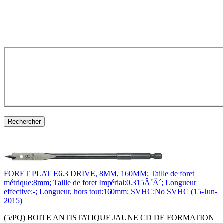
FORET PLAT E6.3 DRIVE, 8MM, 160MM; Taille de foret
métrique:8mm; Taille de foret Impérial:0.315Â´Â´; Longueur
effective:-; Longueur, hors tout:160mm; SVHC:No SVHC (15-Jun-
2015)
(5/PQ) BOITE ANTISTATIQUE JAUNE CD DE FORMATION