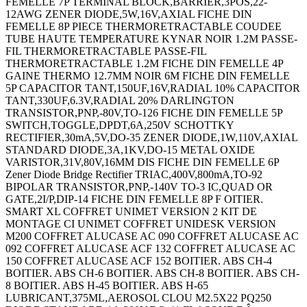
FEMELLE 7P TERMINAL BLOCK,BARRIER,3POS,22-
12AWG ZENER DIODE,5W,16V,AXIAL FICHE DIN
FEMELLE 8P PIECE THERMORETRACTABLE COUDEE
TUBE HAUTE TEMPERATURE KYNAR NOIR 1.2M PASSE-
FIL THERMORETRACTABLE PASSE-FIL
THERMORETRACTABLE 1.2M FICHE DIN FEMELLE 4P
GAINE THERMO 12.7MM NOIR 6M FICHE DIN FEMELLE
5P CAPACITOR TANT,150UF,16V,RADIAL 10% CAPACITOR
TANT,330UF,6.3V,RADIAL 20% DARLINGTON
TRANSISTOR,PNP,-80V,TO-126 FICHE DIN FEMELLE 5P
SWITCH,TOGGLE,DPDT,6A,250V SCHOTTKY
RECTIFIER,30mA,5V,DO-35 ZENER DIODE,1W,110V,AXIAL
STANDARD DIODE,3A,1KV,DO-15 METAL OXIDE
VARISTOR,31V,80V,16MM DIS FICHE DIN FEMELLE 6P
Zener Diode Bridge Rectifier TRIAC,400V,800mA,TO-92
BIPOLAR TRANSISTOR,PNP,-140V TO-3 IC,QUAD OR
GATE,2I/P,DIP-14 FICHE DIN FEMELLE 8P F OITIER.
SMART XL COFFRET UNIMET VERSION 2 KIT DE
MONTAGE CI UNIMET COFFRET UNIDESK VERSION
M200 COFFRET ALUCASE AC 090 COFFRET ALUCASE AC
092 COFFRET ALUCASE ACF 132 COFFRET ALUCASE AC
150 COFFRET ALUCASE ACF 152 BOITIER. ABS CH-4
BOITIER. ABS CH-6 BOITIER. ABS CH-8 BOITIER. ABS CH-
8 BOITIER. ABS H-45 BOITIER. ABS H-65
LUBRICANT,375ML,AEROSOL CLOU M2.5X22 PQ250