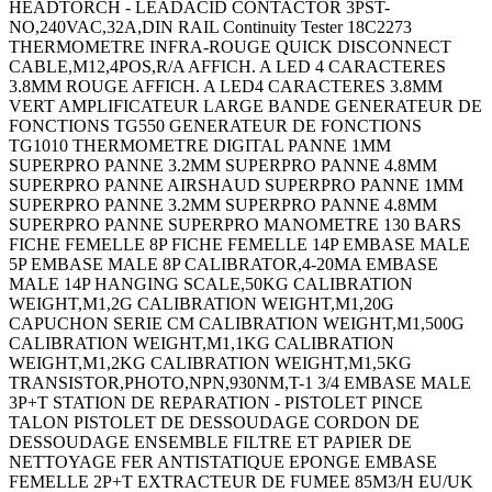
HEADTORCH - LEADACID CONTACTOR 3PST-
NO,240VAC,32A,DIN RAIL Continuity Tester 18C2273
THERMOMETRE INFRA-ROUGE QUICK DISCONNECT
CABLE,M12,4POS,R/A AFFICH. A LED 4 CARACTERES
3.8MM ROUGE AFFICH. A LED4 CARACTERES 3.8MM
VERT AMPLIFICATEUR LARGE BANDE GENERATEUR DE
FONCTIONS TG550 GENERATEUR DE FONCTIONS
TG1010 THERMOMETRE DIGITAL PANNE 1MM
SUPERPRO PANNE 3.2MM SUPERPRO PANNE 4.8MM
SUPERPRO PANNE AIRSHAUD SUPERPRO PANNE 1MM
SUPERPRO PANNE 3.2MM SUPERPRO PANNE 4.8MM
SUPERPRO PANNE SUPERPRO MANOMETRE 130 BARS
FICHE FEMELLE 8P FICHE FEMELLE 14P EMBASE MALE
5P EMBASE MALE 8P CALIBRATOR,4-20MA EMBASE
MALE 14P HANGING SCALE,50KG CALIBRATION
WEIGHT,M1,2G CALIBRATION WEIGHT,M1,20G
CAPUCHON SERIE CM CALIBRATION WEIGHT,M1,500G
CALIBRATION WEIGHT,M1,1KG CALIBRATION
WEIGHT,M1,2KG CALIBRATION WEIGHT,M1,5KG
TRANSISTOR,PHOTO,NPN,930NM,T-1 3/4 EMBASE MALE
3P+T STATION DE REPARATION - PISTOLET PINCE
TALON PISTOLET DE DESSOUDAGE CORDON DE
DESSOUDAGE ENSEMBLE FILTRE ET PAPIER DE
NETTOYAGE FER ANTISTATIQUE EPONGE EMBASE
FEMELLE 2P+T EXTRACTEUR DE FUMEE 85M3/H EU/UK