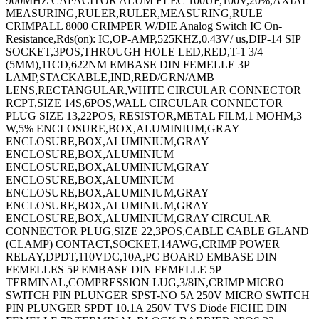
900MHZ CAPACITOR ALUM ELEC 100UF,100V,20%,AXIAL
MEASURING,RULER,RULER,MEASURING,RULE
CRIMPALL 8000 CRIMPER W/DIE Analog Switch IC On-
Resistance,Rds(on): IC,OP-AMP,525KHZ,0.43V/ us,DIP-14 SIP
SOCKET,3POS,THROUGH HOLE LED,RED,T-1 3/4
(5MM),11CD,622NM EMBASE DIN FEMELLE 3P
LAMP,STACKABLE,IND,RED/GRN/AMB
LENS,RECTANGULAR,WHITE CIRCULAR CONNECTOR
RCPT,SIZE 14S,6POS,WALL CIRCULAR CONNECTOR
PLUG SIZE 13,22POS, RESISTOR,METAL FILM,1 MOHM,3
W,5% ENCLOSURE,BOX,ALUMINIUM,GRAY
ENCLOSURE,BOX,ALUMINIUM,GRAY
ENCLOSURE,BOX,ALUMINIUM
ENCLOSURE,BOX,ALUMINIUM,GRAY
ENCLOSURE,BOX,ALUMINIUM
ENCLOSURE,BOX,ALUMINIUM,GRAY
ENCLOSURE,BOX,ALUMINIUM,GRAY
ENCLOSURE,BOX,ALUMINIUM,GRAY CIRCULAR
CONNECTOR PLUG,SIZE 22,3POS,CABLE CABLE GLAND
(CLAMP) CONTACT,SOCKET,14AWG,CRIMP POWER
RELAY,DPDT,110VDC,10A,PC BOARD EMBASE DIN
FEMELLES 5P EMBASE DIN FEMELLE 5P
TERMINAL,COMPRESSION LUG,3/8IN,CRIMP MICRO
SWITCH PIN PLUNGER SPST-NO 5A 250V MICRO SWITCH
PIN PLUNGER SPDT 10.1A 250V TVS Diode FICHE DIN