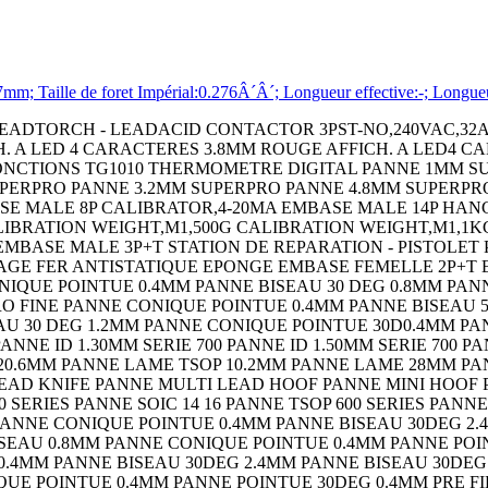
aille de foret Impérial:0.276Â´Â´; Longueur effective:-; Longu
LCD PP3 NOIR COQUE DE PROTECT. BLEU POUR BOITIER 90 COQUE DE PROTECT. JAUNE POUR BOITIER 90 COQUE DE PROTECT. NOIRE POUR BOITIER 90 COFFRET HH55 RT NB GY COFFRET HH55 RT 2AA GY COFFRET HH55 RT 4AA GY COFFRET HH55 RT PP3 GY COFFRET HH55 RT NB NOIR COFFRET HH55 RT 2AA NOIR COFFRET HH55 RT 4AA NOIR COFFRET HH55 RT PP3 NOIR COQUE DE PROTECT. BLEU POUR BOITIER 55 COQUE DE PROTECT. ORANGE POUR BOITIER 55 COQUE DE PROTECT. JAUNE POUR BOITIER 55 COQUE DE PROTECT. ROUGE POUR BOITIER 55 COQUE DE PROTECT. NOIRE POUR BOITIER 55 COFFRET HH40 RT NB CREME COFFRET HH40 RT PP3 CREME COFFRET HH40 RT NB NOIR COFFRET HH40 RT PP3 NOIR COFFRET HH40 FT PP3 CREME COFFRET HH40 FT NB NOIR COFFRET HH40 FT PP3 NOIR COQUE DE PROTECT. BLEU POUR BOITIER 40 COQUE DE PROTECT. BLEU POUR BOITIER 40 COQUE DE PROTECT. ORANGE POUR BOITIER 40 COQUE DE PROTECT. JAUNE POUR BOITIER 40 COQUE DE PROTECT. ROUGE POUR BOITIER 40 COQUE DE PROTECT. NOIRE POUR BOITIER 40 CEINTURE A CLIP NOIR CEINTURE A CLIP CREME PANNEAU DÂ´EXTENSION 100 NOIR SWITCH,SLIDE,SPDT,100mA,THROUGH HOLE CAPACITOR PP FILM 0.22UF,400V,5%,RADIAL BOARD-BOARD CONNECTOR HEADER 20WAY,2ROW RESISTOR,WIREWOUND,0.5 OHM,1W,5% RESISTOR,WIREWOUND,100 OHM,1W,5% RESISTOR,WIREWOUND,300OHM,1W,5% RESISTOR,WIREWOUND,500 OHM,1W,5% RESISTOR,WIREWOUND,240 OHM,5W,5% RESISTOR,WIREWOUND,68 OHM,5W,5% BIPOLAR TRANSISTOR,NPN,80V TO-220 DC-DC CONV,ISO POL,1 O/P,504W,42A,12V DC-DC CONV,ISO POL,1 O/P,504W,18A,2 CRYSTAL,3.6864MHZ,16PF,SMD CRYSTAL,32.768KHZ,6PF,SMD FUSE BLOCK,CLASS CC FUSE FUSE BLOCK,CLASS CC FUSE FUSE BLOCK,10.3 X 38MM FUSE BLOCK,10.3 X 38MM CONTACT,RECEPTACLE,24-18AWG,CRIMP RESISTOR,CURRENT SENSE,50 OHM,15W,1% CAPOT DATAMATE 2MM 12 VOIES RESISTOR,CURRENT SENSE,100KOHM,25W,1% RESISTOR,CURRENT SENSE,1KOHM,30W,1% RESISTOR,CURRENT SENSE,2KOHM,30W,1% SAFETY RELAY,SPST-NO,115VAC,4A SAFETY RELAY,SPST-NO,24VDC,4A TAPE,RETRO REFLECTIVE,25MMX2.5M SENSOR REFLECTOR SENSOR REFLECTOR SENSOR CABLE ASSEMBLY SENSOR MOUNTING BRACKET SENSOR MOUNTING BRACKET PHOTOELECTRIC SENSOR PHOTOELECTRIC SENSOR,0MM TO 43MM,NPN/PNP OUTPUT PHOTOELECTRIC SENSOR PHOTOELECTRIC SENSOR PHOTOELECTRIC SENSOR PHOTOELECTRIC SENSOR CAPOT DATAMATE 2MM 16 VOIES CAPOT DATAMATE 2MM 20 VOIES CIRCUIT BREAKER,HYD-MAG,1P,125V,10A CIRCUIT BREAKER,HYD-MAG,1P,250V,2A CIRCUIT BREAKER,HYD-MAG,1P,250V,5A MOSFET MICRO SWITCH,ROLLER LEVER SPDT 10A 250V SIDE ENTRY HOOD SIZE PG21 ALUMINIUM ALLOY BULKHEAD HOUSING,SIZE 3A,PLASTIC RESISTOR,METAL FILM,49.9 OHM,400mW,1% PINCE A SERTIR RESISTOR,WIREWOUND,33 OHM,5W,5% Wirewound Resistor Wirewound Resistor Wirewound Chassis Mount Wirewound Chassis Mount DIODE MODULE,100V,40A,D-55 DIODE MODULE,100V,70A,D-55 Hook-Up Wire MOUNTING BRACKET MOUNTING BRACKET Hand Held Enclosure TERMINAL,FEMALE DISCONNECT,0.25IN BLUE Ceramic Multilayer Capacitor Capacitance CAPACITOR POLY FILM FILM 1UF,5%,63V, CIRCUIT BREAKER,THERMAL,1P,250V,15A Power Rectifier Diode STANDARD DIODE,35A,800V,DO-203AB TERMINAL BLOCK,PCB,10POS,24-12AWG CONTACT,PIN,14AWG,CRIMP TERMINAL BLOCK,DIN RAIL,2POS,26-14AWG Cable Leaded Process Compatible:Yes SHLD MULTICOND CABLE,5COND,24AWG,1000 CIRCUIT BREAKER,THERMAL MAG,2P,20A MICRO SWITCH,HINGE LEVER,SPDT 15A 250V CHIP INDUCTOR,82NH 300MA 5% 900MHZ CAPACITOR ALUM ELEC 100UF,100V,20%,AXIAL MEASURING,RULER,RULER,MEASURING,RULE CRIMPALL 8000 CRIMPER W/DIE Analog Switch IC On-Resistance,Rds(on): IC,OP-AMP,525KHZ,0.43V/ us,DIP-