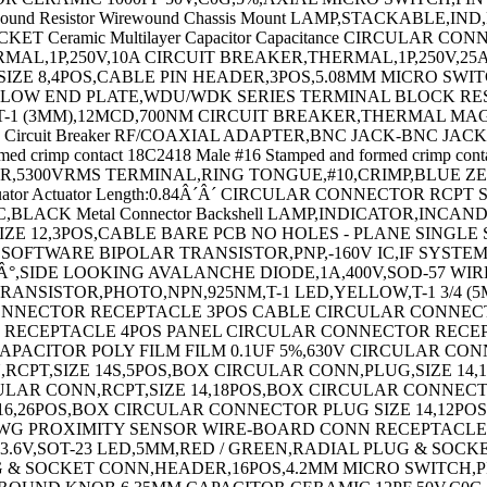
400V,3A TO-205AF ENCLOSURES,ACCESSORIES TERMINAL,FEMALE DISCONNECT,0.187IN BLUE TACHOMETER CIRCULAR CONNECTOR PLUG SIZE 11,13POS,CABLE SWITCH,ROCKER,DPST,10A,250V,BLACK IR EMITTER,940NM,T-1 3/4,THROUGH HOLE TERMINAL BLOCK JUMPER,10WAY RESISTOR,METAL FILM,9.09KOHM,250mW,1% STRAIGHT KEY POWER RELAY,4PDT,24VDC,6A,PLUG IN KEYCAP ENCLOSURE MULTIPURPOSE POLYCARBONATE RED MICRO SW,SPRING PLUNGER,SPDT,25A 250V WIRE-BOARD CONNECTOR RECEPTACLE,7POS,2.54MM CONTACT,PIN,30-26AWG,CRIMP CIRCULAR CONTACT,PIN,18-14AWG,CRIMP CIRCULAR CONN,RCPT,SIZE 20,17POS,BOX CIRCULAR CONNECTOR PLUG SIZE 14S,5POS,CABLE CIRCULAR CONNECTOR PLUG SIZE 14S,3POS,CABLE CIRCULAR CONNECTOR PLUG,SIZE 16,3POS,CABLE CIRCULAR CONN,RCPT,SIZE 12,10POS,BOX CIRCULAR CONN,RCPT,SIZE 12,3POS,BOX CIRCULAR CONN,PLUG,SIZE 16,8POS,BOX CIRCULAR CONN,RCPT,SIZE 16,8POS,BOX CIRCULAR CONN,RCPT,SIZE 18,32POS,BOX CIRCULAR CONNECTOR PLUG,SIZE 12,3POS,CABLE CIRCULAR CONNECTOR PLUG,SIZE 16,8POS,CABLE CIRCULAR CONNECTOR PLUG,SIZE 16,8POS,CABLE CIRCULAR CONN,RCPT,SIZE 10,6POS,BOX CIRCULAR CONN,RCPT,SIZE 16,26POS,BOX CIRCULAR CONN,RCPT,SIZE 16,26POS,BOX CIRCULAR CONN,RCPT,SIZE 18,32POS,BOX CIRCULAR CONN,RCPT,SIZE 20,41POS,BOX CIRCULAR CONNECTOR,PLUG,12-10P,CABLE CIRCULAR CONNECTOR PLUG,SIZE 12,3POS,CABLE CIRCULAR CONNECTOR PLUG SIZE 16,26POS,CABLE CIRC stor STRAIN RELIEF,14WAY CIRCUIT BREAKER,THERMAL,1P,250V,5A SPXO,10MHZ,SMD CRYSTAL,18.432MHZ,20PF,SMD CRYSTAL,12MHZ,16PF,SMD RF/COAXIAL ADAPTER,N JACK-7/16 DIN PLUG FUSE BLOCK,CLASS CC FUSE FUSE HOLDER Switch Knob Alphanumeric LED Display Panel FERRITE BEAD,0.2OHM,300mA,0805 FERRITE CORE,CYLINDRICAL Thick Film Resistor Series:MP900 RESISTOR,CURRENT SENSE,5KOHM,25W,1% LOOP POWERED METER SAFETY RELAY,2NO,24VDC,6A QUICK DISCONNECT CABLE,M12,4POS,R/A PHOTOELECTRIC SENSOR PHOTOELECTRIC SENSOR SCREENCLENS Photoelectric Sensor KIT DE NETTOYAGE PHOTOELECTRIC SENSOR POWER RELAY,SPDT,12VDC,10A,PC BOARD CHIFFONS DE NETTOYAGE SWITCH,SAFETY INTERLOCK,2NC/1NO,10A SENSOR MOUNTING BRACKET PHOTOELECTRIC SENSOR PHOTOELECTRIC SENSOR PHOTOELECTRIC SENSOR PHOTOELECTRIC SENSOR PHOTOELECTRIC SENSOR PHOTOELECTRIC SENSOR PHOTOELECTRIC SENSOR PHOTOELECTRIC SENSOR PHOTOELECTRIC SENSOR PHOTOELECTRIC SENSOR PHOTOELECTRIC SENSOR PHOTOELECTRIC SENSOR PHOTOELECTRIC SENSOR PHOTOELECTRIC SENSOR PHOTOELECTRIC SENSOR PHOTOELECTRIC SENSOR PHOTOELECTRIC SENSOR PHOTOELECTRIC SENSOR CAPACITANCE:18000PF CAPACITOR PP FILM 0.047UF,400V,5%,RADIAL CAPACITOR CERAMIC 1500PF,50V,X7R,10%,0402 CAPACITOR CERAMIC 47PF 50V,C0G,5%,0402 CAPACITOR CERAMIC,680PF,50V,X7R,10%,0402 CIRCUIT BREAKER,HYD-MAG,1P,125V,10A CIRCUIT BREAKER,HYD-MAG,1P,250V,2A CIRCUIT BREAKER,HYD-MAG,1P,250V,10A SHLD MULTIPR CABLE 10PR 100FT 300V CHR TRIMMER,POTENTIOMETER,5KOHM 12TURN THRU HOLE TRIMMER,POT 10KOHM 22TURN Panel Cermet Potentiometer Resistance Toleranc CIRCUIT BREAKER,HYD-MAG,1P,240V,20A CIRCUIT BREAKER,HYD-MAG,1P,240V,5A UNSHLD SOOW CORD 2COND 12AWG 250FT 600V TRIMMER,POTENTIOMETER,5KOHM 25TURN THRU HOLE TRIMMER,POTENTIOMETER,100KOHM 12TURN THRU HOLE TRIMMER,POTENTIOMETER,100 OHM 12TURN THRU HOLE TRIMMER,POTENTIOMETER,500 OHM 12TURN THRU HOLE POT,COND PLASTIC,5MOHM,20%,2W PLUG DUST CAP Proximity Sensor Proximity Sensor Input LIMIT SWITCH CONNECTEUR BORD DE CARTE 20 VOIES CONNECTEUR DIP 20V CONNECTEUR DIP 34V CONNECTEUR DIP 64V HE10 FEMELLE 14V ST FIBER OPTIC CONNECTOR 62.5/125?M MULTIMODE MODULAR BATTERY CONTACT,2 WAY,3A Lamps,Indicator Leaded Process Compatib TERMINAL,RING TONGUE,1/2IN,CRIMP TERMINAL,RING TONGUE,#10,CRIMP FERRITE CORE,CYLINDRICAL,220 OHM/100MHZ,300MHZ CONDENSATEUR SERIES:101 Hook-Up Wire Number of Conductors:1 ENCLOSURES,ACCESSORIES ENCLOSURE,JUNCTION BOX,STEEL,GRAY HOLE SEAL,STEEL,22MM HOLE SEAL,STAINLESS STEEL,27MM ENCLOSURE,WALL MOUNT,STEEL,GRAY EMBASE SIL 18V STAINLESS STEEL MOUNTING BRACKET KIT EMBASE SIL 8V EMBASE SIL 14V Wirewound Resistor Thick Film Resistor Series:HD Thick Film Resistor Series:HD Wirewound Resistor Series:PV Wirewound Resistor Wirewound Resistor Series:200 CAT5E RJ45 MODULAR JACK,8POS,1 PORT EMBASE MALE SUB-D COUDEE PLAST. 9 V EMBASE FEM. SUB-D COUDEE PLAST. 9 V EMBASE FEM. SUB-D COUDEE PLAST. 25 V DIODE MODULE,600