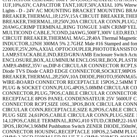
ton Switch ZENER DIODE,350mW,3.6V,SOT-23 LED,5MM,RED / GREEN,RADIAL PLUG & SOCKET HOUSING,RECEPTACLE,NYLON Multipole Connector CONNECTOR HOUSING,RECEPTACLE 10POS,2.54MM PLUG & SOCKET CONN,HEADER,16POS,4.2MM MICRO SWITCH,PIN PLUNGER,SPDT 11A 250V LED,WHITE,T-1 (3MM),2.25CD,550NM LED,BLUE,T-1 (3MM),250MCD,466NM ROUND KNOB,6.35MM CAPACITOR CERAMIC 12PF 50V,C0G,5%,080 STRAIN RELIEF COVER KIT,POLYPHENYLENE CAPACITOR CERAMIC 0.022UF 100V,X7R,10% CAPACITOR CERAMIC,0.1UF,50V,X7R,10%,1210 CAPACITOR TANT,220UF,10V,0.065 OHM,0.1,SMD ENCLOSURE,WALL MOUNT,ALUMINIUM ENCLOSURE,WALL MOUNT,ALUMINIUM STATIC PROTECTION PLUG & SOCKET CONN,HEADER,6POS,4.2MM FEMALE SCREW LOCK KIT,#4-40 POWER RELAY,DPDT,115VAC,3A,PLUG IN TERMINAL,RING TONGUE,#6,CRIMP,RED TERMINAL,RING TONGUE,#6,CRIMP,RED TERMINAL,RING TONGUE,#4,CRIMP LAMP,FLUORESCENT,BI-PIN,34W GROUNDING CORD GROUNDING CORD BOARD-BOARD CONN,HEADER,36WAY,1ROW HALL EFFECT MAGNETIC SENSOR CIRCULAR CONN,RCPT,SIZE 14,12POS,BOX Terminal TERMINAL,RING TONGUE,#8,CRIMP,RED TERMINAL,RING TONGUE,#10,CRIMP YELLOW CONTACT,SOCKET,SOLDER TERMINAL,MALE DISCONNECT,0.25IN,BLUE TERMINAL,FEMALE DISCONNECT,0.187IN RED TERMINAL,FEMALE DISCONNECT,0.11IN,RED TERMINAL,FEMALE DISCONNECT,0.187IN RED TERMINAL,RING TONGUE,5/16IN,CRIMP CAPACITOR CERAMIC 0.033UF 100V,X7R,10%,RAD CAPACITOR CERAMIC 220PF,1000V,X5F,10%,RAD TERMINAL,RING TONGUE,#4,CRIMP,RED TERMINAL,RING TONGUE,#8,CRIMP,RED TERMINAL,RING TONGUE,#10,CRIMP YELLOW TERMINAL,SPADE/FORK,#8,CRIMP,BLUE TERMINAL,CLOSED END SPLICE,RED TERMINAL,RING TONGUE,#6,CRIMP,BLUE TERMINAL,RING TONGUE,#10,CRIMP YELLOW TERMINAL,RING TONGUE,#6,CRIMP,RED TERMINAL,RING TONGUE 1/4IN CRIMP YELLOW TERMINAL,RING TONGUE,#2,CRIMP TERMINAL,SPADE/FORK,#4,CRIMP TERMINAL,RING TONGUE,#6,CRIMP,BLUE TERMINAL,RING TONGUE,#6,CRIMP,RED SWITCH,ROCKER,DPST,10A,250V,ORANGE CONTACT,SOCKET,30-26AWG,CRIMP CIRCULAR CONNECTOR,PLUG,7POS,CABLE RESISTOR,METAL FILM,3.32KOHM,600mW,1% RESISTOR,METAL FILM,51.1 OHM,600mW,1% RESISTOR,METAL FILM,75KOHM,600mW,1% RESISTOR,METAL FILM,7.5KOHM,600mW,1% Analog/Digital Converter IC Number of Bi IC,OP-AMP,2MHZ,15V/Âµs,SOIC-8 IC,AUDIO PWR AMP,CLASS AB 700mW MSOP-8 ENCLOSURE,WALL MOUNT POLYCARBONATE GRAY N CHANNEL MOSFET,