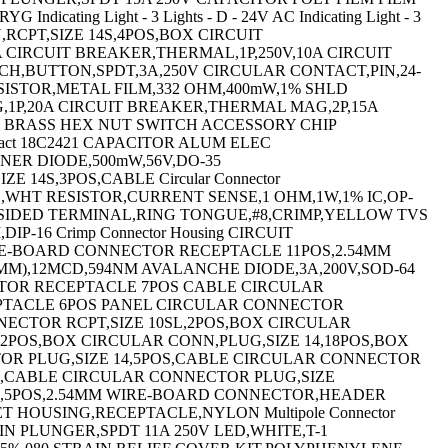
V,70A,D-55 IC,PRECISION COMP,DUAL,1.3 uS,SOIC-8 LAMP,INCANDESCENT,BI PIN,12V TERMINAL,WIDE ROLL EYELET,0.07IN,THD TERMINAL,RING TONGUE,#8,CRIMP NATURAL LAMP,STACKABLE,INDICATOR,RED Indicating Light - 1 Light - D - 24V AC/ Indicating Light - 2 Lights - P - 24V AC LAMP STACKABLE IND RED/YEL/GRN/BLUE LAMP,STACKABLE,IND,RYG Super Slim Indicating Light - 3 Lights - Super Slim Indicating Light - 3 Lights - TERMINAL,MALE DISCONNECT,0.187IN,RED HOOK & LOOP FASTENER,203.2MM PERFORATED WIRE-BOARD CONNECTOR HEADER 8POS,2.54MM Ceramic Multilayer Capacitor HEAT SINK FEMALE SCREW LOCK KIT,#4-40 Switch Knob CIRCUIT BREAKER,THERMAL,1P,125V,10A CIRCUIT BREAKER,THERMAL,1P,125V,20A CIRCUIT BREAKER,THERMAL,1P,125V,5A CIRCUIT BREAKER,THERMAL,1P,250V,15A MICRO SWITCH PIN PLUNGER SPDT 100mA 250V POWER RELAY,6PDT,115VAC,3A,PLUG IN CIRCUIT BREAKER,THERMAL,2P,250V,20A POWER RELAY,SPDT,24VDC,30A,FLANGE CAPACITOR TANT,1UF,20V,AXIAL 10% HF INDUCTOR,470NH 150MA 10% 160MHZ N CH MOSFET,500V,12A,TO-204AA IC,SINGLE INVERTER,SOT-353-5 Pin Header Number of Contacts:10 PIN HEADER,6POS,3.5MM Standard Terminal Block TURNS COUNTING DIAL,20,6.35MM Terminal Block Number of Positions:10 Circular Connector Body Material:Metal CONTACT,MALE,20-16AWG,CRIMP CONTACT,RECEPTACLE,20-16AWG,CRIMP CONNECTOR CONTACT,PIN,CRIMP CONTACT BLOCK,1NO/1NC,10A,SCREW/CLAMP CAPACITOR ALUM ELEC 100UF,450V,20%,SNAP-IN CARD EJECTOR HEAT SINK IC-AUDIO DIGITAL FILTER CONVERTISSEUR N/A AUDIO CIRCULAR CONN PLUG SIZE 25 128POS,CABLE TERMINAL BLOCK,DIN RAIL,4POS,22-12AWG TERMINAL,RING TONGUE,#10,CRIMP TERMINAL,RING TONGUE,3/8IN,CRIMP TERMINAL,RING TONGUE,#4,CRIMP,RED CONNECTOR,HOUSING,PLUG,16POS,CABLE Jumper TAPE,SPLICING,RUBBER,BLACK 25MMX9.1MM MULTICONDUCTOR DATA CABLE,6 CONDUCTORS CABLE,COAXIAL,UNJKTED,RG405/U,24AWG,50FT,TIN BRD #18 GIFHDLDPE DBSH PVC Hook-Up Wire Conductor Size AWG:18 Hook-Up Wire #18GIFHDLDPE SH FS FRPVC HOOK-UP WIRE,250FT,8AWG,CU,BLACK Single inlet blower,centrifugal,AC mot LED,RED,T-1 3/4 (5MM),18MCD,700NM LED,RED,T-1 3/4 (5MM),150MCD,625NM POWER RELAY DPST-NO/NC,24V,25A BRACKET POWER RELAY,4PST-NO,24VDC,25A BRACKET TERMINAL,RING TONGUE,3/8IN,CRIMP BLUE TERMINAL,RING TONGUE,#4,CRIMP,RED CIRCUIT BREAKER,THERMAL MAG,2P,15A CIRCUIT BREAKER,THERMAL MAG,3P,10A MOUNTING BRACKET CIRCUIT BREAKER,THERMAL MAG,1P,25A CIRCUIT BREAKER,THERMAL MAG,1P,60A CIRCUIT BREAKER,THERMAL MAG,2P,60A SWITCH ACTUATOR RELAY SOCKET 300 VAC 7AMP TYPE R Long Nose Keying Plug For Use With:AMP S MICRO SWITCH,HINGE LEVER,SPDT,5A 250V MICRO SWITCH,HINGE LEVER,SPDT 15A 250V SWITCH,PUSHBUTTON,SPST-NO,10A,400V SWITCH,PUSHBUTTON,SPST-NO,10A,400V POWER RELAY,3PDT,240VAC,15A,PLUG IN TERMINAL,RING TONGUE,#10,CRIMP TERMINA,PARALLEL SPLICE,CRIMP,BRASS,22-18AWG Replacement Keys (2) ROTARY CAM SWITCH Female #16 Stamped and formed crimp contact 18C2411 SHLD MULTICOND CABLE,6COND,22AWG,500FT,300V TERMINAL,RING TONGUE 1/4IN CRIMP YELLOW SWITCH,SLIDE,SPDT,20V,THROUGH HOLE 1624R CMR 4P24 RED 1000 SIB MEASURING,WIRE GAUGE,WIRE GAUGE,U.S. SHLD MULTICOND CABLE,2COND,16AWG,500FT,300V CABLE,SHLD MULTICOND,2COND,18AWG,500FT,300V CABLE,SHLD MULTICOND,4COND,18AWG,1000FT,300V CABLE,SHLD MULTICOND,4COND,18AWG,500FT,300V SHLD MULTICOND CABLE,6COND,18AWG,500FT,300V CABLE,SHLD MULTICOND,6COND,18AWG,500FT,300V Multiconductor Cable SHLD MULTICOND CABLE,2COND,20AWG,500FT,300V SHLD MULTICOND CABLE,4COND,22AWG,1000FT,300V CABLE,SHLD MULTICOND,4COND,22AWG,500FT,300V 8 #22 PVC FRPVC SHLD MULTIPR CABLE 3PR 1000FT 300V GRY Multiconductor Cable Shielded Multiconductor Cable Total Numb RF/COAXIAL SMA PLUG STR 50 OHM CRIMP/SLDR TOOLS,CRIMP MICRO SW,STRAIGHT LEVER,SPDT,20A 480V TERMINAL,RING TONGUE,#10,CRIMP,RED TE