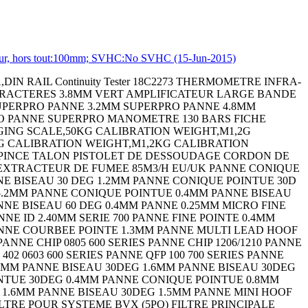
eur, hors tout:100mm; SVHC:No SVHC (15-Jun-2015)
14 SIP SOCKET,3POS,THROUGH HOLE LED,RED,T-1 3/4 (5MM),11CD,622NM EMBASE DIN FEMELLE 3P LAMP,STACKABLE,IND,RED/GRN/AMB LENS,RECTANGULAR,WHITE CIRCULAR CONNECTOR RCPT,SIZE 14S,6POS,WALL CIRCULAR CONNECTOR PLUG SIZE 13,22POS, RESISTOR,METAL FILM,1 MOHM,3 W,5% ENCLOSURE,BOX,ALUMINIUM,GRAY ENCLOSURE,BOX,ALUMINIUM,GRAY ENCLOSURE,BOX,ALUMINIUM ENCLOSURE,BOX,ALUMINIUM,GRAY ENCLOSURE,BOX,ALUMINIUM ENCLOSURE,BOX,ALUMINIUM,GRAY ENCLOSURE,BOX,ALUMINIUM,GRAY ENCLOSURE,BOX,ALUMINIUM,GRAY CIRCULAR CONNECTOR PLUG,SIZE 22,3POS,CABLE CABLE GLAND (CLAMP) CONTACT,SOCKET,14AWG,CRIMP POWER RELAY,DPDT,110VDC,10A,PC BOARD EMBASE DIN FEMELLES 5P EMBASE DIN FEMELLE 5P TERMINAL,COMPRESSION LUG,3/8IN,CRIMP MICRO SWITCH PIN PLUNGER SPST-NO 5A 250V MICRO SWITCH PIN PLUNGER SPDT 10.1A 250V TVS Diode FICHE DIN FEMELLE 7P TERMINAL BLOCK,BARRIER,3POS,22-12AWG ZENER DIODE,5W,16V,AXIAL FICHE DIN FEMELLE 8P PIECE THERMORETRACTABLE COUDEE TUBE HAUTE TEMPERATURE KYNAR NOIR 1.2M PASSE-FIL THERMORETRACTABLE PASSE-FIL THERMORETRACTABLE 1.2M FICHE DIN FEMELLE 4P GAINE THERMO 12.7MM NOIR 6M FICHE DIN FEMELLE 5P CAPACITOR TANT,150UF,16V,RADIAL 10% CAPACITOR TANT,330UF,6.3V,RADIAL 20% DARLINGTON TRANSISTOR,PNP,-80V,TO-126 FICHE DIN FEMELLE 5P SWITCH,TOGGLE,DPDT,6A,250V SCHOTTKY RECTIFIER,30mA,5V,DO-35 ZENER DIODE,1W,110V,AXIAL STANDARD DIODE,3A,1KV,DO-15 METAL OXIDE VARISTOR,31V,80V,16MM DIS FICHE DIN FEMELLE 6P Zener Diode Bridge Rectifier TRIAC,400V,800mA,TO-92 BIPOLAR TRANSISTOR,PNP,-140V TO-3 IC,QUAD OR GATE,2I/P,DIP-14 FICHE DIN FEMELLE 8P F OITIER. SMART XL COFFRET UNIMET VERSION 2 KIT DE MONTAGE CI UNIMET COFFRET UNIDESK VERSION M200 COFFRET ALUCASE AC 090 COFFRET ALUCASE AC 092 COFFRET ALUCASE ACF 132 COFFRET ALUCASE AC 150 COFFRET ALUCASE ACF 152 BOITIER. ABS CH-4 BOITIER. ABS CH-6 BOITIER. ABS CH-8 BOITIER. ABS CH-8 BOITIER. ABS H-45 BOITIER. ABS H-65 LUBRICANT,375ML,AEROSOL CLOU M2.5X22 PQ250 DIODE,STANDARD,1A,200V,DO-41 FLASQUE DÂ´EXTREMITE GRIS 2.5MM CARTE DE REPERAGE 1-50 (X2) HORIZONTALE INDUCTIVE PROXIMITY SENSOR,3MM,12VDC TO 24VDC ISOLATEUR 3P 25A Ceramic chip capacitor,22 uF,10 VDC,c CERAMIC CHIP CAPACITOR,10 UF,6.3 VDC WIRE-BOARD CONNECTOR,MALE,3POS,1ROW SUPPORT DE CHAINE PORTE CABLE PQ2 SUPPORT DE CHAINE PORTE CABLE PQ2 RESISTOR,WIREWOUND,50 OHM,1W,5% RESISTOR,WIREWOUND,20 OHM,5W,5% Power Resistor BIPOLAR TRANSISTOR,PNP,-120V,TO-220 CONNECTOR CONNECTOR LED,RED,T-1 3/4 (5MM),5MCD,700NM CRYSTAL,10MHZ,16PF,SMD FUSE BLOCK,CLASS CC FUSE FUSE BLOCK,CLASS CC FUSE TERMINAL,MALE DISCONNECT,0.187IN,BLUE TERMINAL,RING TONGUE,#8,CRIMP,BLUE RESISTOR,CURRENT SENSE,0.02 OHM,15W,5% QUICK DISCONNECT CABLE,M12 4POS STRAIGHT QUICK DISCONNECT CABLE,M12,4POS,R/A QUICK DISCONNECT CABLE,M12 4POS STRAIGHT SENSOR MOUNTING BRACKET PHOTOELECTRIC SENSOR CIRCUIT PROTECTOR,HYD-MAG,1P,240V,5A CIRCUIT BREAKER,HYD-MAG,1P,250V,1A SCHOTTKY RECTIFIER,3A 20V DO-201AD Connector Dust Cap For Use With:MIL-C-38 Connector Dust Cap RESISTOR,METAL FILM,249 OHM,600mW,1% Tools,Extractors CAPACITOR CERAMIC 100PF 50V,C0G,5%,AXIAL CAPACITOR CERAMIC 1000PF 50V,C0G,5%,AXIAL MICRO SWITCH,PIN PLUNGER,SPDT 15A 250V CAPACITOR POLY FILM FILM 1UF,10%,63V, CAPACITOR TANT,10UF,50V,AXIAL 10% Wirewound Resistor Wirewound Chassis Mount LAMP,STACKABLE,IND,RYG Indicating Light - 3 Lights - D - 24V AC Indicating Light - 3 Lights - D