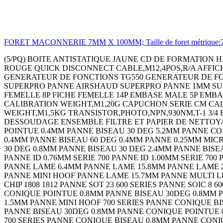
FORET MACONNERIE 7MM X 100MM; Taille de foret métrique:7mm; T
(5/PQ) BOITE ANTISTATIQUE JAUNE CD DE FORMATION HEADTORCH - LEADACID CONTACTOR 3PST-NO,240VAC,32A,DIN RAIL Continuity Tester 18C2273 THERMOMETRE INFRA-ROUGE QUICK DISCONNECT CABLE,M12,4POS,R/A AFFICH. A LED 4 CARACTERES 3.8MM ROUGE AFFICH. A LED4 CARACTERES 3.8MM VERT AMPLIFICATEUR LARGE BANDE GENERATEUR DE FONCTIONS TG550 GENERATEUR DE FONCTIONS TG1010 THERMOMETRE DIGITAL PANNE 1MM SUPERPRO PANNE 3.2MM SUPERPRO PANNE 4.8MM SUPERPRO PANNE AIRSHAUD SUPERPRO PANNE 1MM SUPERPRO PANNE 3.2MM SUPERPRO PANNE 4.8MM SUPERPRO PANNE SUPERPRO MANOMETRE 130 BARS FICHE FEMELLE 8P FICHE FEMELLE 14P EMBASE MALE 5P EMBASE MALE 8P CALIBRATOR,4-20MA EMBASE MALE 14P HANGING SCALE,50KG CALIBRATION WEIGHT,M1,2G CALIBRATION WEIGHT,M1,20G CAPUCHON SERIE CM CALIBRATION WEIGHT,M1,500G CALIBRATION WEIGHT,M1,1KG CALIBRATION WEIGHT,M1,2KG CALIBRATION WEIGHT,M1,5KG TRANSISTOR,PHOTO,NPN,930NM,T-1 3/4 EMBASE MALE 3P+T STATION DE REPARATION - PISTOLET PINCE TALON PISTOLET DE DESSOUDAGE CORDON DE DESSOUDAGE ENSEMBLE FILTRE ET PAPIER DE NETTOYAGE FER ANTISTATIQUE EPONGE EMBASE FEMELLE 2P+T EXTRACTEUR DE FUMEE 85M3/H EU/UK PANNE CONIQUE POINTUE 0.4MM PANNE BISEAU 30 DEG 5.2MM PANNE CONIQUE POINTUE 0.4MM PANNE BISEAU 30 DEG 0.8MM PANNE BISEAU 30 DEG 1.2MM PANNE CONIQUE POINTUE 30D 0.4MM PANNE BISEAU 60 DEG 0.4MM PANNE 0.25MM MICRO FINE PANNE CONIQUE POINTUE 0.4MM PANNE BISEAU 5.2MM PANNE CONIQUE POINTUE 0.4MM PANNE BISEAU 30 DEG 0.8MM PANNE BISEAU 30 DEG 2.4MM PANNE BISEAU 30 DEG 1.2MM PANNE CONIQUE POINTUE 30D0.4MM PANNE BISEAU 60 DEG 0.4MM PANNE 0.25MM MICRO FINE PANNE ID 0.76MM SERIE 700 PANNE ID 1.00MM SERIE 700 PANNE ID 1.30MM SERIE 700 PANNE ID 1.50MM SERIE 700 PANNE ID 2.40MM SERIE 700 PANNE FINE POINTE 0.4MM PANNE LAME 6.4MM PANNE LAME 15.8MM PANNE LAME 20.6MM PANNE LAME TSOP 10.2MM PANNE LAME 28MM PANNE COURBEE POINTE 1.3MM PANNE MULTI LEAD HOOF PANNE MINI HOOF PANNE LAME 15.7MM PANNE MULTI LEAD KNIFE PANNE MULTI LEAD HOOF PANNE MINI HOOF PANNE CHIP 0805 600 SERIES PANNE CHIP 1206/1210 PANNE CHIP 1808 1812 PANNE SOT 23 600 SERIES PANNE SOIC 8 600 SERIES PANNE SOIC 14 16 PANNE TSOP 600 SERIES PANNE 402 0603 600 SERIES PANNE QFP 100 700 SERIES PANNE CONIQUE POINTUE 0.8MM PANNE BISEAU 30DEG 0.8MM PANNE CONIQUE POINTUE 0.4MM PANNE BISEAU 30DEG 2.4MM PANNE BISEAU 30DEG 1.6MM PANNE BISEAU 30DEG 1.5MM PANNE MINI HOOF 700 SERIES PANNE CONIQUE BISEAU 0.8MM PANNE CONIQUE POINTUE 0.4MM PANNE POINTUE 30DEG 0.4MM PANNE CONIQUE POINTUE 0.8MM PANNE BISEAU 30DEG 0.8MM PANNE CONIQUE POINTUE 0.4MM PANNE BISEAU 30DEG 2.4MM PANNE BISEAU 30DEG 1.6MM PANNE BISEAU 30DEG 1.5MM PANNE MINI HOOF 700 SERIES PANNE CONIQUE BISEAU 0.8MM PANNE CONIQUE POINTUE 0.4MM PANNE POINTUE 30DEG 0.4MM PRE FILTRE POUR SYSTEME BVX (5PQ) FILTRE PRINCIPALE POUR SYSTEME BVX BRAS ANTISTATIQUE- 600MM ENCLOSURE,HAND HELD,PLASTIC,BLACK ENCLOSURE,HAND HELD,PLASTIC,BLACK COFFRET HH 100 FT PP3 NOIR COFFRET HH 100 LCD NB CREME COFFRET HH 100 LCD 4AA CREME COFFRET HH 100 LCD PP3 CREME COFFRET HH 100 LCD NB NOIR COFFRET HH 100 LCD 4AA NOIR COFFRET HH 100 LCD PP3 NOIR COQUE DE PROTECT. BLEU POUR BOITIER 100 COQUE DE PROTECT. BLEU POUR BOITIER 100 COQUE DE PROTECT. ORANGE POUR BOITIER100 COQUE DE PROTECT. JAUNE POUR BOITIER 100 COQUE DE PROTECT. ROUGE POUR BOITIER 100 COQUE DE PROTECT. NOIRE POUR BOITIER 100 COFFRET HH 90 NB NOIR COFFRET HH90 