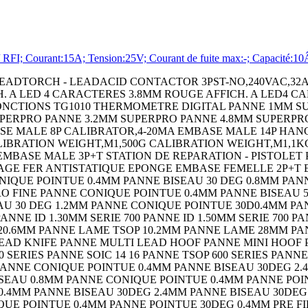
; Courant:15A; Tension:25V; Courant de fuite max:-; Capacité:10ÂµF
LCD PP3 NOIR COQUE DE PROTECT. BLEU POUR BOITIER 90 COQUE DE PROTECT. JAUNE POUR BOITIER 90 COQUE DE PROTECT. NOIRE POUR BOITIER 90 COFFRET HH55 RT NB GY COFFRET HH55 RT 2AA GY COFFRET HH55 RT 4AA GY COFFRET HH55 RT PP3 GY COFFRET HH55 RT NB NOIR COFFRET HH55 RT 2AA NOIR COFFRET HH55 RT 4AA NOIR COFFRET HH55 RT PP3 NOIR COQUE DE PROTECT. BLEU POUR BOITIER 55 COQUE DE PROTECT. ORANGE POUR BOITIER 55 COQUE DE PROTECT. JAUNE POUR BOITIER 55 COQUE DE PROTECT. ROUGE POUR BOITIER 55 COQUE DE PROTECT. NOIRE POUR BOITIER 55 COFFRET HH40 RT NB CREME COFFRET HH40 RT PP3 CREME COFFRET HH40 RT NB NOIR COFFRET HH40 RT PP3 NOIR COFFRET HH40 FT PP3 CREME COFFRET HH40 FT NB NOIR COFFRET HH40 FT PP3 NOIR COQUE DE PROTECT. BLEU POUR BOITIER 40 COQUE DE PROTECT. BLEU POUR BOITIER 40 COQUE DE PROTECT. ORANGE POUR BOITIER 40 COQUE DE PROTECT. JAUNE POUR BOITIER 40 COQUE DE PROTECT. ROUGE POUR BOITIER 40 COQUE DE PROTECT. NOIRE POUR BOITIER 40 CEINTURE A CLIP NOIR CEINTURE A CLIP CREME PANNEAU DÂ´EXTENSION 100 NOIR SWITCH,SLIDE,SPDT,100mA,THROUGH HOLE CAPACITOR PP FILM 0.22UF,400V,5%,RADIAL BOARD-BOARD CONNECTOR HEADER 20WAY,2ROW RESISTOR,WIREWOUND,0.5 OHM,1W,5% RESISTOR,WIREWOUND,100 OHM,1W,5% RESISTOR,WIREWOUND,300OHM,1W,5% RESISTOR,WIREWOUND,500 OHM,1W,5% RESISTOR,WIREWOUND,240 OHM,5W,5% RESISTOR,WIREWOUND,68 OHM,5W,5% BIPOLAR TRANSISTOR,NPN,80V TO-220 DC-DC CONV,ISO POL,1 O/P,504W,42A,12V DC-DC CONV,ISO POL,1 O/P,504W,18A,2 CRYSTAL,3.6864MHZ,16PF,SMD CRYSTAL,32.768KHZ,6PF,SMD FUSE BLOCK,CLASS CC FUSE FUSE BLOCK,CLASS CC FUSE FUSE BLOCK,10.3 X 38MM FUSE BLOCK,10.3 X 38MM CONTACT,RECEPTACLE,24-18AWG,CRIMP RESISTOR,CURRENT SENSE,50 OHM,15W,1% CAPOT DATAMATE 2MM 12 VOIES RESISTOR,CURRENT SENSE,100KOHM,25W,1% RESISTOR,CURRENT SENSE,1KOHM,30W,1% RESISTOR,CURRENT SENSE,2KOHM,30W,1% SAFETY RELAY,SPST-NO,115VAC,4A SAFETY RELAY,SPST-NO,24VDC,4A TAPE,RETRO REFLECTIVE,25MMX2.5M SENSOR REFLECTOR SENSOR REFLECTOR SENSOR CABLE ASSEMBLY SENSOR MOUNTING BRACKET SENSOR MOUNTING BRACKET PHOTOELECTRIC SENSOR PHOTOELECTRIC SENSOR,0MM TO 43MM,NPN/PNP OUTPUT PHOTOELECTRIC SENSOR PHOTOELECTRIC SENSOR PHOTOELECTRIC SENSOR PHOTOELECTRIC SENSOR CAPOT DATAMATE 2MM 16 VOIES CAPOT DATAMATE 2MM 20 VOIES CIRCUIT BREAKER,HYD-MAG,1P,125V,10A CIRCUIT BREAKER,HYD-MAG,1P,250V,2A CIRCUIT BREAKER,HYD-MAG,1P,250V,5A MOSFET MICRO SWITCH,ROLLER LEVER SPDT 10A 250V SIDE ENTRY HOOD SIZE PG21 ALUMINIUM ALLOY BULKHEAD HOUSING,SIZE 3A,PLASTIC RESISTOR,METAL FILM,49.9 OHM,400mW,1% PINCE A SERTIR RESISTOR,WIREWOUND,33 OHM,5W,5% Wirewound Resistor Wirewound Resistor Wirewound Chassis Mount Wirewound Chassis Mount DIODE MODULE,100V,40A,D-55 DIODE MODULE,100V,70A,D-55 Hook-Up Wire MOUNTING BRACKET MOUNTING BRACKET Hand Held Enclosure TERMINAL,FEMALE DISCONNECT,0.25IN BLUE Ceramic Multilayer Capacitor Capacitance CAPACITOR POLY FILM FILM 1UF,5%,63V, CIRCUIT BREAKER,THERMAL,1P,250V,15A Power Rectifier Diode STANDARD DIODE,35A,800V,DO-203AB TERMINAL BLOCK,PCB,10POS,24-12AWG CONTACT,PIN,14AWG,CRIMP TERMINAL BLOCK,DIN RAIL,2POS,26-14AWG Cable Leaded Process Compatible:Yes SHLD MULTICOND CABLE,5COND,24AWG,1000 CIRCUIT BREAKER,THERMAL MAG,2P,20A MICRO SWITCH,HINGE LEVER,SPDT 15A 250V CHIP INDUCTOR,82NH 300MA 5% 900MHZ CAPACITOR ALUM ELEC 100UF,100V,20%,AXIAL MEASURING,RULER,RULER,MEASURING,RULE CRIMPALL 8000 CRIMPER W/DIE Analog Switch IC On-Resistance,Rds(on): IC,OP-AMP,525KHZ,0.43V/ us,DIP-