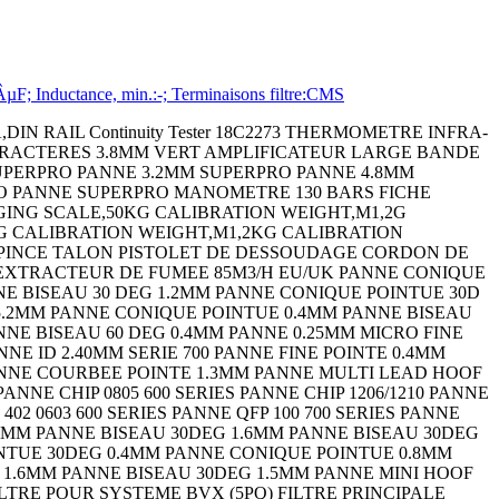
; Inductance, min.:-; Terminaisons filtre:CMS
14 SIP SOCKET,3POS,THROUGH HOLE LED,RED,T-1 3/4 (5MM),11CD,622NM EMBASE DIN FEMELLE 3P LAMP,STACKABLE,IND,RED/GRN/AMB LENS,RECTANGULAR,WHITE CIRCULAR CONNECTOR RCPT,SIZE 14S,6POS,WALL CIRCULAR CONNECTOR PLUG SIZE 13,22POS, RESISTOR,METAL FILM,1 MOHM,3 W,5% ENCLOSURE,BOX,ALUMINIUM,GRAY ENCLOSURE,BOX,ALUMINIUM,GRAY ENCLOSURE,BOX,ALUMINIUM ENCLOSURE,BOX,ALUMINIUM,GRAY ENCLOSURE,BOX,ALUMINIUM ENCLOSURE,BOX,ALUMINIUM,GRAY ENCLOSURE,BOX,ALUMINIUM,GRAY ENCLOSURE,BOX,ALUMINIUM,GRAY CIRCULAR CONNECTOR PLUG,SIZE 22,3POS,CABLE CABLE GLAND (CLAMP) CONTACT,SOCKET,14AWG,CRIMP POWER RELAY,DPDT,110VDC,10A,PC BOARD EMBASE DIN FEMELLES 5P EMBASE DIN FEMELLE 5P TERMINAL,COMPRESSION LUG,3/8IN,CRIMP MICRO SWITCH PIN PLUNGER SPST-NO 5A 250V MICRO SWITCH PIN PLUNGER SPDT 10.1A 250V TVS Diode FICHE DIN FEMELLE 7P TERMINAL BLOCK,BARRIER,3POS,22-12AWG ZENER DIODE,5W,16V,AXIAL FICHE DIN FEMELLE 8P PIECE THERMORETRACTABLE COUDEE TUBE HAUTE TEMPERATURE KYNAR NOIR 1.2M PASSE-FIL THERMORETRACTABLE PASSE-FIL THERMORETRACTABLE 1.2M FICHE DIN FEMELLE 4P GAINE THERMO 12.7MM NOIR 6M FICHE DIN FEMELLE 5P CAPACITOR TANT,150UF,16V,RADIAL 10% CAPACITOR TANT,330UF,6.3V,RADIAL 20% DARLINGTON TRANSISTOR,PNP,-80V,TO-126 FICHE DIN FEMELLE 5P SWITCH,TOGGLE,DPDT,6A,250V SCHOTTKY RECTIFIER,30mA,5V,DO-35 ZENER DIODE,1W,110V,AXIAL STANDARD DIODE,3A,1KV,DO-15 METAL OXIDE VARISTOR,31V,80V,16MM DIS FICHE DIN FEMELLE 6P Zener Diode Bridge Rectifier TRIAC,400V,800mA,TO-92 BIPOLAR TRANSISTOR,PNP,-140V TO-3 IC,QUAD OR GATE,2I/P,DIP-14 FICHE DIN FEMELLE 8P F OITIER. SMART XL COFFRET UNIMET VERSION 2 KIT DE MONTAGE CI UNIMET COFFRET UNIDESK VERSION M200 COFFRET ALUCASE AC 090 COFFRET ALUCASE AC 092 COFFRET ALUCASE ACF 132 COFFRET ALUCASE AC 150 COFFRET ALUCASE ACF 152 BOITIER. ABS CH-4 BOITIER. ABS CH-6 BOITIER. ABS CH-8 BOITIER. ABS CH-8 BOITIER. ABS H-45 BOITIER. ABS H-65 LUBRICANT,375ML,AEROSOL CLOU M2.5X22 PQ250 DIODE,STANDARD,1A,200V,DO-41 FLASQUE DÂ´EXTREMITE GRIS 2.5MM CARTE DE REPERAGE 1-50 (X2) HORIZONTALE INDUCTIVE PROXIMITY SENSOR,3MM,12VDC TO 24VDC ISOLATEUR 3P 25A Ceramic chip capacitor,22 uF,10 VDC,c CERAMIC CHIP CAPACITOR,10 UF,6.3 VDC WIRE-BOARD CONNECTOR,MALE,3POS,1ROW SUPPORT DE CHAINE PORTE CABLE PQ2 SUPPORT DE CHAINE PORTE CABLE PQ2 RESISTOR,WIREWOUND,50 OHM,1W,5% RESISTOR,WIREWOUND,20 OHM,5W,5% Power Resistor BIPOLAR TRANSISTOR,PNP,-120V,TO-220 CONNECTOR CONNECTOR LED,RED,T-1 3/4 (5MM),5MCD,700NM CRYSTAL,10MHZ,16PF,SMD FUSE BLOCK,CLASS CC FUSE FUSE BLOCK,CLASS CC FUSE TERMINAL,MALE DISCONNECT,0.187IN,BLUE TERMINAL,RING TONGUE,#8,CRIMP,BLUE RESISTOR,CURRENT SENSE,0.02 OHM,15W,5% QUICK DISCONNECT CABLE,M12 4POS STRAIGHT QUICK DISCONNECT CABLE,M12,4POS,R/A QUICK DISCONNECT CABLE,M12 4POS STRAIGHT SENSOR MOUNTING BRACKET PHOTOELECTRIC SENSOR CIRCUIT PROTECTOR,HYD-MAG,1P,240V,5A CIRCUIT BREAKER,HYD-MAG,1P,250V,1A SCHOTTKY RECTIFIER,3A 20V DO-201AD Connector Dust Cap For Use With:MIL-C-38 Connector Dust Cap RESISTOR,METAL FILM,249 OHM,600mW,1% Tools,Extractors CAPACITOR CERAMIC 100PF 50V,C0G,5%,AXIAL CAPACITOR CERAMIC 1000PF 50V,C0G,5%,AXIAL MICRO SWITCH,PIN PLUNGER,SPDT 15A 250V CAPACITOR POLY FILM FILM 1UF,10%,63V, CAPACITOR TANT,10UF,50V,AXIAL 10% Wirewound Resistor Wirewound Chassis Mount LAMP,STACKABLE,IND,RYG Indicating Light - 3 Lights - D - 24V AC Indicating Light - 3 Lights - D