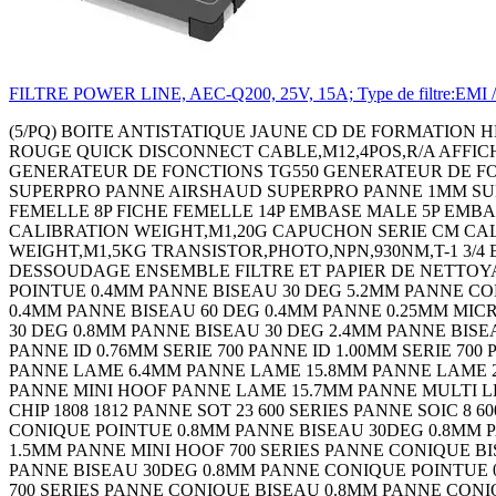
FILTRE POWER LINE, AEC-Q200, 25V, 15A; Type de filtre:EMI / RFI
(5/PQ) BOITE ANTISTATIQUE JAUNE CD DE FORMATION HEADTORCH - LEADACID CONTACTOR 3PST-NO,240VAC,32A,DIN RAIL Continuity Tester 18C2273 THERMOMETRE INFRA-ROUGE QUICK DISCONNECT CABLE,M12,4POS,R/A AFFICH. A LED 4 CARACTERES 3.8MM ROUGE AFFICH. A LED4 CARACTERES 3.8MM VERT AMPLIFICATEUR LARGE BANDE GENERATEUR DE FONCTIONS TG550 GENERATEUR DE FONCTIONS TG1010 THERMOMETRE DIGITAL PANNE 1MM SUPERPRO PANNE 3.2MM SUPERPRO PANNE 4.8MM SUPERPRO PANNE AIRSHAUD SUPERPRO PANNE 1MM SUPERPRO PANNE 3.2MM SUPERPRO PANNE 4.8MM SUPERPRO PANNE SUPERPRO MANOMETRE 130 BARS FICHE FEMELLE 8P FICHE FEMELLE 14P EMBASE MALE 5P EMBASE MALE 8P CALIBRATOR,4-20MA EMBASE MALE 14P HANGING SCALE,50KG CALIBRATION WEIGHT,M1,2G CALIBRATION WEIGHT,M1,20G CAPUCHON SERIE CM CALIBRATION WEIGHT,M1,500G CALIBRATION WEIGHT,M1,1KG CALIBRATION WEIGHT,M1,2KG CALIBRATION WEIGHT,M1,5KG TRANSISTOR,PHOTO,NPN,930NM,T-1 3/4 EMBASE MALE 3P+T STATION DE REPARATION - PISTOLET PINCE TALON PISTOLET DE DESSOUDAGE CORDON DE DESSOUDAGE ENSEMBLE FILTRE ET PAPIER DE NETTOYAGE FER ANTISTATIQUE EPONGE EMBASE FEMELLE 2P+T EXTRACTEUR DE FUMEE 85M3/H EU/UK PANNE CONIQUE POINTUE 0.4MM PANNE BISEAU 30 DEG 5.2MM PANNE CONIQUE POINTUE 0.4MM PANNE BISEAU 30 DEG 0.8MM PANNE BISEAU 30 DEG 1.2MM PANNE CONIQUE POINTUE 30D 0.4MM PANNE BISEAU 60 DEG 0.4MM PANNE 0.25MM MICRO FINE PANNE CONIQUE POINTUE 0.4MM PANNE BISEAU 5.2MM PANNE CONIQUE POINTUE 0.4MM PANNE BISEAU 30 DEG 0.8MM PANNE BISEAU 30 DEG 2.4MM PANNE BISEAU 30 DEG 1.2MM PANNE CONIQUE POINTUE 30D0.4MM PANNE BISEAU 60 DEG 0.4MM PANNE 0.25MM MICRO FINE PANNE ID 0.76MM SERIE 700 PANNE ID 1.00MM SERIE 700 PANNE ID 1.30MM SERIE 700 PANNE ID 1.50MM SERIE 700 PANNE ID 2.40MM SERIE 700 PANNE FINE POINTE 0.4MM PANNE LAME 6.4MM PANNE LAME 15.8MM PANNE LAME 20.6MM PANNE LAME TSOP 10.2MM PANNE LAME 28MM PANNE COURBEE POINTE 1.3MM PANNE MULTI LEAD HOOF PANNE MINI HOOF PANNE LAME 15.7MM PANNE MULTI LEAD KNIFE PANNE MULTI LEAD HOOF PANNE MINI HOOF PANNE CHIP 0805 600 SERIES PANNE CHIP 1206/1210 PANNE CHIP 1808 1812 PANNE SOT 23 600 SERIES PANNE SOIC 8 600 SERIES PANNE SOIC 14 16 PANNE TSOP 600 SERIES PANNE 402 0603 600 SERIES PANNE QFP 100 700 SERIES PANNE CONIQUE POINTUE 0.8MM PANNE BISEAU 30DEG 0.8MM PANNE CONIQUE POINTUE 0.4MM PANNE BISEAU 30DEG 2.4MM PANNE BISEAU 30DEG 1.6MM PANNE BISEAU 30DEG 1.5MM PANNE MINI HOOF 700 SERIES PANNE CONIQUE BISEAU 0.8MM PANNE CONIQUE POINTUE 0.4MM PANNE POINTUE 30DEG 0.4MM PANNE CONIQUE POINTUE 0.8MM PANNE BISEAU 30DEG 0.8MM PANNE CONIQUE POINTUE 0.4MM PANNE BISEAU 30DEG 2.4MM PANNE BISEAU 30DEG 1.6MM PANNE BISEAU 30DEG 1.5MM PANNE MINI HOOF 700 SERIES PANNE CONIQUE BISEAU 0.8MM PANNE CONIQUE POINTUE 0.4MM PANNE POINTUE 30DEG 0.4MM PRE FILTRE POUR SYSTEME BVX (5PQ) FILTRE PRINCIPALE POUR SYSTEME BVX BRAS ANTISTATIQUE- 600MM ENCLOSURE,HAND HELD,PLASTIC,BLACK ENCLOSURE,HAND HELD,PLASTIC,BLACK COFFRET HH 100 FT PP3 NOIR COFFRET HH 100 LCD NB CREME COFFRET HH 100 LCD 4AA CREME COFFRET HH 100 LCD PP3 CREME COFFRET HH 100 LCD NB NOIR COFFRET HH 100 LCD 4AA NOIR COFFRET HH 100 LCD PP3 NOIR COQUE DE PROTECT. BLEU POUR BOITIER 100 COQUE DE PROTECT. BLEU POUR BOITIER 100 COQUE DE PROTECT. ORANGE POUR BOITIER100 COQUE DE PROTECT. JAUNE POUR BOITIER 100 COQUE DE PROTECT. ROUGE POUR BOITIER 100 COQUE DE PROTECT. NOIRE POUR BOITIER 100 COFFRET HH 90 NB NOIR COFFRET HH90 