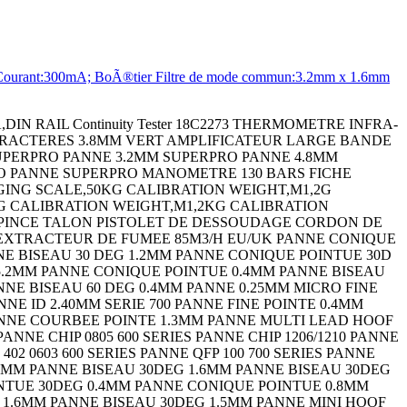
urant:300mA; BoÃ®tier Filtre de mode commun:3.2mm x 1.6mm
14 SIP SOCKET,3POS,THROUGH HOLE LED,RED,T-1 3/4 (5MM),11CD,622NM EMBASE DIN FEMELLE 3P LAMP,STACKABLE,IND,RED/GRN/AMB LENS,RECTANGULAR,WHITE CIRCULAR CONNECTOR RCPT,SIZE 14S,6POS,WALL CIRCULAR CONNECTOR PLUG SIZE 13,22POS, RESISTOR,METAL FILM,1 MOHM,3 W,5% ENCLOSURE,BOX,ALUMINIUM,GRAY ENCLOSURE,BOX,ALUMINIUM,GRAY ENCLOSURE,BOX,ALUMINIUM ENCLOSURE,BOX,ALUMINIUM,GRAY ENCLOSURE,BOX,ALUMINIUM ENCLOSURE,BOX,ALUMINIUM,GRAY ENCLOSURE,BOX,ALUMINIUM,GRAY ENCLOSURE,BOX,ALUMINIUM,GRAY CIRCULAR CONNECTOR PLUG,SIZE 22,3POS,CABLE CABLE GLAND (CLAMP) CONTACT,SOCKET,14AWG,CRIMP POWER RELAY,DPDT,110VDC,10A,PC BOARD EMBASE DIN FEMELLES 5P EMBASE DIN FEMELLE 5P TERMINAL,COMPRESSION LUG,3/8IN,CRIMP MICRO SWITCH PIN PLUNGER SPST-NO 5A 250V MICRO SWITCH PIN PLUNGER SPDT 10.1A 250V TVS Diode FICHE DIN FEMELLE 7P TERMINAL BLOCK,BARRIER,3POS,22-12AWG ZENER DIODE,5W,16V,AXIAL FICHE DIN FEMELLE 8P PIECE THERMORETRACTABLE COUDEE TUBE HAUTE TEMPERATURE KYNAR NOIR 1.2M PASSE-FIL THERMORETRACTABLE PASSE-FIL THERMORETRACTABLE 1.2M FICHE DIN FEMELLE 4P GAINE THERMO 12.7MM NOIR 6M FICHE DIN FEMELLE 5P CAPACITOR TANT,150UF,16V,RADIAL 10% CAPACITOR TANT,330UF,6.3V,RADIAL 20% DARLINGTON TRANSISTOR,PNP,-80V,TO-126 FICHE DIN FEMELLE 5P SWITCH,TOGGLE,DPDT,6A,250V SCHOTTKY RECTIFIER,30mA,5V,DO-35 ZENER DIODE,1W,110V,AXIAL STANDARD DIODE,3A,1KV,DO-15 METAL OXIDE VARISTOR,31V,80V,16MM DIS FICHE DIN FEMELLE 6P Zener Diode Bridge Rectifier TRIAC,400V,800mA,TO-92 BIPOLAR TRANSISTOR,PNP,-140V TO-3 IC,QUAD OR GATE,2I/P,DIP-14 FICHE DIN FEMELLE 8P F OITIER. SMART XL COFFRET UNIMET VERSION 2 KIT DE MONTAGE CI UNIMET COFFRET UNIDESK VERSION M200 COFFRET ALUCASE AC 090 COFFRET ALUCASE AC 092 COFFRET ALUCASE ACF 132 COFFRET ALUCASE AC 150 COFFRET ALUCASE ACF 152 BOITIER. ABS CH-4 BOITIER. ABS CH-6 BOITIER. ABS CH-8 BOITIER. ABS CH-8 BOITIER. ABS H-45 BOITIER. ABS H-65 LUBRICANT,375ML,AEROSOL CLOU M2.5X22 PQ250 DIODE,STANDARD,1A,200V,DO-41 FLASQUE DÂ´EXTREMITE GRIS 2.5MM CARTE DE REPERAGE 1-50 (X2) HORIZONTALE INDUCTIVE PROXIMITY SENSOR,3MM,12VDC TO 24VDC ISOLATEUR 3P 25A Ceramic chip capacitor,22 uF,10 VDC,c CERAMIC CHIP CAPACITOR,10 UF,6.3 VDC WIRE-BOARD CONNECTOR,MALE,3POS,1ROW SUPPORT DE CHAINE PORTE CABLE PQ2 SUPPORT DE CHAINE PORTE CABLE PQ2 RESISTOR,WIREWOUND,50 OHM,1W,5% RESISTOR,WIREWOUND,20 OHM,5W,5% Power Resistor BIPOLAR TRANSISTOR,PNP,-120V,TO-220 CONNECTOR CONNECTOR LED,RED,T-1 3/4 (5MM),5MCD,700NM CRYSTAL,10MHZ,16PF,SMD FUSE BLOCK,CLASS CC FUSE FUSE BLOCK,CLASS CC FUSE TERMINAL,MALE DISCONNECT,0.187IN,BLUE TERMINAL,RING TONGUE,#8,CRIMP,BLUE RESISTOR,CURRENT SENSE,0.02 OHM,15W,5% QUICK DISCONNECT CABLE,M12 4POS STRAIGHT QUICK DISCONNECT CABLE,M12,4POS,R/A QUICK DISCONNECT CABLE,M12 4POS STRAIGHT SENSOR MOUNTING BRACKET PHOTOELECTRIC SENSOR CIRCUIT PROTECTOR,HYD-MAG,1P,240V,5A CIRCUIT BREAKER,HYD-MAG,1P,250V,1A SCHOTTKY RECTIFIER,3A 20V DO-201AD Connector Dust Cap For Use With:MIL-C-38 Connector Dust Cap RESISTOR,METAL FILM,249 OHM,600mW,1% Tools,Extractors CAPACITOR CERAMIC 100PF 50V,C0G,5%,AXIAL CAPACITOR CERAMIC 1000PF 50V,C0G,5%,AXIAL MICRO SWITCH,PIN PLUNGER,SPDT 15A 250V CAPACITOR POLY FILM FILM 1UF,10%,63V, CAPACITOR TANT,10UF,50V,AXIAL 10% Wirewound Resistor Wirewound Chassis Mount LAMP,STACKABLE,IND,RYG Indicating Light - 3 Lights - D - 24V AC Indicating Light - 3 Lights - D