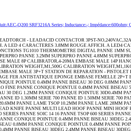
EC-Q200 SRF3216A Series; Inductance:-; Impédance:600ohm; Co
LCD PP3 NOIR COQUE DE PROTECT. BLEU POUR BOITIER 90 COQUE DE PROTECT. JAUNE POUR BOITIER 90 COQUE DE PROTECT. NOIRE POUR BOITIER 90 COFFRET HH55 RT NB GY COFFRET HH55 RT 2AA GY COFFRET HH55 RT 4AA GY COFFRET HH55 RT PP3 GY COFFRET HH55 RT NB NOIR COFFRET HH55 RT 2AA NOIR COFFRET HH55 RT 4AA NOIR COFFRET HH55 RT PP3 NOIR COQUE DE PROTECT. BLEU POUR BOITIER 55 COQUE DE PROTECT. ORANGE POUR BOITIER 55 COQUE DE PROTECT. JAUNE POUR BOITIER 55 COQUE DE PROTECT. ROUGE POUR BOITIER 55 COQUE DE PROTECT. NOIRE POUR BOITIER 55 COFFRET HH40 RT NB CREME COFFRET HH40 RT PP3 CREME COFFRET HH40 RT NB NOIR COFFRET HH40 RT PP3 NOIR COFFRET HH40 FT PP3 CREME COFFRET HH40 FT NB NOIR COFFRET HH40 FT PP3 NOIR COQUE DE PROTECT. BLEU POUR BOITIER 40 COQUE DE PROTECT. BLEU POUR BOITIER 40 COQUE DE PROTECT. ORANGE POUR BOITIER 40 COQUE DE PROTECT. JAUNE POUR BOITIER 40 COQUE DE PROTECT. ROUGE POUR BOITIER 40 COQUE DE PROTECT. NOIRE POUR BOITIER 40 CEINTURE A CLIP NOIR CEINTURE A CLIP CREME PANNEAU DÂ´EXTENSION 100 NOIR SWITCH,SLIDE,SPDT,100mA,THROUGH HOLE CAPACITOR PP FILM 0.22UF,400V,5%,RADIAL BOARD-BOARD CONNECTOR HEADER 20WAY,2ROW RESISTOR,WIREWOUND,0.5 OHM,1W,5% RESISTOR,WIREWOUND,100 OHM,1W,5% RESISTOR,WIREWOUND,300OHM,1W,5% RESISTOR,WIREWOUND,500 OHM,1W,5% RESISTOR,WIREWOUND,240 OHM,5W,5% RESISTOR,WIREWOUND,68 OHM,5W,5% BIPOLAR TRANSISTOR,NPN,80V TO-220 DC-DC CONV,ISO POL,1 O/P,504W,42A,12V DC-DC CONV,ISO POL,1 O/P,504W,18A,2 CRYSTAL,3.6864MHZ,16PF,SMD CRYSTAL,32.768KHZ,6PF,SMD FUSE BLOCK,CLASS CC FUSE FUSE BLOCK,CLASS CC FUSE FUSE BLOCK,10.3 X 38MM FUSE BLOCK,10.3 X 38MM CONTACT,RECEPTACLE,24-18AWG,CRIMP RESISTOR,CURRENT SENSE,50 OHM,15W,1% CAPOT DATAMATE 2MM 12 VOIES RESISTOR,CURRENT SENSE,100KOHM,25W,1% RESISTOR,CURRENT SENSE,1KOHM,30W,1% RESISTOR,CURRENT SENSE,2KOHM,30W,1% SAFETY RELAY,SPST-NO,115VAC,4A SAFETY RELAY,SPST-NO,24VDC,4A TAPE,RETRO REFLECTIVE,25MMX2.5M SENSOR REFLECTOR SENSOR REFLECTOR SENSOR CABLE ASSEMBLY SENSOR MOUNTING BRACKET SENSOR MOUNTING BRACKET PHOTOELECTRIC SENSOR PHOTOELECTRIC SENSOR,0MM TO 43MM,NPN/PNP OUTPUT PHOTOELECTRIC SENSOR PHOTOELECTRIC SENSOR PHOTOELECTRIC SENSOR PHOTOELECTRIC SENSOR CAPOT DATAMATE 2MM 16 VOIES CAPOT DATAMATE 2MM 20 VOIES CIRCUIT BREAKER,HYD-MAG,1P,125V,10A CIRCUIT BREAKER,HYD-MAG,1P,250V,2A CIRCUIT BREAKER,HYD-MAG,1P,250V,5A MOSFET MICRO SWITCH,ROLLER LEVER SPDT 10A 250V SIDE ENTRY HOOD SIZE PG21 ALUMINIUM ALLOY BULKHEAD HOUSING,SIZE 3A,PLASTIC RESISTOR,METAL FILM,49.9 OHM,400mW,1% PINCE A SERTIR RESISTOR,WIREWOUND,33 OHM,5W,5% Wirewound Resistor Wirewound Resistor Wirewound Chassis Mount Wirewound Chassis Mount DIODE MODULE,100V,40A,D-55 DIODE MODULE,100V,70A,D-55 Hook-Up Wire MOUNTING BRACKET MOUNTING BRACKET Hand Held Enclosure TERMINAL,FEMALE DISCONNECT,0.25IN BLUE Ceramic Multilayer Capacitor Capacitance CAPACITOR POLY FILM FILM 1UF,5%,63V, CIRCUIT BREAKER,THERMAL,1P,250V,15A Power Rectifier Diode STANDARD DIODE,35A,800V,DO-203AB TERMINAL BLOCK,PCB,10POS,24-12AWG CONTACT,PIN,14AWG,CRIMP TERMINAL BLOCK,DIN RAIL,2POS,26-14AWG Cable Leaded Process Compatible:Yes SHLD MULTICOND CABLE,5COND,24AWG,1000 CIRCUIT BREAKER,THERMAL MAG,2P,20A MICRO SWITCH,HINGE LEVER,SPDT 15A 250V CHIP INDUCTOR,82NH 300MA 5% 900MHZ CAPACITOR ALUM ELEC 100UF,100V,20%,AXIAL MEASURING,RULER,RULER,MEASURING,RULE CRIMPALL 8000 CRIMPER W/DIE Analog Switch IC On-Resistance,Rds(on): IC,OP-AMP,525KHZ,0.43V/ us,DIP-