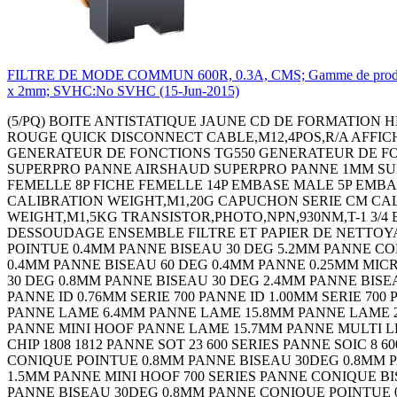
FILTRE DE MODE COMMUN 600R, 0.3A, CMS; Gamme de produit:A
x 2mm; SVHC:No SVHC (15-Jun-2015)
(5/PQ) BOITE ANTISTATIQUE JAUNE CD DE FORMATION HEADTORCH - LEADACID CONTACTOR 3PST-NO,240VAC,32A,DIN RAIL Continuity Tester 18C2273 THERMOMETRE INFRA-ROUGE QUICK DISCONNECT CABLE,M12,4POS,R/A AFFICH. A LED 4 CARACTERES 3.8MM ROUGE AFFICH. A LED4 CARACTERES 3.8MM VERT AMPLIFICATEUR LARGE BANDE GENERATEUR DE FONCTIONS TG550 GENERATEUR DE FONCTIONS TG1010 THERMOMETRE DIGITAL PANNE 1MM SUPERPRO PANNE 3.2MM SUPERPRO PANNE 4.8MM SUPERPRO PANNE AIRSHAUD SUPERPRO PANNE 1MM SUPERPRO PANNE 3.2MM SUPERPRO PANNE 4.8MM SUPERPRO PANNE SUPERPRO MANOMETRE 130 BARS FICHE FEMELLE 8P FICHE FEMELLE 14P EMBASE MALE 5P EMBASE MALE 8P CALIBRATOR,4-20MA EMBASE MALE 14P HANGING SCALE,50KG CALIBRATION WEIGHT,M1,2G CALIBRATION WEIGHT,M1,20G CAPUCHON SERIE CM CALIBRATION WEIGHT,M1,500G CALIBRATION WEIGHT,M1,1KG CALIBRATION WEIGHT,M1,2KG CALIBRATION WEIGHT,M1,5KG TRANSISTOR,PHOTO,NPN,930NM,T-1 3/4 EMBASE MALE 3P+T STATION DE REPARATION - PISTOLET PINCE TALON PISTOLET DE DESSOUDAGE CORDON DE DESSOUDAGE ENSEMBLE FILTRE ET PAPIER DE NETTOYAGE FER ANTISTATIQUE EPONGE EMBASE FEMELLE 2P+T EXTRACTEUR DE FUMEE 85M3/H EU/UK PANNE CONIQUE POINTUE 0.4MM PANNE BISEAU 30 DEG 5.2MM PANNE CONIQUE POINTUE 0.4MM PANNE BISEAU 30 DEG 0.8MM PANNE BISEAU 30 DEG 1.2MM PANNE CONIQUE POINTUE 30D 0.4MM PANNE BISEAU 60 DEG 0.4MM PANNE 0.25MM MICRO FINE PANNE CONIQUE POINTUE 0.4MM PANNE BISEAU 5.2MM PANNE CONIQUE POINTUE 0.4MM PANNE BISEAU 30 DEG 0.8MM PANNE BISEAU 30 DEG 2.4MM PANNE BISEAU 30 DEG 1.2MM PANNE CONIQUE POINTUE 30D0.4MM PANNE BISEAU 60 DEG 0.4MM PANNE 0.25MM MICRO FINE PANNE ID 0.76MM SERIE 700 PANNE ID 1.00MM SERIE 700 PANNE ID 1.30MM SERIE 700 PANNE ID 1.50MM SERIE 700 PANNE ID 2.40MM SERIE 700 PANNE FINE POINTE 0.4MM PANNE LAME 6.4MM PANNE LAME 15.8MM PANNE LAME 20.6MM PANNE LAME TSOP 10.2MM PANNE LAME 28MM PANNE COURBEE POINTE 1.3MM PANNE MULTI LEAD HOOF PANNE MINI HOOF PANNE LAME 15.7MM PANNE MULTI LEAD KNIFE PANNE MULTI LEAD HOOF PANNE MINI HOOF PANNE CHIP 0805 600 SERIES PANNE CHIP 1206/1210 PANNE CHIP 1808 1812 PANNE SOT 23 600 SERIES PANNE SOIC 8 600 SERIES PANNE SOIC 14 16 PANNE TSOP 600 SERIES PANNE 402 0603 600 SERIES PANNE QFP 100 700 SERIES PANNE CONIQUE POINTUE 0.8MM PANNE BISEAU 30DEG 0.8MM PANNE CONIQUE POINTUE 0.4MM PANNE BISEAU 30DEG 2.4MM PANNE BISEAU 30DEG 1.6MM PANNE BISEAU 30DEG 1.5MM PANNE MINI HOOF 700 SERIES PANNE CONIQUE BISEAU 0.8MM PANNE CONIQUE POINTUE 0.4MM PANNE POINTUE 30DEG 0.4MM PANNE CONIQUE POINTUE 0.8MM PANNE BISEAU 30DEG 0.8MM PANNE CONIQUE POINTUE 0.4MM PANNE BISEAU 30DEG 2.4MM PANNE BISEAU 30DEG 1.6MM PANNE BISEAU 30DEG 1.5MM PANNE MINI HOOF 700 SERIES PANNE CONIQUE BISEAU 0.8MM PANNE CONIQUE POINTUE 0.4MM PANNE POINTUE 30DEG 0.4MM PRE FILTRE POUR SYSTEME BVX (5PQ) FILTRE PRINCIPALE POUR SYSTEME BVX BRAS ANTISTATIQUE- 600MM ENCLOSURE,HAND HELD,PLASTIC,BLACK ENCLOSURE,HAND HELD,PLASTIC,BLACK COFFRET HH 100 FT PP3 NOIR COFFRET HH 100 LCD NB CREME COFFRET HH 100 LCD 4AA CREME COFFRET HH 100 LCD PP3 CREME COFFRET HH 100 LCD NB NOIR COFFRET HH 100 LCD 4AA NOIR COFFRET HH 100 LCD PP3 NOIR COQUE DE PROTECT. BLEU POUR BOITIER 100 COQUE DE PROTECT. BLEU POUR BOITIER 100 COQUE DE PROTECT. ORANGE POUR BOITIER100 COQUE DE PROTECT. JAUNE POUR BOITIER 100 COQUE DE PROTECT. ROUGE POUR BOITIER 100 COQUE DE PROTECT. NOIRE POUR BOITIER 100 COFFRET HH 90 NB NOIR COFFRET HH90 