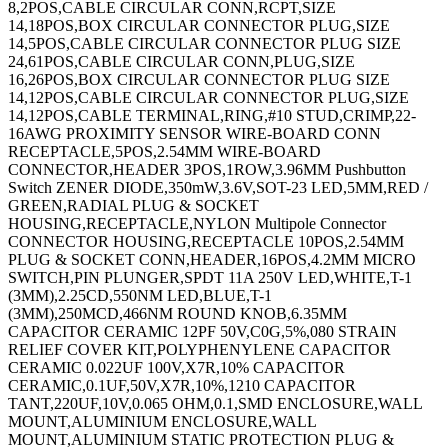
4,61POS,CABLE CIRCULAR CONN,PLUG,SIZE 16,26POS,BOX CIRCULAR CONNECTOR PLUG SIZE 14,12POS,CABLE CIRCULAR CONNECTOR PLUG,SIZE 14,12POS,CABLE TERMINAL,RING,#10 STUD,CRIMP,22-16AWG PROXIMITY SENSOR WIRE-BOARD CONN RECEPTACLE,5POS,2.54MM WIRE-BOARD CONNECTOR,HEADER 3POS,1ROW,3.96MM Pushbutton Switch ZENER DIODE,350mW,3.6V,SOT-23 LED,5MM,RED / GREEN,RADIAL PLUG & SOCKET HOUSING,RECEPTACLE,NYLON Multipole Connector CONNECTOR HOUSING,RECEPTACLE 10POS,2.54MM PLUG & SOCKET CONN,HEADER,16POS,4.2MM MICRO SWITCH,PIN PLUNGER,SPDT 11A 250V LED,WHITE,T-1 (3MM),2.25CD,550NM LED,BLUE,T-1 (3MM),250MCD,466NM ROUND KNOB,6.35MM CAPACITOR CERAMIC 12PF 50V,C0G,5%,080 STRAIN RELIEF COVER KIT,POLYPHENYLENE CAPACITOR CERAMIC 0.022UF 100V,X7R,10% CAPACITOR CERAMIC,0.1UF,50V,X7R,10%,1210 CAPACITOR TANT,220UF,10V,0.065 OHM,0.1,SMD ENCLOSURE,WALL MOUNT,ALUMINIUM ENCLOSURE,WALL MOUNT,ALUMINIUM STATIC PROTECTION PLUG & SOCKET CONN,HEADER,6POS,4.2MM FEMALE SCREW LOCK KIT,#4-40 POWER RELAY,DPDT,115VAC,3A,PLUG IN TERMINAL,RING TONGUE,#6,CRIMP,RED TERMINAL,RING TONGUE,#6,CRIMP,RED TERMINAL,RING TONGUE,#4,CRIMP LAMP,FLUORESCENT,BI-PIN,34W GROUNDING CORD GROUNDING CORD BOARD-BOARD CONN,HEADER,36WAY,1ROW HALL EFFECT MAGNETIC SENSOR CIRCULAR CONN,RCPT,SIZE 14,12POS,BOX Terminal TERMINAL,RING TONGUE,#8,CRIMP,RED TERMINAL,RING TONGUE,#10,CRIMP YELLOW CONTACT,SOCKET,SOLDER TERMINAL,MALE DISCONNECT,0.25IN,BLUE TERMINAL,FEMALE DISCONNECT,0.187IN RED TERMINAL,FEMALE DISCONNECT,0.11IN,RED TERMINAL,FEMALE DISCONNECT,0.187IN RED TERMINAL,RING TONGUE,5/16IN,CRIMP CAPACITOR CERAMIC 0.033UF 100V,X7R,10%,RAD CAPACITOR CERAMIC 220PF,1000V,X5F,10%,RAD TERMINAL,RING TONGUE,#4,CRIMP,RED TERMINAL,RING TONGUE,#8,CRIMP,RED TERMINAL,RING TONGUE,#10,CRIMP YELLOW TERMINAL,SPADE/FORK,#8,CRIMP,BLUE TERMINAL,CLOSED END SPLICE,RED TERMINAL,RING TONGUE,#6,CRIMP,BLUE TERMINAL,RING TONGUE,#10,CRIMP YELLOW TERMINAL,RING TONGUE,#6,CRIMP,RED TERMINAL,RING TONGUE 1/4IN CRIMP YELLOW TERMINAL,RING TONGUE,#2,CRIMP TERMINAL,SPADE/FORK,#4,CRIMP TERMINAL,RING TONGUE,#6,CRIMP,BLUE TERMINAL,RING TONGUE,#6,CRIMP,RED SWITCH,ROCKER,DPST,10A,250V,ORANGE CONTACT,SOCKET,30-26AWG,CRIMP CIRCULAR CONNECTOR,PLUG,7POS,CABLE RESISTOR,METAL FILM,3.32KOHM,600mW,1% RESISTOR,METAL FILM,51.1 OHM,600mW,1% RESISTOR,METAL FILM,75KOHM,600mW,1% RESISTOR,METAL FILM,7.5KOHM,600mW,1% Analog/Digital Converter IC Number of Bi IC,OP-AMP,2MHZ,15V/Âµs,SOIC-8 IC,AUDIO PWR AMP,CLASS AB 700mW MSOP-8 ENCLOSURE,WALL MOUNT POLYCARBONATE GRAY N CHANNEL MOSFET,400V,3A TO-205AF ENCLOSURES,ACCESSORIES TERMINAL,FEMALE DISCONNECT,0.187IN BLUE TACHOMETER CIRCULAR CONNECTOR PLUG SIZE 11,13POS,CABLE SWITCH,ROCKER,DPST,10A,250V,BLACK IR EMITTER,940NM,T-1 3/4,THROUGH HOLE TERMINAL BLOCK JUMPER,10WAY RESISTOR,METAL FILM,9.09KOHM,250mW,1% STRAIGHT KEY POWER RELAY,4PDT,24VDC,6A,PLUG IN KEYCAP ENCLOSURE MULTIPURPOSE POLYCARBONATE RED MICRO SW,SPRING PLUNGER,SPDT,25A 250V WIRE-BOARD CONNECTOR RECEPTACLE,7POS,2.54MM CONTACT,PIN,30-26AWG,CRIMP CIRCULAR CONTACT,PIN,18-14AWG,CRIMP CIRCULAR CONN,RCPT,SIZE 20,17POS,BOX CIRCULAR CONNECTOR PLUG SIZE 14S,5POS,CABLE CIRCULAR CONNECTOR PLUG SIZE 14S,3POS,CABLE CIRCULAR CONNECTOR PLUG,SIZE 16,3POS,CABLE CIRCULAR CONN,RCPT,SIZE 12,10POS,BOX CIRCULAR CONN,RCPT,SIZE 12,3POS,BOX CIRCULAR CONN,PLUG,SIZE 16,8POS,BOX CIRCULAR CONN,RCPT,SIZE 16,8POS,BOX CIRCULAR CONN,RCPT,SIZE 18,32POS,BOX CIRCULAR CONNECTOR PLUG,SIZE 12,3POS,CABLE CIRCULAR CONNECTOR PLUG,SIZE 16,8POS,CABLE CIRCULAR CONNECTOR PLUG,SIZE 16,8POS,CABLE CIRCULAR CONN,RCPT,SIZE 10,6POS,BOX CIRCULAR CONN,RCPT,SIZE 16,26POS,BOX CIRCULAR CONN,RCPT,SIZE 16,26POS,BOX CIRCULAR CONN,RCPT,SIZE 18,32POS,BOX CIRCULAR CONN,RCPT,SIZE 20,41POS,BOX CIRCULAR CONNECTOR,PLUG,12-10P,CABLE CIRCULAR CONNECTOR PLUG,SIZE 12,3POS,CABLE CIRCULAR CONNECTOR PLUG SIZE 16,26POS,CABLE CIRC stor STRAIN RELIEF,14WAY CIRCUIT BREAKER,THERMAL,1P,250V,5A SPXO,10MHZ,SMD CRYSTAL,18.432MHZ,20PF,SMD CRYSTAL,12MHZ,16PF,SMD RF/COAXIAL ADAPTER,N JACK-7/16 DIN PLUG FUSE BLOCK,CLASS CC FUSE FUSE HOLDER Switch Knob Alphanumeric LED Display Panel FERRITE BEAD,0.2OHM,300mA,0805 FERRITE CORE,CYLINDRICAL Thick Film Resistor Series:MP900 RESISTOR,CURRENT SENSE,5KOHM,25W,1% LOOP POWERED METER SAFETY RELAY,2NO,24VDC,6A QUICK DISCONNECT CABLE,M12,4POS,R/A PHOTOELECTRIC SENSOR PHOTOELECTRIC SENSOR SCREENCLENS Photoelectric Sensor KIT DE NETTOYAGE PHOTOELECTRIC SENSOR POWER RELAY,SPDT,12VDC,10A,PC BOARD CHIFFONS DE NETTOYAGE SWITCH,SAFETY INTERLOCK,2NC/1NO,10A SENSOR MOUNTING BRACKET PHOTOELECTRIC SENSOR PHOTOELECTRIC SENSOR PHOTOELECTRIC SENSOR PHOTOELECTRIC SENSOR PHOTOELECTRIC SENSOR PHOTOELECTRIC SENSOR PHOTOELECTRIC SENSOR PHOTOELECTRIC SENSOR PHOTOELECTRIC SENSOR PHOTOELECTRIC SENSOR PHOTOELECTRIC SENSOR PHOTOELECTRIC SENSOR PHOTOELECTRIC SENSOR PHOTOELECTRIC SENSOR PHOTOELECTRIC SENSOR PHOTOELECTRIC SENSOR PHOTOELECTRIC SENSOR PHOTOELECTRIC SENSOR CAPACITANCE:18000PF CAPACITOR PP FILM 0.047UF,400V,5%,RADIAL CAPACITOR CERAMIC 1500PF,50V,X7R,10%,0402 CAPACITOR CERAMIC 47PF 50V,C0G,5%,0402 CAPACITOR CERAMIC,680PF,50V,X7R,10%,0402 CIRCUIT BREAKER,HYD-MAG,1P,125V,10A CIRCUIT BREAKER,HYD-MAG,1P,250V,2A CIRCUIT BREAKER,HYD-MAG,1P,250V,10A SHLD MULTIPR CABLE 10PR 100FT 300V CHR TRIMMER,POTENTIOMETER,5KOHM 12TURN THRU HOLE TRIMMER,POT 10KOHM 22TURN Panel Cermet Potentiometer Resistance Toleranc CIRCUIT BREAKER,HYD-MAG,1P,240V,20A CIRCUIT BREAKER,HYD-MAG,1P,240V,5A UNSHLD SOOW CORD 2COND 12AWG 250FT 600V TRIMMER,POTENTIOMETER,5KOHM 25TURN THRU HOLE TRIMMER,POTENTIOMETER,100KOHM 12TURN THRU HOLE TRIMMER,POTENTIOMETER,100 OHM 12TURN THRU HOLE TRIMMER,POTENTIOMETER,500 OHM 12TURN THRU HOLE POT,COND PLASTIC,5MOHM,20%,2W PLUG DUST CAP Proximity Sensor Proximity Sensor Input LIMIT SWITCH CONNECTEUR BORD DE CARTE 20 VOIES CONNECTEUR DIP 20V CONNECTEUR DIP 34V CONNECTEUR DIP 64V HE10 FEMELLE 14V ST FIBER OPTIC CONNECTOR 62.5/125?M MULTIMODE MODULAR BATTERY CONTACT,2 WAY,3A Lamps,Indicator Leaded Process Compatib TERMINAL,RING TONGUE,1/2IN,CRIMP TERMINAL,RING TONGUE,#10,CRIMP FERRITE CORE,CYLINDRICAL,220 OHM/100MHZ,300MHZ CONDENSATEUR SERIES:101 Hook-Up Wire Number of Conductors:1 ENCLOSURES,ACCESSORIES ENCLOSURE,JUNCTION BOX,STEEL,GRAY HOLE SEAL,STEEL,22MM HOLE SEAL,STAINLESS STEEL,27MM ENCLOSURE,WALL MOUNT,STEEL,GRAY EMBASE SIL 18V STAINLESS STEEL MOUNTING BRACKET KIT EMBASE SIL 8V EMBASE SIL 14V Wirewound Resistor Thick Film Resistor Series:HD Thick Film Resistor Series:HD Wirewound Resistor Series:PV Wirewound Resistor Wirewound Resistor Series:200 CAT5E RJ45 MODULAR JACK,8POS,1 PORT EMBASE MALE SUB-D COUDEE PLAST. 9 V EMBASE FEM. SUB-D COUDEE PLAST. 9 V EMBASE FEM. SUB-D COUDEE PLAST. 25 V DIODE MODULE,600V,70A,D-55 IC,PRECISION COMP,DUAL,1.3 uS,SOIC-8 LAMP,INCANDESCENT,BI PIN,12V TERMINAL,WIDE ROLL EYELET,0.07IN,THD TERMINAL,RING TONGUE,#8,CRIMP NATURAL LAMP,STACKABLE,INDICATOR,RED Indicating Light - 1 Light - D - 24V AC/ Indicating Light - 2 Lights - P - 24V AC LAMP STACKABLE IND RED/YEL/GRN/BLUE LAMP,STACKABLE,IND,RYG Super Slim Indicating Light - 3 Lights - Super Slim Indicating Light - 3 Lights - TERMINAL,MALE DISCONNECT,0.187IN,RED HOOK & LOOP FASTENER,203.2MM PERFORATED WIRE-BOARD CONNECTOR HEADER 8POS,2.54MM Ceramic Multilayer Capacitor HEAT SINK FEMALE SCREW LOCK KIT,#4-40 Switch Knob CIRCUIT BREAKER,THERMAL,1P,125V,10A CIRCUIT BREAKER,THERMAL,1P,125V,20A CIRCUIT BREAKER,THERMAL,1P,125V,5A CIRCUIT BREAKER,THERMAL,1P,250V,15A MICRO SWITCH PIN PLUNGER SPDT 100mA 250V POWER RELAY,6PDT,115VAC,3A,PLUG IN CIRCUIT BREAKER,THERMAL,2P,250V,20A POWER RELAY,SPDT,24VDC,30A,FLANGE CAPACITOR TANT,1UF,20V,AXIAL 10% HF INDUCTOR,470NH 150MA 10% 160MHZ N CH MOSFET,500V,12A,TO-204AA IC,SINGLE INVERTER,SOT-353-5 Pin Header Number of Contacts:10 PIN HEADER,6POS,3.5MM Standard Terminal Block TURNS COUNTING DIAL,20,6.35MM Terminal Block Number of Positions:10 Circular Connector Body Material:Metal CONTACT,MALE,20-16AWG,CRIMP CONTACT,RECEPTACLE,20-16AWG,CRIMP CONNECTOR CONTACT,PIN,CRIMP CONTACT BLOCK,1NO/1NC,10A,SCREW/CLAMP CAPACITOR ALUM ELEC 100UF,450V,20%,SNAP-IN CARD EJECTOR HEAT SINK IC-AUDIO DIGITAL FILTER CONVERTISSEUR N/A AUDIO CIRCULAR CONN PLUG SIZE 25 128POS,CABLE TERMINAL BLOCK,DIN RAIL,4POS,22-12AWG TERMINAL,RING TONGUE,#10,CRIMP TERMINAL,RING TONGUE,3/8IN,CRIMP TERMINAL,RING TONGUE,#4,CRIMP,RED CONNECTOR,HOUSING,PLUG,16POS,CABLE Jumper TAPE,SPLICING,RUBBER,BLACK 25MMX9.1MM MULTICONDUCTOR DATA CABLE,6 CONDUCTORS CABLE,COAXIAL,UNJKTED,RG405/U,24AWG,50FT,TIN BRD #18 GIFHDLDPE DBSH PVC Hook-Up Wire Conductor Size AWG:18 Hook-Up Wire #18GIFHDLDPE SH FS FRPVC HOOK-UP WIRE,250FT,8AWG,CU,BLACK Single inlet blower,centrifugal,AC mot LED,RED,T-1 3/4 (5MM),18MCD,700NM LED,RED,T-1 3/4 (5MM),150MCD,625NM POWER RELAY DPST-NO/NC,24V,25A BRACKET POWER RELAY,4PST-NO,24VDC,25A BRACKET TERMINAL,RING TONGUE,3/8IN,CRIMP BLUE TERMINAL,RING TONGUE,#4,CRIMP,RED CIRCUIT BREAKER,THERMAL MAG,2P,15A CIRCUIT BREAKER,THERMAL MAG,3P,10A MOUNTING BRACKET CIRCUIT BREAKER,THERMAL MAG,1P,25A CIRCUIT BREAKER,THERMAL MAG,1P,60A CIRCUIT BREAKER,THERMAL MAG,2P,60A SWITCH ACTUATOR RELAY SOCKET 300 VAC 7AMP TYPE R Long Nose Keying Plug For Use With:AMP S MICRO SWITCH,HINGE LEVER,SPDT,5A 250V MICRO SWITCH,HINGE LEVER,SPDT 15A 250V SWITCH,PUSHBUTTON,SPST-NO,10A,400V SWITCH,PUSHBUTTON,SPST-NO,10A,400V POWER RELAY,3PDT,240VAC,15A,PLUG IN TERMINAL,RING TONGUE,#10,CRIMP TERMINA,PARALLEL SPLICE,CRIMP,BRASS,22-18AWG Replacement Keys (2) ROTARY CAM SWITCH Female #16 Stamped and formed crimp contact 18C2411 SHLD MULTICOND CABLE,6COND,22AWG,500FT,300V TERMINAL,RING TONGUE 1/4IN CRIMP YELLOW SWITCH,SLIDE,SPDT,20V,THROUGH HOLE 1624R CMR 4P24 RED 1000 SIB MEASURING,WIRE GAUGE,WIRE GAUGE,U.S. SHLD MULTICOND CABLE,2COND,16AWG,500FT,300V CABLE,SHLD MULTICOND,2COND,18AWG,500FT,300V CABLE,SHLD MULTICOND,4COND,18AWG,1000FT,300V CABLE,SHLD MULTICOND,4COND,18AWG,500FT,300V SHLD MULTICOND CABLE,6COND,18AWG,500FT,300V CABLE,SHLD MULTICOND,6COND,18AWG,500FT,300V Multiconductor Cable SHLD MULTICOND CABLE,2COND,20AWG,500FT,300V SHLD MULTICOND CABLE,4COND,22AWG,1000FT,300V CABLE