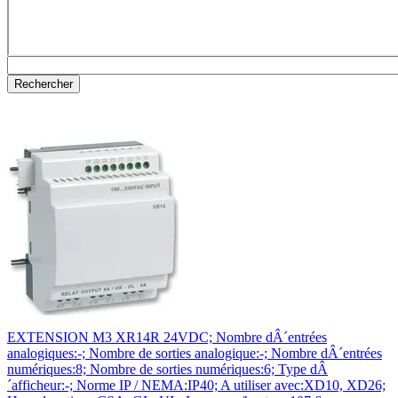
EXTENSION M3 XR14R 24VDC; Nombre dÂ´entrées
analogiques:-; Nombre de sorties analogique:-; Nombre dÂ´entrées
numériques:8; Nombre de sorties numériques:6; Type dÂ
´afficheur:-; Norme IP / NEMA:IP40; A utiliser avec:XD10, XD26;