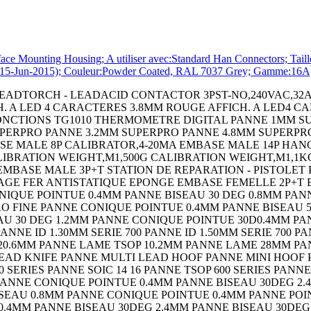
ting Housing; A utiliser avec:Standard Han Connectors; Taille du
(15-Jun-2015); Couleur:Powder Coated, RAL 7037 Grey; Gamme:16A;
LCD PP3 NOIR COQUE DE PROTECT. BLEU POUR BOITIER 90 COQUE DE PROTECT. JAUNE POUR BOITIER 90 COQUE DE PROTECT. NOIRE POUR BOITIER 90 COFFRET HH55 RT NB GY COFFRET HH55 RT 2AA GY COFFRET HH55 RT 4AA GY COFFRET HH55 RT PP3 GY COFFRET HH55 RT NB NOIR COFFRET HH55 RT 2AA NOIR COFFRET HH55 RT 4AA NOIR COFFRET HH55 RT PP3 NOIR COQUE DE PROTECT. BLEU POUR BOITIER 55 COQUE DE PROTECT. ORANGE POUR BOITIER 55 COQUE DE PROTECT. JAUNE POUR BOITIER 55 COQUE DE PROTECT. ROUGE POUR BOITIER 55 COQUE DE PROTECT. NOIRE POUR BOITIER 55 COFFRET HH40 RT NB CREME COFFRET HH40 RT PP3 CREME COFFRET HH40 RT NB NOIR COFFRET HH40 RT PP3 NOIR COFFRET HH40 FT PP3 CREME COFFRET HH40 FT NB NOIR COFFRET HH40 FT PP3 NOIR COQUE DE PROTECT. BLEU POUR BOITIER 40 COQUE DE PROTECT. BLEU POUR BOITIER 40 COQUE DE PROTECT. ORANGE POUR BOITIER 40 COQUE DE PROTECT. JAUNE POUR BOITIER 40 COQUE DE PROTECT. ROUGE POUR BOITIER 40 COQUE DE PROTECT. NOIRE POUR BOITIER 40 CEINTURE A CLIP NOIR CEINTURE A CLIP CREME PANNEAU DÂ´EXTENSION 100 NOIR SWITCH,SLIDE,SPDT,100mA,THROUGH HOLE CAPACITOR PP FILM 0.22UF,400V,5%,RADIAL BOARD-BOARD CONNECTOR HEADER 20WAY,2ROW RESISTOR,WIREWOUND,0.5 OHM,1W,5% RESISTOR,WIREWOUND,100 OHM,1W,5% RESISTOR,WIREWOUND,300OHM,1W,5% RESISTOR,WIREWOUND,500 OHM,1W,5% RESISTOR,WIREWOUND,240 OHM,5W,5% RESISTOR,WIREWOUND,68 OHM,5W,5% BIPOLAR TRANSISTOR,NPN,80V TO-220 DC-DC CONV,ISO POL,1 O/P,504W,42A,12V DC-DC CONV,ISO POL,1 O/P,504W,18A,2 CRYSTAL,3.6864MHZ,16PF,SMD CRYSTAL,32.768KHZ,6PF,SMD FUSE BLOCK,CLASS CC FUSE FUSE BLOCK,CLASS CC FUSE FUSE BLOCK,10.3 X 38MM FUSE BLOCK,10.3 X 38MM CONTACT,RECEPTACLE,24-18AWG,CRIMP RESISTOR,CURRENT SENSE,50 OHM,15W,1% CAPOT DATAMATE 2MM 12 VOIES RESISTOR,CURRENT SENSE,100KOHM,25W,1% RESISTOR,CURRENT SENSE,1KOHM,30W,1% RESISTOR,CURRENT SENSE,2KOHM,30W,1% SAFETY RELAY,SPST-NO,115VAC,4A SAFETY RELAY,SPST-NO,24VDC,4A TAPE,RETRO REFLECTIVE,25MMX2.5M SENSOR REFLECTOR SENSOR REFLECTOR SENSOR CABLE ASSEMBLY SENSOR MOUNTING BRACKET SENSOR MOUNTING BRACKET PHOTOELECTRIC SENSOR PHOTOELECTRIC SENSOR,0MM TO 43MM,NPN/PNP OUTPUT PHOTOELECTRIC SENSOR PHOTOELECTRIC SENSOR PHOTOELECTRIC SENSOR PHOTOELECTRIC SENSOR CAPOT DATAMATE 2MM 16 VOIES CAPOT DATAMATE 2MM 20 VOIES CIRCUIT BREAKER,HYD-MAG,1P,125V,10A CIRCUIT BREAKER,HYD-MAG,1P,250V,2A CIRCUIT BREAKER,HYD-MAG,1P,250V,5A MOSFET MICRO SWITCH,ROLLER LEVER SPDT 10A 250V SIDE ENTRY HOOD SIZE PG21 ALUMINIUM ALLOY BULKHEAD HOUSING,SIZE 3A,PLASTIC RESISTOR,METAL FILM,49.9 OHM,400mW,1% PINCE A SERTIR RESISTOR,WIREWOUND,33 OHM,5W,5% Wirewound Resistor Wirewound Resistor Wirewound Chassis Mount Wirewound Chassis Mount DIODE MODULE,100V,40A,D-55 DIODE MODULE,100V,70A,D-55 Hook-Up Wire MOUNTING BRACKET MOUNTING BRACKET Hand Held Enclosure TERMINAL,FEMALE DISCONNECT,0.25IN BLUE Ceramic Multilayer Capacitor Capacitance CAPACITOR POLY FILM FILM 1UF,5%,63V, CIRCUIT BREAKER,THERMAL,1P,250V,15A Power Rectifier Diode STANDARD DIODE,35A,800V,DO-203AB TERMINAL BLOCK,PCB,10POS,24-12AWG CONTACT,PIN,14AWG,CRIMP TERMINAL BLOCK,DIN RAIL,2POS,26-14AWG Cable Leaded Process Compatible:Yes SHLD MULTICOND CABLE,5COND,24AWG,1000 CIRCUIT BREAKER,THERMAL MAG,2P,20A MICRO SWITCH,HINGE LEVER,SPDT 15A 250V CHIP INDUCTOR,82NH 300MA 5% 900MHZ CAPACITOR ALUM ELEC 100UF,100V,20%,AXIAL MEASURING,RULER,RULER,MEASURING,RULE CRIMPALL 8000 CRIMPER W/DIE Analog Switch IC On-Resistance,Rds(on): IC,OP-AMP,525KHZ,0.43V/ us,DIP-