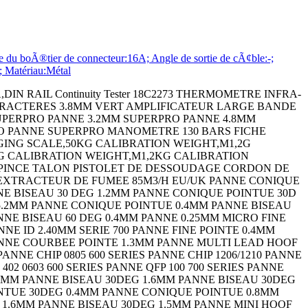
 boÃ®tier de connecteur:16A; Angle de sortie de cÃ¢ble:-;
 Matériau:Métal
14 SIP SOCKET,3POS,THROUGH HOLE LED,RED,T-1 3/4 (5MM),11CD,622NM EMBASE DIN FEMELLE 3P LAMP,STACKABLE,IND,RED/GRN/AMB LENS,RECTANGULAR,WHITE CIRCULAR CONNECTOR RCPT,SIZE 14S,6POS,WALL CIRCULAR CONNECTOR PLUG SIZE 13,22POS, RESISTOR,METAL FILM,1 MOHM,3 W,5% ENCLOSURE,BOX,ALUMINIUM,GRAY ENCLOSURE,BOX,ALUMINIUM,GRAY ENCLOSURE,BOX,ALUMINIUM ENCLOSURE,BOX,ALUMINIUM,GRAY ENCLOSURE,BOX,ALUMINIUM ENCLOSURE,BOX,ALUMINIUM,GRAY ENCLOSURE,BOX,ALUMINIUM,GRAY ENCLOSURE,BOX,ALUMINIUM,GRAY CIRCULAR CONNECTOR PLUG,SIZE 22,3POS,CABLE CABLE GLAND (CLAMP) CONTACT,SOCKET,14AWG,CRIMP POWER RELAY,DPDT,110VDC,10A,PC BOARD EMBASE DIN FEMELLES 5P EMBASE DIN FEMELLE 5P TERMINAL,COMPRESSION LUG,3/8IN,CRIMP MICRO SWITCH PIN PLUNGER SPST-NO 5A 250V MICRO SWITCH PIN PLUNGER SPDT 10.1A 250V TVS Diode FICHE DIN FEMELLE 7P TERMINAL BLOCK,BARRIER,3POS,22-12AWG ZENER DIODE,5W,16V,AXIAL FICHE DIN FEMELLE 8P PIECE THERMORETRACTABLE COUDEE TUBE HAUTE TEMPERATURE KYNAR NOIR 1.2M PASSE-FIL THERMORETRACTABLE PASSE-FIL THERMORETRACTABLE 1.2M FICHE DIN FEMELLE 4P GAINE THERMO 12.7MM NOIR 6M FICHE DIN FEMELLE 5P CAPACITOR TANT,150UF,16V,RADIAL 10% CAPACITOR TANT,330UF,6.3V,RADIAL 20% DARLINGTON TRANSISTOR,PNP,-80V,TO-126 FICHE DIN FEMELLE 5P SWITCH,TOGGLE,DPDT,6A,250V SCHOTTKY RECTIFIER,30mA,5V,DO-35 ZENER DIODE,1W,110V,AXIAL STANDARD DIODE,3A,1KV,DO-15 METAL OXIDE VARISTOR,31V,80V,16MM DIS FICHE DIN FEMELLE 6P Zener Diode Bridge Rectifier TRIAC,400V,800mA,TO-92 BIPOLAR TRANSISTOR,PNP,-140V TO-3 IC,QUAD OR GATE,2I/P,DIP-14 FICHE DIN FEMELLE 8P F OITIER. SMART XL COFFRET UNIMET VERSION 2 KIT DE MONTAGE CI UNIMET COFFRET UNIDESK VERSION M200 COFFRET ALUCASE AC 090 COFFRET ALUCASE AC 092 COFFRET ALUCASE ACF 132 COFFRET ALUCASE AC 150 COFFRET ALUCASE ACF 152 BOITIER. ABS CH-4 BOITIER. ABS CH-6 BOITIER. ABS CH-8 BOITIER. ABS CH-8 BOITIER. ABS H-45 BOITIER. ABS H-65 LUBRICANT,375ML,AEROSOL CLOU M2.5X22 PQ250 DIODE,STANDARD,1A,200V,DO-41 FLASQUE DÂ´EXTREMITE GRIS 2.5MM CARTE DE REPERAGE 1-50 (X2) HORIZONTALE INDUCTIVE PROXIMITY SENSOR,3MM,12VDC TO 24VDC ISOLATEUR 3P 25A Ceramic chip capacitor,22 uF,10 VDC,c CERAMIC CHIP CAPACITOR,10 UF,6.3 VDC WIRE-BOARD CONNECTOR,MALE,3POS,1ROW SUPPORT DE CHAINE PORTE CABLE PQ2 SUPPORT DE CHAINE PORTE CABLE PQ2 RESISTOR,WIREWOUND,50 OHM,1W,5% RESISTOR,WIREWOUND,20 OHM,5W,5% Power Resistor BIPOLAR TRANSISTOR,PNP,-120V,TO-220 CONNECTOR CONNECTOR LED,RED,T-1 3/4 (5MM),5MCD,700NM CRYSTAL,10MHZ,16PF,SMD FUSE BLOCK,CLASS CC FUSE FUSE BLOCK,CLASS CC FUSE TERMINAL,MALE DISCONNECT,0.187IN,BLUE TERMINAL,RING TONGUE,#8,CRIMP,BLUE RESISTOR,CURRENT SENSE,0.02 OHM,15W,5% QUICK DISCONNECT CABLE,M12 4POS STRAIGHT QUICK DISCONNECT CABLE,M12,4POS,R/A QUICK DISCONNECT CABLE,M12 4POS STRAIGHT SENSOR MOUNTING BRACKET PHOTOELECTRIC SENSOR CIRCUIT PROTECTOR,HYD-MAG,1P,240V,5A CIRCUIT BREAKER,HYD-MAG,1P,250V,1A SCHOTTKY RECTIFIER,3A 20V DO-201AD Connector Dust Cap For Use With:MIL-C-38 Connector Dust Cap RESISTOR,METAL FILM,249 OHM,600mW,1% Tools,Extractors CAPACITOR CERAMIC 100PF 50V,C0G,5%,AXIAL CAPACITOR CERAMIC 1000PF 50V,C0G,5%,AXIAL MICRO SWITCH,PIN PLUNGER,SPDT 15A 250V CAPACITOR POLY FILM FILM 1UF,10%,63V, CAPACITOR TANT,10UF,50V,AXIAL 10% Wirewound Resistor Wirewound Chassis Mount LAMP,STACKABLE,IND,RYG Indicating Light - 3 Lights - D - 24V AC Indicating Light - 3 Lights - D