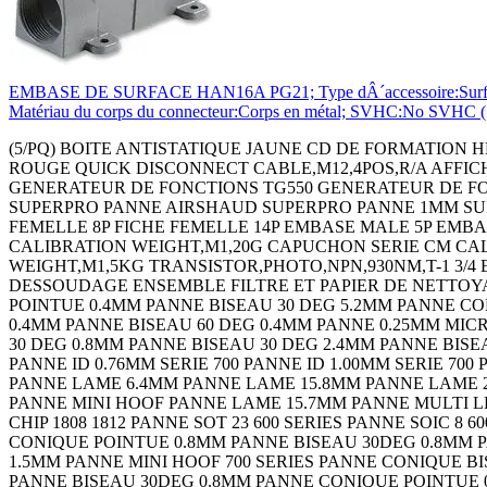
EMBASE DE SURFACE HAN16A PG21; Type dÂ´accessoire:Surface Moun
Matériau du corps du connecteur:Corps en métal; SVHC:No SVHC 
(5/PQ) BOITE ANTISTATIQUE JAUNE CD DE FORMATION HEADTORCH - LEADACID CONTACTOR 3PST-NO,240VAC,32A,DIN RAIL Continuity Tester 18C2273 THERMOMETRE INFRA-ROUGE QUICK DISCONNECT CABLE,M12,4POS,R/A AFFICH. A LED 4 CARACTERES 3.8MM ROUGE AFFICH. A LED4 CARACTERES 3.8MM VERT AMPLIFICATEUR LARGE BANDE GENERATEUR DE FONCTIONS TG550 GENERATEUR DE FONCTIONS TG1010 THERMOMETRE DIGITAL PANNE 1MM SUPERPRO PANNE 3.2MM SUPERPRO PANNE 4.8MM SUPERPRO PANNE AIRSHAUD SUPERPRO PANNE 1MM SUPERPRO PANNE 3.2MM SUPERPRO PANNE 4.8MM SUPERPRO PANNE SUPERPRO MANOMETRE 130 BARS FICHE FEMELLE 8P FICHE FEMELLE 14P EMBASE MALE 5P EMBASE MALE 8P CALIBRATOR,4-20MA EMBASE MALE 14P HANGING SCALE,50KG CALIBRATION WEIGHT,M1,2G CALIBRATION WEIGHT,M1,20G CAPUCHON SERIE CM CALIBRATION WEIGHT,M1,500G CALIBRATION WEIGHT,M1,1KG CALIBRATION WEIGHT,M1,2KG CALIBRATION WEIGHT,M1,5KG TRANSISTOR,PHOTO,NPN,930NM,T-1 3/4 EMBASE MALE 3P+T STATION DE REPARATION - PISTOLET PINCE TALON PISTOLET DE DESSOUDAGE CORDON DE DESSOUDAGE ENSEMBLE FILTRE ET PAPIER DE NETTOYAGE FER ANTISTATIQUE EPONGE EMBASE FEMELLE 2P+T EXTRACTEUR DE FUMEE 85M3/H EU/UK PANNE CONIQUE POINTUE 0.4MM PANNE BISEAU 30 DEG 5.2MM PANNE CONIQUE POINTUE 0.4MM PANNE BISEAU 30 DEG 0.8MM PANNE BISEAU 30 DEG 1.2MM PANNE CONIQUE POINTUE 30D 0.4MM PANNE BISEAU 60 DEG 0.4MM PANNE 0.25MM MICRO FINE PANNE CONIQUE POINTUE 0.4MM PANNE BISEAU 5.2MM PANNE CONIQUE POINTUE 0.4MM PANNE BISEAU 30 DEG 0.8MM PANNE BISEAU 30 DEG 2.4MM PANNE BISEAU 30 DEG 1.2MM PANNE CONIQUE POINTUE 30D0.4MM PANNE BISEAU 60 DEG 0.4MM PANNE 0.25MM MICRO FINE PANNE ID 0.76MM SERIE 700 PANNE ID 1.00MM SERIE 700 PANNE ID 1.30MM SERIE 700 PANNE ID 1.50MM SERIE 700 PANNE ID 2.40MM SERIE 700 PANNE FINE POINTE 0.4MM PANNE LAME 6.4MM PANNE LAME 15.8MM PANNE LAME 20.6MM PANNE LAME TSOP 10.2MM PANNE LAME 28MM PANNE COURBEE POINTE 1.3MM PANNE MULTI LEAD HOOF PANNE MINI HOOF PANNE LAME 15.7MM PANNE MULTI LEAD KNIFE PANNE MULTI LEAD HOOF PANNE MINI HOOF PANNE CHIP 0805 600 SERIES PANNE CHIP 1206/1210 PANNE CHIP 1808 1812 PANNE SOT 23 600 SERIES PANNE SOIC 8 600 SERIES PANNE SOIC 14 16 PANNE TSOP 600 SERIES PANNE 402 0603 600 SERIES PANNE QFP 100 700 SERIES PANNE CONIQUE POINTUE 0.8MM PANNE BISEAU 30DEG 0.8MM PANNE CONIQUE POINTUE 0.4MM PANNE BISEAU 30DEG 2.4MM PANNE BISEAU 30DEG 1.6MM PANNE BISEAU 30DEG 1.5MM PANNE MINI HOOF 700 SERIES PANNE CONIQUE BISEAU 0.8MM PANNE CONIQUE POINTUE 0.4MM PANNE POINTUE 30DEG 0.4MM PANNE CONIQUE POINTUE 0.8MM PANNE BISEAU 30DEG 0.8MM PANNE CONIQUE POINTUE 0.4MM PANNE BISEAU 30DEG 2.4MM PANNE BISEAU 30DEG 1.6MM PANNE BISEAU 30DEG 1.5MM PANNE MINI HOOF 700 SERIES PANNE CONIQUE BISEAU 0.8MM PANNE CONIQUE POINTUE 0.4MM PANNE POINTUE 30DEG 0.4MM PRE FILTRE POUR SYSTEME BVX (5PQ) FILTRE PRINCIPALE POUR SYSTEME BVX BRAS ANTISTATIQUE- 600MM ENCLOSURE,HAND HELD,PLASTIC,BLACK ENCLOSURE,HAND HELD,PLASTIC,BLACK COFFRET HH 100 FT PP3 NOIR COFFRET HH 100 LCD NB CREME COFFRET HH 100 LCD 4AA CREME COFFRET HH 100 LCD PP3 CREME COFFRET HH 100 LCD NB NOIR COFFRET HH 100 LCD 4AA NOIR COFFRET HH 100 LCD PP3 NOIR COQUE DE PROTECT. BLEU POUR BOITIER 100 COQUE DE PROTECT. BLEU POUR BOITIER 100 COQUE DE PROTECT. ORANGE POUR BOITIER100 COQUE DE PROTECT. JAUNE POUR BOITIER 100 COQUE DE PROTECT. ROUGE POUR BOITIER 100 COQUE DE PROTECT. NOIRE POUR BOITIER 100 COFFRET HH 90 NB NOIR COFFRET HH90 