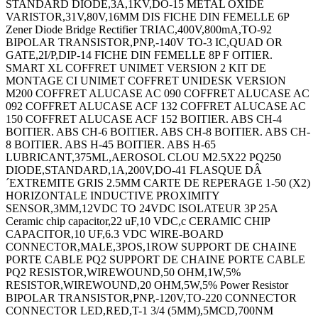
STANDARD DIODE,3A,1KV,DO-15 METAL OXIDE
VARISTOR,31V,80V,16MM DIS FICHE DIN FEMELLE 6P
Zener Diode Bridge Rectifier TRIAC,400V,800mA,TO-92
BIPOLAR TRANSISTOR,PNP,-140V TO-3 IC,QUAD OR
GATE,2I/P,DIP-14 FICHE DIN FEMELLE 8P F OITIER.
SMART XL COFFRET UNIMET VERSION 2 KIT DE
MONTAGE CI UNIMET COFFRET UNIDESK VERSION
M200 COFFRET ALUCASE AC 090 COFFRET ALUCASE AC
092 COFFRET ALUCASE ACF 132 COFFRET ALUCASE AC
150 COFFRET ALUCASE ACF 152 BOITIER. ABS CH-4
BOITIER. ABS CH-6 BOITIER. ABS CH-8 BOITIER. ABS CH-
8 BOITIER. ABS H-45 BOITIER. ABS H-65
LUBRICANT,375ML,AEROSOL CLOU M2.5X22 PQ250
DIODE,STANDARD,1A,200V,DO-41 FLASQUE DÂ
´EXTREMITE GRIS 2.5MM CARTE DE REPERAGE 1-50 (X2)
HORIZONTALE INDUCTIVE PROXIMITY
SENSOR,3MM,12VDC TO 24VDC ISOLATEUR 3P 25A
Ceramic chip capacitor,22 uF,10 VDC,c CERAMIC CHIP
CAPACITOR,10 UF,6.3 VDC WIRE-BOARD
CONNECTOR,MALE,3POS,1ROW SUPPORT DE CHAINE
PORTE CABLE PQ2 SUPPORT DE CHAINE PORTE CABLE
PQ2 RESISTOR,WIREWOUND,50 OHM,1W,5%
RESISTOR,WIREWOUND,20 OHM,5W,5% Power Resistor
BIPOLAR TRANSISTOR,PNP,-120V,TO-220 CONNECTOR
CONNECTOR LED,RED,T-1 3/4 (5MM),5MCD,700NM