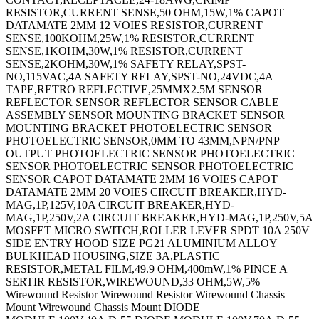
RESISTOR,CURRENT SENSE,50 OHM,15W,1% CAPOT
DATAMATE 2MM 12 VOIES RESISTOR,CURRENT
SENSE,100KOHM,25W,1% RESISTOR,CURRENT
SENSE,1KOHM,30W,1% RESISTOR,CURRENT
SENSE,2KOHM,30W,1% SAFETY RELAY,SPST-
NO,115VAC,4A SAFETY RELAY,SPST-NO,24VDC,4A
TAPE,RETRO REFLECTIVE,25MMX2.5M SENSOR
REFLECTOR SENSOR REFLECTOR SENSOR CABLE
ASSEMBLY SENSOR MOUNTING BRACKET SENSOR
MOUNTING BRACKET PHOTOELECTRIC SENSOR
PHOTOELECTRIC SENSOR,0MM TO 43MM,NPN/PNP
OUTPUT PHOTOELECTRIC SENSOR PHOTOELECTRIC
SENSOR PHOTOELECTRIC SENSOR PHOTOELECTRIC
SENSOR CAPOT DATAMATE 2MM 16 VOIES CAPOT
DATAMATE 2MM 20 VOIES CIRCUIT BREAKER,HYD-
MAG,1P,125V,10A CIRCUIT BREAKER,HYD-
MAG,1P,250V,2A CIRCUIT BREAKER,HYD-MAG,1P,250V,5A
MOSFET MICRO SWITCH,ROLLER LEVER SPDT 10A 250V
SIDE ENTRY HOOD SIZE PG21 ALUMINIUM ALLOY
BULKHEAD HOUSING,SIZE 3A,PLASTIC
RESISTOR,METAL FILM,49.9 OHM,400mW,1% PINCE A
SERTIR RESISTOR,WIREWOUND,33 OHM,5W,5%
Wirewound Resistor Wirewound Resistor Wirewound Chassis
Mount Wirewound Chassis Mount DIODE