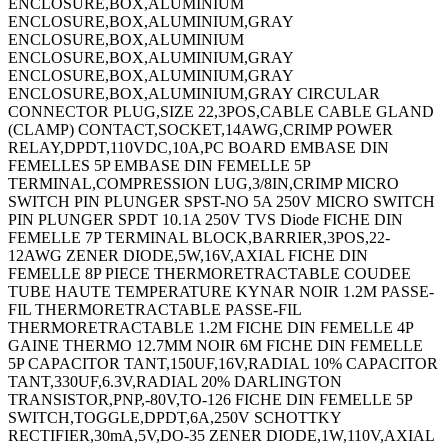
ENCLOSURE,BOX,ALUMINIUM
ENCLOSURE,BOX,ALUMINIUM,GRAY
ENCLOSURE,BOX,ALUMINIUM
ENCLOSURE,BOX,ALUMINIUM,GRAY
ENCLOSURE,BOX,ALUMINIUM,GRAY
ENCLOSURE,BOX,ALUMINIUM,GRAY CIRCULAR
CONNECTOR PLUG,SIZE 22,3POS,CABLE CABLE GLAND
(CLAMP) CONTACT,SOCKET,14AWG,CRIMP POWER
RELAY,DPDT,110VDC,10A,PC BOARD EMBASE DIN
FEMELLES 5P EMBASE DIN FEMELLE 5P
TERMINAL,COMPRESSION LUG,3/8IN,CRIMP MICRO
SWITCH PIN PLUNGER SPST-NO 5A 250V MICRO SWITCH
PIN PLUNGER SPDT 10.1A 250V TVS Diode FICHE DIN
FEMELLE 7P TERMINAL BLOCK,BARRIER,3POS,22-
12AWG ZENER DIODE,5W,16V,AXIAL FICHE DIN
FEMELLE 8P PIECE THERMORETRACTABLE COUDEE
TUBE HAUTE TEMPERATURE KYNAR NOIR 1.2M PASSE-
FIL THERMORETRACTABLE PASSE-FIL
THERMORETRACTABLE 1.2M FICHE DIN FEMELLE 4P
GAINE THERMO 12.7MM NOIR 6M FICHE DIN FEMELLE
5P CAPACITOR TANT,150UF,16V,RADIAL 10% CAPACITOR
TANT,330UF,6.3V,RADIAL 20% DARLINGTON
TRANSISTOR,PNP,-80V,TO-126 FICHE DIN FEMELLE 5P
SWITCH,TOGGLE,DPDT,6A,250V SCHOTTKY
RECTIFIER,30mA,5V,DO-35 ZENER DIODE,1W,110V,AXIAL