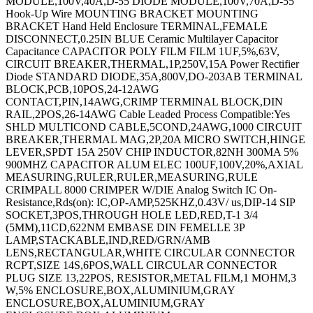
MODULE,100V,40A,D-55 DIODE MODULE,100V,70A,D-55
Hook-Up Wire MOUNTING BRACKET MOUNTING
BRACKET Hand Held Enclosure TERMINAL,FEMALE
DISCONNECT,0.25IN BLUE Ceramic Multilayer Capacitor
Capacitance CAPACITOR POLY FILM FILM 1UF,5%,63V,
CIRCUIT BREAKER,THERMAL,1P,250V,15A Power Rectifier
Diode STANDARD DIODE,35A,800V,DO-203AB TERMINAL
BLOCK,PCB,10POS,24-12AWG
CONTACT,PIN,14AWG,CRIMP TERMINAL BLOCK,DIN
RAIL,2POS,26-14AWG Cable Leaded Process Compatible:Yes
SHLD MULTICOND CABLE,5COND,24AWG,1000 CIRCUIT
BREAKER,THERMAL MAG,2P,20A MICRO SWITCH,HINGE
LEVER,SPDT 15A 250V CHIP INDUCTOR,82NH 300MA 5%
900MHZ CAPACITOR ALUM ELEC 100UF,100V,20%,AXIAL
MEASURING,RULER,RULER,MEASURING,RULE
CRIMPALL 8000 CRIMPER W/DIE Analog Switch IC On-
Resistance,Rds(on): IC,OP-AMP,525KHZ,0.43V/ us,DIP-14 SIP
SOCKET,3POS,THROUGH HOLE LED,RED,T-1 3/4
(5MM),11CD,622NM EMBASE DIN FEMELLE 3P
LAMP,STACKABLE,IND,RED/GRN/AMB
LENS,RECTANGULAR,WHITE CIRCULAR CONNECTOR
RCPT,SIZE 14S,6POS,WALL CIRCULAR CONNECTOR
PLUG SIZE 13,22POS, RESISTOR,METAL FILM,1 MOHM,3
W,5% ENCLOSURE,BOX,ALUMINIUM,GRAY
ENCLOSURE,BOX,ALUMINIUM,GRAY