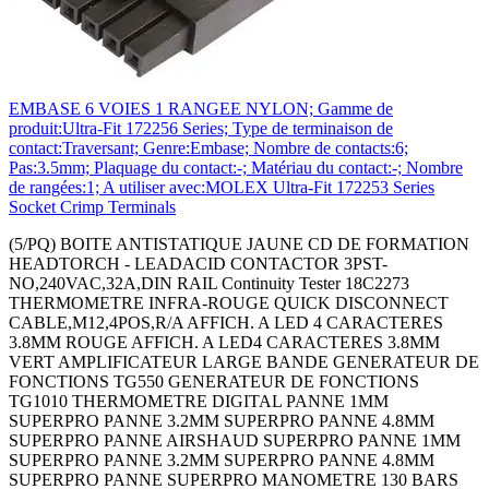
EMBASE 6 VOIES 1 RANGEE NYLON; Gamme de
produit:Ultra-Fit 172256 Series; Type de terminaison de
contact:Traversant; Genre:Embase; Nombre de contacts:6;
Pas:3.5mm; Plaquage du contact:-; Matériau du contact:-; Nombre
de rangées:1; A utiliser avec:MOLEX Ultra-Fit 172253 Series
Socket Crimp Terminals
(5/PQ) BOITE ANTISTATIQUE JAUNE CD DE FORMATION
HEADTORCH - LEADACID CONTACTOR 3PST-
NO,240VAC,32A,DIN RAIL Continuity Tester 18C2273
THERMOMETRE INFRA-ROUGE QUICK DISCONNECT
CABLE,M12,4POS,R/A AFFICH. A LED 4 CARACTERES
3.8MM ROUGE AFFICH. A LED4 CARACTERES 3.8MM
VERT AMPLIFICATEUR LARGE BANDE GENERATEUR DE
FONCTIONS TG550 GENERATEUR DE FONCTIONS
TG1010 THERMOMETRE DIGITAL PANNE 1MM
SUPERPRO PANNE 3.2MM SUPERPRO PANNE 4.8MM
SUPERPRO PANNE AIRSHAUD SUPERPRO PANNE 1MM
SUPERPRO PANNE 3.2MM SUPERPRO PANNE 4.8MM
SUPERPRO PANNE SUPERPRO MANOMETRE 130 BARS