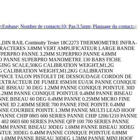
mbase; Nombre de contacts:10; Pas:3.5mm; Plaquage du contact:-;
 RAIL Continuity Tester 18C2273 THERMOMETRE INFRA-
CARACTERES 3.8MM VERT AMPLIFICATEUR LARGE BANDE
PERPRO PANNE 3.2MM SUPERPRO PANNE 4.8MM
O PANNE SUPERPRO MANOMETRE 130 BARS FICHE
GING SCALE,50KG CALIBRATION WEIGHT,M1,2G
G CALIBRATION WEIGHT,M1,2KG CALIBRATION
T PINCE TALON PISTOLET DE DESSOUDAGE CORDON DE
 EXTRACTEUR DE FUMEE 85M3/H EU/UK PANNE CONIQUE
NE BISEAU 30 DEG 1.2MM PANNE CONIQUE POINTUE 30D
 5.2MM PANNE CONIQUE POINTUE 0.4MM PANNE BISEAU
NNE BISEAU 60 DEG 0.4MM PANNE 0.25MM MICRO FINE
ANNE ID 2.40MM SERIE 700 PANNE FINE POINTE 0.4MM
NNE COURBEE POINTE 1.3MM PANNE MULTI LEAD HOOF
E CHIP 0805 600 SERIES PANNE CHIP 1206/1210 PANNE
 402 0603 600 SERIES PANNE QFP 100 700 SERIES PANNE
4MM PANNE BISEAU 30DEG 1.6MM PANNE BISEAU 30DEG
INTUE 30DEG 0.4MM PANNE CONIQUE POINTUE 0.8MM
 1.6MM PANNE BISEAU 30DEG 1.5MM PANNE MINI HOOF