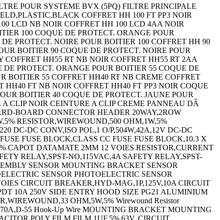
LTRE POUR SYSTEME BVX (5PQ) FILTRE PRINCIPALE
D,PLASTIC,BLACK COFFRET HH 100 FT PP3 NOIR
00 LCD NB NOIR COFFRET HH 100 LCD 4AA NOIR
OITIER 100 COQUE DE PROTECT. ORANGE POUR
DE PROTECT. NOIRE POUR BOITIER 100 COFFRET HH 90
OUR BOITIER 90 COQUE DE PROTECT. NOIRE POUR
GY COFFRET HH55 RT NB NOIR COFFRET HH55 RT 2AA
E DE PROTECT. ORANGE POUR BOITIER 55 COQUE DE
UR BOITIER 55 COFFRET HH40 RT NB CREME COFFRET
T HH40 FT NB NOIR COFFRET HH40 FT PP3 NOIR COQUE
POUR BOITIER 40 COQUE DE PROTECT. JAUNE POUR
E A CLIP NOIR CEINTURE A CLIP CREME PANNEAU DÂ
 BOARD-BOARD CONNECTOR HEADER 20WAY,2ROW
,5% RESISTOR,WIREWOUND,500 OHM,1W,5%
 DC-DC CONV,ISO POL,1 O/P,504W,42A,12V DC-DC
C FUSE FUSE BLOCK,CLASS CC FUSE FUSE BLOCK,10.3 X
,1% CAPOT DATAMATE 2MM 12 VOIES RESISTOR,CURRENT
ETY RELAY,SPST-NO,115VAC,4A SAFETY RELAY,SPST-
SSEMBLY SENSOR MOUNTING BRACKET SENSOR
ELECTRIC SENSOR PHOTOELECTRIC SENSOR
ES CIRCUIT BREAKER,HYD-MAG,1P,125V,10A CIRCUIT
DT 10A 250V SIDE ENTRY HOOD SIZE PG21 ALUMINIUM
,WIREWOUND,33 OHM,5W,5% Wirewound Resistor
100V,70A,D-55 Hook-Up Wire MOUNTING BRACKET MOUNTING
APACITOR POLY FILM FILM 1UF,5%,63V, CIRCUIT