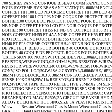
700 SERIES PANNE CONIQUE BISEAU 0.8MM PANNE CONI
POUR SYSTEME BVX BRAS ANTISTATIQUE- 600MM ENCL
COFFRET HH 100 LCD NB CREME COFFRET HH 100 LCD 4
COFFRET HH 100 LCD PP3 NOIR COQUE DE PROTECT. BL
BOITIER100 COQUE DE PROTECT. JAUNE POUR BOITIER 1
NB NOIR COFFRET HH90 LCD PP3 NOIR COQUE DE PROTE
BOITIER 90 COFFRET HH55 RT NB GY COFFRET HH55 RT 
NOIR COFFRET HH55 RT 4AA NOIR COFFRET HH55 RT PP
PROTECT. JAUNE POUR BOITIER 55 COQUE DE PROTECT.
HH40 RT PP3 CREME COFFRET HH40 RT NB NOIR COFFRET
DE PROTECT. BLEU POUR BOITIER 40 COQUE DE PROTEC
BOITIER 40 COQUE DE PROTECT. ROUGE POUR BOITIER 4
´EXTENSION 100 NOIR SWITCH,SLIDE,SPDT,100mA,THR
RESISTOR,WIREWOUND,0.5 OHM,1W,5% RESISTOR,WIRE
RESISTOR,WIREWOUND,240 OHM,5W,5% RESISTOR,WIREWO
CONV,ISO POL,1 O/P,504W,18A,2 CRYSTAL,3.6864MHZ,16
38MM FUSE BLOCK,10.3 X 38MM CONTACT,RECEPTACLE,
SENSE,100KOHM,25W,1% RESISTOR,CURRENT SENSE,1KOH
NO,24VDC,4A TAPE,RETRO REFLECTIVE,25MMX2.5M S
MOUNTING BRACKET PHOTOELECTRIC SENSOR PHOTOEL
PHOTOELECTRIC SENSOR PHOTOELECTRIC SENSOR CAPOT
BREAKER,HYD-MAG,1P,250V,2A CIRCUIT BREAKER,HYD-M
ALLOY BULKHEAD HOUSING,SIZE 3A,PLASTIC RESISTOR,M
Wirewound Resistor Wirewound Chassis Mount Wirewound 
BRACKET Hand Held Enclosure TERMINAL,FEMALE DISCONNECT