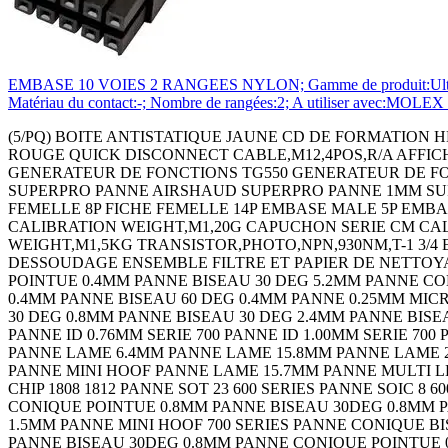
EMBASE 10 VOIES 2 RANGEES NYLON; Gamme de produit:Ultra-Fit 17
Matériau du contact:-; Nombre de rangées:2; A utiliser avec:MOLEX 
(5/PQ) BOITE ANTISTATIQUE JAUNE CD DE FORMATION HE
ROUGE QUICK DISCONNECT CABLE,M12,4POS,R/A AFFIC
GENERATEUR DE FONCTIONS TG550 GENERATEUR DE FO
SUPERPRO PANNE AIRSHAUD SUPERPRO PANNE 1MM SU
FEMELLE 8P FICHE FEMELLE 14P EMBASE MALE 5P EMB
CALIBRATION WEIGHT,M1,20G CAPUCHON SERIE CM CAL
WEIGHT,M1,5KG TRANSISTOR,PHOTO,NPN,930NM,T-1 3/4
DESSOUDAGE ENSEMBLE FILTRE ET PAPIER DE NETTOY
POINTUE 0.4MM PANNE BISEAU 30 DEG 5.2MM PANNE CO
0.4MM PANNE BISEAU 60 DEG 0.4MM PANNE 0.25MM MI
30 DEG 0.8MM PANNE BISEAU 30 DEG 2.4MM PANNE BIS
PANNE ID 0.76MM SERIE 700 PANNE ID 1.00MM SERIE 700 
PANNE LAME 6.4MM PANNE LAME 15.8MM PANNE LAME 
PANNE MINI HOOF PANNE LAME 15.7MM PANNE MULTI LEA
CHIP 1808 1812 PANNE SOT 23 600 SERIES PANNE SOIC 8 6
CONIQUE POINTUE 0.8MM PANNE BISEAU 30DEG 0.8MM 
1.5MM PANNE MINI HOOF 700 SERIES PANNE CONIQUE 
PANNE BISEAU 30DEG 0.8MM PANNE CONIQUE POINTUE 