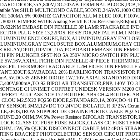
STANDARD DIODE,35A,800V,DO-203AB TERMINAL BLOCK,PC
Compatible:Yes SHLD MULTICOND CABLE,5COND,24AWG,1000
NH 300MA 5% 900MHZ CAPACITOR ALUM ELEC 100UF,100V
IMPER W/DIE Analog Switch IC On-Resistance,Rds(on): IC,
11CD,622NM EMBASE DIN FEMELLE 3P LAMP,STACKABLE,
ECTOR PLUG SIZE 13,22POS, RESISTOR,METAL FILM,1 M
ALUMINIUM ENCLOSURE,BOX,ALUMINIUM,GRAY ENCLOS
UMINIUM,GRAY ENCLOSURE,BOX,ALUMINIUM,GRAY CIR
RELAY,DPDT,110VDC,10A,PC BOARD EMBASE DIN FEMELL
 PIN PLUNGER SPST-NO 5A 250V MICRO SWITCH PIN PLUNG
DE,5W,16V,AXIAL FICHE DIN FEMELLE 8P PIECE THERM
SE-FIL THERMORETRACTABLE 1.2M FICHE DIN FEMELLE 4
ANT,330UF,6.3V,RADIAL 20% DARLINGTON TRANSISTOR,PNP
mA,5V,DO-35 ZENER DIODE,1W,110V,AXIAL STANDARD DIO
TRIAC,400V,800mA,TO-92 BIPOLAR TRANSISTOR,PNP,-140V TO-3
 MONTAGE CI UNIMET COFFRET UNIDESK VERSION M200 C
RET ALUCASE ACF 152 BOITIER. ABS CH-4 BOITIER. ABS C
L CLOU M2.5X22 PQ250 DIODE,STANDARD,1A,200V,DO-41 
SENSOR,3MM,12VDC TO 24VDC ISOLATEUR 3P 25A Ceramic ch
LE,3POS,1ROW SUPPORT DE CHAINE PORTE CABLE PQ2 S
ND,20 OHM,5W,5% Power Resistor BIPOLAR TRANSISTOR,
 BLOCK,CLASS CC FUSE FUSE BLOCK,CLASS CC FUSE TER
2 OHM,15W,5% QUICK DISCONNECT CABLE,M12 4POS STRA
TING BRACKET PHOTOELECTRIC SENSOR CIRCUIT PROTE
nnector Dust Ca
p For Use With:MIL-C-38 Connector Dust Cap RESISTOR,METAL FILM,249 OHM,600mW,1% Tools,Extractors CAPACITOR CERAMIC 100PF 50V,C0G,5%,AXIAL CAPACITOR CERAMIC 1000PF 50V,C0G,5%,AXIAL MICRO SWITCH,PIN PLUNGER,SPDT 15A 250V CAPACITOR POLY FILM FILM 1UF,10%,63V, CAPACITOR TANT,10UF,50V,AXIAL 10% Wirewound Resistor Wirewound Chassis Mount LAMP,STACKABLE,IND,RYG Indicating Light - 3 Lights - D - 24V AC Indicating Light - 3 Lights - D - 24V AC MOUNTING BRACKET MOUNTING BRACKET Ceramic Multilayer Capacitor Capacitance CIRCULAR CONN,RCPT,SIZE 14S,4POS,BOX CIRCUIT BREAKER,THERMAL,1P,125V,15A CIRCUIT BREAKER,THERMAL,1P,250V,10A CIRCUIT BREAKER,THERMAL,1P,250V,25A CIRCUIT BREAKER,THERMAL,1P,250V,10A CIRCUIT BREAKER,THERMAL,1P,250V,20A CIRCULAR CONN,PLUG,SIZE 8,4POS,CABLE PIN HEADER,3POS,5.08MM MICRO SWITCH,BUTTON,SPDT,3A,250V CIRCULAR CONTACT,PIN,24-20AWG,CRIMP TERMINAL,RING TONGUE 3/4IN CRIMP YELLOW END PLATE,WDU/WDK SERIES TERMINAL BLOCK RESISTOR,METAL FILM,332 OHM,400mW,1% SHLD MULTICOND CABLE,7COND,24AWG,500FT,300V LED,RED,T-1 (3MM),12MCD,700NM CIRCUIT BREAKER,THERMAL MAG,1P,20A CIRCUIT BREAKER,THERMAL MAG,2P,15A CIRCUIT BREAKER,THERMAL MAG,2P,40A Thermal Magnetic Circuit Breaker RF/COAXIAL ADAPTER,BNC JACK-BNC JACK BRASS HEX NUT SWITCH ACCESSORY CHIP INDUCTOR,12NH 300MA 5% 2.7GHZ Male #16 Stamped and formed crimp contact 18C2418 Male #16 Stamped and formed crimp contact 18C2421 CAPACITOR ALUM ELEC 2200UF,25V,20%,AXIAL OPTOCOUPLER,PHOTOTRANSISTOR,5300VRMS TERMINAL,RING TONGUE,#10,CRIMP,BLUE ZENER DIODE,500mW,56V,DO-35 LAMP,STACKABLE,IND,RED/GRN/AMB Enclosure Switch Actuator Actuator Length:0.84Â´Â´ CIRCULAR CONNECTOR RCPT SIZE 14S,3POS,CABLE Circular Connector ENCLOSURE,BOX,ALUMINIUM ENCLOSURE,BOX,PLASTIC,BLACK Metal Connector Backshell LAMP,INDICATOR,INCAND,WHT RESISTOR,CURRENT SENSE,1 OHM,1W,1% IC,OP-AMP,9.4MHZ,35V/ us,DIP-8 CIRCULAR CONNECTOR RCPT,SIZE 12,3POS,CABLE BARE PCB NO HOLES - PLANE SINGLE SIDED TERMINAL,RING TONGUE,#8,CRIMP,YELLOW TVS Diode TVS Diode CARD EDGE CONNECTOR,SOCKET,98POS SOFTWARE BIPOLAR TRANSISTOR,PNP,-160V IC,IF SYSTEM,DIP-16 Crimp Connector Housing CIRCUIT BREAKER,THERMAL,2P,250V,10A DIODE,PHOTO,950NM,65Â°,SIDE LOOKING AVALANCHE DIODE,1A,400V,SOD-57 WIRE-BOARD CONNECTOR RECEPTACLE 11POS,2.54MM WIRE-BOARD CONNECTOR RECEPTACLE 15POS,2.54MM TRANSISTOR,PHOTO,NPN,925NM,T-1 LED,YELLOW,T-1 3/4 (5MM),12MCD,594NM AVALANCHE DIODE,3A,200V,SOD-64 PLUG & SOCKET CONN,PLUG,4POS,5.08MM CIRCULAR CONNECTOR RECEPTACLE 3POS CABLE CIRCULAR CONNECTOR RECEPTACLE 7POS CABLE CIRCULAR CONNECTOR,PLUG,7POS,CABLE CIRCULAR CONNECTOR RECEPTACLE 4POS PANEL CIRCULAR CONNECTOR RECEPTACLE 6POS PANEL CIRCULAR CONNECTOR RECEPTACLE 8POS PANEL CONDENSATEUR 25V 5600UF CAPACITOR POLY FILM FILM 0.1UF 5%,630V CIRCULAR CONNECTOR RCPT,SIZE 10SL,2POS,BOX CIRCULAR CONNECTOR RCPT,SIZE 10SL,3POS,BOX CIRCULAR CONN,RCPT,SIZE 14S,5POS,BOX CIRCULAR CONN,PLUG,SIZE 14,12POS,BOX CIRCULAR CONN,PLUG,SIZE 14,18POS,BOX CIRCULAR CONN,RECEPTACLE,SIZE 8,2POS,CABLE CIRCULAR CONN,RCPT,SIZE 14,18POS,BOX CIRCULAR CONNECTOR PLUG,SIZE 14,5POS,CABLE CIRCULAR CONNECTOR PLUG SIZE 24,61POS,CABLE CIRCULAR CONN,PLUG,SIZE 16,26POS,BOX CIRCULAR CONNECTOR PLUG SIZE 14,12POS,CABLE CIRCULAR CONNECTOR PLUG,SIZE 14,12POS,CABLE TERMINAL,RING,#10 STUD,CRIMP,22-16AWG PROXIMITY SENSOR WIRE-BOARD CONN RECEPTACLE,5POS,2.54MM WIRE-BOARD CONNECTOR,HEADER 3POS,1ROW,3.96MM Pushbutton Switch ZENER DIODE,350mW,3.6V,SOT-23 LED,5MM,RED / GREEN,RADIAL PLUG & SOCKET HOUSING,RECEPTACLE,NYLON Multipole Connector CONNECTOR HOUSING,RECEPTACLE 10POS,2.54MM PLUG & SOCKET CONN,HEADER,16POS,4.2MM MICRO SWITCH,PIN PLUNGER,SPDT 11A 250V LED,WHITE,T-1 (3MM),2.25CD,550NM LED,BLUE,T-1 (3MM),250MCD,466NM ROUND KNOB,6.35MM CAPACITOR CERAMIC 12PF 50V,C0G,5%,080 STRAIN RELIEF COVER KIT,POLYPHENYLENE CAPACITOR CERAMIC 0.022UF 100V,X7R,10% CAPACITOR CERAMIC,0.1UF,50V,X7R,10%,1210 CAPACITOR TANT,220UF,10V,0.065 OHM,0.1,SMD ENCLOSURE,WALL MOUNT,ALUMINIUM ENCLOSURE,WALL MOUNT,ALUMINIUM STATIC PROTECTION PLUG & SOCKET CONN,HEADER,6POS,4.2MM FEMALE SCREW LOCK KIT,#4-40 POWER RELAY,DPDT,115VAC,3A,PLUG IN TERMINAL,RING TONGUE,#6,CRIMP,RED TERMINAL,RING TONGUE,#6,CRIMP,RED TERMINAL,RING TONGUE,#4,CRIMP LAMP,FLUORESCENT,BI-PIN,34W GROUNDING CORD GROUNDING CORD BOARD-BOARD CONN,HEADER,36WAY,1ROW HALL EFFECT MAGNETIC SENSOR CIRCULAR CONN,RCPT,SIZE 14,12POS,BOX Terminal TERMINAL,RING TONGUE,#8,CRIMP,RED TERMINAL,RING TONGUE,#10,CRIMP YELLOW CONTACT,SOCKET,SOLDER TERMINAL,MALE DISCONNECT,0.25IN,BLUE TERMINAL,FEM