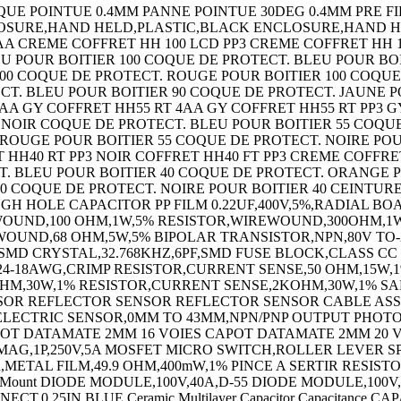
QUE POINTUE 0.4MM PANNE POINTUE 30DEG 0.4MM PRE FI
OSURE,HAND HELD,PLASTIC,BLACK ENCLOSURE,HAND HEL
AA CREME COFFRET HH 100 LCD PP3 CREME COFFRET HH 1
EU POUR BOITIER 100 COQUE DE PROTECT. BLEU POUR B
00 COQUE DE PROTECT. ROUGE POUR BOITIER 100 COQUE 
CT. BLEU POUR BOITIER 90 COQUE DE PROTECT. JAUNE P
2AA GY COFFRET HH55 RT 4AA GY COFFRET HH55 RT PP3 
3 NOIR COQUE DE PROTECT. BLEU POUR BOITIER 55 COQU
 ROUGE POUR BOITIER 55 COQUE DE PROTECT. NOIRE PO
 HH40 RT PP3 NOIR COFFRET HH40 FT PP3 CREME COFFRE
T. BLEU POUR BOITIER 40 COQUE DE PROTECT. ORANGE 
0 COQUE DE PROTECT. NOIRE POUR BOITIER 40 CEINTUR
OUGH HOLE CAPACITOR PP FILM 0.22UF,400V,5%,RADIAL
WOUND,100 OHM,1W,5% RESISTOR,WIREWOUND,300OHM,1W
UND,68 OHM,5W,5% BIPOLAR TRANSISTOR,NPN,80V TO-220
PF,SMD CRYSTAL,32.768KHZ,6PF,SMD FUSE BLOCK,CLASS C
24-18AWG,CRIMP RESISTOR,CURRENT SENSE,50 OHM,15W
M,30W,1% RESISTOR,CURRENT SENSE,2KOHM,30W,1% SAF
ENSOR REFLECTOR SENSOR REFLECTOR SENSOR CABLE A
ECTRIC SENSOR,0MM TO 43MM,NPN/PNP OUTPUT PHOTO
 DATAMATE 2MM 16 VOIES CAPOT DATAMATE 2MM 20 VOI
AG,1P,250V,5A MOSFET MICRO SWITCH,ROLLER LEVER SP
ETAL FILM,49.9 OHM,400mW,1% PINCE A SERTIR RESISTOR
Chassis Mount DIODE MODULE,100V,40A,D-55 DIODE MODULE,
,0.25IN BLUE Ceramic Multilayer Capacitor Capacitance C