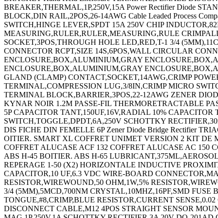
BREAKER,THERMAL,1P,250V,15A Power Rectifier Diode 
BLOCK,DIN RAIL,2POS,26-14AWG Cable Leaded Process 
SWITCH,HINGE LEVER,SPDT 15A 250V CHIP INDUCTOR,82
MEASURING,RULER,RULER,MEASURING,RULE CRIMPALL 8000 CR
SOCKET,3POS,THROUGH HOLE LED,RED,T-1 3/4 (5MM),
CONNECTOR RCPT,SIZE 14S,6POS,WALL CIRCULAR CONN
ENCLOSURE,BOX,ALUMINIUM,GRAY ENCLOSURE,BOX,
ENCLOSURE,BOX,ALUMINIUM,GRAY ENCLOSURE,BOX,AL
GLAND (CLAMP) CONTACT,SOCKET,14AWG,CRIMP POWER 
TERMINAL,COMPRESSION LUG,3/8IN,CRIMP MICRO SWITCH
TERMINAL BLOCK,BARRIER,3POS,22-12AWG ZENER DIO
KYNAR NOIR 1.2M PASSE-FIL THERMORETRACTABLE PAS
5P CAPACITOR TANT,150UF,16V,RADIAL 10% CAPACITOR T
SWITCH,TOGGLE,DPDT,6A,250V SCHOTTKY RECTIFIER,30
DIS FICHE DIN FEMELLE 6P Zener Diode Bridge Rectifier 
OITIER. SMART XL COFFRET UNIMET VERSION 2 KIT DE
COFFRET ALUCASE ACF 132 COFFRET ALUCASE AC 150 COFF
ABS H-45 BOITIER. ABS H-65 LUBRICANT,375ML,AEROSO
REPERAGE 1-50 (X2) HORIZONTALE INDUCTIVE PROXIMITY 
CAPACITOR,10 UF,6.3 VDC WIRE-BOARD CONNECTOR,MA
RESISTOR,WIREWOUND,50 OHM,1W,5% RESISTOR,WIREWOU
3/4 (5MM),5MCD,700NM CRYSTAL,10MHZ,16PF,SMD FUSE
TONGUE,#8,CRIMP,BLUE RESISTOR,CURRENT SENSE,0.0
DISCONNECT CABLE,M12 4POS STRAIGHT SENSOR MOUN
MAG,1P,250V,1A SCHOTTKY RECTIFIER,3A 20V DO-201AD Co