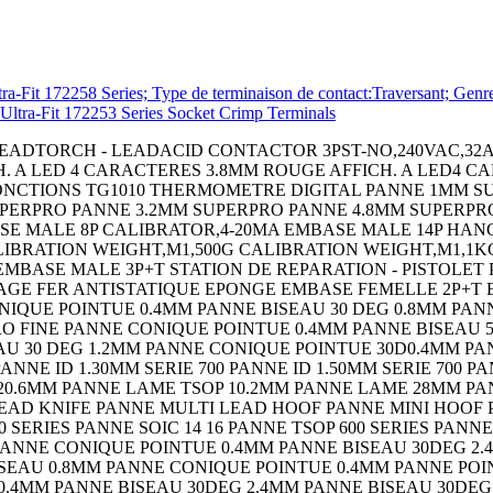
2258 Series; Type de terminaison de contact:Traversant; Genre:E
Ultra-Fit 172253 Series Socket Crimp Terminals
ADTORCH - LEADACID CONTACTOR 3PST-NO,240VAC,32A,DIN
H. A LED 4 CARACTERES 3.8MM ROUGE AFFICH. A LED4 
NCTIONS TG1010 THERMOMETRE DIGITAL PANNE 1MM SU
PERPRO PANNE 3.2MM SUPERPRO PANNE 4.8MM SUPERPR
ASE MALE 8P CALIBRATOR,4-20MA EMBASE MALE 14P HAN
IBRATION WEIGHT,M1,500G CALIBRATION WEIGHT,M1,1K
 EMBASE MALE 3P+T STATION DE REPARATION - PISTOLE
AGE FER ANTISTATIQUE EPONGE EMBASE FEMELLE 2P+T
NIQUE POINTUE 0.4MM PANNE BISEAU 30 DEG 0.8MM PAN
CRO FINE PANNE CONIQUE POINTUE 0.4MM PANNE BISEAU
EAU 30 DEG 1.2MM PANNE CONIQUE POINTUE 30D0.4MM PA
PANNE ID 1.30MM SERIE 700 PANNE ID 1.50MM SERIE 700 P
20.6MM PANNE LAME TSOP 10.2MM PANNE LAME 28MM PA
D KNIFE PANNE MULTI LEAD HOOF PANNE MINI HOOF PANN
00 SERIES PANNE SOIC 14 16 PANNE TSOP 600 SERIES PANNE
PANNE CONIQUE POINTUE 0.4MM PANNE BISEAU 30DEG 2.
BISEAU 0.8MM PANNE CONIQUE POINTUE 0.4MM PANNE PO
0.4MM PANNE BISEAU 30DEG 2.4MM PANNE BISEAU 30DEG