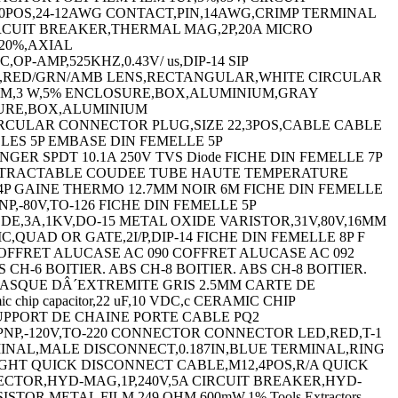
B,10POS,24-12AWG CONTACT,PIN,14AWG,CRIMP TERMINAL
 CIRCUIT BREAKER,THERMAL MAG,2P,20A MICRO
,20%,AXIAL
OP-AMP,525KHZ,0.43V/ us,DIP-14 SIP
IND,RED/GRN/AMB LENS,RECTANGULAR,WHITE CIRCULAR
OHM,3 W,5% ENCLOSURE,BOX,ALUMINIUM,GRAY
URE,BOX,ALUMINIUM
CULAR CONNECTOR PLUG,SIZE 22,3POS,CABLE CABLE
ES 5P EMBASE DIN FEMELLE 5P
ER SPDT 10.1A 250V TVS Diode FICHE DIN FEMELLE 7P
ORETRACTABLE COUDEE TUBE HAUTE TEMPERATURE
P GAINE THERMO 12.7MM NOIR 6M FICHE DIN FEMELLE
,-80V,TO-126 FICHE DIN FEMELLE 5P
DE,3A,1KV,DO-15 METAL OXIDE VARISTOR,31V,80V,16MM
 IC,QUAD OR GATE,2I/P,DIP-14 FICHE DIN FEMELLE 8P F
OFFRET ALUCASE AC 090 COFFRET ALUCASE AC 092
H-6 BOITIER. ABS CH-8 BOITIER. ABS CH-8 BOITIER.
FLASQUE DÂ´EXTREMITE GRIS 2.5MM CARTE DE
ip capacitor,22 uF,10 VDC,c CERAMIC CHIP
UPPORT DE CHAINE PORTE CABLE PQ2
PNP,-120V,TO-220 CONNECTOR CONNECTOR LED,RED,T-1
MINAL,MALE DISCONNECT,0.187IN,BLUE TERMINAL,RING
IGHT QUICK DISCONNECT CABLE,M12,4POS,R/A QUICK
CTOR,HYD-MAG,1P,240V,5A CIRCUIT BREAKER,HYD-
ALE DISCONNECT,0.187IN RED TERMINAL,FEMALE DISCONNECT,0.11IN,RED TERMINAL,FEMALE DISCONNECT,0.187IN RED TERMINAL,RING TONGUE,5/16IN,CRIMP CAPACITOR CERAMIC 0.033UF 100V,X7R,10%,RAD CAPACITOR CERAMIC 220PF,1000V,X5F,10%,RAD TERMINAL,RING TONGUE,#4,CRIMP,RED TERMINAL,RING TONGUE,#8,CRIMP,RED TERMINAL,RING TONGUE,#10,CRIMP YELLOW TERMINAL,SPADE/FORK,#8,CRIMP,BLUE TERMINAL,CLOSED END SPLICE,RED TERMINAL,RING TONGUE,#6,CRIMP,BLUE TERMINAL,RING TONGUE,#10,CRIMP YELLOW TERMINAL,RING TONGUE,#6,CRIMP,RED TERMINAL,RING TONGUE 1/4IN CRIMP YELLOW TERMINAL,RING TONGUE,#2,CRIMP TERMINAL,SPADE/FORK,#4,CRIMP TERMINAL,RING TONGUE,#6,CRIMP,BLUE TERMINAL,RING TONGUE,#6,CRIMP,RED SWITCH,ROCKER,DPST,10A,250V,ORANGE CONTACT,SOCKET,30-26AWG,CRIMP CIRCULAR CONNECTOR,PLUG,7POS,CABLE RESISTOR,METAL FILM,3.32KOHM,600mW,1% RESISTOR,METAL FILM,51.1 OHM,600mW,1% RESISTOR,METAL FILM,75KOHM,600mW,1% RESISTOR,METAL FILM,7.5KOHM,600mW,1% Analog/Digital Converter IC Number of Bi IC,OP-AMP,2MHZ,15V/Âµs,SOIC-8 IC,AUDIO PWR AMP,CLASS AB 700mW MSOP-8 ENCLOSURE,WALL MOUNT POLYCARBONATE GRAY N CHANNEL MOSFET,400V,3A TO-205AF ENCLOSURES,ACCESSORIES TERMINAL,FEMALE DISCONNECT,0.187IN BLUE TACHOMETER CIRCULAR CONNECTOR PLUG SIZE 11,13POS,CABLE SWITCH,ROCKER,DPST,10A,250V,BLACK IR EMITTER,940NM,T-1 3/4,THROUGH HOLE TERMINAL BLOCK JUMPER,10WAY RESISTOR,METAL FILM,9.09KOHM,250mW,1% STRAIGHT KEY POWER RELAY,4PDT,24VDC,6A,PLUG IN KEYCAP ENCLOSURE MULTIPURPOSE POLYCARBONATE RED MICRO SW,SPRING PLUNGER,SPDT,25A 250V WIRE-BOARD CONNECTOR RECEPTACLE,7POS,2.54MM CONTACT,PIN,30-26AWG,CRIMP CIRCULAR CONTACT,PIN,18-14AWG,CRIMP CIRCULAR CONN,RCPT,SIZE 20,17POS,BOX CIRCULAR CONNECTOR PLUG SIZE 14S,5POS,CABLE CIRCULAR CONNECTOR PLUG SIZE 14S,3POS,CABLE CIRCULAR CONNECTOR PLUG,SIZE 16,3POS,CABLE CIRCULAR CONN,RCPT,SIZE 12,10POS,BOX CIRCULAR CONN,RCPT,SIZE 12,3POS,BOX CIRCULAR CONN,PLUG,SIZE 16,8POS,BOX CIRCULAR CONN,RCPT,SIZE 16,8POS,BOX CIRCULAR CONN,RCPT,SIZE 18,32POS,BOX CIRCULAR CONNECTOR PLUG,SIZE 12,3POS,CABLE CIRCULAR CONNECTOR PLUG,SIZE 16,8POS,CABLE CIRCULAR CONNECTOR PLUG,SIZE 16,8POS,CABLE CIRCULAR CONN,RCPT,SIZE 10,6POS,BOX CIRCULAR CONN,RCPT,SIZE 16,26POS,BOX CIRCULAR CONN,RCPT,SIZE 16,26POS,BOX CIRCULAR CONN,RCPT,SIZE 18,32POS,BOX CIRCULAR CONN,RCPT,SIZE 20,41POS,BOX CIRCULAR CONNECTOR,PLUG,12-10P,CABLE CIRCULAR CONNECTOR PLUG,SIZE 12,3POS,CABLE CIRCULAR CONNECTOR PLUG SIZE 16,26POS,CABLE CIRC stor STRAIN RELIEF,14WAY CIRCUIT BREAKER,THERMAL,1P,250V,5A SPXO,10MHZ,SMD CRYSTAL,18.432MHZ,20PF,SMD CRYSTAL,12MHZ,16PF,SMD RF/COAXIAL ADAPTER,N JACK-7/16 DIN PLUG FUSE BLOCK,CLASS CC FUSE FUSE HOLDER Switch Knob Alphanumeric LED Display Panel FERRITE BEAD,0.2OHM,300mA,0805 FERRITE CORE,CYLINDRICAL Thick Film Resistor Series:MP900 RESISTOR,CURRENT SENSE,5KOHM,25W,1% LOOP POWERED METER SAFETY RELAY,2NO,24VDC,6A QUICK DISCONNECT CABLE,M12,4POS,R/A PHOTOELECTRIC SENSOR PHOTOELECTRIC SENSOR SCREENCLENS Photoelectric Sensor KIT DE NETTOYAGE PHOTOELECTRIC SENSOR POWER RELAY,SPDT,12VDC,10A,PC BOARD CHIFFONS DE NETTOYAGE SWITCH,SAFETY INTERLOCK,2NC/1NO,10A SENSOR MOUNTING BRACKET PHOTOELECTRIC SENSOR PHOTOELECTRIC SENSOR PHOTOELECTRIC SENSOR PHOTOELECTRIC SENSOR PHOTOELECTRIC SENSOR PHOTOELECTRIC SENSOR PHOTOELECTRIC SENSOR PHOTOELECTRIC SENSOR PHOTOELECTRIC SENSOR PHOTOELECTRIC SENSOR PHOTOELECTRIC SENSOR PHOTOELECTRIC SENSOR PHOTOELECTRIC SENSOR PHOTOELECTRIC SENSOR PHOTOELECTRIC SENSOR PHOTOELECTRIC SENSOR PHOTOELECTRIC SENSOR PHOTOELECTRIC SENSOR CAPACITANCE:18000PF CAPACITOR PP FILM 0.047UF,400V,5%,RADIAL CAPACITOR CERAMIC 1500PF,50V,X7R,10%,0402 CAPACITOR CERAMIC 47PF 50V,C0G,5%,0402 CAPACITOR CERAMIC,680PF,50V,X7R,10%,0402 CIRCUIT BREAKER,HYD-MAG,1P,125V,10A CIRCUIT BREAKER,HYD-MAG,1P,250V,2A CIRCUIT BREAKER,HYD-MAG,1P,250V,10A SHLD MULTIPR CABLE 10PR 100FT 300V CHR TRIMMER,POTENTIOMETER,5KOHM 12TURN THRU HOLE TRIMMER,POT 10KOHM 22TURN Panel Cermet Potentiometer Resistance Toleranc CIRCUIT BREAKER,HYD-MAG,1P,240V,20A CIRCUIT BREAKER,HYD-MAG,1P,240V,5A UNSHLD SOOW CORD 2COND 12AWG 250FT 600V TRIMMER,POTENTIOMETER,5KOHM 25TURN THRU HOLE TRIMMER,POTENTIOMETER,100KOHM 12TURN THRU HOLE TRIMMER,POTENTIOMETER,100 OHM 12TURN THRU HOLE TRIMMER,POTENTIOMETER,500 OHM 12TURN THRU HOLE POT,COND PLASTIC,5MOHM,20%,2W PLUG DUST CAP Proximity Sensor Proximity Sensor Input LIMIT SWITCH CONNECTEUR BORD DE CARTE 20 VOIES CONNECTEUR DIP 20V CONNECTEUR DIP 34V CONNECTEUR DIP 64V HE10 FEMELLE 14V ST FIBER OPTIC CONNECTOR 62.5/125?M MULTIMODE MODULAR BATTERY CONTACT,2 WAY,3A Lamps,Indicator Leaded Process Compatib TERMINAL,RING TONGUE,1/2IN,CRIMP TERMINAL,RING TONGUE,#10,CRIMP FERRITE CORE,CYLINDRICAL,220 OHM/100MHZ,300MHZ CONDENSATEUR SERIES:101 Hook-Up Wire Number of Conductors:1 ENCLOSURES,ACCESSORIES ENCLOSURE,JUNCTION BOX,STEEL,GRAY HOLE SEAL,STEEL,22MM HOLE SEAL,STAINLESS STEEL,27MM ENCLOSURE,WALL MOUNT,STEEL,GRAY EMBASE SIL 18V STAINLESS STEEL MOUNTING BRACKET KIT EMBASE SIL 8V EMBASE SIL 14V Wirewound Resistor Thick Film Resistor Series:HD Thick Film Resistor Series:HD Wirewound Resistor Series:PV Wirewound Resistor Wirewound Resistor Series:200 CAT5E RJ45 MODULAR JACK,8POS,1 PORT EMBASE MALE SUB-D COUDEE PLAST. 9 V EMBASE FEM. SUB-D COUDEE PLAST. 9 V EMBASE FEM. SUB-D COUDEE PLAST. 25 V DIODE MODULE,600V,70A,D-55 IC,PRECISION COMP,DUAL,1.3 uS,SOIC-8 LAMP,INCANDESCENT,BI PIN,12V TERMINAL,WIDE ROLL EYELET,0.07IN,THD TERMINAL,RING TONGUE,#8,CRIMP NATURAL LAMP,STACKABLE,INDICATOR,RED Indicating Light - 1 Light - D - 24V AC/ Indicating Light - 2 Lights - P - 24V AC LAMP STACKABLE IND RED/