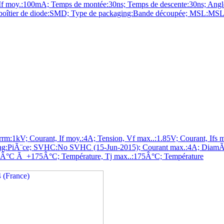
mA; Temps de montée:30ns; Temps de descente:30ns; Angle, visio
 boîtier de diode:SMD; Type de packaging:Bande découpée; MSL:MSL
kV; Courant, If moy.:4A; Tension, Vf max..:1.85V; Courant, Ifs m
ing:PiÃ¨ce; SVHC:No SVHC (15-Jun-2015); Courant max.:4A; DiamÃ¨t
:-65Â°C Ã +175Â°C; Température, Tj max..:175Â°C; Température