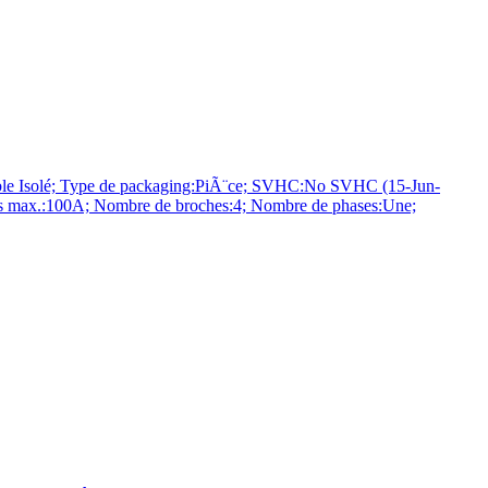
le Isolé; Type de packaging:PiÃ¨ce; SVHC:No SVHC (15-Jun-
 Ifs max.:100A; Nombre de broches:4; Nombre de phases:Une;