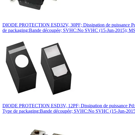
DIODE PROTECTION ESD32V, 30PF; Dissipation de puissance Pd:350
de packaging:Bande découpée; SVHC:No SVHC (15-Jun-2015); MSL
DIODE PROTECTION ESD3V, 12PF; Dissipation de puissance Pd:300
Type de packaging:Bande découpée; SVHC:No SVHC (15-Jun-2015)