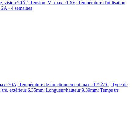
n:50Â°; Tension, Vf max..:1.6V; Température d'utilisation
 2A - 4 semaines
ax.:70A; Température de fonctionnement max..:175Â°C; Type de
re, extérieur:6.35mm; Longueur/hauteur:9.39mm; Temps trr