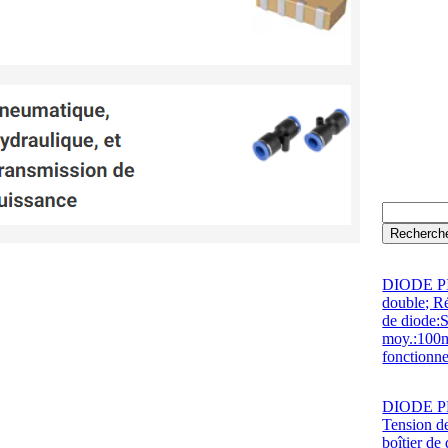
DIODE PIN
double; R
de diode:
moy.:100m
fonctionn
DIODE PR
Tension d
boîtier d