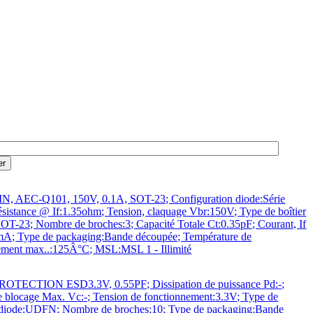
, AEC-Q101, 150V, 0.1A, SOT-23; Configuration diode:Série
ésistance @ If:1.35ohm; Tension, claquage Vbr:150V; Type de boîtier
SOT-23; Nombre de broches:3; Capacité Totale Ct:0.35pF; Courant, If
A; Type de packaging:Bande découpée; Température de
ement max..:125Â°C; MSL:MSL 1 - Illimité
OTECTION ESD3.3V, 0.55PF; Dissipation de puissance Pd:-;
e blocage Max. Vc:-; Tension de fonctionnement:3.3V; Type de
e diode:UDFN; Nombre de broches:10; Type de packaging:Bande