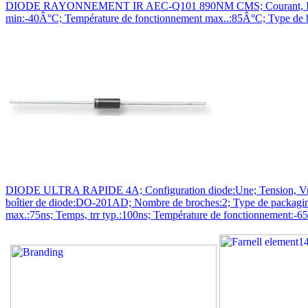
DIODE RAYONNEMENT IR AEC-Q101 890NM CMS; Courant, If moy.:100
min:-40Â°C; Température de fonctionnement max..:85Â°C; Type de
DIODE ULTRA RAPIDE 4A; Configuration diode:Une; Tension, Vrrm:1
boîtier de diode:DO-201AD; Nombre de broches:2; Type de packag
max.:75ns; Temps, trr typ.:100ns; Température de fonctionnement