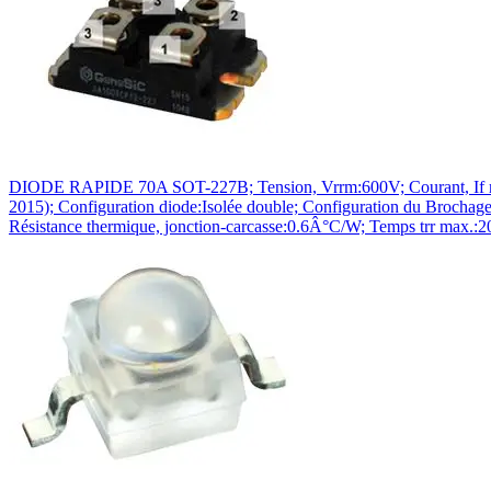
DIODE RAPIDE 70A SOT-227B; Tension, Vrrm:600V; Courant, If mo
2015); Configuration diode:Isolée double; Configuration du Brocha
Résistance thermique, jonction-carcasse:0.6Â°C/W; Temps trr max.: