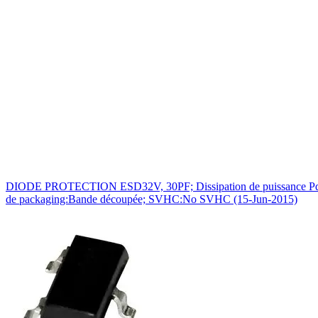
DIODE PROTECTION ESD32V, 30PF; Dissipation de puissance Pd:350
de packaging:Bande découpée; SVHC:No SVHC (15-Jun-2015)