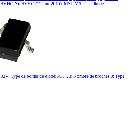
; SVHC:No SVHC (15-Jun-2015); MSL:MSL 1 - Illimité
V; Type de boîtier de diode:SOT-23; Nombre de broches:3; Type