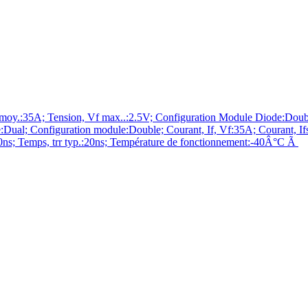
y.:35A; Tension, Vf max..:2.5V; Configuration Module Diode:Doub
ge:Dual; Configuration module:Double; Courant, If, Vf:35A; Courant,
20ns; Temps, trr typ.:20ns; Température de fonctionnement:-40Â°C Ã