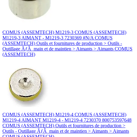
COMUS (ASSEMTECH) M1219-3 COMUS (ASSEMTECH)
M1219-3 AIMANT - M1219-3 7230369 #N/A COMUS
(ASSEMTECH) Outils et fournitures de production > Outils -
Outillage ÃƒÂ main et de maintien > Aimants > Aimants COMUS
(ASSEMTECH)
COMUS (ASSEMTECH) M1219-4 COMUS (ASSEMTECH)
M1219-4 AIMANT M1219-4 - M1219-4 7230370 800753597648
COMUS (ASSEMTECH) Outils et fournitures de production >
Outils - Outillage ÃƒÂ main et de maintien > Aimants > Aimants
COMUS (ASSEMTECH)