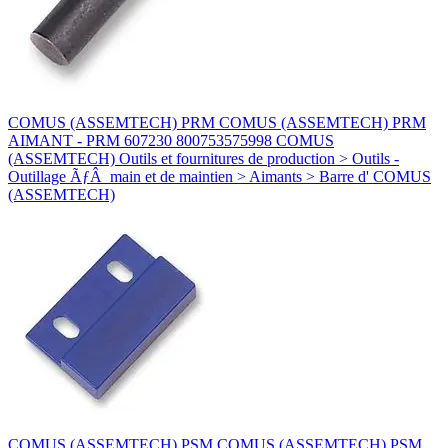
COMUS (ASSEMTECH) PRM COMUS (ASSEMTECH) PRM
AIMANT - PRM 607230 800753575998 COMUS
(ASSEMTECH) Outils et fournitures de production > Outils -
Outillage ÃƒÂ main et de maintien > Aimants > Barre d' COMUS
(ASSEMTECH)
COMUS (ASSEMTECH) PSM COMUS (ASSEMTECH) PSM