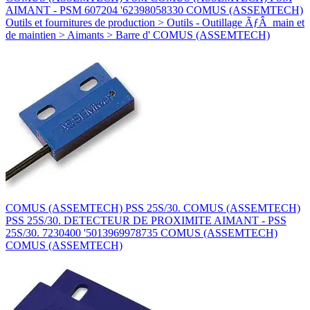
AIMANT - PSM 607204 '62398058330 COMUS (ASSEMTECH)
Outils et fournitures de production > Outils - Outillage ÃƒÂ main et
de maintien > Aimants > Barre d' COMUS (ASSEMTECH)
COMUS (ASSEMTECH) PSS 25S/30. COMUS (ASSEMTECH)
PSS 25S/30. DETECTEUR DE PROXIMITE AIMANT - PSS
25S/30. 7230400 '5013969978735 COMUS (ASSEMTECH)
COMUS (ASSEMTECH)