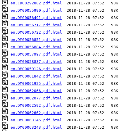
en.CD00292882.pdf.html
en.DM00055990.pdf.html
en.DM00056491.pdf.html
en.DM00056717.pdf.html
en.DM00056722.pdf.html
en.DM00056851.pdf.html
en.DM00056884.pdf.html
en.DM00057997.pdf.html
en.DM00058837.pdf.html
en.DM00059126.pdf.html
en.DM00061842.pdf.html
en.DM00061925.pdf.html
en.DM00062066.pdf.html
en.DM00062077.pdf.html
en.DM00062592.pdf.html
en.DM00062662.pdf.html
en.DM00063145.pdf.html
en.DM00063243.pdf.html