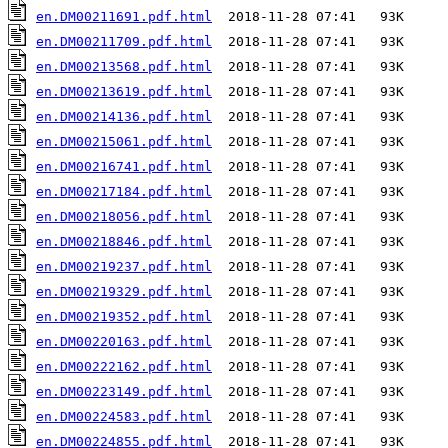
en.DM00211691.pdf.html
en.DM00211709.pdf.html
en.DM00213568.pdf.html
en.DM00213619.pdf.html
en.DM00214136.pdf.html
en.DM00215061.pdf.html
en.DM00216741.pdf.html
en.DM00217184.pdf.html
en.DM00218056.pdf.html
en.DM00218846.pdf.html
en.DM00219237.pdf.html
en.DM00219329.pdf.html
en.DM00219352.pdf.html
en.DM00220163.pdf.html
en.DM00222162.pdf.html
en.DM00223149.pdf.html
en.DM00224583.pdf.html
en.DM00224855.pdf.html