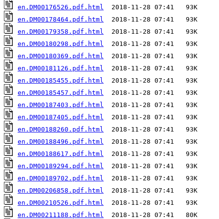
en.DM00176526.pdf.html
en.DM00178464.pdf.html
en.DM00179358.pdf.html
en.DM00180298.pdf.html
en.DM00180369.pdf.html
en.DM00181126.pdf.html
en.DM00185455.pdf.html
en.DM00185457.pdf.html
en.DM00187403.pdf.html
en.DM00187405.pdf.html
en.DM00188260.pdf.html
en.DM00188496.pdf.html
en.DM00188617.pdf.html
en.DM00189294.pdf.html
en.DM00189702.pdf.html
en.DM00206858.pdf.html
en.DM00210526.pdf.html
en.DM00211188.pdf.html