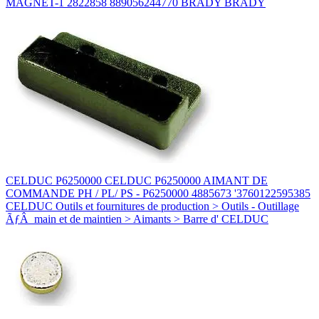
MAGNET-1 2822858 889056244770 BRADY BRADY
CELDUC P6250000 CELDUC P6250000 AIMANT DE
COMMANDE PH / PL/ PS - P6250000 4885673 '3760122595385
CELDUC Outils et fournitures de production > Outils - Outillage
ÃƒÂ main et de maintien > Aimants > Barre d' CELDUC