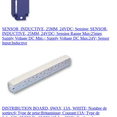
SENSOR, INDUCTIVE, 25MM, 24VDC; Sensing; SENSOR,
INDUCTIVE, 25MM, 24VDC; Sensing Range Max:25mm;
Supply Voltage DC Min:-; Supply Voltage DC Max:24V; Sensor
Input:Inductive
DISTRIBUTION BOARD, 6WAY, 13A, WHITE; Nombre de
sorties:6; Type de prise:Britannique; Courant:13A; Type de