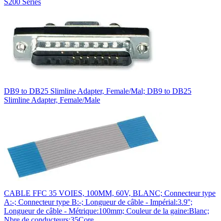
S200 Series
DB9 to DB25 Slimline Adapter, Female/Mal; DB9 to DB25
Slimline Adapter, Female/Male
CABLE FFC 35 VOIES, 100MM, 60V, BLANC; Connecteur type
A:-; Connecteur type B:-; Longueur de câble - Impérial:3.9'';
Longueur de câble - Métrique:100mm; Couleur de la gaine:Blanc;
Nbre de conducteurs:35Core