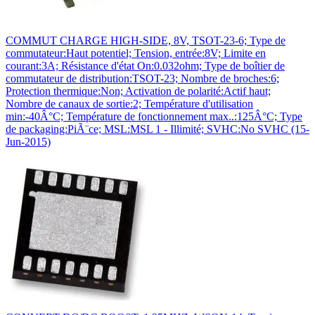
COMMUT CHARGE HIGH-SIDE, 8V, TSOT-23-6; Type de
commutateur:Haut potentiel; Tension, entrée:8V; Limite en
courant:3A; Résistance d'état On:0.032ohm; Type de boîtier de
commutateur de distribution:TSOT-23; Nombre de broches:6;
Protection thermique:Non; Activation de polarité:Actif haut;
Nombre de canaux de sortie:2; Température d'utilisation
min:-40Â°C; Température de fonctionnement max..:125Â°C; Type
de packaging:PiÃ¨ce; MSL:MSL 1 - Illimité; SVHC:No SVHC (15-
Jun-2015)