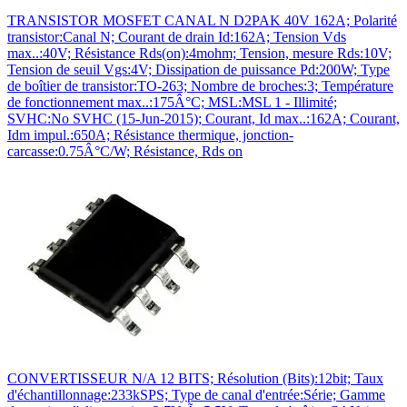
TRANSISTOR MOSFET CANAL N D2PAK 40V 162A; Polarité
transistor:Canal N; Courant de drain Id:162A; Tension Vds
max..:40V; Résistance Rds(on):4mohm; Tension, mesure Rds:10V;
Tension de seuil Vgs:4V; Dissipation de puissance Pd:200W; Type
de boîtier de transistor:TO-263; Nombre de broches:3; Température
de fonctionnement max..:175Â°C; MSL:MSL 1 - Illimité;
SVHC:No SVHC (15-Jun-2015); Courant, Id max..:162A; Courant,
Idm impul.:650A; Résistance thermique, jonction-
carcasse:0.75Â°C/W; Résistance, Rds on
CONVERTISSEUR N/A 12 BITS; Résolution (Bits):12bit; Taux
d'échantillonnage:233kSPS; Type de canal d'entrée:Série; Gamme