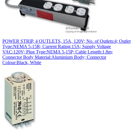
POWER STRIP, 4 OUTLETS, 15A, 120V; No. of Outlets:4; Outlet
Type:NEMA 5-15R; Current Rating:15A; Supply Voltage
VAC:120V; Plug Type:NEMA 5-15P; Cable Length:1.8m;
Connector Body Material:Aluminium Body; Connector
Colour:Black, White