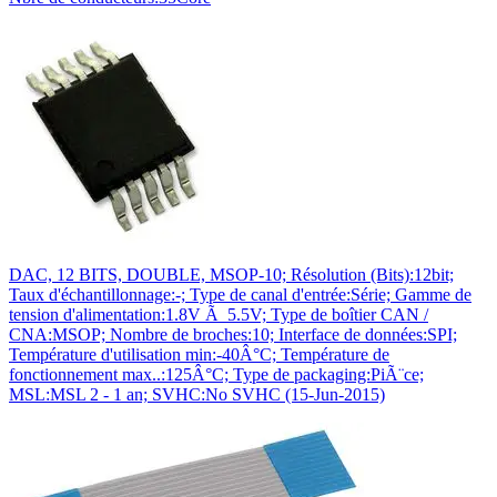
DAC, 12 BITS, DOUBLE, MSOP-10; Résolution (Bits):12bit;
Taux d'échantillonnage:-; Type de canal d'entrée:Série; Gamme de
tension d'alimentation:1.8V Ã 5.5V; Type de boîtier CAN /
CNA:MSOP; Nombre de broches:10; Interface de données:SPI;
Température d'utilisation min:-40Â°C; Température de
fonctionnement max..:125Â°C; Type de packaging:PiÃ¨ce;
MSL:MSL 2 - 1 an; SVHC:No SVHC (15-Jun-2015)