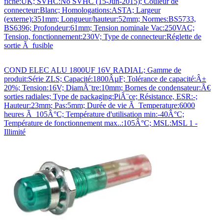
fiche:UK; SVHC:No SVHC (15-Jun-2015); Couleur de
connecteur:Blanc; Homologations:ASTA; Largeur
(externe):351mm; Longueur/hauteur:52mm; Normes:BS5733,
BS6396; Profondeur:61mm; Tension nominale Vac:250VAC;
Tension, fonctionnement:230V; Type de connecteur:Réglette de
sortie Ã fusible
COND ELEC ALU 1800UF 16V RADIAL; Gamme de
produit:Série ZLS; Capacité:1800ÂµF; Tolérance de capacité:Â±
20%; Tension:16V; DiamÃ¨tre:10mm; Bornes de condensateur:Ã€
sorties radiales; Type de packaging:PiÃ¨ce; Résistance, ESR:-;
Hauteur:23mm; Pas:5mm; Durée de vie Ã Temperature:6000
heures Ã 105Â°C; Température d'utilisation min:-40Â°C;
Température de fonctionnement max..:105Â°C; MSL:MSL 1 -
Illimité