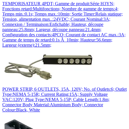
TEMPORISATEUR 4PDT; Gamme de produit:Série H3YN;
Fonctions retard:Multifonctions; Nombre de gamme de temps:4;
Temps min.:0.1s; Temps max.:10min; Sortie Timer:Relais statique;
Tension, alimentation max..:24VDC; Courant Nominal:3A;
Connexion / Terminaison:Enfichable; Hauteur, découpe
panneau:25.8mm; Largeur, découpe panneau:21.4mm;
Configuration des contacts:4PCO; Courant de contact AC max.:3A;
Gamme de temps de retard:0.1s Ã 10min; Hauteur:56.6mm;
Largeur (externe):21.5mm;
POWER STRIP, 6 OUTLETS, 15A, 120V; No. of Outlets:6; Outlet
Type:NEMA 5-15R; Current Rating:15A; Supply Voltage
VAC:120V; Plug Type:NEMA 5-15P; Cable Length:1.8m;
Connector Body Material:Aluminium Body; Connector
Colour:Black, White