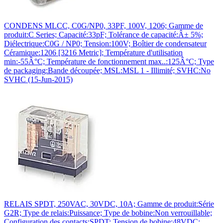
CONDENS MLCC, C0G/NP0, 33PF, 100V, 1206; Gamme de
produit:C Series; Capacité:33pF; Tolérance de capacité:Â± 5%;
Diélectrique:C0G / NP0; Tension:100V; Boîtier de condensateur
Céramique:1206 [3216 Metric]; Température d'utilisation
min:-55Â°C; Température de fonctionnement max..:125Â°C; Type
de packaging:Bande découpée; MSL:MSL 1 - Illimité; SVHC:No
SVHC (15-Jun-2015)
RELAIS SPDT, 250VAC, 30VDC, 10A; Gamme de produit:Série
G2R; Type de relais:Puissance; Type de bobine:Non verrouillable;
Configuration des contacts:SPDT; Tension de bobine:48VDC;