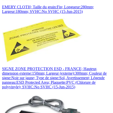
EMERY CLOTH; Taille du grain:Fin; Longueur:280mm;
Largeur:180mm; SVHC:No SVHC (15-Jun-2015)
SIGNE ZONE PROTECTION ESD - FRANCE; Hauteur,
dimension externe:150mm; Largeur (externe):300mm; Couleur de
signe:Noir sur jaune; Type de signe:Sol, Avertissement; Légende
panneau:ESD Protected Area; Plaquette:PVC (Chlorure de
polyvinyle); SVHC:No SVHC (15-Jun-2015)