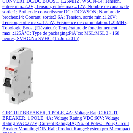
CONVERT DC/DC BOOST, 1.25MHZ, WSON-14; Tension,
entrée min.:2.2V; Tension, entrée max..:12V; Nombre de canaux de
sortie:1; Boîtier de convertisseur DC / DC:WSON; Nombre de
broches:14; Courant, sortie:3.6A; Tension, sortie min.:1.26V;
Tension, sortie max..:17.5V; Fréquence de commutation:1.25MHz;
Topologie:Boost (Elévateur); Température de fonctionnement
max..:125Â°C; Type de packaging:PiÃ¨ce; MSL:MSL 3 - 168
heures; SVHC:No SVHC (15-Jun-2015)
CIRCUIT BREAKER, 1 POLE, 4A; Voltage Rat; CIRCUIT
BREAKER, 1 POLE, 4A; Voltage Rating VDC:60V; Voltage
Rating VAC:277V; Current Rating:4A; No. of Poles:1 Pole; Circuit
Breaker Mounting:DIN Rail; Product Range:System pro M compact