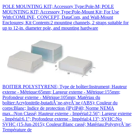
POLE MOUNTING KIT; Accessory Type:Pole-M; POLE
MOUNTING KIT; Accessory Type:Pole-Mount Kit; For Use
With:COMLINE, CONCEPT, DataCom, and Wall-Mount
Enclosures; Kit Contents:2 mounting channels, 2 straps suitable for
up to 12-in. diameter pole, and mounting hardware
BOITIER POLYSTYRENE; Type de boîtier:Instrument; Hauteur
externe - Métrique:65mm; Largeur externe - Métrique:155mm;
Profondeur externe - Métrique:105mm; Matériau du
boîtier:Acrylonitrile-butadiÃ¨ne-styrÃ¨ne (ABS); Couleur du
corps:Blanc; Indice de protection (IP):IP40; Norme NEMA
max..:Non Classé; Hauteur externe - Impérial:2.56''; Largeur externe
- Impérial:6.1''; Profondeur externe - Impérial:4.13''; SVHC:No
SVHC (15-Jun-2015); Couleur:Blanc cassé; Matériau:PolystyrÃ¨ne;
Température de