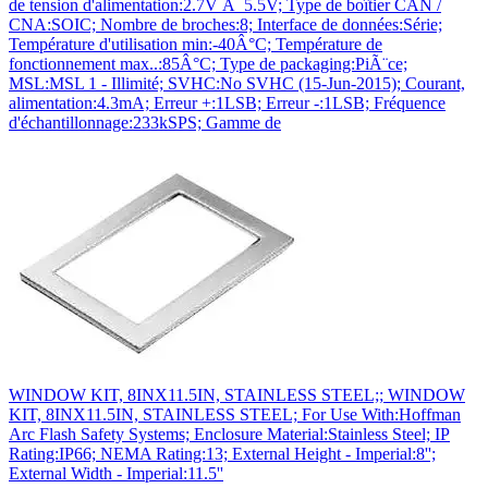
de tension d'alimentation:2.7V Ã 5.5V; Type de boîtier CAN /
CNA:SOIC; Nombre de broches:8; Interface de données:Série;
Température d'utilisation min:-40Â°C; Température de
fonctionnement max..:85Â°C; Type de packaging:PiÃ¨ce;
MSL:MSL 1 - Illimité; SVHC:No SVHC (15-Jun-2015); Courant,
alimentation:4.3mA; Erreur +:1LSB; Erreur -:1LSB; Fréquence
d'échantillonnage:233kSPS; Gamme de
WINDOW KIT, 8INX11.5IN, STAINLESS STEEL;; WINDOW
KIT, 8INX11.5IN, STAINLESS STEEL; For Use With:Hoffman
Arc Flash Safety Systems; Enclosure Material:Stainless Steel; IP
Rating:IP66; NEMA Rating:13; External Height - Imperial:8'';
External Width - Imperial:11.5''