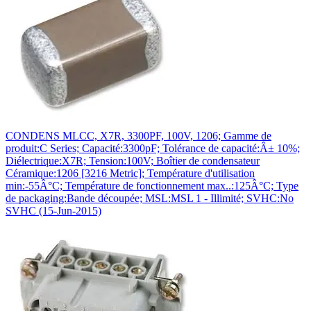
CONDENS MLCC, X7R, 3300PF, 100V, 1206; Gamme de
produit:C Series; Capacité:3300pF; Tolérance de capacité:Â± 10%;
Diélectrique:X7R; Tension:100V; Boîtier de condensateur
Céramique:1206 [3216 Metric]; Température d'utilisation
min:-55Â°C; Température de fonctionnement max..:125Â°C; Type
de packaging:Bande découpée; MSL:MSL 1 - Illimité; SVHC:No
SVHC (15-Jun-2015)