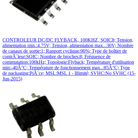
CONTROLEUR DC/DC FLYBACK, 100KHZ, SOIC8; Tension,
alimentation min.:4.75V; Tension, alimentation max..:30V; Nombre
de canaux de sortie:1; Rapport cyclique:96%; Type de boîtier de
contrÃ´leur:SOIC; Nombre de broches:8; Fréquence de
commutation:100kHz; Topologie:Flyback; Température d'utilisation
min:-40Â°C; Température de fonctionnement max..:85Â°C; Type
de packaging:PiÃ¨ce; MSL:MSL 1 - Illimité; SVHC:No SVHC (15-
Jun-2015)