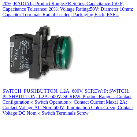
20%, RADIAL; Product Range:FR Series; Capacitance:150 F;
Capacitance Tolerance: 20%; Voltage Rating:50V; Diameter:10mm;
Capacitor Terminals:Radial Leaded; Packaging:Each; ESR:-
SWITCH, PUSHBUTTON, 1.2A, 600V, SCREW; P; SWITCH,
PUSHBUTTON, 1.2A, 600V, SCREW; Product Range:-; Contact
Configuration:-; Switch Operation:-; Contact Current Max:1.2A;
Contact Voltage AC Nom:600V; Illumination Color:Green; Contact
Voltage DC Nom:-; Switch Terminals:Screw