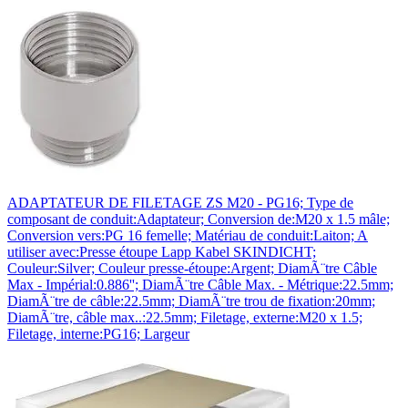
ADAPTATEUR DE FILETAGE ZS M20 - PG16; Type de
composant de conduit:Adaptateur; Conversion de:M20 x 1.5 mâle;
Conversion vers:PG 16 femelle; Matériau de conduit:Laiton; A
utiliser avec:Presse étoupe Lapp Kabel SKINDICHT;
Couleur:Silver; Couleur presse-étoupe:Argent; DiamÃ¨tre Câble
Max - Impérial:0.886''; DiamÃ¨tre Câble Max. - Métrique:22.5mm;
DiamÃ¨tre de câble:22.5mm; DiamÃ¨tre trou de fixation:20mm;
DiamÃ¨tre, câble max..:22.5mm; Filetage, externe:M20 x 1.5;
Filetage, interne:PG16; Largeur