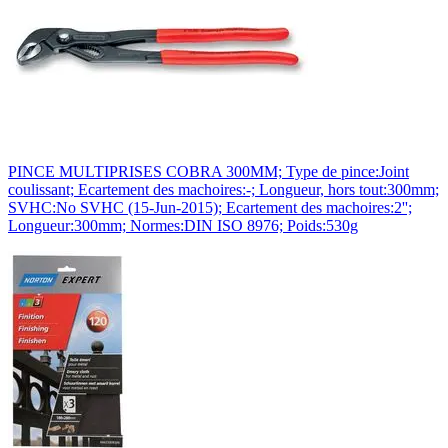
PINCE MULTIPRISES COBRA 300MM; Type de pince:Joint
coulissant; Ecartement des machoires:-; Longueur, hors tout:300mm;
SVHC:No SVHC (15-Jun-2015); Ecartement des machoires:2'';
Longueur:300mm; Normes:DIN ISO 8976; Poids:530g