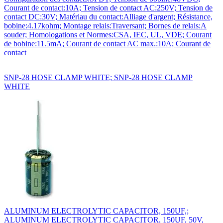
Courant de contact:10A; Tension de contact AC:250V; Tension de
contact DC:30V; Matériau du contact:Alliage d'argent; Résistance,
bobine:4.17kohm; Montage relais:Traversant; Bornes de relais:A
souder; Homologations et Normes:CSA, IEC, UL, VDE; Courant
de bobine:11.5mA; Courant de contact AC max.:10A; Courant de
contact
SNP-28 HOSE CLAMP WHITE; SNP-28 HOSE CLAMP
WHITE
ALUMINUM ELECTROLYTIC CAPACITOR, 150UF,;
ALUMINUM ELECTROLYTIC CAPACITOR, 150UF, 50V,