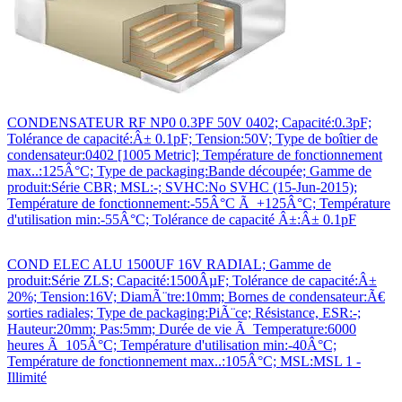
CONDENSATEUR RF NP0 0.3PF 50V 0402; Capacité:0.3pF;
Tolérance de capacité:Â± 0.1pF; Tension:50V; Type de boîtier de
condensateur:0402 [1005 Metric]; Température de fonctionnement
max..:125Â°C; Type de packaging:Bande découpée; Gamme de
produit:Série CBR; MSL:-; SVHC:No SVHC (15-Jun-2015);
Température de fonctionnement:-55Â°C Ã +125Â°C; Température
d'utilisation min:-55Â°C; Tolérance de capacité Â±:Â± 0.1pF
COND ELEC ALU 1500UF 16V RADIAL; Gamme de
produit:Série ZLS; Capacité:1500ÂµF; Tolérance de capacité:Â±
20%; Tension:16V; DiamÃ¨tre:10mm; Bornes de condensateur:Ã€
sorties radiales; Type de packaging:PiÃ¨ce; Résistance, ESR:-;
Hauteur:20mm; Pas:5mm; Durée de vie Ã Temperature:6000
heures Ã 105Â°C; Température d'utilisation min:-40Â°C;
Température de fonctionnement max..:105Â°C; MSL:MSL 1 -
Illimité