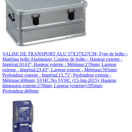
VALISE DE TRANSPORT ALU 57X37X27CM; Type de boîte:-;
Matériau boîte:Aluminium; Couleur de boîte:-; Hauteur externe -
Impérial:10.63''; Hauteur externe - Métrique:270mm; Largeur
externe - Impérial:23.43''; Largeur externe - Métrique:595mm;
Profondeur externe - Impérial:15.75''; Profondeur externe -
Métrique:400mm; SVHC:No SVHC (15-Jun-2015); Hauteur,
dimension externe:270mm; Largeur (externe):595mm;
Profondeur:400mm