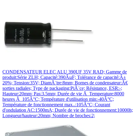
CONDENSATEUR ELEC ALU 390UF 35V RAD; Gamme de
produit:Série ZLH; Capacité:390ÂµF; Tolérance de capacité:Â±
20%; Tension:35V; DiamÃ¨tre:8mm; Bornes de condensateur:Ã€
sorties radiales; Type de packaging:PiÃ¨ce; Résistance, ESR:-;
Hauteur:20mm; Pas:3.5mm; Durée de vie Ã Temperature:8000
heures Ã 105Â°C; Température d'utilisation min:-40Â°C;
Température de fonctionnement max..:105Â°C; Courant
d'ondulation AC:1500mA; Durée de vie de fonctionnement:10000h;
Longueur/hauteur:20mm; Nombre de broches:2;