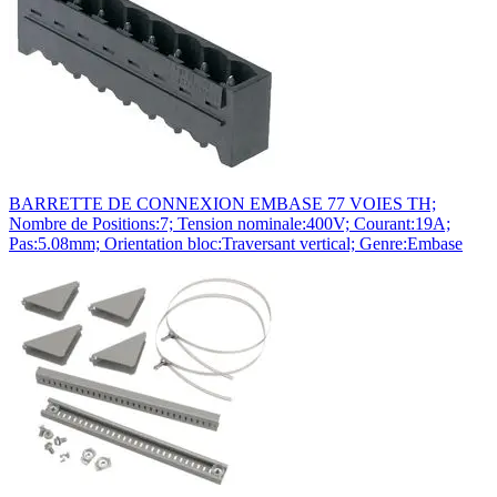
BARRETTE DE CONNEXION EMBASE 77 VOIES TH;
Nombre de Positions:7; Tension nominale:400V; Courant:19A;
Pas:5.08mm; Orientation bloc:Traversant vertical; Genre:Embase