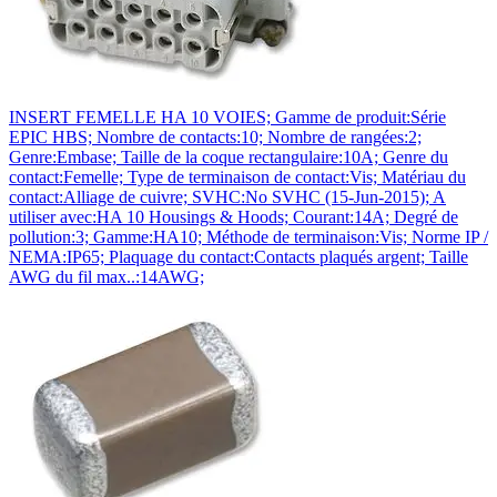
INSERT FEMELLE HA 10 VOIES; Gamme de produit:Série
EPIC HBS; Nombre de contacts:10; Nombre de rangées:2;
Genre:Embase; Taille de la coque rectangulaire:10A; Genre du
contact:Femelle; Type de terminaison de contact:Vis; Matériau du
contact:Alliage de cuivre; SVHC:No SVHC (15-Jun-2015); A
utiliser avec:HA 10 Housings & Hoods; Courant:14A; Degré de
pollution:3; Gamme:HA10; Méthode de terminaison:Vis; Norme IP /
NEMA:IP65; Plaquage du contact:Contacts plaqués argent; Taille
AWG du fil max..:14AWG;