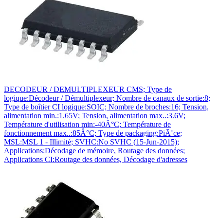
DECODEUR / DEMULTIPLEXEUR CMS; Type de
logique:Décodeur / Démultiplexeur; Nombre de canaux de sortie:8;
Type de boîtier CI logique:SOIC; Nombre de broches:16; Tension,
alimentation min.:1.65V; Tension, alimentation max..:3.6V;
Température d'utilisation min:-40Â°C; Température de
fonctionnement max..:85Â°C; Type de packaging:PiÃ¨ce;
MSL:MSL 1 - Illimité; SVHC:No SVHC (15-Jun-2015);
Applications:Décodage de mémoire, Routage des données;
Applications CI:Routage des données, Décodage d'adresses