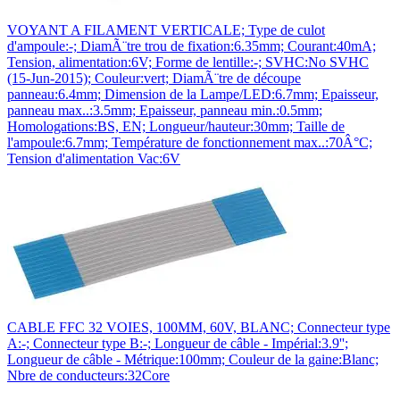
VOYANT A FILAMENT VERTICALE; Type de culot
d'ampoule:-; DiamÃ¨tre trou de fixation:6.35mm; Courant:40mA;
Tension, alimentation:6V; Forme de lentille:-; SVHC:No SVHC
(15-Jun-2015); Couleur:vert; DiamÃ¨tre de découpe
panneau:6.4mm; Dimension de la Lampe/LED:6.7mm; Epaisseur,
panneau max..:3.5mm; Epaisseur, panneau min.:0.5mm;
Homologations:BS, EN; Longueur/hauteur:30mm; Taille de
l'ampoule:6.7mm; Température de fonctionnement max..:70Â°C;
Tension d'alimentation Vac:6V
CABLE FFC 32 VOIES, 100MM, 60V, BLANC; Connecteur type
A:-; Connecteur type B:-; Longueur de câble - Impérial:3.9'';
Longueur de câble - Métrique:100mm; Couleur de la gaine:Blanc;
Nbre de conducteurs:32Core