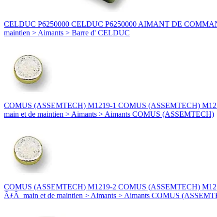
CELDUC P6250000 CELDUC P6250000 AIMANT DE COMMANDE PH / PL
maintien > Aimants > Barre d' CELDUC
COMUS (ASSEMTECH) M1219-1 COMUS (ASSEMTECH) M1219-1 AIM
main et de maintien > Aimants > Aimants COMUS (ASSEMTECH)
COMUS (ASSEMTECH) M1219-2 COMUS (ASSEMTECH) M1219-2 AIMA
ÃƒÂ main et de maintien > Aimants > Aimants COMUS (ASSEM