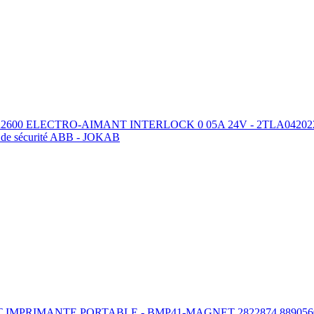
600 ELECTRO-AIMANT INTERLOCK 0 05A 24V - 2TLA042022R26
s de sécurité ABB - JOKAB
MPRIMANTE PORTABLE - BMP41-MAGNET 2822874 889056