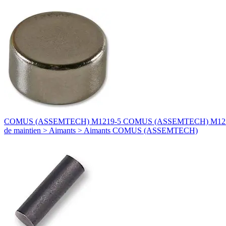
COMUS (ASSEMTECH) M1219-5 COMUS (ASSEMTECH) M1219-5 AIMA
de maintien > Aimants > Aimants COMUS (ASSEMTECH)