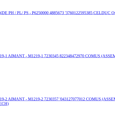
/ PS - P6250000 4885673 '3760122595385 CELDUC Outils et fou
ANT - M1219-1 7230345 822348472970 COMUS (ASSEMTECH) Outi
NT - M1219-2 7230357 '043127077012 COMUS (ASSEMTECH) Outi
TECH)