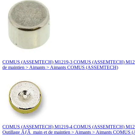
COMUS (ASSEMTECH) M1219-3 COMUS (ASSEMTECH) M1219-3 AIMA
de maintien > Aimants > Aimants COMUS (ASSEMTECH)
COMUS (ASSEMTECH) M1219-4 COMUS (ASSEMTECH) M1219-4 AIM
Outillage ÃƒÂ main et de maintien > Aimants > Aimants COMU