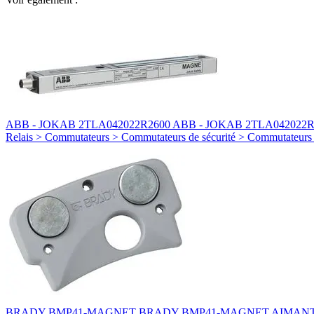
ABB - JOKAB 2TLA042022R2600 ABB - JOKAB 2TLA042022R2
Relais > Commutateurs > Commutateurs de sécurité > Commutateur
BRADY BMP41-MAGNET BRADY BMP41-MAGNET AIMANT I