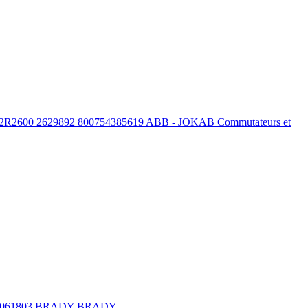
00 2629892 800754385619 ABB - JOKAB Commutateurs et
061803 BRADY BRADY