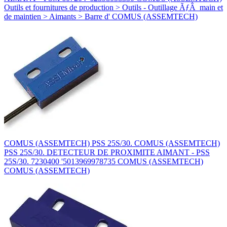
Outils et fournitures de production > Outils - Outillage ÃƒÂ main et
de maintien > Aimants > Barre d' COMUS (ASSEMTECH)
COMUS (ASSEMTECH) PSS 25S/30. COMUS (ASSEMTECH)
PSS 25S/30. DETECTEUR DE PROXIMITE AIMANT - PSS
25S/30. 7230400 '5013969978735 COMUS (ASSEMTECH)
COMUS (ASSEMTECH)