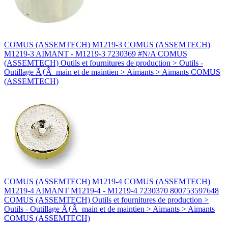
COMUS (ASSEMTECH) M1219-3 COMUS (ASSEMTECH)
M1219-3 AIMANT - M1219-3 7230369 #N/A COMUS
(ASSEMTECH) Outils et fournitures de production > Outils -
Outillage ÃƒÂ main et de maintien > Aimants > Aimants COMUS
(ASSEMTECH)
COMUS (ASSEMTECH) M1219-4 COMUS (ASSEMTECH)
M1219-4 AIMANT M1219-4 - M1219-4 7230370 800753597648
COMUS (ASSEMTECH) Outils et fournitures de production >
Outils - Outillage ÃƒÂ main et de maintien > Aimants > Aimants
COMUS (ASSEMTECH)