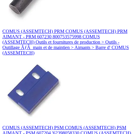
COMUS (ASSEMTECH) PRM COMUS (ASSEMTECH) PRM
AIMANT - PRM 607230 800753575998 COMUS
(ASSEMTECH) Outils et fournitures de production > Outils -
Outillage ÃƒÂ main et de maintien > Aimants > Barre d' COMUS
(ASSEMTECH)
COMUS (ASSEMTECH) PSM COMUS (ASSEMTECH) PSM
AIMANT - PSM 607204 '62398058330 COMUS (ASSEMTECH)