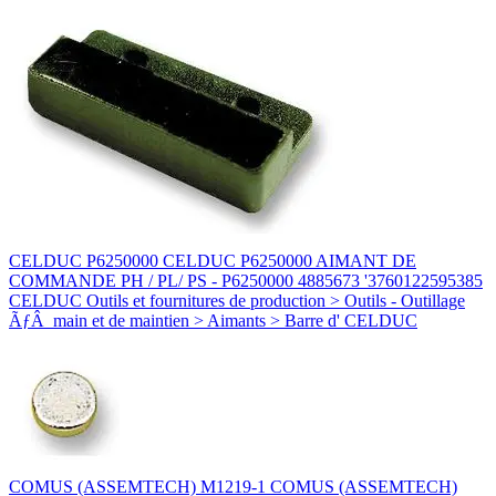
CELDUC P6250000 CELDUC P6250000 AIMANT DE
COMMANDE PH / PL/ PS - P6250000 4885673 '3760122595385
CELDUC Outils et fournitures de production > Outils - Outillage
ÃƒÂ main et de maintien > Aimants > Barre d' CELDUC
COMUS (ASSEMTECH) M1219-1 COMUS (ASSEMTECH)