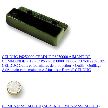
CELDUC P6250000 CELDUC P6250000 AIMANT DE
COMMANDE PH / PL/ PS - P6250000 4885673 '3760122595385
CELDUC Outils et fournitures de production > Outils - Outillage
ÃƒÂ main et de maintien > Aimants > Barre d' CELDUC
COMUS (ASSEMTECH) M1219-1 COMUS (ASSEMTECH)