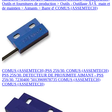
Outils et fournitures de production > Outils - Outillage ÃƒÂ main et
de maintien > Aimants > Barre d' COMUS (ASSEMTECH)
COMUS (ASSEMTECH) PSS 25S/30. COMUS (ASSEMTECH)
PSS 25S/30. DETECTEUR DE PROXIMITE AIMANT - PSS
25S/30. 7230400 '5013969978735 COMUS (ASSEMTECH)
COMUS (ASSEMTECH)