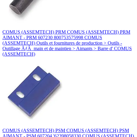
COMUS (ASSEMTECH) PRM COMUS (ASSEMTECH) PRM
AIMANT - PRM 607230 800753575998 COMUS
(ASSEMTECH) Outils et fournitures de production > Outils -
Outillage ÃƒÂ main et de maintien > Aimants > Barre d' COMUS
(ASSEMTECH)
COMUS (ASSEMTECH) PSM COMUS (ASSEMTECH) PSM
AIMANT - PSM 607204 '62398058330 COMUS (ASSEMTECH)