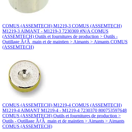
COMUS (ASSEMTECH) M1219-3 COMUS (ASSEMTECH)
M1219-3 AIMANT - M1219-3 7230369 #N/A COMUS
(ASSEMTECH) Outils et fournitures de production > Outils -
Outillage ÃƒÂ main et de maintien > Aimants > Aimants COMUS
(ASSEMTECH)
COMUS (ASSEMTECH) M1219-4 COMUS (ASSEMTECH)
M1219-4 AIMANT M1219-4 - M1219-4 7230370 800753597648
COMUS (ASSEMTECH) Outils et fournitures de production >
Outils - Outillage ÃƒÂ main et de maintien > Aimants > Aimants
COMUS (ASSEMTECH)