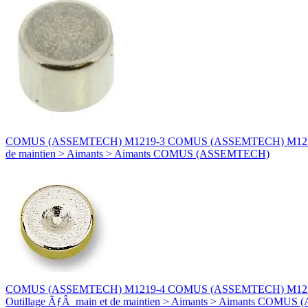
COMUS (ASSEMTECH) M1219-3 COMUS (ASSEMTECH) M1219-3 AIMA
de maintien > Aimants > Aimants COMUS (ASSEMTECH)
COMUS (ASSEMTECH) M1219-4 COMUS (ASSEMTECH) M1219-4 AIM
Outillage ÃƒÂ main et de maintien > Aimants > Aimants COMU