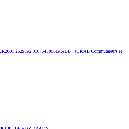
00 2629892 800754385619 ABB - JOKAB Commutateurs et
061803 BRADY BRADY