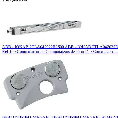
ABB - JOKAB 2TLA042022R2600 ABB - JOKAB 2TLA042022R2
Relais > Commutateurs > Commutateurs de sécurité > Commutateur
BRADY BMP41-MAGNET BRADY BMP41-MAGNET AIMANT I