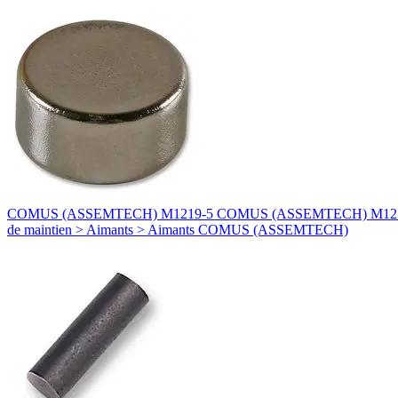
COMUS (ASSEMTECH) M1219-5 COMUS (ASSEMTECH) M1219-5 AIMA
de maintien > Aimants > Aimants COMUS (ASSEMTECH)