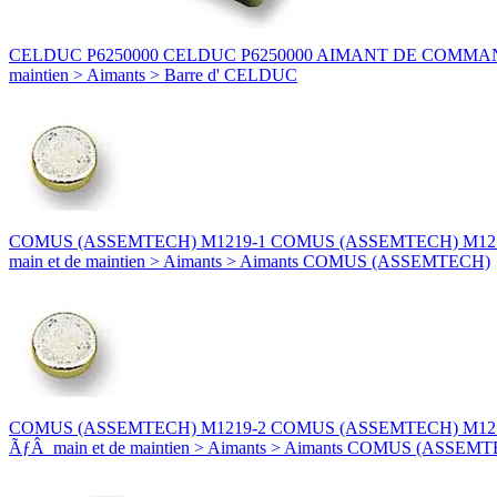
CELDUC P6250000 CELDUC P6250000 AIMANT DE COMMANDE PH / PL
maintien > Aimants > Barre d' CELDUC
COMUS (ASSEMTECH) M1219-1 COMUS (ASSEMTECH) M1219-1 AIM
main et de maintien > Aimants > Aimants COMUS (ASSEMTECH)
COMUS (ASSEMTECH) M1219-2 COMUS (ASSEMTECH) M1219-2 AIMA
ÃƒÂ main et de maintien > Aimants > Aimants COMUS (ASSEM