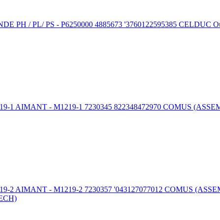
/ PS - P6250000 4885673 '3760122595385 CELDUC Outils et fou
ANT - M1219-1 7230345 822348472970 COMUS (ASSEMTECH) Outi
NT - M1219-2 7230357 '043127077012 COMUS (ASSEMTECH) Outi
TECH)