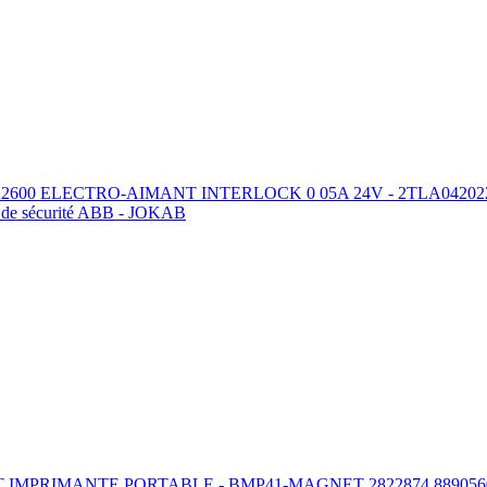
600 ELECTRO-AIMANT INTERLOCK 0 05A 24V - 2TLA042022R26
s de sécurité ABB - JOKAB
MPRIMANTE PORTABLE - BMP41-MAGNET 2822874 889056