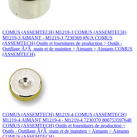
COMUS (ASSEMTECH) M1219-3 COMUS (ASSEMTECH)
M1219-3 AIMANT - M1219-3 7230369 #N/A COMUS
(ASSEMTECH) Outils et fournitures de production > Outils -
Outillage ÃƒÂ main et de maintien > Aimants > Aimants COMUS
(ASSEMTECH)
COMUS (ASSEMTECH) M1219-4 COMUS (ASSEMTECH)
M1219-4 AIMANT M1219-4 - M1219-4 7230370 800753597648
COMUS (ASSEMTECH) Outils et fournitures de production >
Outils - Outillage ÃƒÂ main et de maintien > Aimants > Aimants
COMUS (ASSEMTECH)