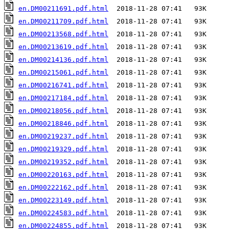
en.DM00211691.pdf.html
en.DM00211709.pdf.html
en.DM00213568.pdf.html
en.DM00213619.pdf.html
en.DM00214136.pdf.html
en.DM00215061.pdf.html
en.DM00216741.pdf.html
en.DM00217184.pdf.html
en.DM00218056.pdf.html
en.DM00218846.pdf.html
en.DM00219237.pdf.html
en.DM00219329.pdf.html
en.DM00219352.pdf.html
en.DM00220163.pdf.html
en.DM00222162.pdf.html
en.DM00223149.pdf.html
en.DM00224583.pdf.html
en.DM00224855.pdf.html