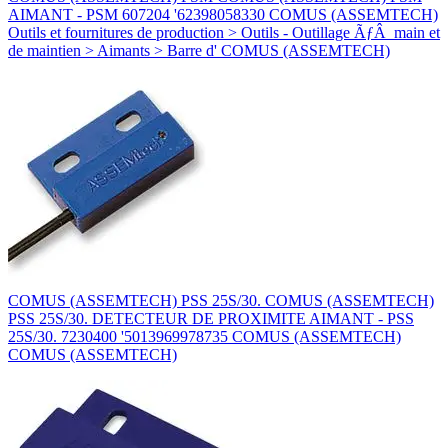
AIMANT - PSM 607204 '62398058330 COMUS (ASSEMTECH)
Outils et fournitures de production > Outils - Outillage ÃƒÂ main et
de maintien > Aimants > Barre d' COMUS (ASSEMTECH)
COMUS (ASSEMTECH) PSS 25S/30. COMUS (ASSEMTECH)
PSS 25S/30. DETECTEUR DE PROXIMITE AIMANT - PSS
25S/30. 7230400 '5013969978735 COMUS (ASSEMTECH)
COMUS (ASSEMTECH)