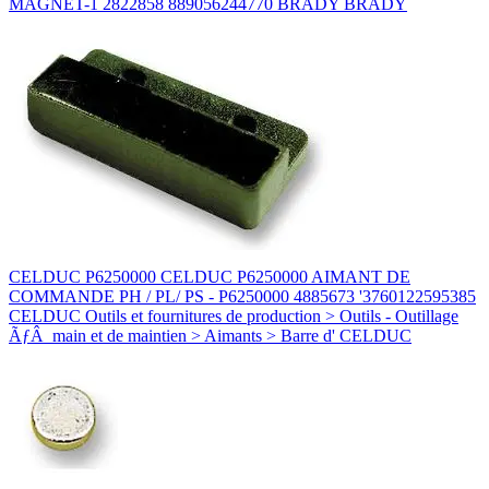
MAGNET-1 2822858 889056244770 BRADY BRADY
CELDUC P6250000 CELDUC P6250000 AIMANT DE
COMMANDE PH / PL/ PS - P6250000 4885673 '3760122595385
CELDUC Outils et fournitures de production > Outils - Outillage
ÃƒÂ main et de maintien > Aimants > Barre d' CELDUC