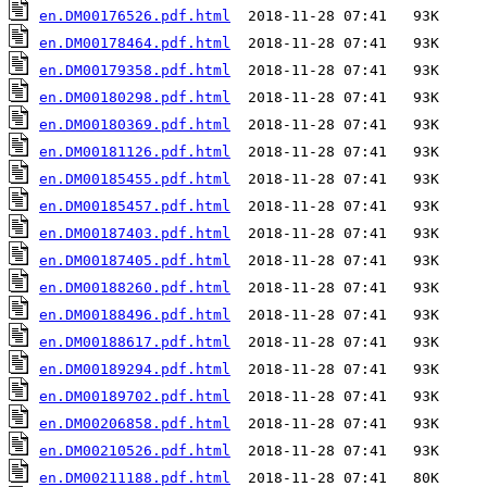
en.DM00176526.pdf.html
en.DM00178464.pdf.html
en.DM00179358.pdf.html
en.DM00180298.pdf.html
en.DM00180369.pdf.html
en.DM00181126.pdf.html
en.DM00185455.pdf.html
en.DM00185457.pdf.html
en.DM00187403.pdf.html
en.DM00187405.pdf.html
en.DM00188260.pdf.html
en.DM00188496.pdf.html
en.DM00188617.pdf.html
en.DM00189294.pdf.html
en.DM00189702.pdf.html
en.DM00206858.pdf.html
en.DM00210526.pdf.html
en.DM00211188.pdf.html