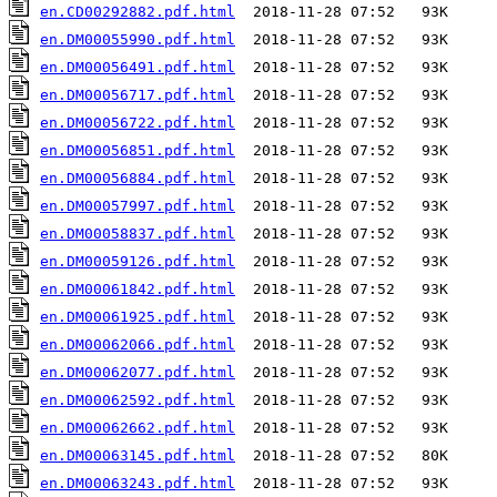
en.CD00292882.pdf.html
en.DM00055990.pdf.html
en.DM00056491.pdf.html
en.DM00056717.pdf.html
en.DM00056722.pdf.html
en.DM00056851.pdf.html
en.DM00056884.pdf.html
en.DM00057997.pdf.html
en.DM00058837.pdf.html
en.DM00059126.pdf.html
en.DM00061842.pdf.html
en.DM00061925.pdf.html
en.DM00062066.pdf.html
en.DM00062077.pdf.html
en.DM00062592.pdf.html
en.DM00062662.pdf.html
en.DM00063145.pdf.html
en.DM00063243.pdf.html