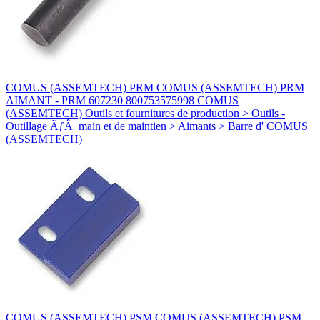
COMUS (ASSEMTECH) PRM COMUS (ASSEMTECH) PRM
AIMANT - PRM 607230 800753575998 COMUS
(ASSEMTECH) Outils et fournitures de production > Outils -
Outillage ÃƒÂ main et de maintien > Aimants > Barre d' COMUS
(ASSEMTECH)
COMUS (ASSEMTECH) PSM COMUS (ASSEMTECH) PSM