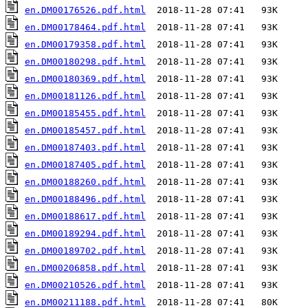
en.DM00176526.pdf.html
en.DM00178464.pdf.html
en.DM00179358.pdf.html
en.DM00180298.pdf.html
en.DM00180369.pdf.html
en.DM00181126.pdf.html
en.DM00185455.pdf.html
en.DM00185457.pdf.html
en.DM00187403.pdf.html
en.DM00187405.pdf.html
en.DM00188260.pdf.html
en.DM00188496.pdf.html
en.DM00188617.pdf.html
en.DM00189294.pdf.html
en.DM00189702.pdf.html
en.DM00206858.pdf.html
en.DM00210526.pdf.html
en.DM00211188.pdf.html