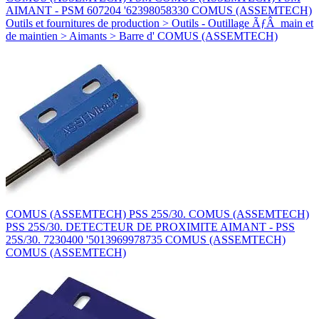
AIMANT - PSM 607204 '62398058330 COMUS (ASSEMTECH)
Outils et fournitures de production > Outils - Outillage ÃƒÂ main et
de maintien > Aimants > Barre d' COMUS (ASSEMTECH)
COMUS (ASSEMTECH) PSS 25S/30. COMUS (ASSEMTECH)
PSS 25S/30. DETECTEUR DE PROXIMITE AIMANT - PSS
25S/30. 7230400 '5013969978735 COMUS (ASSEMTECH)
COMUS (ASSEMTECH)