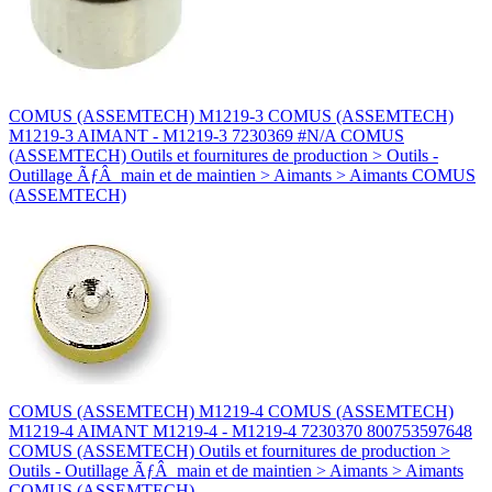
COMUS (ASSEMTECH) M1219-3 COMUS (ASSEMTECH)
M1219-3 AIMANT - M1219-3 7230369 #N/A COMUS
(ASSEMTECH) Outils et fournitures de production > Outils -
Outillage ÃƒÂ main et de maintien > Aimants > Aimants COMUS
(ASSEMTECH)
COMUS (ASSEMTECH) M1219-4 COMUS (ASSEMTECH)
M1219-4 AIMANT M1219-4 - M1219-4 7230370 800753597648
COMUS (ASSEMTECH) Outils et fournitures de production >
Outils - Outillage ÃƒÂ main et de maintien > Aimants > Aimants
COMUS (ASSEMTECH)