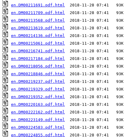
en.DM00211691.pdf.html
en.DM00211709.pdf.html
en.DM00213568.pdf.html
en.DM00213619.pdf.html
en.DM00214136.pdf.html
en.DM00215061.pdf.html
en.DM00216741.pdf.html
en.DM00217184.pdf.html
en.DM00218056.pdf.html
en.DM00218846.pdf.html
en.DM00219237.pdf.html
en.DM00219329.pdf.html
en.DM00219352.pdf.html
en.DM00220163.pdf.html
en.DM00222162.pdf.html
en.DM00223149.pdf.html
en.DM00224583.pdf.html
en.DM00224855.pdf.html