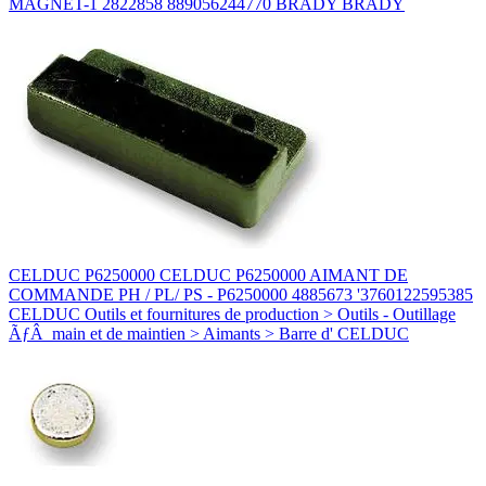
MAGNET-1 2822858 889056244770 BRADY BRADY
CELDUC P6250000 CELDUC P6250000 AIMANT DE
COMMANDE PH / PL/ PS - P6250000 4885673 '3760122595385
CELDUC Outils et fournitures de production > Outils - Outillage
ÃƒÂ main et de maintien > Aimants > Barre d' CELDUC