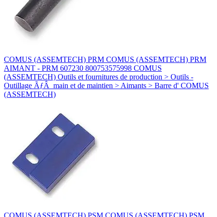
COMUS (ASSEMTECH) PRM COMUS (ASSEMTECH) PRM
AIMANT - PRM 607230 800753575998 COMUS
(ASSEMTECH) Outils et fournitures de production > Outils -
Outillage ÃƒÂ main et de maintien > Aimants > Barre d' COMUS
(ASSEMTECH)
COMUS (ASSEMTECH) PSM COMUS (ASSEMTECH) PSM