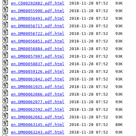
en.CD00292882.pdf.html
en.DM00055990.pdf.html
en.DM00056491.pdf.html
en.DM00056717.pdf.html
en.DM00056722.pdf.html
en.DM00056851.pdf.html
en.DM00056884.pdf.html
en.DM00057997.pdf.html
en.DM00058837.pdf.html
en.DM00059126.pdf.html
en.DM00061842.pdf.html
en.DM00061925.pdf.html
en.DM00062066.pdf.html
en.DM00062077.pdf.html
en.DM00062592.pdf.html
en.DM00062662.pdf.html
en.DM00063145.pdf.html
en.DM00063243.pdf.html