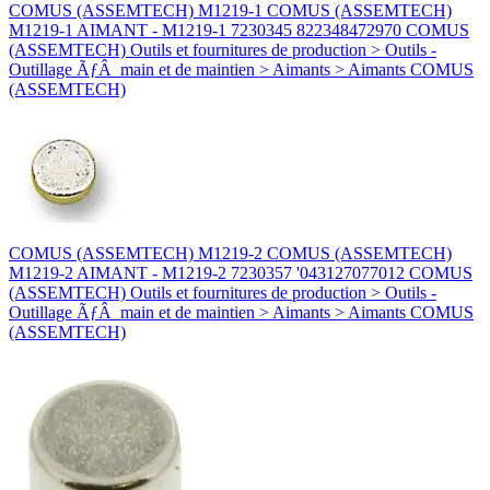
COMUS (ASSEMTECH) M1219-1 COMUS (ASSEMTECH)
M1219-1 AIMANT - M1219-1 7230345 822348472970 COMUS
(ASSEMTECH) Outils et fournitures de production > Outils -
Outillage ÃƒÂ main et de maintien > Aimants > Aimants COMUS
(ASSEMTECH)
COMUS (ASSEMTECH) M1219-2 COMUS (ASSEMTECH)
M1219-2 AIMANT - M1219-2 7230357 '043127077012 COMUS
(ASSEMTECH) Outils et fournitures de production > Outils -
Outillage ÃƒÂ main et de maintien > Aimants > Aimants COMUS
(ASSEMTECH)