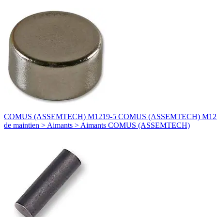
COMUS (ASSEMTECH) M1219-5 COMUS (ASSEMTECH) M1219-5 AIMA
de maintien > Aimants > Aimants COMUS (ASSEMTECH)