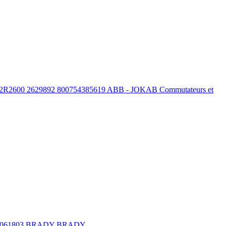
00 2629892 800754385619 ABB - JOKAB Commutateurs et
061803 BRADY BRADY