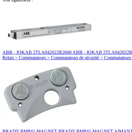
ABB - JOKAB 2TLA042022R2600 ABB - JOKAB 2TLA042022R2
Relais > Commutateurs > Commutateurs de sécurité > Commutateur
BRADY BMP41-MAGNET BRADY BMP41-MAGNET AIMANT I