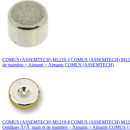
COMUS (ASSEMTECH) M1219-3 COMUS (ASSEMTECH) M1219-3 AIMA
de maintien > Aimants > Aimants COMUS (ASSEMTECH)
COMUS (ASSEMTECH) M1219-4 COMUS (ASSEMTECH) M1219-4 AIM
Outillage ÃƒÂ main et de maintien > Aimants > Aimants COMU