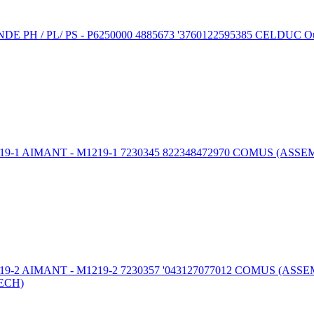
/ PS - P6250000 4885673 '3760122595385 CELDUC Outils et fou
ANT - M1219-1 7230345 822348472970 COMUS (ASSEMTECH) Outi
NT - M1219-2 7230357 '043127077012 COMUS (ASSEMTECH) Outi
TECH)