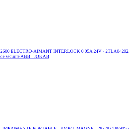
600 ELECTRO-AIMANT INTERLOCK 0 05A 24V - 2TLA042022R26
s de sécurité ABB - JOKAB
MPRIMANTE PORTABLE - BMP41-MAGNET 2822874 889056