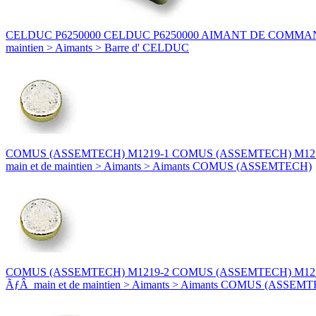
CELDUC P6250000 CELDUC P6250000 AIMANT DE COMMANDE PH / PL
maintien > Aimants > Barre d' CELDUC
COMUS (ASSEMTECH) M1219-1 COMUS (ASSEMTECH) M1219-1 AIM
main et de maintien > Aimants > Aimants COMUS (ASSEMTECH)
COMUS (ASSEMTECH) M1219-2 COMUS (ASSEMTECH) M1219-2 AIMA
ÃƒÂ main et de maintien > Aimants > Aimants COMUS (ASSEM