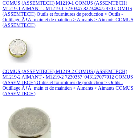
COMUS (ASSEMTECH) M1219-1 COMUS (ASSEMTECH)
M1219-1 AIMANT - M1219-1 7230345 822348472970 COMUS
(ASSEMTECH) Outils et fournitures de production > Outils -
Outillage ÃƒÂ main et de maintien > Aimants > Aimants COMUS
(ASSEMTECH)
COMUS (ASSEMTECH) M1219-2 COMUS (ASSEMTECH)
M1219-2 AIMANT - M1219-2 7230357 '043127077012 COMUS
(ASSEMTECH) Outils et fournitures de production > Outils -
Outillage ÃƒÂ main et de maintien > Aimants > Aimants COMUS
(ASSEMTECH)