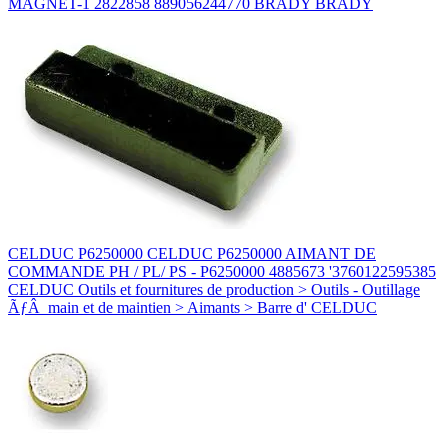
MAGNET-1 2822858 889056244770 BRADY BRADY
CELDUC P6250000 CELDUC P6250000 AIMANT DE
COMMANDE PH / PL/ PS - P6250000 4885673 '3760122595385
CELDUC Outils et fournitures de production > Outils - Outillage
ÃƒÂ main et de maintien > Aimants > Barre d' CELDUC