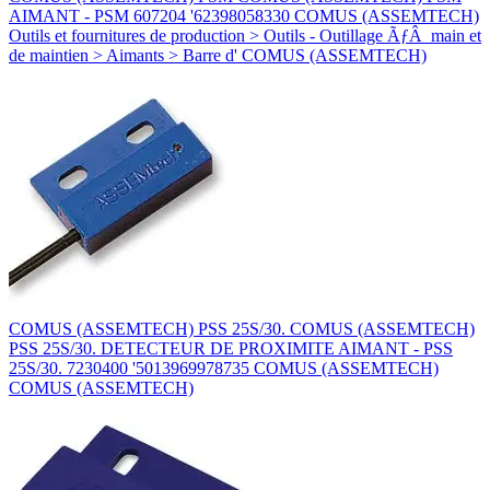
AIMANT - PSM 607204 '62398058330 COMUS (ASSEMTECH)
Outils et fournitures de production > Outils - Outillage ÃƒÂ main et
de maintien > Aimants > Barre d' COMUS (ASSEMTECH)
COMUS (ASSEMTECH) PSS 25S/30. COMUS (ASSEMTECH)
PSS 25S/30. DETECTEUR DE PROXIMITE AIMANT - PSS
25S/30. 7230400 '5013969978735 COMUS (ASSEMTECH)
COMUS (ASSEMTECH)