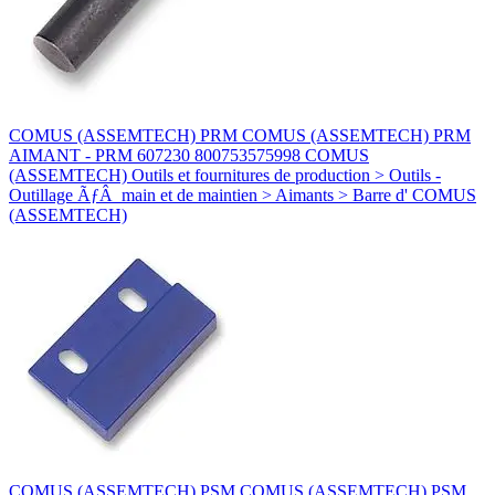
COMUS (ASSEMTECH) PRM COMUS (ASSEMTECH) PRM
AIMANT - PRM 607230 800753575998 COMUS
(ASSEMTECH) Outils et fournitures de production > Outils -
Outillage ÃƒÂ main et de maintien > Aimants > Barre d' COMUS
(ASSEMTECH)
COMUS (ASSEMTECH) PSM COMUS (ASSEMTECH) PSM