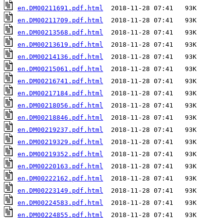
en.DM00211691.pdf.html
en.DM00211709.pdf.html
en.DM00213568.pdf.html
en.DM00213619.pdf.html
en.DM00214136.pdf.html
en.DM00215061.pdf.html
en.DM00216741.pdf.html
en.DM00217184.pdf.html
en.DM00218056.pdf.html
en.DM00218846.pdf.html
en.DM00219237.pdf.html
en.DM00219329.pdf.html
en.DM00219352.pdf.html
en.DM00220163.pdf.html
en.DM00222162.pdf.html
en.DM00223149.pdf.html
en.DM00224583.pdf.html
en.DM00224855.pdf.html