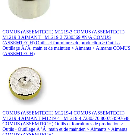
COMUS (ASSEMTECH) M1219-3 COMUS (ASSEMTECH)
M1219-3 AIMANT - M1219-3 7230369 #N/A COMUS
(ASSEMTECH) Outils et fournitures de production > Outils -
Outillage ÃƒÂ main et de maintien > Aimants > Aimants COMUS
(ASSEMTECH)
COMUS (ASSEMTECH) M1219-4 COMUS (ASSEMTECH)
M1219-4 AIMANT M1219-4 - M1219-4 7230370 800753597648
COMUS (ASSEMTECH) Outils et fournitures de production >
Outils - Outillage ÃƒÂ main et de maintien > Aimants > Aimants
COMUS (ASSEMTECH)