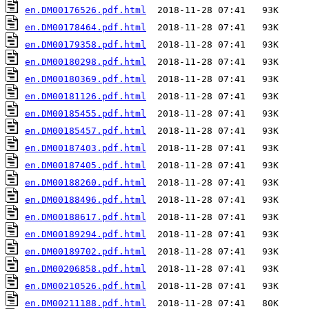
en.DM00176526.pdf.html
en.DM00178464.pdf.html
en.DM00179358.pdf.html
en.DM00180298.pdf.html
en.DM00180369.pdf.html
en.DM00181126.pdf.html
en.DM00185455.pdf.html
en.DM00185457.pdf.html
en.DM00187403.pdf.html
en.DM00187405.pdf.html
en.DM00188260.pdf.html
en.DM00188496.pdf.html
en.DM00188617.pdf.html
en.DM00189294.pdf.html
en.DM00189702.pdf.html
en.DM00206858.pdf.html
en.DM00210526.pdf.html
en.DM00211188.pdf.html