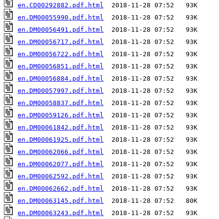
en.CD00292882.pdf.html
en.DM00055990.pdf.html
en.DM00056491.pdf.html
en.DM00056717.pdf.html
en.DM00056722.pdf.html
en.DM00056851.pdf.html
en.DM00056884.pdf.html
en.DM00057997.pdf.html
en.DM00058837.pdf.html
en.DM00059126.pdf.html
en.DM00061842.pdf.html
en.DM00061925.pdf.html
en.DM00062066.pdf.html
en.DM00062077.pdf.html
en.DM00062592.pdf.html
en.DM00062662.pdf.html
en.DM00063145.pdf.html
en.DM00063243.pdf.html